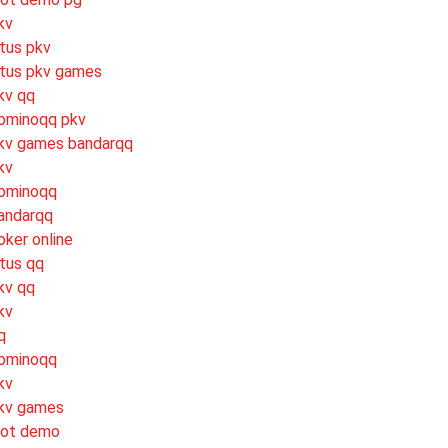
kv
itus pkv
itus pkv games
kv qq
ominoqq pkv
kv games bandarqq
kv
ominoqq
andarqq
oker online
itus qq
kv qq
kv
q
ominoqq
kv
kv games
lot demo