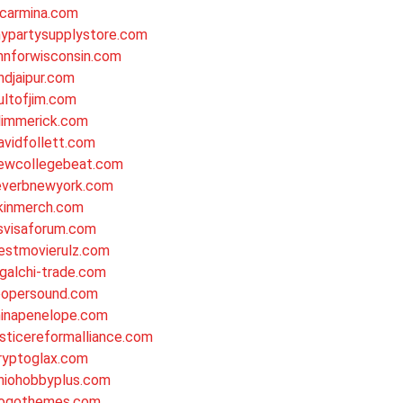
icarmina.com
ypartysupplystore.com
nnforwisconsin.com
indjaipur.com
ultofjim.com
limmerick.com
avidfollett.com
ewcollegebeat.com
everbnewyork.com
kinmerch.com
svisaforum.com
estmovierulz.com
agalchi-trade.com
oopersound.com
inapenelope.com
usticereformalliance.com
ryptoglax.com
hiohobbyplus.com
ogothemes.com