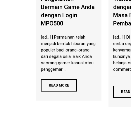
Bermain Game Anda
denga
dengan Login
Masa 
MPO500
Pembay
[ad_1] Permainan telah
[ad_1] Di
menjadi bentuk hiburan yang
serba cep
populer bagi orang-orang
kenyaman
dari segala usia. Baik Anda
kuncinya
seorang gamer kasual atau
belanja o
penggemar ...
commerce
...
READ MORE
READ