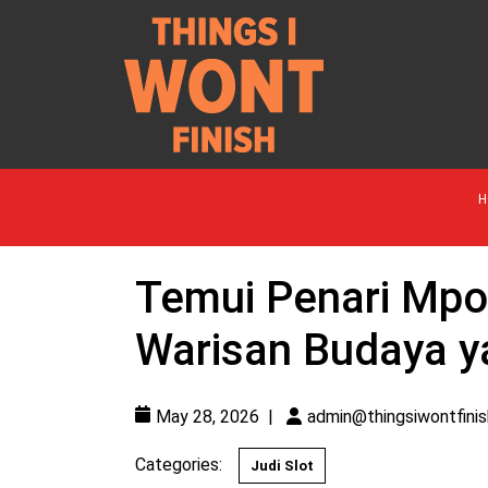
H
Temui Penari Mpo
Warisan Budaya y
May 28, 2026
|
admin@thingsiwontfini
Categories:
Judi Slot