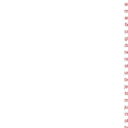
a
m
a
f
c
g
d
n
r
s
u
b
j
l
m
j
c
o
b