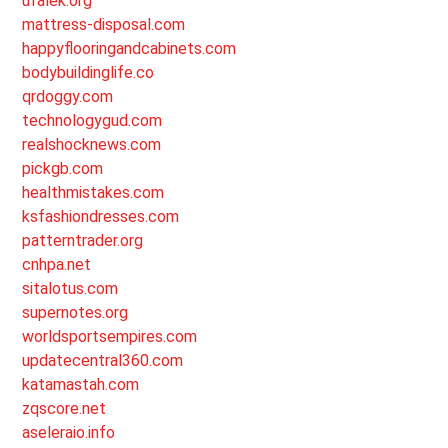
ufalek.org
mattress-disposal.com
happyflooringandcabinets.com
bodybuildinglife.co
qrdoggy.com
technologygud.com
realshocknews.com
pickgb.com
healthmistakes.com
ksfashiondresses.com
patterntrader.org
cnhpa.net
sitalotus.com
supernotes.org
worldsportsempires.com
updatecentral360.com
katamastah.com
zqscore.net
aseleraio.info