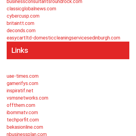
businessconsultantsroundrock.com
classicglobalnews.com
cybercusp.com
britaintt.com
deconds.com
easycartltd-domesticcleaningservicesedinburgh.com
Links
uae-times.com
gamerifys.com
inspiratif.net
vsmsnetworks.com
offthem.com
ibommatv.com
techporfit.com
bekasionline.com
nbusinessplan.com