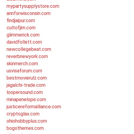
mypartysupplystore.com
annforwisconsin.com
findjaipur.com
cultofjim.com
glimmerick.com
davidfollett.com
newcollegebeat.com
reverbnewyork.com
skinmerch.com
usvisaforum.com
bestmovierulz.com
jagalchi-trade.com
loopersound.com
minapenelope.com
justicereformalliance.com
cryptoglax.com
ohiohobbyplus.com
bogothemes.com