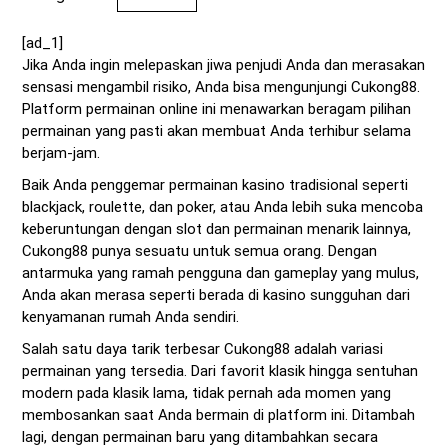
[ad_1]
Jika Anda ingin melepaskan jiwa penjudi Anda dan merasakan
sensasi mengambil risiko, Anda bisa mengunjungi Cukong88.
Platform permainan online ini menawarkan beragam pilihan
permainan yang pasti akan membuat Anda terhibur selama
berjam-jam.
Baik Anda penggemar permainan kasino tradisional seperti
blackjack, roulette, dan poker, atau Anda lebih suka mencoba
keberuntungan dengan slot dan permainan menarik lainnya,
Cukong88 punya sesuatu untuk semua orang. Dengan
antarmuka yang ramah pengguna dan gameplay yang mulus,
Anda akan merasa seperti berada di kasino sungguhan dari
kenyamanan rumah Anda sendiri.
Salah satu daya tarik terbesar Cukong88 adalah variasi
permainan yang tersedia. Dari favorit klasik hingga sentuhan
modern pada klasik lama, tidak pernah ada momen yang
membosankan saat Anda bermain di platform ini. Ditambah
lagi, dengan permainan baru yang ditambahkan secara