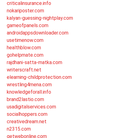
criticalinsurance.info
nokariposter.com
kalyan-guessing-nightplay.com
gameofpanels.com
androidappsdownloader.com
usetimenow.com
healthblow.com
gohelpmate.com
rajdhani-satta-matka.com
writerscraft.net
elearning-childprotection.com
wrestling4mena.com
knowledgeforall.info
brand2lastio.com
usadigitalservices.com
socialhoppers.com
creativedream.net
n2315.com
getwebonline.com