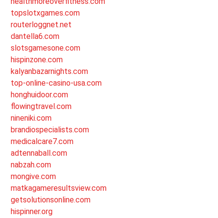
healthmoreoverfitness.com
topslotxgames.com
routerloggnet.net
dantella6.com
slotsgamesone.com
hispinzone.com
kalyanbazarnights.com
top-online-casino-usa.com
honghuidoor.com
flowingtravel.com
nineniki.com
brandiospecialists.com
medicalcare7.com
adtennaball.com
nabzah.com
mongive.com
matkagameresultsview.com
getsolutionsonline.com
hispinner.org