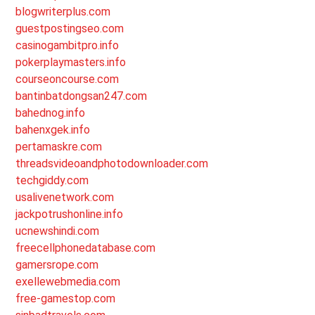
blogwriterplus.com
guestpostingseo.com
casinogambitpro.info
pokerplaymasters.info
courseoncourse.com
bantinbatdongsan247.com
bahednog.info
bahenxgek.info
pertamaskre.com
threadsvideoandphotodownloader.com
techgiddy.com
usalivenetwork.com
jackpotrushonline.info
ucnewshindi.com
freecellphonedatabase.com
gamersrope.com
exellewebmedia.com
free-gamestop.com