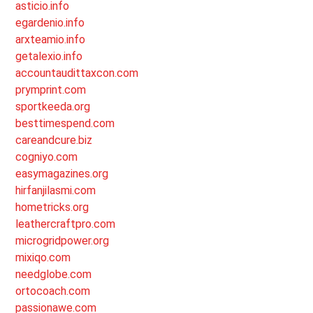
asticio.info
egardenio.info
arxteamio.info
getalexio.info
accountaudittaxcon.com
prymprint.com
sportkeeda.org
besttimespend.com
careandcure.biz
cogniyo.com
easymagazines.org
hirfanjilasmi.com
hometricks.org
leathercraftpro.com
microgridpower.org
mixiqo.com
needglobe.com
ortocoach.com
passionawe.com