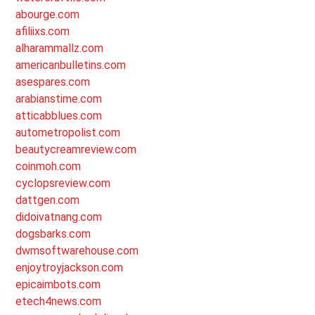
abourge.com
afiliixs.com
alharammallz.com
americanbulletins.com
asespares.com
arabianstime.com
atticabblues.com
autometropolist.com
beautycreamreview.com
coinmoh.com
cyclopsreview.com
dattgen.com
didoivatnang.com
dogsbarks.com
dwmsoftwarehouse.com
enjoytroyjackson.com
epicaimbots.com
etech4news.com