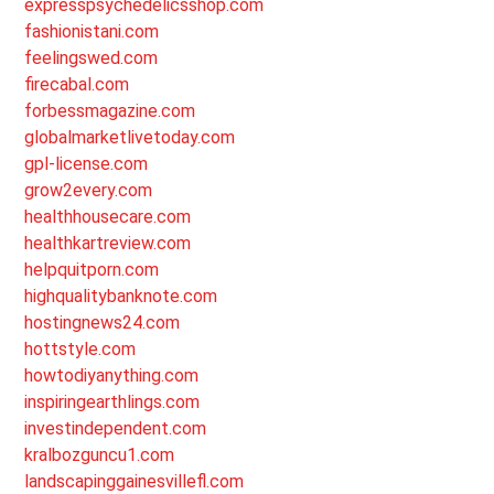
expresspsychedelicsshop.com
fashionistani.com
feelingswed.com
firecabal.com
forbessmagazine.com
globalmarketlivetoday.com
gpl-license.com
grow2every.com
healthhousecare.com
healthkartreview.com
helpquitporn.com
highqualitybanknote.com
hostingnews24.com
hottstyle.com
howtodiyanything.com
inspiringearthlings.com
investindependent.com
kralbozguncu1.com
landscapinggainesvillefl.com