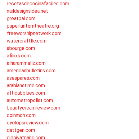
recetasdecocinafaciles.com
naildesignsidea.net
greatpai.com
paperlanterntheatre.org
freeworshipnetwork.com
watercraftllc.com
abourge.com
afiliixs.com
alharammallz.com
americanbulletins.com
asespares.com
arabianstime.com
atticabblues.com
autometropolist.com
beautycreamreview.com
coinmoh.com
cyclopsreview.com
dattgen.com
didoivatnang.com