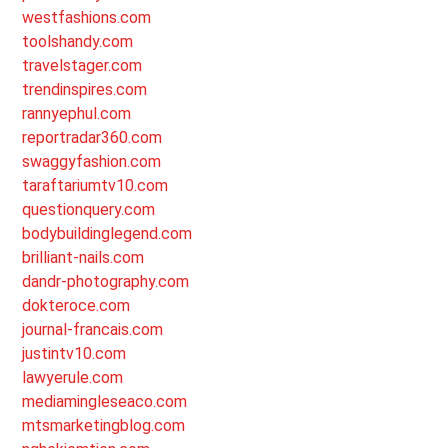
westfashions.com
toolshandy.com
travelstager.com
trendinspires.com
rannyephul.com
reportradar360.com
swaggyfashion.com
taraftariumtv10.com
questionquery.com
bodybuildinglegend.com
brilliant-nails.com
dandr-photography.com
dokteroce.com
journal-francais.com
justintv10.com
lawyerule.com
mediamingleseaco.com
mtsmarketingblog.com