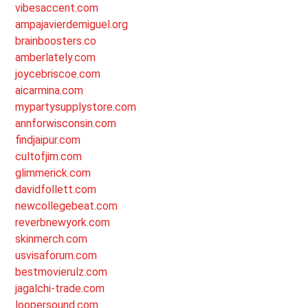
vibesaccent.com
ampajavierdemiguel.org
brainboosters.co
amberlately.com
joycebriscoe.com
aicarmina.com
mypartysupplystore.com
annforwisconsin.com
findjaipur.com
cultofjim.com
glimmerick.com
davidfollett.com
newcollegebeat.com
reverbnewyork.com
skinmerch.com
usvisaforum.com
bestmovierulz.com
jagalchi-trade.com
loopersound.com