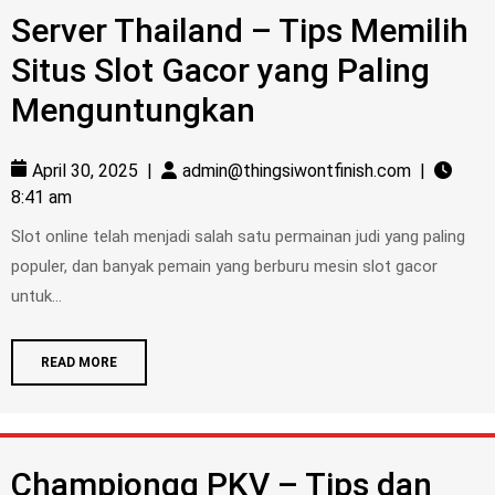
Server Thailand – Tips Memilih
Situs Slot Gacor yang Paling
Menguntungkan
April 30, 2025
|
admin@thingsiwontfinish.com
|
8:41 am
Slot online telah menjadi salah satu permainan judi yang paling
populer, dan banyak pemain yang berburu mesin slot gacor
untuk...
READ MORE
Championqq PKV – Tips dan