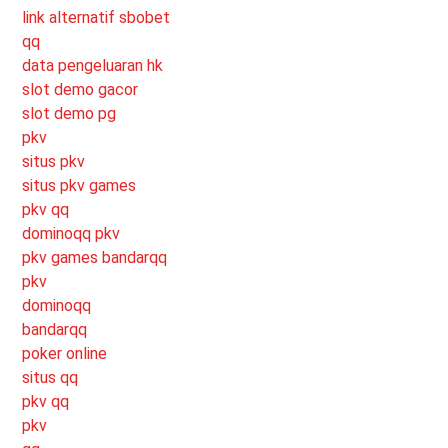
link alternatif sbobet
qq
data pengeluaran hk
slot demo gacor
slot demo pg
pkv
situs pkv
situs pkv games
pkv qq
dominoqq pkv
pkv games bandarqq
pkv
dominoqq
bandarqq
poker online
situs qq
pkv qq
pkv