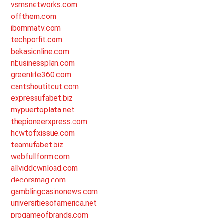
vsmsnetworks.com
offthem.com
ibommatv.com
techporfit.com
bekasionline.com
nbusinessplan.com
greenlife360.com
cantshoutitout.com
expressufabet.biz
mypuertoplata.net
thepioneerxpress.com
howtofixissue.com
teamufabet.biz
webfullform.com
allviddownload.com
decorsmag.com
gamblingcasinonews.com
universitiesofamerica.net
progameofbrands.com