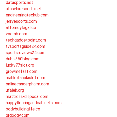
datasports.net
atasehirescortu.net
engineeringtechub.com
jerryescorts.com
attorneylegal.co
voomb.com
techgadgetpoint.com
tvsportsguide24.com
sportsreviews24.com
dubai360blog.com
lucky77slot.org
growmefast.com
mahkotahokislot.com
onlinecancerpharm.com
ufalek.org
mattress-disposal.com
happyflooringandcabinets.com
bodybuildinglife.co
qrdoggy.com