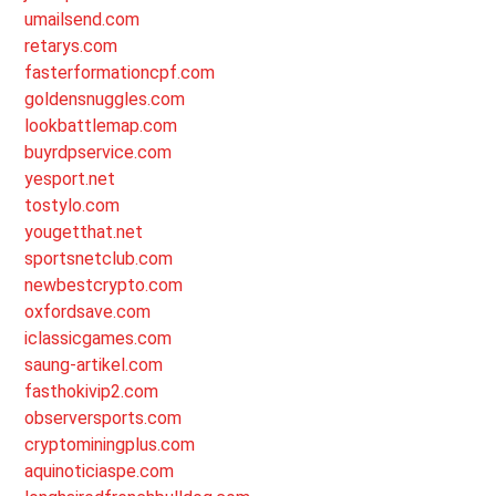
umailsend.com
retarys.com
fasterformationcpf.com
goldensnuggles.com
lookbattlemap.com
buyrdpservice.com
yesport.net
tostylo.com
yougetthat.net
sportsnetclub.com
newbestcrypto.com
oxfordsave.com
iclassicgames.com
saung-artikel.com
fasthokivip2.com
observersports.com
cryptominingplus.com
aquinoticiaspe.com