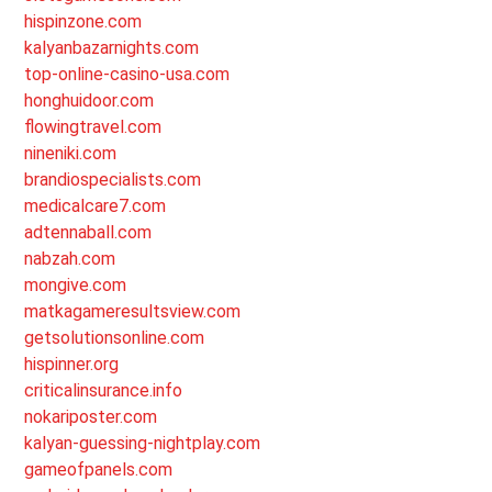
hispinzone.com
kalyanbazarnights.com
top-online-casino-usa.com
honghuidoor.com
flowingtravel.com
nineniki.com
brandiospecialists.com
medicalcare7.com
adtennaball.com
nabzah.com
mongive.com
matkagameresultsview.com
getsolutionsonline.com
hispinner.org
criticalinsurance.info
nokariposter.com
kalyan-guessing-nightplay.com
gameofpanels.com