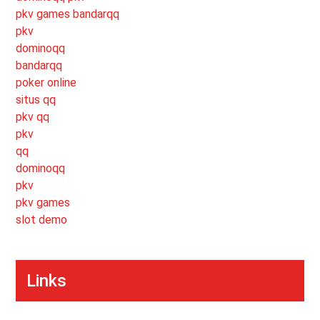
pkv games bandarqq
pkv
dominoqq
bandarqq
poker online
situs qq
pkv qq
pkv
qq
dominoqq
pkv
pkv games
slot demo
Links