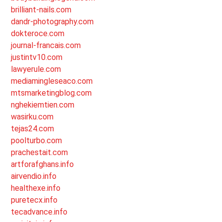
brilliant-nails.com
dandr-photography.com
dokteroce.com
journal-francais.com
justintv10.com
lawyerule.com
mediamingleseaco.com
mtsmarketingblog.com
nghekiemtien.com
wasirku.com
tejas24.com
poolturbo.com
prachestait.com
artforafghans.info
airvendio.info
healthexe.info
puretecx.info
tecadvance.info