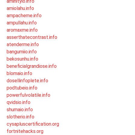
aminityio.info
amiolahu.info
ampacheme.info
ampullahu.info
aromaxme.info
asserthatecontrast.info
atenderme.info
bangumiio.info
bekosunhu.info
beneficialgrandiose.info
blomaio.info
dosellinfoplete.info
podtubeio.info
powerfulvolatile.info
qvidsio.info
shumaio.info
slotherio.info
cysapluscertification.org
fortnitehacks.org