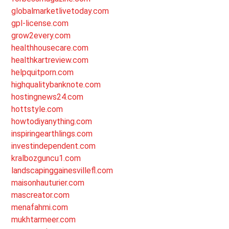
globalmarketlivetoday.com
gpl-license.com
grow2every.com
healthhousecare.com
healthkartreview.com
helpquitporn.com
highqualitybanknote.com
hostingnews24.com
hottstyle.com
howtodiyanything.com
inspiringearthlings.com
investindependent.com
kralbozguncu1.com
landscapinggainesvillefl.com
maisonhauturier.com
mascreator.com
menafahmi.com
mukhtarmeer.com