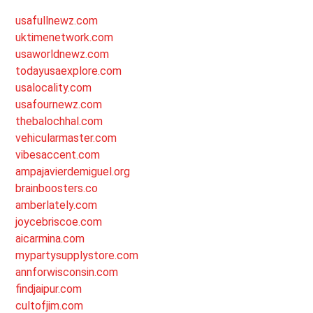
usafullnewz.com
uktimenetwork.com
usaworldnewz.com
todayusaexplore.com
usalocality.com
usafournewz.com
thebalochhal.com
vehicularmaster.com
vibesaccent.com
ampajavierdemiguel.org
brainboosters.co
amberlately.com
joycebriscoe.com
aicarmina.com
mypartysupplystore.com
annforwisconsin.com
findjaipur.com
cultofjim.com