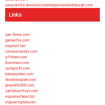
easycartltd-domesticcleaningservicesedinburgh.com
Links
uae-times.com
gamerifys.com
inspiratif.net
vsmsnetworks.com
offthem.com
ibommatv.com
techporfit.com
bekasionline.com
nbusinessplan.com
greenlife360.com
cantshoutitout.com
expressufabet.biz
mypuertoplata.net