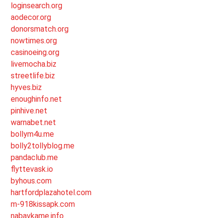
loginsearch.org
aodecor.org
donorsmatch.org
nowtimes.org
casinoeing.org
livemocha.biz
streetlife.biz
hyves.biz
enoughinfo.net
pinhive.net
warnabet.net
bollym4u.me
bolly2tollyblog.me
pandaclub.me
flyttevask.io
byhous.com
hartfordplazahotel.com
m-918kissapk.com
nabavkame.info