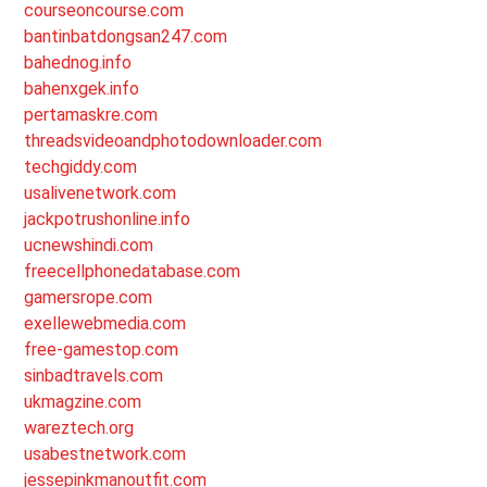
courseoncourse.com
bantinbatdongsan247.com
bahednog.info
bahenxgek.info
pertamaskre.com
threadsvideoandphotodownloader.com
techgiddy.com
usalivenetwork.com
jackpotrushonline.info
ucnewshindi.com
freecellphonedatabase.com
gamersrope.com
exellewebmedia.com
free-gamestop.com
sinbadtravels.com
ukmagzine.com
wareztech.org
usabestnetwork.com
jessepinkmanoutfit.com