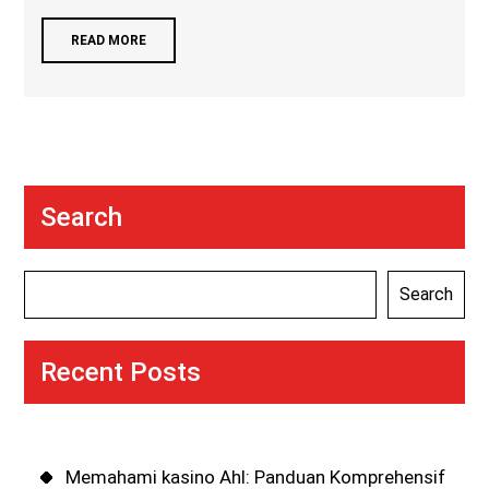
READ MORE
Search
Search
Recent Posts
Memahami kasino Ahl: Panduan Komprehensif