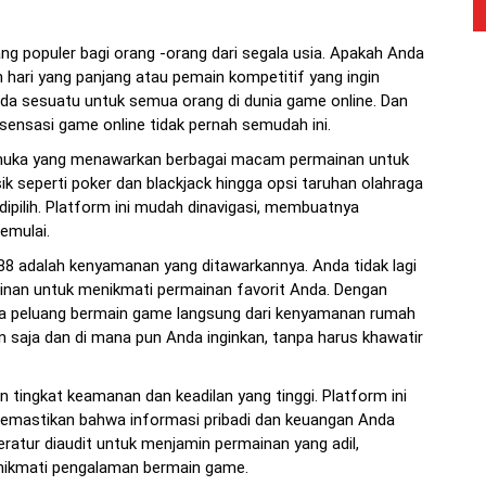
ng populer bagi orang -orang dari segala usia. Apakah Anda
 hari yang panjang atau pemain kompetitif yang ingin
ada sesuatu untuk semua orang di dunia game online. Dan
ensasi game online tidak pernah semudah ini.
emuka yang menawarkan berbagai macam permainan untuk
ik seperti poker dan blackjack hingga opsi taruhan olahraga
 dipilih. Platform ini mudah dinavigasi, membuatnya
emulai.
8 adalah kenyamanan yang ditawarkannya. Anda tidak lagi
ainan untuk menikmati permainan favorit Anda. Dengan
ia peluang bermain game langsung dari kenyamanan rumah
an saja dan di mana pun Anda inginkan, tanpa harus khawatir
tingkat keamanan dan keadilan yang tinggi. Platform ini
memastikan bahwa informasi pribadi dan keuangan Anda
teratur diaudit untuk menjamin permainan yang adil,
nikmati pengalaman bermain game.