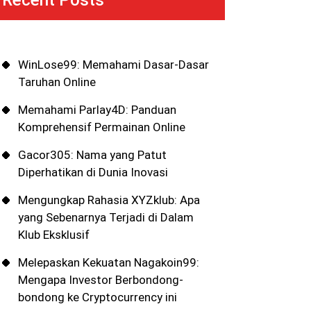
WinLose99: Memahami Dasar-Dasar
Taruhan Online
Memahami Parlay4D: Panduan
Komprehensif Permainan Online
Gacor305: Nama yang Patut
Diperhatikan di Dunia Inovasi
Mengungkap Rahasia XYZklub: Apa
yang Sebenarnya Terjadi di Dalam
Klub Eksklusif
Melepaskan Kekuatan Nagakoin99:
Mengapa Investor Berbondong-
bondong ke Cryptocurrency ini