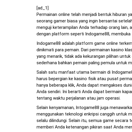
[ad_1]
Permainan online telah menjadi bentuk hiburan ya
seorang gamer biasa yang ingin bersantai setelah
menguji keterampilan Anda terhadap orang lain, 
dengan platform seperti Indogame88, membuka s
Indogame88 adalah platform game online terk
dinikmati para pemain. Dari permainan kasino klas
yang menarik, tidak ada kekurangan pilihan untuk
sederhana bahkan pemain paling pemula untuk m
Salah satu manfaat utama bermain di Indogame8
harus bepergian ke kasino fisik atau pusat perm
hanya beberapa klik, Anda dapat mengakses dun
Anda sendiri. Ini berarti Anda dapat bermain kap
tentang waktu perjalanan atau jam operasi.
Selain kenyamanan, Intogame88 juga menawarkan 
menggunakan teknologi enkripsi canggih untuk 
selalu dilindungi. Selain itu, semua game secara 
memberi Anda ketenangan pikiran saat Anda me