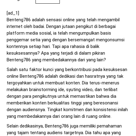
[ad_1]
Benteng786 adalah sensasi online yang telah mengambil
internet oleh badai. Dengan jutaan pengikut di berbagai
platform media sosial, ia telah mengumpulkan basis
penggemar setia yang dengan bersemangat mengonsumsi
kontennya setiap hari. Tapi apa rahasia di balik
kesuksesannya? Apa yang terjadi di dalam pikiran
Benteng786 yang membedakannya dari yang lain?
Salah satu faktor kunci yang berkontribusi pada kesuksesan
online Benteng786 adalah dedikasi dan hasratnya yang tak
tergoyahkan untuk membuat konten. Dia terus-menerus
melakukan brainstorming ide, syuting video, dan terlibat
dengan para pengikutnya untuk memastikan bahwa dia
memberikan konten berkualitas tinggi yang beresonansi
dengan audiensnya. Tingkat komitmen dan konsistensi inilah
yang membedakannya dari orang lain di ruang online.
Selain dedikasinya, Benteng786 juga memiliki pemahaman
yang tajam tentang audiens targetnya. Dia tahu apa yang