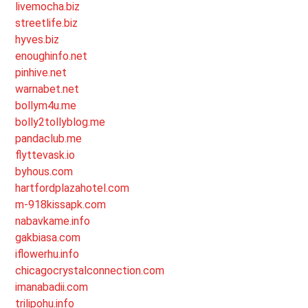
livemocha.biz
streetlife.biz
hyves.biz
enoughinfo.net
pinhive.net
warnabet.net
bollym4u.me
bolly2tollyblog.me
pandaclub.me
flyttevask.io
byhous.com
hartfordplazahotel.com
m-918kissapk.com
nabavkame.info
gakbiasa.com
iflowerhu.info
chicagocrystalconnection.com
imanabadii.com
trilipohu.info