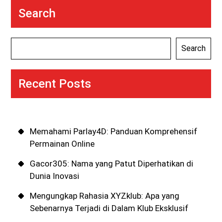
Search
Search
Recent Posts
Memahami Parlay4D: Panduan Komprehensif
Permainan Online
Gacor305: Nama yang Patut Diperhatikan di
Dunia Inovasi
Mengungkap Rahasia XYZklub: Apa yang
Sebenarnya Terjadi di Dalam Klub Eksklusif