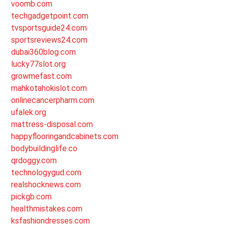
voomb.com
techgadgetpoint.com
tvsportsguide24.com
sportsreviews24.com
dubai360blog.com
lucky77slot.org
growmefast.com
mahkotahokislot.com
onlinecancerpharm.com
ufalek.org
mattress-disposal.com
happyflooringandcabinets.com
bodybuildinglife.co
qrdoggy.com
technologygud.com
realshocknews.com
pickgb.com
healthmistakes.com
ksfashiondresses.com