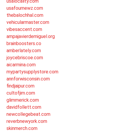
usalocality.com
usafournewz.com
thebalochhal.com
vehicularmaster.com
vibesaccent.com
ampajavierdemiguel.org
brainboosters.co
amberlately.com
joycebriscoe.com
aicarmina.com
mypartysupplystore.com
annforwisconsin.com
findjaipur.com
cultofjim.com
glimmerick.com
davidfollett.com
newcollegebeat.com
reverbnewyork.com
skinmerch.com