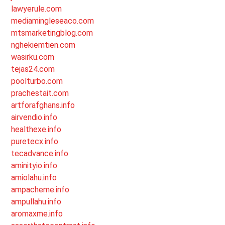
lawyerule.com
mediamingleseaco.com
mtsmarketingblog.com
nghekiemtien.com
wasirku.com
tejas24.com
poolturbo.com
prachestait.com
artforafghans.info
airvendio.info
healthexe.info
puretecx.info
tecadvance.info
aminityio.info
amiolahu.info
ampacheme.info
ampullahu.info
aromaxme.info