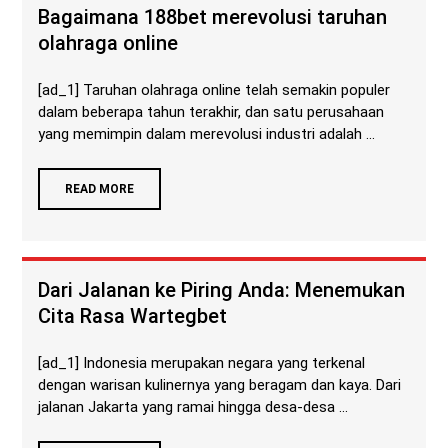
Bagaimana 188bet merevolusi taruhan
olahraga online
[ad_1] Taruhan olahraga online telah semakin populer
dalam beberapa tahun terakhir, dan satu perusahaan
yang memimpin dalam merevolusi industri adalah ...
READ MORE
Dari Jalanan ke Piring Anda: Menemukan
Cita Rasa Wartegbet
[ad_1] Indonesia merupakan negara yang terkenal
dengan warisan kulinernya yang beragam dan kaya. Dari
jalanan Jakarta yang ramai hingga desa-desa ...