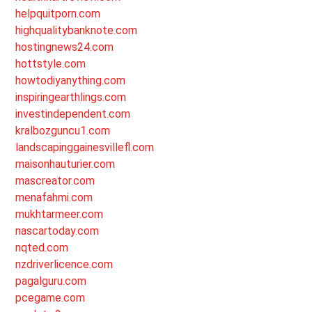
helpquitporn.com
highqualitybanknote.com
hostingnews24.com
hottstyle.com
howtodiyanything.com
inspiringearthlings.com
investindependent.com
kralbozguncu1.com
landscapinggainesvillefl.com
maisonhauturier.com
mascreator.com
menafahmi.com
mukhtarmeer.com
nascartoday.com
nqted.com
nzdriverlicence.com
pagalguru.com
pcegame.com