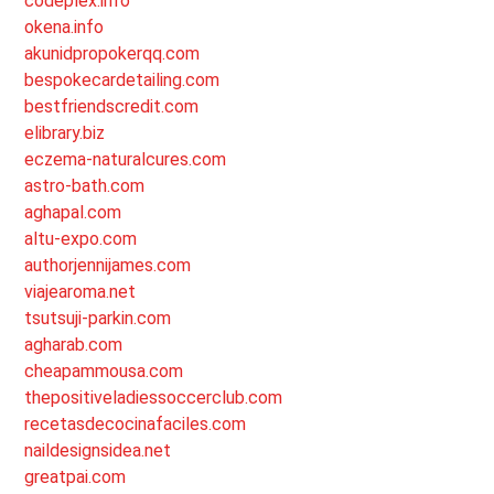
codeplex.info
okena.info
akunidpropokerqq.com
bespokecardetailing.com
bestfriendscredit.com
elibrary.biz
eczema-naturalcures.com
astro-bath.com
aghapal.com
altu-expo.com
authorjennijames.com
viajearoma.net
tsutsuji-parkin.com
agharab.com
cheapammousa.com
thepositiveladiessoccerclub.com
recetasdecocinafaciles.com
naildesignsidea.net
greatpai.com