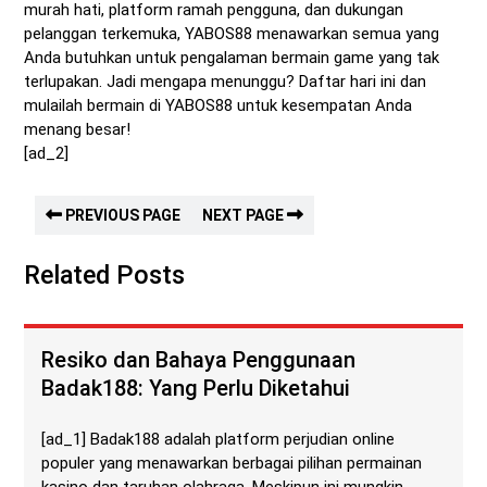
murah hati, platform ramah pengguna, dan dukungan
pelanggan terkemuka, YABOS88 menawarkan semua yang
Anda butuhkan untuk pengalaman bermain game yang tak
terlupakan. Jadi mengapa menunggu? Daftar hari ini dan
mulailah bermain di YABOS88 untuk kesempatan Anda
menang besar!
[ad_2]
PREVIOUS PAGE
NEXT PAGE
Related Posts
Resiko dan Bahaya Penggunaan
Badak188: Yang Perlu Diketahui
[ad_1] Badak188 adalah platform perjudian online
populer yang menawarkan berbagai pilihan permainan