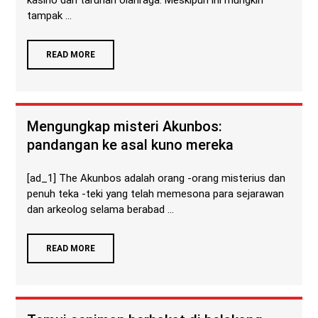
kasino dan taruhan olahraga. Meskipun ini mungkin
tampak ...
READ MORE
Mengungkap misteri Akunbos:
pandangan ke asal kuno mereka
[ad_1] The Akunbos adalah orang -orang misterius dan
penuh teka -teki yang telah memesona para sejarawan
dan arkeolog selama berabad ...
READ MORE