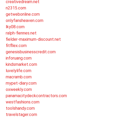
creativedream.net
n2315.com
getwebonline.com
onlyfansheaven.com
lky08.com
ralph-fiennes.net
fielder-maximum-discount.net
fitfllex.com
genesisbusinesscredit.com
inforuang.com
kindsmarket.com
luvelylife.com
macramb.com
mypet-diary.com
oxweekly.com
panamacitydeckcontractors.com
westfashions.com
toolshandy.com
travelstager.com