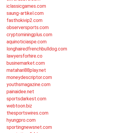
iclassicgames.com
saung-artikel.com
fasthokivip2.com
observersports.com
cryptominingplus.com
aquinoticiaspe.com
longhairedfrenchbulldog.com
lawyersforhire.co
businemarket.com
matahari88play.net
moneydescriptor.com
youthsmagazine.com
painaidee.net
sportsdarkest.com
webtoon.biz
thesportswires.com
hyungpro.com
sportingnewsnet.com