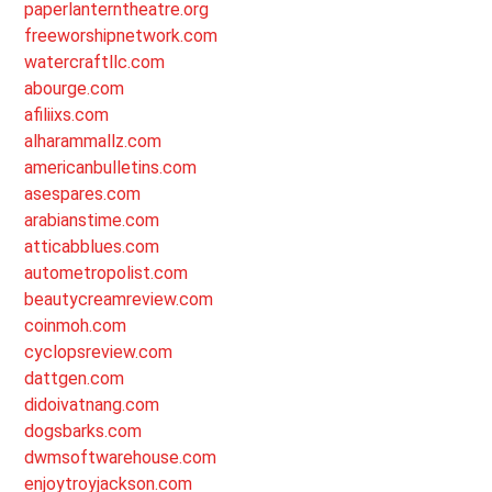
paperlanterntheatre.org
freeworshipnetwork.com
watercraftllc.com
abourge.com
afiliixs.com
alharammallz.com
americanbulletins.com
asespares.com
arabianstime.com
atticabblues.com
autometropolist.com
beautycreamreview.com
coinmoh.com
cyclopsreview.com
dattgen.com
didoivatnang.com
dogsbarks.com
dwmsoftwarehouse.com
enjoytroyjackson.com