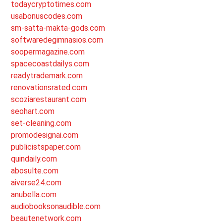
todaycryptotimes.com
usabonuscodes.com
sm-satta-makta-gods.com
softwaredegimnasios.com
soopermagazine.com
spacecoastdailys.com
readytrademark.com
renovationsrated.com
scoziarestaurant.com
seohart.com
set-cleaning.com
promodesignai.com
publicistspaper.com
quindaily.com
abosulte.com
aiverse24.com
anubella.com
audiobooksonaudible.com
beautenetwork.com