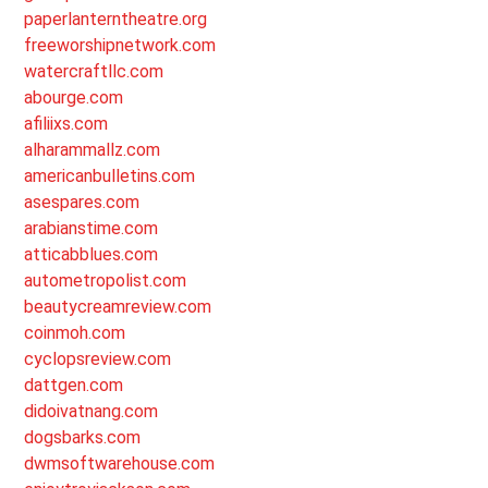
paperlanterntheatre.org
freeworshipnetwork.com
watercraftllc.com
abourge.com
afiliixs.com
alharammallz.com
americanbulletins.com
asespares.com
arabianstime.com
atticabblues.com
autometropolist.com
beautycreamreview.com
coinmoh.com
cyclopsreview.com
dattgen.com
didoivatnang.com
dogsbarks.com
dwmsoftwarehouse.com