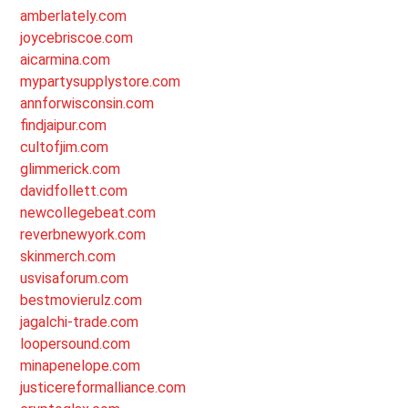
amberlately.com
joycebriscoe.com
aicarmina.com
mypartysupplystore.com
annforwisconsin.com
findjaipur.com
cultofjim.com
glimmerick.com
davidfollett.com
newcollegebeat.com
reverbnewyork.com
skinmerch.com
usvisaforum.com
bestmovierulz.com
jagalchi-trade.com
loopersound.com
minapenelope.com
justicereformalliance.com