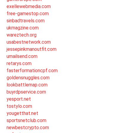
exellewebmedia.com
free-gamestop.com
sinbadtravels.com
ukmagzine.com
wareztech.org
usabestnetwork.com
jessepinkmanoutfit.com
umailsend.com
retarys.com
fasterformationcpf.com
goldensnuggles.com
lookbattlemap.com
buyrdpservice.com
yesport.net
tostylo.com
yougetthat.net
sportsnetclub.com
newbestcrypto.com