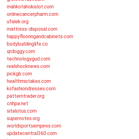
mahkotahokislot.com
onlinecancerpharm.com
ufalek.org
mattress-disposal.com
happyflooringandcabinets.com
bodybuildinglife.co
qrdoggy.com
technologygud.com
realshocknews.com
pickgb.com
healthmistakes.com
ksfashiondresses.com
patterntrader.org
cnhpa.net
sitalotus.com
supernotes.org
worldsportsempires.com
updatecentral360.com