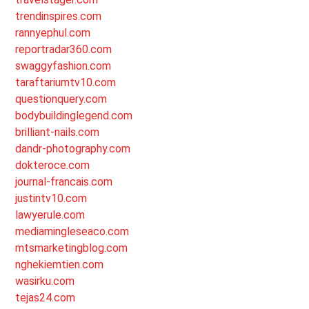
trendinspires.com
rannyephul.com
reportradar360.com
swaggyfashion.com
taraftariumtv10.com
questionquery.com
bodybuildinglegend.com
brilliant-nails.com
dandr-photography.com
dokteroce.com
journal-francais.com
justintv10.com
lawyerule.com
mediamingleseaco.com
mtsmarketingblog.com
nghekiemtien.com
wasirku.com
tejas24.com