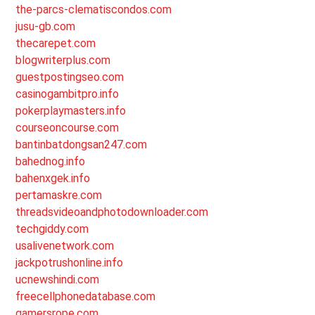
the-parcs-clematiscondos.com
jusu-gb.com
thecarepet.com
blogwriterplus.com
guestpostingseo.com
casinogambitpro.info
pokerplaymasters.info
courseoncourse.com
bantinbatdongsan247.com
bahednog.info
bahenxgek.info
pertamaskre.com
threadsvideoandphotodownloader.com
techgiddy.com
usalivenetwork.com
jackpotrushonline.info
ucnewshindi.com
freecellphonedatabase.com
gamersrope.com