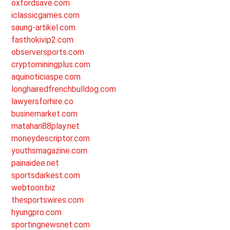
oxfordsave.com
iclassicgames.com
saung-artikel.com
fasthokivip2.com
observersports.com
cryptominingplus.com
aquinoticiaspe.com
longhairedfrenchbulldog.com
lawyersforhire.co
businemarket.com
matahari88play.net
moneydescriptor.com
youthsmagazine.com
painaidee.net
sportsdarkest.com
webtoon.biz
thesportswires.com
hyungpro.com
sportingnewsnet.com