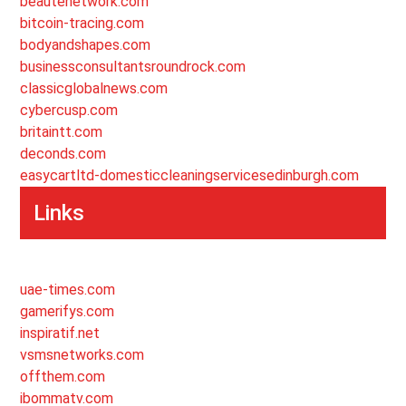
beautenetwork.com
bitcoin-tracing.com
bodyandshapes.com
businessconsultantsroundrock.com
classicglobalnews.com
cybercusp.com
britaintt.com
deconds.com
easycartltd-domesticcleaningservicesedinburgh.com
Links
uae-times.com
gamerifys.com
inspiratif.net
vsmsnetworks.com
offthem.com
ibommatv.com