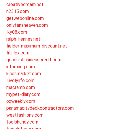
creativedream.net
n2315.com
getwebonline.com
onlyfansheaven.com
lky08.com
ralph-fiennes.net
fielder-maximum-discount.net
fitfllex.com
genesisbusinesscredit.com
inforuang.com
kindsmarket.com
luvelylife.com
macramb.com
mypet-diary.com
oxweekly.com
panamacitydeckcontractors.com
westfashions.com
toolshandy.com
travelstager.com