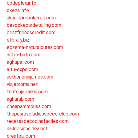
codeplex.info
okena.info
akunidpropokerqq.com
bespokecardetailing.com
bestfriendscredit.com
elibrary.biz
eczema-naturalcures.com
astro-bath.com
aghapal.com
altu-expo.com
authorjennijames.com
viajearoma.net
tsutsuji-parkin.com
agharab.com
cheapammousa.com
thepositiveladiessoccerclub.com
recetasdecocinafaciles.com
naildesignsidea.net
greatpai.com