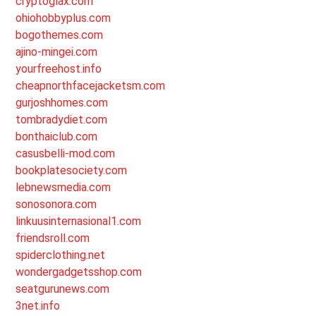
cryptoglax.com
ohiohobbyplus.com
bogothemes.com
ajino-mingei.com
yourfreehost.info
cheapnorthfacejacketsm.com
gurjoshhomes.com
tombradydiet.com
bonthaiclub.com
casusbelli-mod.com
bookplatesociety.com
lebnewsmedia.com
sonosonora.com
linkuusinternasional1.com
friendsroll.com
spiderclothing.net
wondergadgetsshop.com
seatgurunews.com
3net.info