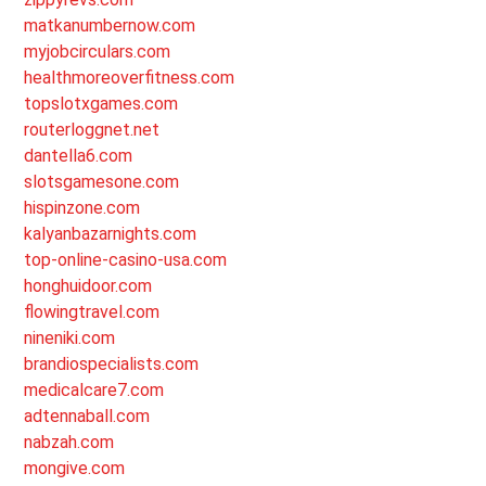
matkanumbernow.com
myjobcirculars.com
healthmoreoverfitness.com
topslotxgames.com
routerloggnet.net
dantella6.com
slotsgamesone.com
hispinzone.com
kalyanbazarnights.com
top-online-casino-usa.com
honghuidoor.com
flowingtravel.com
nineniki.com
brandiospecialists.com
medicalcare7.com
adtennaball.com
nabzah.com
mongive.com