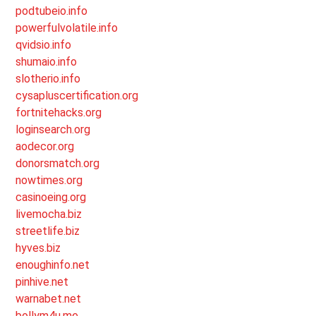
podtubeio.info
powerfulvolatile.info
qvidsio.info
shumaio.info
slotherio.info
cysapluscertification.org
fortnitehacks.org
loginsearch.org
aodecor.org
donorsmatch.org
nowtimes.org
casinoeing.org
livemocha.biz
streetlife.biz
hyves.biz
enoughinfo.net
pinhive.net
warnabet.net
bollym4u.me