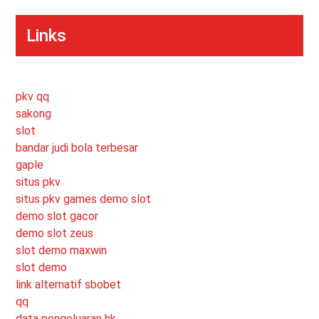
Links
pkv qq
sakong
slot
bandar judi bola terbesar
gaple
situs pkv
situs pkv games
demo slot
demo slot gacor
demo slot zeus
slot demo maxwin
slot demo
link alternatif sbobet
qq
data pengeluaran hk