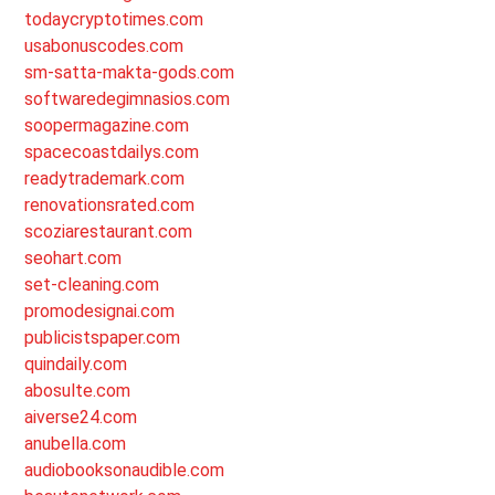
todaycryptotimes.com
usabonuscodes.com
sm-satta-makta-gods.com
softwaredegimnasios.com
soopermagazine.com
spacecoastdailys.com
readytrademark.com
renovationsrated.com
scoziarestaurant.com
seohart.com
set-cleaning.com
promodesignai.com
publicistspaper.com
quindaily.com
abosulte.com
aiverse24.com
anubella.com
audiobooksonaudible.com