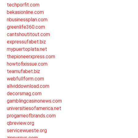
techporfit.com
bekasionline.com
nbusinessplan.com
greenlife360.com
cantshoutitout.com
expressufabet.biz
mypuertoplata.net
thepioneerxpress.com
howtofixissue.com
teamufabet.biz
webfullform.com
allviddownload.com
decorsmag.com
gamblingcasinonews.com
universitiesofamerica.net
progameofbrands.com
qbreview.org
servicewueste.org
zippyrevs.com