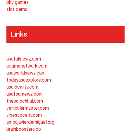
pkv games
slot demo
Links
usafullnewz.com
uktimenetwork.com
usaworldnewz.com
todayusaexplore.com
usalocality.com
usafournewz.com
thebalochhal.com
vehicularmaster.com
vibesaccent.com
ampajavierdemiguel.org
brainboosters.co