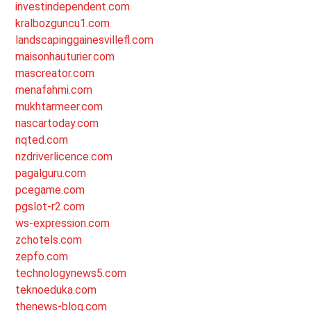
investindependent.com
kralbozguncu1.com
landscapinggainesvillefl.com
maisonhauturier.com
mascreator.com
menafahmi.com
mukhtarmeer.com
nascartoday.com
nqted.com
nzdriverlicence.com
pagalguru.com
pcegame.com
pgslot-r2.com
ws-expression.com
zchotels.com
zepfo.com
technologynews5.com
teknoeduka.com
thenews-blog.com