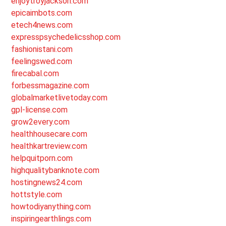
enjoytroyjackson.com
epicaimbots.com
etech4news.com
expresspsychedelicsshop.com
fashionistani.com
feelingswed.com
firecabal.com
forbessmagazine.com
globalmarketlivetoday.com
gpl-license.com
grow2every.com
healthhousecare.com
healthkartreview.com
helpquitporn.com
highqualitybanknote.com
hostingnews24.com
hottstyle.com
howtodiyanything.com
inspiringearthlings.com