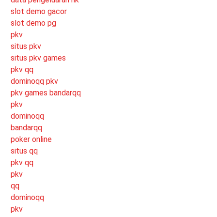
slot demo gacor
slot demo pg
pkv
situs pkv
situs pkv games
pkv qq
dominoqq pkv
pkv games bandarqq
pkv
dominoqq
bandarqq
poker online
situs qq
pkv qq
pkv
qq
dominoqq
pkv