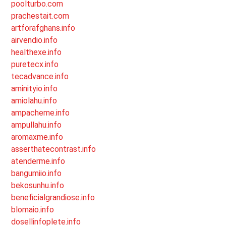
poolturbo.com
prachestait.com
artforafghans.info
airvendio.info
healthexe.info
puretecx.info
tecadvance.info
aminityio.info
amiolahu.info
ampacheme.info
ampullahu.info
aromaxme.info
asserthatecontrast.info
atenderme.info
bangumiio.info
bekosunhu.info
beneficialgrandiose.info
blomaio.info
dosellinfoplete.info