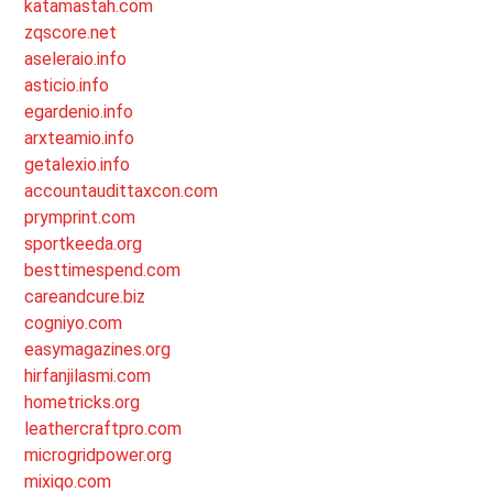
katamastah.com
zqscore.net
aseleraio.info
asticio.info
egardenio.info
arxteamio.info
getalexio.info
accountaudittaxcon.com
prymprint.com
sportkeeda.org
besttimespend.com
careandcure.biz
cogniyo.com
easymagazines.org
hirfanjilasmi.com
hometricks.org
leathercraftpro.com
microgridpower.org
mixiqo.com