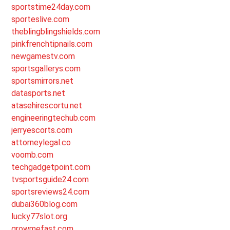
sportstime24day.com
sporteslive.com
theblingblingshields.com
pinkfrenchtipnails.com
newgamestv.com
sportsgallerys.com
sportsmirrors.net
datasports.net
atasehirescortu.net
engineeringtechub.com
jerryescorts.com
attorneylegal.co
voomb.com
techgadgetpoint.com
tvsportsguide24.com
sportsreviews24.com
dubai360blog.com
lucky77slot.org
growmefast.com