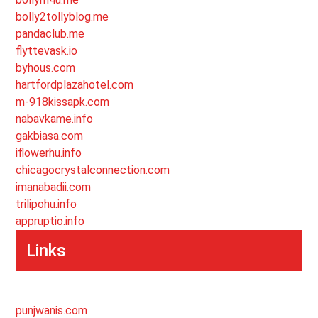
bolly2tollyblog.me
pandaclub.me
flyttevask.io
byhous.com
hartfordplazahotel.com
m-918kissapk.com
nabavkame.info
gakbiasa.com
iflowerhu.info
chicagocrystalconnection.com
imanabadii.com
trilipohu.info
appruptio.info
Links
punjwanis.com