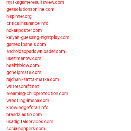
matkagameresultsview.com
getsolutionsonline.com
hispinner.org
criticalinsurance.info
nokariposter.com
kalyan-guessing-nightplay.com
gameofpanels.com
androidappsdownloader.com
usetimenow.com
healthblow.com
gohelpmate.com
rajdhani-satta-matka.com
writerscraft.net
elearning-childprotection.com
wrestling4mena.com
knowledgeforall.info
brand2lastio.com
usadigitalservices.com
socialhoppers.com