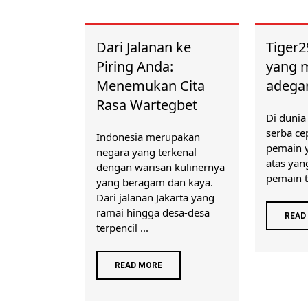
Dari Jalanan ke
Tiger2
Piring Anda:
yang 
Menemukan Cita
adega
Rasa Wartegbet
Di dunia
serba ce
Indonesia merupakan
pemain 
negara yang terkenal
atas yang
dengan warisan kulinernya
pemain t
yang beragam dan kaya.
Dari jalanan Jakarta yang
ramai hingga desa-desa
READ
terpencil ...
READ MORE