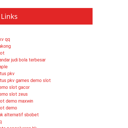
Links
kv qq
akong
lot
andar judi bola terbesar
aple
itus pkv
itus pkv games
demo slot
emo slot gacor
emo slot zeus
lot demo maxwin
lot demo
ink alternatif sbobet
q