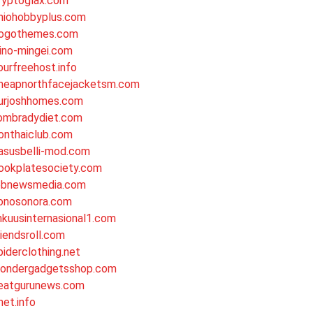
ryptoglax.com
hiohobbyplus.com
ogothemes.com
jino-mingei.com
ourfreehost.info
heapnorthfacejacketsm.com
urjoshhomes.com
ombradydiet.com
onthaiclub.com
asusbelli-mod.com
ookplatesociety.com
ebnewsmedia.com
onosonora.com
inkuusinternasional1.com
riendsroll.com
piderclothing.net
ondergadgetsshop.com
eatgurunews.com
net.info