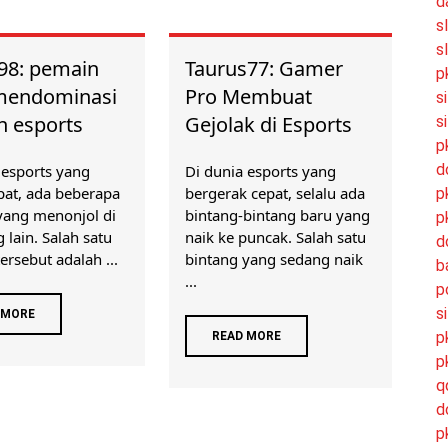
d
s
s
98: pemain
Taurus77: Gamer
p
mendominasi
Pro Membuat
s
n esports
Gejolak di Esports
s
p
d
 esports yang
Di dunia esports yang
pat, ada beberapa
bergerak cepat, selalu ada
p
yang menonjol di
bintang-bintang baru yang
p
 lain. Salah satu
naik ke puncak. Salah satu
d
ersebut adalah ...
bintang yang sedang naik
b
...
p
s
 MORE
p
READ MORE
p
q
d
p