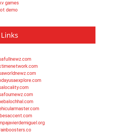
kv games
lot demo
Links
safullnewz.com
ktimenetwork.com
saworldnewz.com
odayusaexplore.com
salocality.com
safournewz.com
hebalochhal.com
ehicularmaster.com
ibesaccent.com
mpajavierdemiguel.org
rainboosters.co