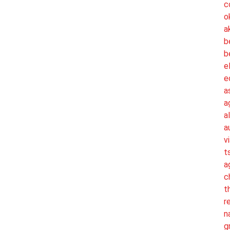
c
o
a
b
b
e
e
a
a
a
a
v
t
a
c
t
r
n
g