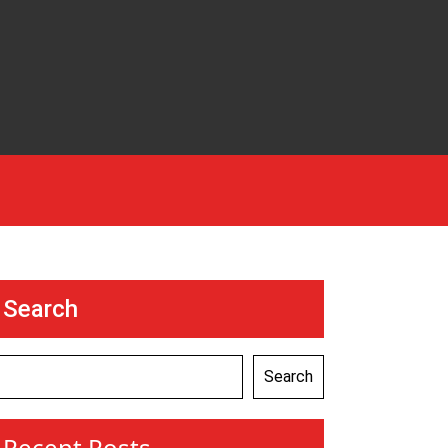
Search
Search
Recent Posts