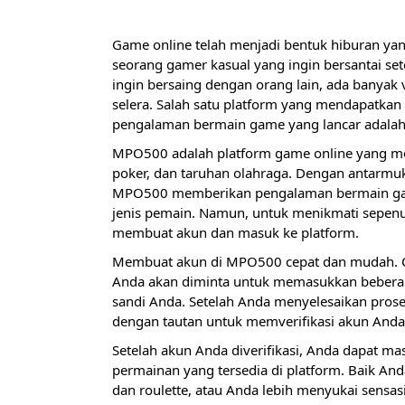
Game online telah menjadi bentuk hiburan yan
seorang gamer kasual yang ingin bersantai se
ingin bersaing dengan orang lain, ada banyak
selera. Salah satu platform yang mendapatk
pengalaman bermain game yang lancar adala
MPO500 adalah platform game online yang me
poker, dan taruhan olahraga. Dengan antarmu
MPO500 memberikan pengalaman bermain ga
jenis pemain. Namun, untuk menikmati sepe
membuat akun dan masuk ke platform.
Membuat akun di MPO500 cepat dan mudah. Cuk
Anda akan diminta untuk memasukkan beberapa 
sandi Anda. Setelah Anda menyelesaikan pros
dengan tautan untuk memverifikasi akun Anda
Setelah akun Anda diverifikasi, Anda dapat 
permainan yang tersedia di platform. Baik And
dan roulette, atau Anda lebih menyukai sensa