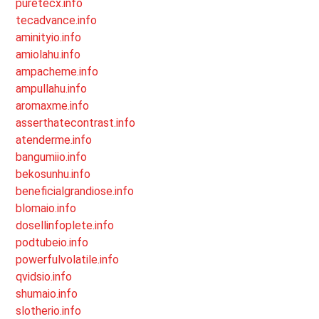
puretecx.info
tecadvance.info
aminityio.info
amiolahu.info
ampacheme.info
ampullahu.info
aromaxme.info
asserthatecontrast.info
atenderme.info
bangumiio.info
bekosunhu.info
beneficialgrandiose.info
blomaio.info
dosellinfoplete.info
podtubeio.info
powerfulvolatile.info
qvidsio.info
shumaio.info
slotherio.info