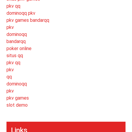
pkv qq
dominoqq pkv
pkv games bandarqq
pkv
dominoqq
bandarqq
poker online
situs qq
pkv qq
pkv
qq
dominoqq
pkv
pkv games
slot demo
Links