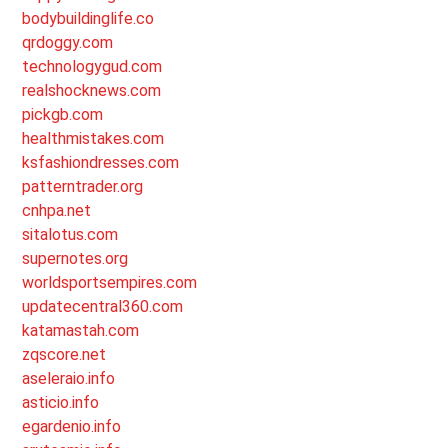
bodybuildinglife.co
qrdoggy.com
technologygud.com
realshocknews.com
pickgb.com
healthmistakes.com
ksfashiondresses.com
patterntrader.org
cnhpa.net
sitalotus.com
supernotes.org
worldsportsempires.com
updatecentral360.com
katamastah.com
zqscore.net
aseleraio.info
asticio.info
egardenio.info