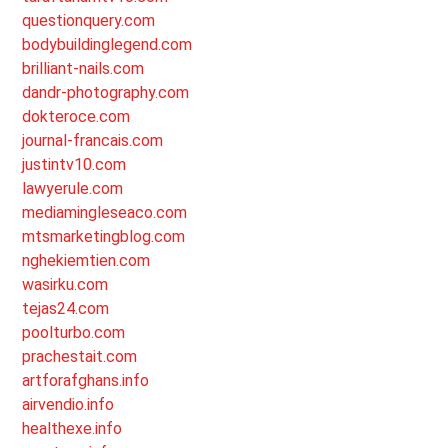
questionquery.com
bodybuildinglegend.com
brilliant-nails.com
dandr-photography.com
dokteroce.com
journal-francais.com
justintv10.com
lawyerule.com
mediamingleseaco.com
mtsmarketingblog.com
nghekiemtien.com
wasirku.com
tejas24.com
poolturbo.com
prachestait.com
artforafghans.info
airvendio.info
healthexe.info