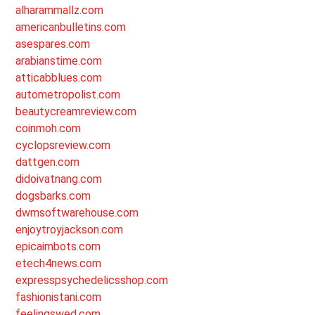
alharammallz.com
americanbulletins.com
asespares.com
arabianstime.com
atticabblues.com
autometropolist.com
beautycreamreview.com
coinmoh.com
cyclopsreview.com
dattgen.com
didoivatnang.com
dogsbarks.com
dwmsoftwarehouse.com
enjoytroyjackson.com
epicaimbots.com
etech4news.com
expresspsychedelicsshop.com
fashionistani.com
feelingswed.com