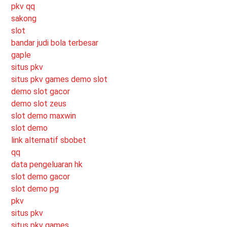
pkv qq
sakong
slot
bandar judi bola terbesar
gaple
situs pkv
situs pkv games
demo slot
demo slot gacor
demo slot zeus
slot demo maxwin
slot demo
link alternatif sbobet
qq
data pengeluaran hk
slot demo gacor
slot demo pg
pkv
situs pkv
situs pkv games