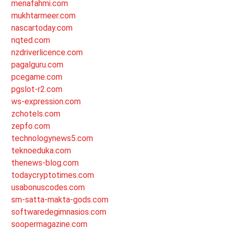
menafahmi.com
mukhtarmeer.com
nascartoday.com
nqted.com
nzdriverlicence.com
pagalguru.com
pcegame.com
pgslot-r2.com
ws-expression.com
zchotels.com
zepfo.com
technologynews5.com
teknoeduka.com
thenews-blog.com
todaycryptotimes.com
usabonuscodes.com
sm-satta-makta-gods.com
softwaredegimnasios.com
soopermagazine.com