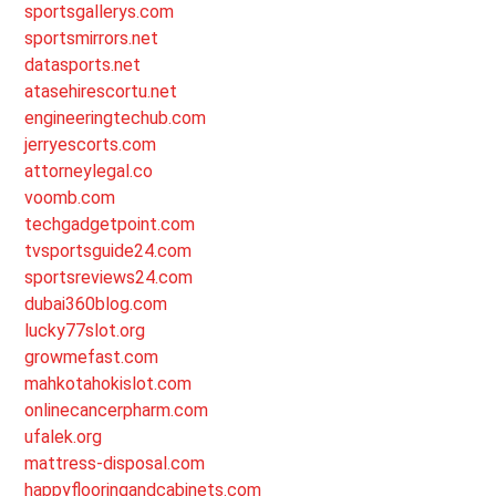
sportsgallerys.com
sportsmirrors.net
datasports.net
atasehirescortu.net
engineeringtechub.com
jerryescorts.com
attorneylegal.co
voomb.com
techgadgetpoint.com
tvsportsguide24.com
sportsreviews24.com
dubai360blog.com
lucky77slot.org
growmefast.com
mahkotahokislot.com
onlinecancerpharm.com
ufalek.org
mattress-disposal.com
happyflooringandcabinets.com