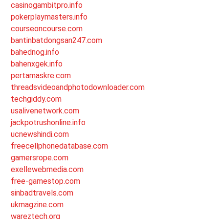
casinogambitpro.info
pokerplaymasters.info
courseoncourse.com
bantinbatdongsan247.com
bahednog.info
bahenxgek.info
pertamaskre.com
threadsvideoandphotodownloader.com
techgiddy.com
usalivenetwork.com
jackpotrushonline.info
ucnewshindi.com
freecellphonedatabase.com
gamersrope.com
exellewebmedia.com
free-gamestop.com
sinbadtravels.com
ukmagzine.com
wareztech.org