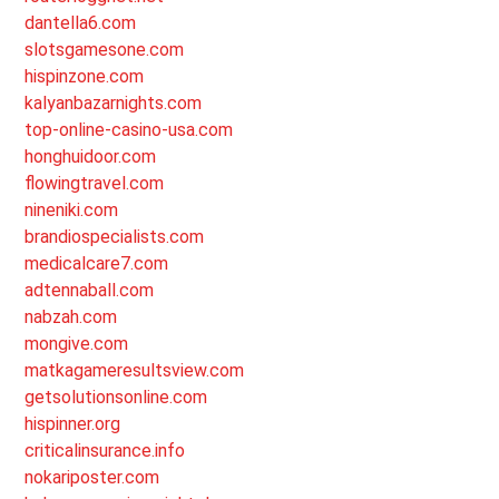
dantella6.com
slotsgamesone.com
hispinzone.com
kalyanbazarnights.com
top-online-casino-usa.com
honghuidoor.com
flowingtravel.com
nineniki.com
brandiospecialists.com
medicalcare7.com
adtennaball.com
nabzah.com
mongive.com
matkagameresultsview.com
getsolutionsonline.com
hispinner.org
criticalinsurance.info
nokariposter.com