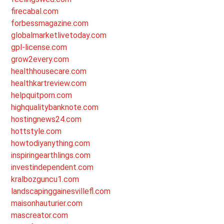
firecabal.com
forbessmagazine.com
globalmarketlivetoday.com
gpl-license.com
grow2every.com
healthhousecare.com
healthkartreview.com
helpquitporn.com
highqualitybanknote.com
hostingnews24.com
hottstyle.com
howtodiyanything.com
inspiringearthlings.com
investindependent.com
kralbozguncu1.com
landscapinggainesvillefl.com
maisonhauturier.com
mascreator.com