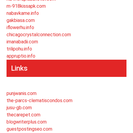
m-918kissapk.com
nabavkame.info
gakbiasa.com
iflowerhu.info
chicagocrystalconnection.com
imanabadii.com
trilipohu.info
appruptio.info
Links
punjwanis.com
the-parcs-clematiscondos.com
jusu-gb.com
thecarepet.com
blogwriterplus.com
guestpostingseo.com