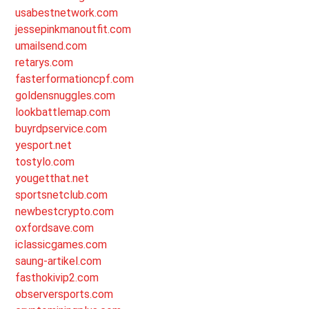
usabestnetwork.com
jessepinkmanoutfit.com
umailsend.com
retarys.com
fasterformationcpf.com
goldensnuggles.com
lookbattlemap.com
buyrdpservice.com
yesport.net
tostylo.com
yougetthat.net
sportsnetclub.com
newbestcrypto.com
oxfordsave.com
iclassicgames.com
saung-artikel.com
fasthokivip2.com
observersports.com