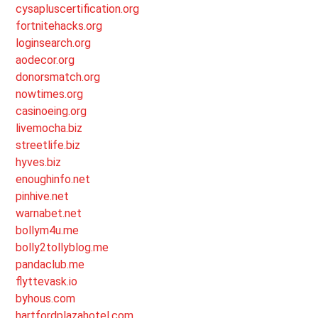
cysapluscertification.org
fortnitehacks.org
loginsearch.org
aodecor.org
donorsmatch.org
nowtimes.org
casinoeing.org
livemocha.biz
streetlife.biz
hyves.biz
enoughinfo.net
pinhive.net
warnabet.net
bollym4u.me
bolly2tollyblog.me
pandaclub.me
flyttevask.io
byhous.com
hartfordplazahotel.com