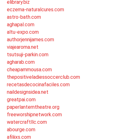
elibrary.biz
eczema-naturalcures.com
astro-bath.com
aghapal.com
altu-expo.com
authorjennijames.com
viajearoma.net
tsutsuji-parkin.com
agharab.com
cheapammousa.com
thepositiveladiessoccerclub.com
recetasdecocinafaciles.com
naildesignsidea.net
greatpai.com
paperlanterntheatre.org
freeworshipnetwork.com
watercraftllc.com
abourge.com
afiliixs.com