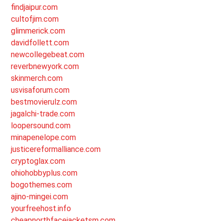
findjaipur.com
cultofjim.com
glimmerick.com
davidfollett.com
newcollegebeat.com
reverbnewyork.com
skinmerch.com
usvisaforum.com
bestmovierulz.com
jagalchi-trade.com
loopersound.com
minapenelope.com
justicereformalliance.com
cryptoglax.com
ohiohobbyplus.com
bogothemes.com
ajino-mingei.com
yourfreehost.info
cheapnorthfacejacketsm.com