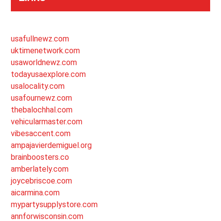
usafullnewz.com
uktimenetwork.com
usaworldnewz.com
todayusaexplore.com
usalocality.com
usafournewz.com
thebalochhal.com
vehicularmaster.com
vibesaccent.com
ampajavierdemiguel.org
brainboosters.co
amberlately.com
joycebriscoe.com
aicarmina.com
mypartysupplystore.com
annforwisconsin.com