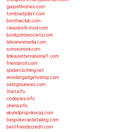
gurjoshhomes.com
tombradydiet.com
bonthaiclub.com
casusbelli-mod.com
bookplatesociety.com
lebnewsmedia.com
sonosonora.com
linkuusinternasional1.com
friendsroll.com
spiderclothing.net
wondergadgetsshop.com
seatgurunews.com
3net.info
codeplex.info
okena.info
akunidpropokerqq.com
bespokecardetailing.com
bestfriendscredit.com