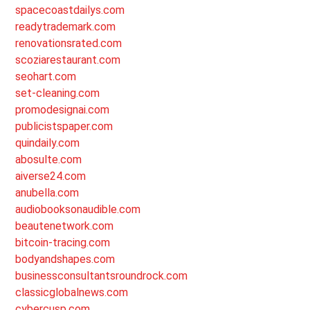
spacecoastdailys.com
readytrademark.com
renovationsrated.com
scoziarestaurant.com
seohart.com
set-cleaning.com
promodesignai.com
publicistspaper.com
quindaily.com
abosulte.com
aiverse24.com
anubella.com
audiobooksonaudible.com
beautenetwork.com
bitcoin-tracing.com
bodyandshapes.com
businessconsultantsroundrock.com
classicglobalnews.com
cybercusp.com