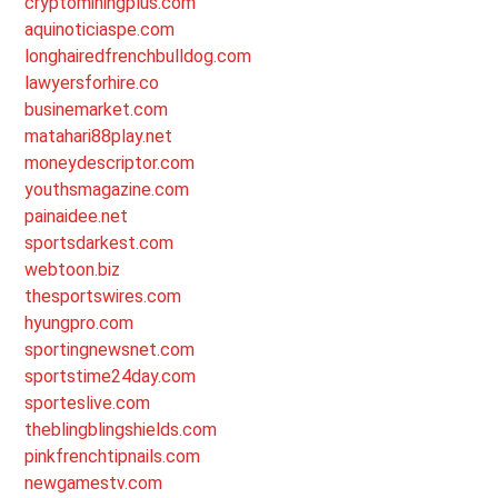
cryptominingplus.com
aquinoticiaspe.com
longhairedfrenchbulldog.com
lawyersforhire.co
businemarket.com
matahari88play.net
moneydescriptor.com
youthsmagazine.com
painaidee.net
sportsdarkest.com
webtoon.biz
thesportswires.com
hyungpro.com
sportingnewsnet.com
sportstime24day.com
sporteslive.com
theblingblingshields.com
pinkfrenchtipnails.com
newgamestv.com