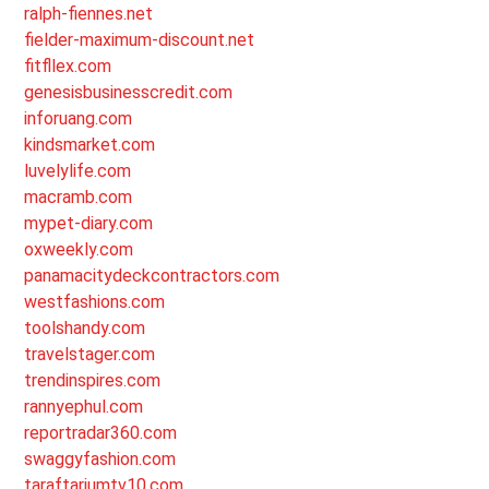
ralph-fiennes.net
fielder-maximum-discount.net
fitfllex.com
genesisbusinesscredit.com
inforuang.com
kindsmarket.com
luvelylife.com
macramb.com
mypet-diary.com
oxweekly.com
panamacitydeckcontractors.com
westfashions.com
toolshandy.com
travelstager.com
trendinspires.com
rannyephul.com
reportradar360.com
swaggyfashion.com
taraftariumtv10.com