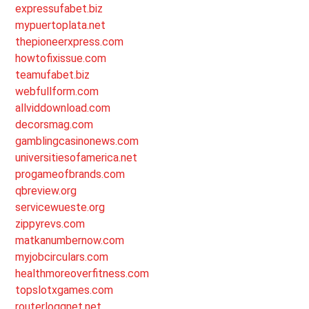
expressufabet.biz
mypuertoplata.net
thepioneerxpress.com
howtofixissue.com
teamufabet.biz
webfullform.com
allviddownload.com
decorsmag.com
gamblingcasinonews.com
universitiesofamerica.net
progameofbrands.com
qbreview.org
servicewueste.org
zippyrevs.com
matkanumbernow.com
myjobcirculars.com
healthmoreoverfitness.com
topslotxgames.com
routerloggnet.net