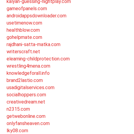
kalyan-guessing-nightplay.com
gameofpanels.com
androidappsdownloader.com
usetimenow.com
healthblow.com
gohelpmate.com
rajdhani-satta-matka.com
writerscraft.net
elearning-childprotection.com
wrestling4mena.com
knowledgeforall.info
brand2lastio.com
usadigitalservices.com
socialhoppers.com
creativedream.net
n2315.com
getwebonline.com
onlyfansheaven.com
lky08.com