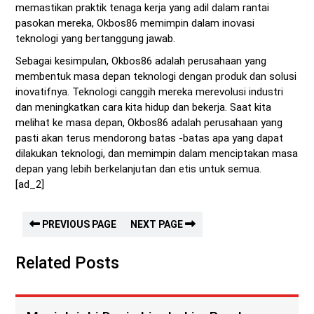
memastikan praktik tenaga kerja yang adil dalam rantai
pasokan mereka, Okbos86 memimpin dalam inovasi
teknologi yang bertanggung jawab.
Sebagai kesimpulan, Okbos86 adalah perusahaan yang
membentuk masa depan teknologi dengan produk dan solusi
inovatifnya. Teknologi canggih mereka merevolusi industri
dan meningkatkan cara kita hidup dan bekerja. Saat kita
melihat ke masa depan, Okbos86 adalah perusahaan yang
pasti akan terus mendorong batas -batas apa yang dapat
dilakukan teknologi, dan memimpin dalam menciptakan masa
depan yang lebih berkelanjutan dan etis untuk semua.
[ad_2]
PREVIOUS PAGE
NEXT PAGE
Related Posts