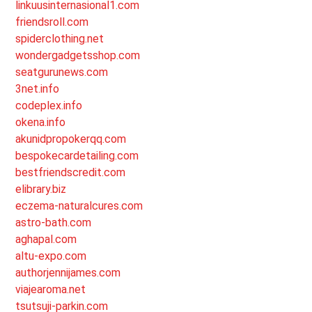
linkuusinternasional1.com
friendsroll.com
spiderclothing.net
wondergadgetsshop.com
seatgurunews.com
3net.info
codeplex.info
okena.info
akunidpropokerqq.com
bespokecardetailing.com
bestfriendscredit.com
elibrary.biz
eczema-naturalcures.com
astro-bath.com
aghapal.com
altu-expo.com
authorjennijames.com
viajearoma.net
tsutsuji-parkin.com