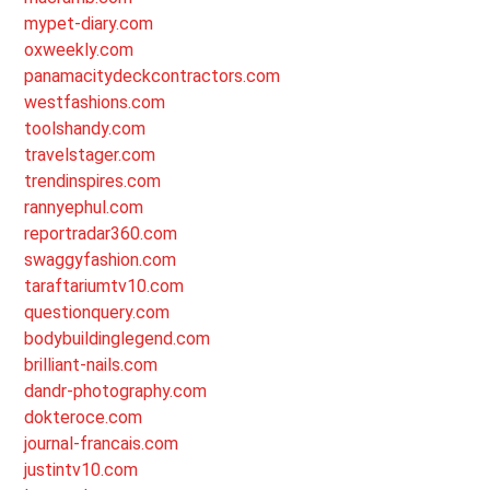
mypet-diary.com
oxweekly.com
panamacitydeckcontractors.com
westfashions.com
toolshandy.com
travelstager.com
trendinspires.com
rannyephul.com
reportradar360.com
swaggyfashion.com
taraftariumtv10.com
questionquery.com
bodybuildinglegend.com
brilliant-nails.com
dandr-photography.com
dokteroce.com
journal-francais.com
justintv10.com