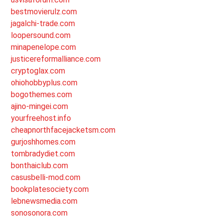
bestmovierulz.com
jagalchi-trade.com
loopersound.com
minapenelope.com
justicereformalliance.com
cryptoglax.com
ohiohobbyplus.com
bogothemes.com
ajino-mingei.com
yourfreehost.info
cheapnorthfacejacketsm.com
gurjoshhomes.com
tombradydiet.com
bonthaiclub.com
casusbelli-mod.com
bookplatesociety.com
lebnewsmedia.com
sonosonora.com