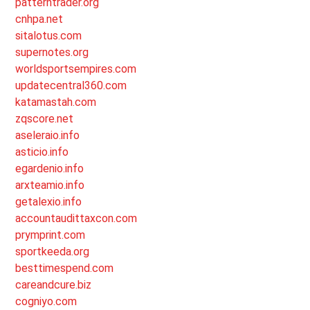
patterntrader.org
cnhpa.net
sitalotus.com
supernotes.org
worldsportsempires.com
updatecentral360.com
katamastah.com
zqscore.net
aseleraio.info
asticio.info
egardenio.info
arxteamio.info
getalexio.info
accountaudittaxcon.com
prymprint.com
sportkeeda.org
besttimespend.com
careandcure.biz
cogniyo.com