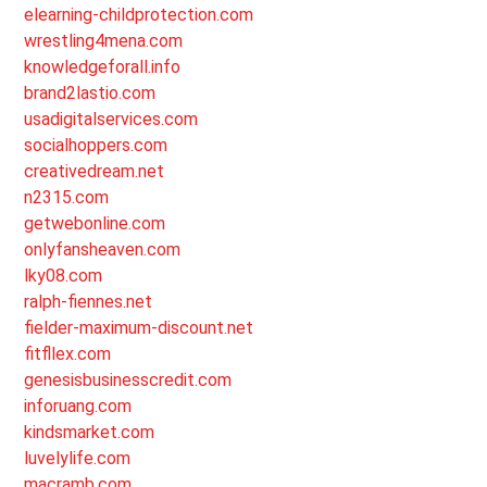
elearning-childprotection.com
wrestling4mena.com
knowledgeforall.info
brand2lastio.com
usadigitalservices.com
socialhoppers.com
creativedream.net
n2315.com
getwebonline.com
onlyfansheaven.com
lky08.com
ralph-fiennes.net
fielder-maximum-discount.net
fitfllex.com
genesisbusinesscredit.com
inforuang.com
kindsmarket.com
luvelylife.com
macramb.com