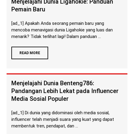
Menjelajahi Dunia Ligahokie: Panduan
Pemain Baru
[ad_1] Apakah Anda seorang pemain baru yang
mencoba menavigasi dunia Ligahokie yang luas dan
menarik? Tidak terlihat lagi! Dalam panduan ...
READ MORE
Menjelajahi Dunia Benteng786:
Pandangan Lebih Lekat pada Influencer
Media Sosial Populer
[ad_1] Di dunia yang didominasi oleh media sosial,
influencer telah menjadi suara yang kuat yang dapat
membentuk tren, pendapat, dan ...