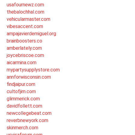
usafournewz.com
thebalochhal.com
vehicularmaster.com
vibesaccent.com
ampajavierdemiguel.org
brainboosters.co
amberlately.com
joycebriscoe.com
aicarmina.com
mypartysupplystore.com
annforwisconsin.com
findjaipur.com
cultofjim.com
glimmerick.com
davidfollett.com
newcollegebeat.com
reverbnewyork.com
skinmerch.com
usvisaforum.com