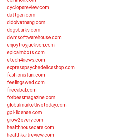
cyclopsreview.com
dattgen.com
didoivatnang.com
dogsbarks.com
dwmsoftwarehouse.com
enjoytroyjackson.com
epicaimbots.com
etech4news.com
expresspsychedelicsshop.com
fashionistani.com
feelingswed.com
firecabal.com
forbessmagazine.com
globalmarketlivetoday.com
gpl-license.com
grow2every.com
healthhousecare.com
healthkartreview.com