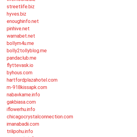
streetlife.biz
hyves.biz
enoughinfo.net
pinhive.net
warnabet.net
bollym4u.me
bolly2tollyblog.me
pandaclub.me
flyttevask.io
byhous.com
hartfordplazahotel.com
m-918kissapk.com
nabavkame.info
gakbiasa.com
iflowerhu.info
chicagocrystalconnection.com
imanabadii.com
trilipohu.info