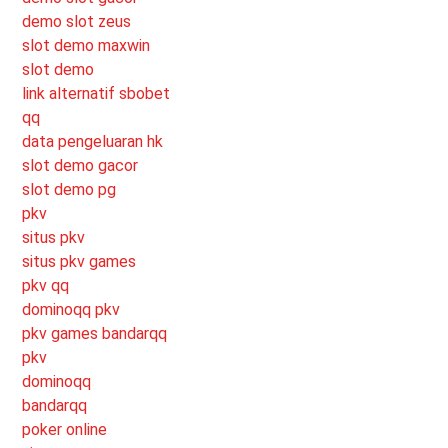
demo slot zeus
slot demo maxwin
slot demo
link alternatif sbobet
qq
data pengeluaran hk
slot demo gacor
slot demo pg
pkv
situs pkv
situs pkv games
pkv qq
dominoqq pkv
pkv games bandarqq
pkv
dominoqq
bandarqq
poker online