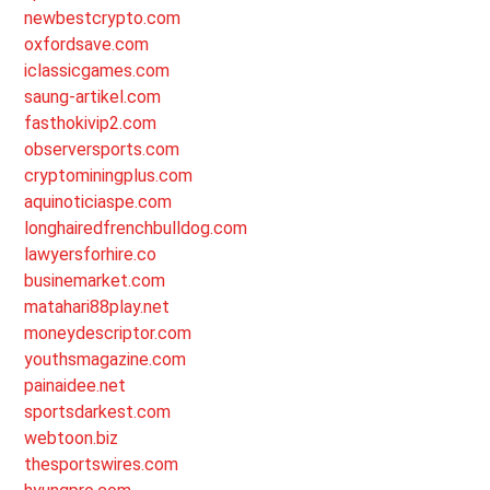
newbestcrypto.com
oxfordsave.com
iclassicgames.com
saung-artikel.com
fasthokivip2.com
observersports.com
cryptominingplus.com
aquinoticiaspe.com
longhairedfrenchbulldog.com
lawyersforhire.co
businemarket.com
matahari88play.net
moneydescriptor.com
youthsmagazine.com
painaidee.net
sportsdarkest.com
webtoon.biz
thesportswires.com