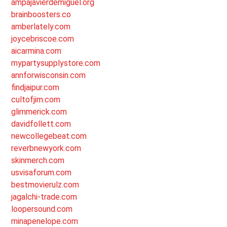
ampajavierdemiguel.org
brainboosters.co
amberlately.com
joycebriscoe.com
aicarmina.com
mypartysupplystore.com
annforwisconsin.com
findjaipur.com
cultofjim.com
glimmerick.com
davidfollett.com
newcollegebeat.com
reverbnewyork.com
skinmerch.com
usvisaforum.com
bestmovierulz.com
jagalchi-trade.com
loopersound.com
minapenelope.com