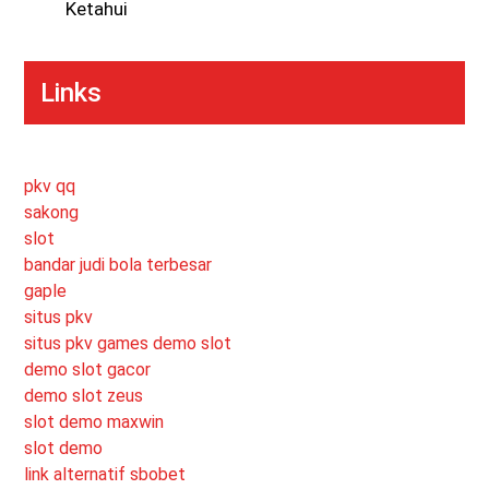
Ketahui
Links
pkv qq
sakong
slot
bandar judi bola terbesar
gaple
situs pkv
situs pkv games
demo slot
demo slot gacor
demo slot zeus
slot demo maxwin
slot demo
link alternatif sbobet