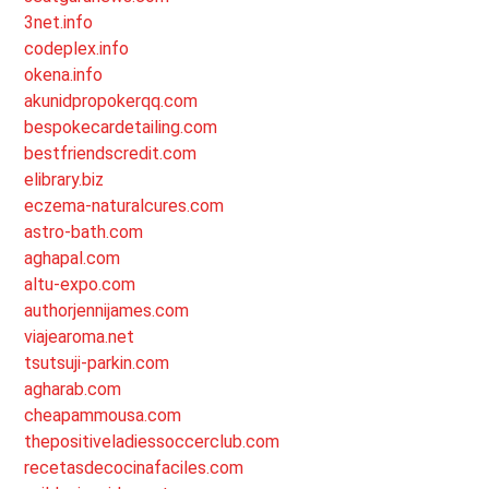
3net.info
codeplex.info
okena.info
akunidpropokerqq.com
bespokecardetailing.com
bestfriendscredit.com
elibrary.biz
eczema-naturalcures.com
astro-bath.com
aghapal.com
altu-expo.com
authorjennijames.com
viajearoma.net
tsutsuji-parkin.com
agharab.com
cheapammousa.com
thepositiveladiessoccerclub.com
recetasdecocinafaciles.com