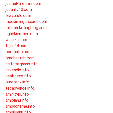
journal-francais.com
justintv10.com
lawyerule.com
mediamingleseaco.com
mtsmarketingblog.com
nghekiemtien.com
wasirku.com
tejas24.com
poolturbo.com
prachestait.com
artforafghans.info
airvendio.info
healthexe.info
puretecx.info
tecadvance.info
aminityio.info
amiolahu.info
ampacheme.info
ampullahu.info