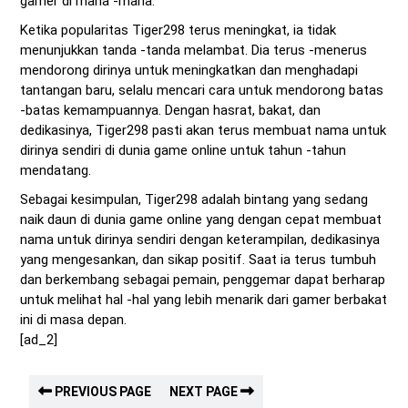
gamer di mana -mana.
Ketika popularitas Tiger298 terus meningkat, ia tidak
menunjukkan tanda -tanda melambat. Dia terus -menerus
mendorong dirinya untuk meningkatkan dan menghadapi
tantangan baru, selalu mencari cara untuk mendorong batas
-batas kemampuannya. Dengan hasrat, bakat, dan
dedikasinya, Tiger298 pasti akan terus membuat nama untuk
dirinya sendiri di dunia game online untuk tahun -tahun
mendatang.
Sebagai kesimpulan, Tiger298 adalah bintang yang sedang
naik daun di dunia game online yang dengan cepat membuat
nama untuk dirinya sendiri dengan keterampilan, dedikasinya
yang mengesankan, dan sikap positif. Saat ia terus tumbuh
dan berkembang sebagai pemain, penggemar dapat berharap
untuk melihat hal -hal yang lebih menarik dari gamer berbakat
ini di masa depan.
[ad_2]
PREVIOUS PAGE
NEXT PAGE