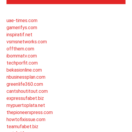
uae-times.com
gamerifys.com
inspiratif.net
vsmsnetworks.com
offthem.com
ibommatv.com
techporfit.com
bekasionline.com
nbusinessplan.com
greenlife360.com
cantshoutitout.com
expressufabet.biz
mypuertoplata.net
thepioneerxpress.com
howtofixissue.com
teamufabet.biz