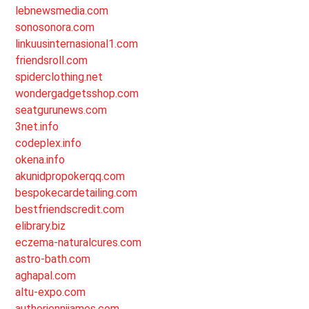
lebnewsmedia.com
sonosonora.com
linkuusinternasional1.com
friendsroll.com
spiderclothing.net
wondergadgetsshop.com
seatgurunews.com
3net.info
codeplex.info
okena.info
akunidpropokerqq.com
bespokecardetailing.com
bestfriendscredit.com
elibrary.biz
eczema-naturalcures.com
astro-bath.com
aghapal.com
altu-expo.com
authorjennijames.com