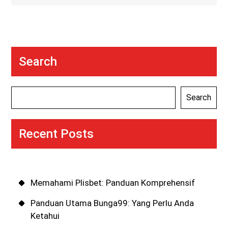
Search
Search
Recent Posts
Memahami Plisbet: Panduan Komprehensif
Panduan Utama Bunga99: Yang Perlu Anda
Ketahui