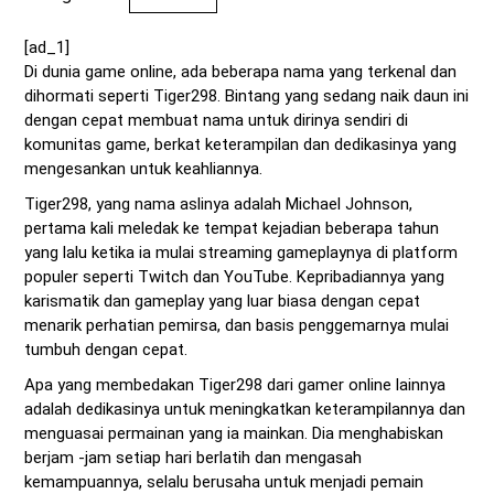
[ad_1]
Di dunia game online, ada beberapa nama yang terkenal dan
dihormati seperti Tiger298. Bintang yang sedang naik daun ini
dengan cepat membuat nama untuk dirinya sendiri di
komunitas game, berkat keterampilan dan dedikasinya yang
mengesankan untuk keahliannya.
Tiger298, yang nama aslinya adalah Michael Johnson,
pertama kali meledak ke tempat kejadian beberapa tahun
yang lalu ketika ia mulai streaming gameplaynya di platform
populer seperti Twitch dan YouTube. Kepribadiannya yang
karismatik dan gameplay yang luar biasa dengan cepat
menarik perhatian pemirsa, dan basis penggemarnya mulai
tumbuh dengan cepat.
Apa yang membedakan Tiger298 dari gamer online lainnya
adalah dedikasinya untuk meningkatkan keterampilannya dan
menguasai permainan yang ia mainkan. Dia menghabiskan
berjam -jam setiap hari berlatih dan mengasah
kemampuannya, selalu berusaha untuk menjadi pemain