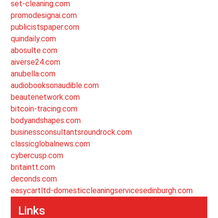
set-cleaning.com
promodesignai.com
publicistspaper.com
quindaily.com
abosulte.com
aiverse24.com
anubella.com
audiobooksonaudible.com
beautenetwork.com
bitcoin-tracing.com
bodyandshapes.com
businessconsultantsroundrock.com
classicglobalnews.com
cybercusp.com
britaintt.com
deconds.com
easycartltd-domesticcleaningservicesedinburgh.com
Links