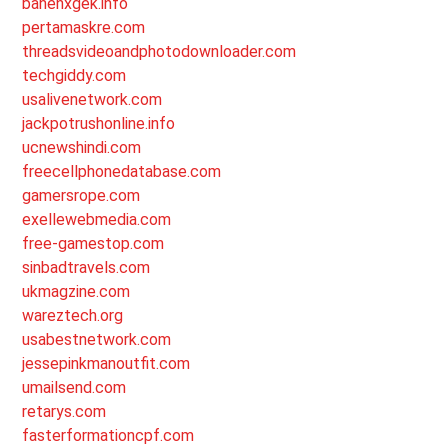
bahenxgek.info
pertamaskre.com
threadsvideoandphotodownloader.com
techgiddy.com
usalivenetwork.com
jackpotrushonline.info
ucnewshindi.com
freecellphonedatabase.com
gamersrope.com
exellewebmedia.com
free-gamestop.com
sinbadtravels.com
ukmagzine.com
wareztech.org
usabestnetwork.com
jessepinkmanoutfit.com
umailsend.com
retarys.com
fasterformationcpf.com