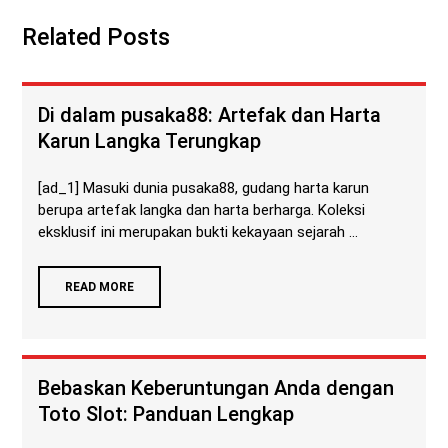
Related Posts
Di dalam pusaka88: Artefak dan Harta
Karun Langka Terungkap
[ad_1] Masuki dunia pusaka88, gudang harta karun
berupa artefak langka dan harta berharga. Koleksi
eksklusif ini merupakan bukti kekayaan sejarah ...
READ MORE
Bebaskan Keberuntungan Anda dengan
Toto Slot: Panduan Lengkap