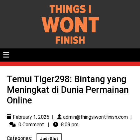
Temui Tiger298: Bintang yang
Meningkat di Dunia Permainan
Online
February 1, 2025
|
admin@thingsiwontfinish.com
|
0 Comment
|
8:09 pm
Categories:
Judi Slot