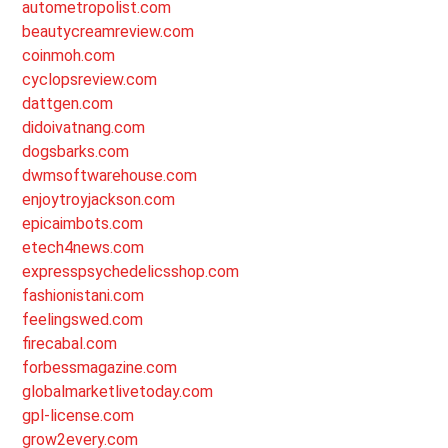
autometropolist.com
beautycreamreview.com
coinmoh.com
cyclopsreview.com
dattgen.com
didoivatnang.com
dogsbarks.com
dwmsoftwarehouse.com
enjoytroyjackson.com
epicaimbots.com
etech4news.com
expresspsychedelicsshop.com
fashionistani.com
feelingswed.com
firecabal.com
forbessmagazine.com
globalmarketlivetoday.com
gpl-license.com
grow2every.com