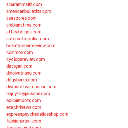
alharammallz.com
americanbulletins.com
asespares.com
arabianstime.com
atticabblues.com
autometropolist.com
beautycreamreview.com
coinmoh.com
cyclopsreview.com
dattgen.com
didoivatnang.com
dogsbarks.com
dwmsoftwarehouse.com
enjoytroyjackson.com
epicaimbots.com
etech4news.com
expresspsychedelicsshop.com
fashionistani.com
feelingswed.com