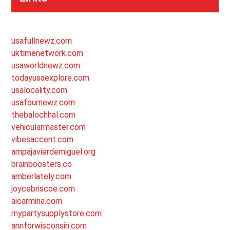
usafullnewz.com
uktimenetwork.com
usaworldnewz.com
todayusaexplore.com
usalocality.com
usafournewz.com
thebalochhal.com
vehicularmaster.com
vibesaccent.com
ampajavierdemiguel.org
brainboosters.co
amberlately.com
joycebriscoe.com
aicarmina.com
mypartysupplystore.com
annforwisconsin.com