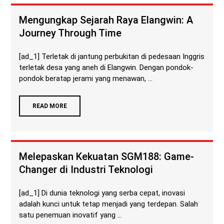
Mengungkap Sejarah Raya Elangwin: A
Journey Through Time
[ad_1] Terletak di jantung perbukitan di pedesaan Inggris
terletak desa yang aneh di Elangwin. Dengan pondok-
pondok beratap jerami yang menawan, ...
READ MORE
Melepaskan Kekuatan SGM188: Game-
Changer di Industri Teknologi
[ad_1] Di dunia teknologi yang serba cepat, inovasi
adalah kunci untuk tetap menjadi yang terdepan. Salah
satu penemuan inovatif yang ...