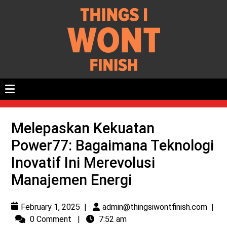
Melepaskan Kekuatan
Power77: Bagaimana Teknologi
Inovatif Ini Merevolusi
Manajemen Energi
February 1, 2025
|
admin@thingsiwontfinish.com
|
0 Comment
|
7:52 am