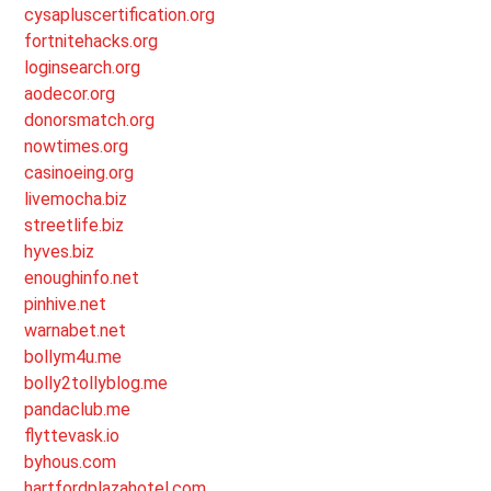
cysapluscertification.org
fortnitehacks.org
loginsearch.org
aodecor.org
donorsmatch.org
nowtimes.org
casinoeing.org
livemocha.biz
streetlife.biz
hyves.biz
enoughinfo.net
pinhive.net
warnabet.net
bollym4u.me
bolly2tollyblog.me
pandaclub.me
flyttevask.io
byhous.com
hartfordplazahotel.com