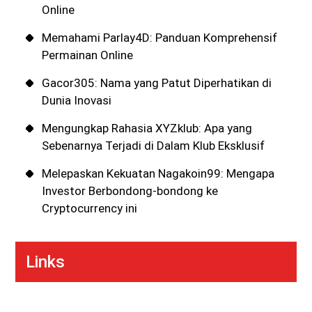
Online
Memahami Parlay4D: Panduan Komprehensif
Permainan Online
Gacor305: Nama yang Patut Diperhatikan di
Dunia Inovasi
Mengungkap Rahasia XYZklub: Apa yang
Sebenarnya Terjadi di Dalam Klub Eksklusif
Melepaskan Kekuatan Nagakoin99: Mengapa
Investor Berbondong-bondong ke
Cryptocurrency ini
Links