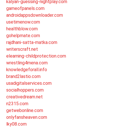
kalyan-guessing-nightplay.com
gameofpanels.com
androidappsdownloader.com
usetimenow.com
healthblow.com
gohelpmate.com
rajdhani-satta-matka.com
writerscraft.net
elearning-childprotection.com
wrestling4mena.com
knowledgeforall.info
brand2lastio.com
usadigitalservices.com
socialhoppers.com
creativedream.net
n2315.com
getwebonline.com
onlyfansheaven.com
lky08.com