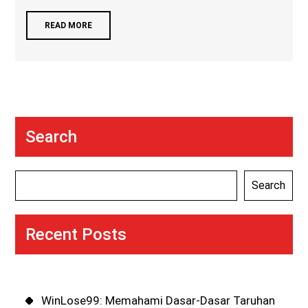
READ MORE
Search
Search
Recent Posts
WinLose99: Memahami Dasar-Dasar Taruhan