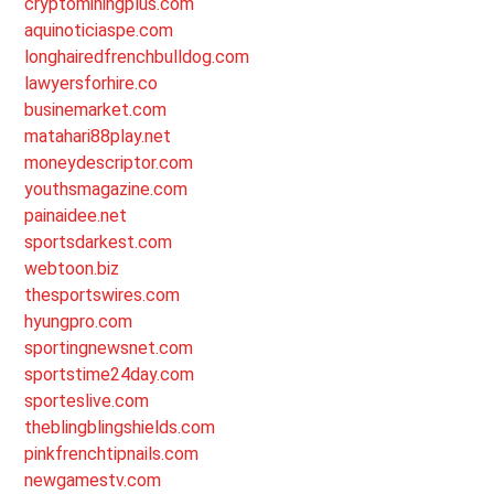
cryptominingplus.com
aquinoticiaspe.com
longhairedfrenchbulldog.com
lawyersforhire.co
businemarket.com
matahari88play.net
moneydescriptor.com
youthsmagazine.com
painaidee.net
sportsdarkest.com
webtoon.biz
thesportswires.com
hyungpro.com
sportingnewsnet.com
sportstime24day.com
sporteslive.com
theblingblingshields.com
pinkfrenchtipnails.com
newgamestv.com