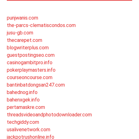
punjwanis.com
the-parcs-clematiscondos.com
jusu-gb.com
thecarepet.com
blogwriterplus.com
guestpostingseo.com
casinogambitpro.info
pokerplaymasters.info
courseoncourse.com
bantinbatdongsan247.com
bahednog.info
bahenxgek.info
pertamaskre.com
threadsvideoandphotodownloader.com
techgiddy.com
usalivenetwork.com
jackpotrushonline.info