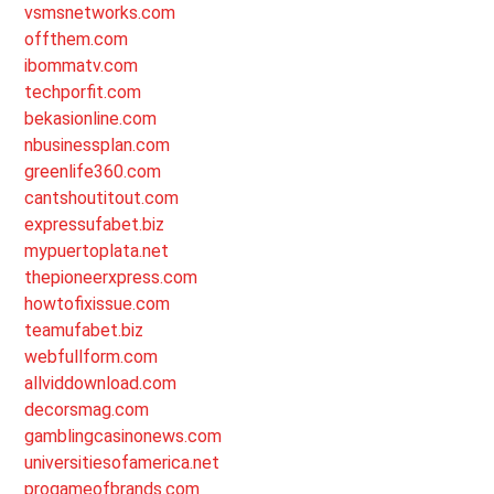
vsmsnetworks.com
offthem.com
ibommatv.com
techporfit.com
bekasionline.com
nbusinessplan.com
greenlife360.com
cantshoutitout.com
expressufabet.biz
mypuertoplata.net
thepioneerxpress.com
howtofixissue.com
teamufabet.biz
webfullform.com
allviddownload.com
decorsmag.com
gamblingcasinonews.com
universitiesofamerica.net
progameofbrands.com