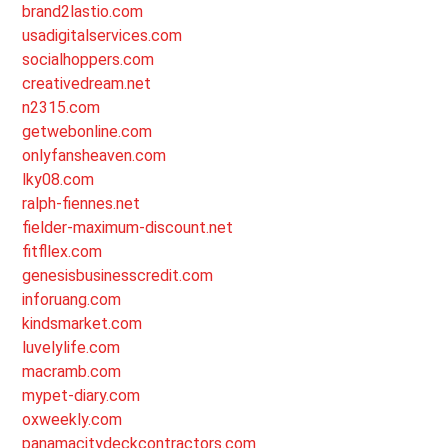
brand2lastio.com
usadigitalservices.com
socialhoppers.com
creativedream.net
n2315.com
getwebonline.com
onlyfansheaven.com
lky08.com
ralph-fiennes.net
fielder-maximum-discount.net
fitfllex.com
genesisbusinesscredit.com
inforuang.com
kindsmarket.com
luvelylife.com
macramb.com
mypet-diary.com
oxweekly.com
panamacitydeckcontractors.com