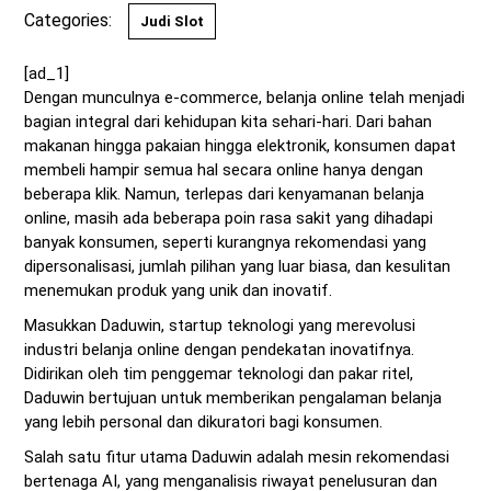
Categories:
Judi Slot
[ad_1]
Dengan munculnya e-commerce, belanja online telah menjadi
bagian integral dari kehidupan kita sehari-hari. Dari bahan
makanan hingga pakaian hingga elektronik, konsumen dapat
membeli hampir semua hal secara online hanya dengan
beberapa klik. Namun, terlepas dari kenyamanan belanja
online, masih ada beberapa poin rasa sakit yang dihadapi
banyak konsumen, seperti kurangnya rekomendasi yang
dipersonalisasi, jumlah pilihan yang luar biasa, dan kesulitan
menemukan produk yang unik dan inovatif.
Masukkan Daduwin, startup teknologi yang merevolusi
industri belanja online dengan pendekatan inovatifnya.
Didirikan oleh tim penggemar teknologi dan pakar ritel,
Daduwin bertujuan untuk memberikan pengalaman belanja
yang lebih personal dan dikuratori bagi konsumen.
Salah satu fitur utama Daduwin adalah mesin rekomendasi
bertenaga AI, yang menganalisis riwayat penelusuran dan