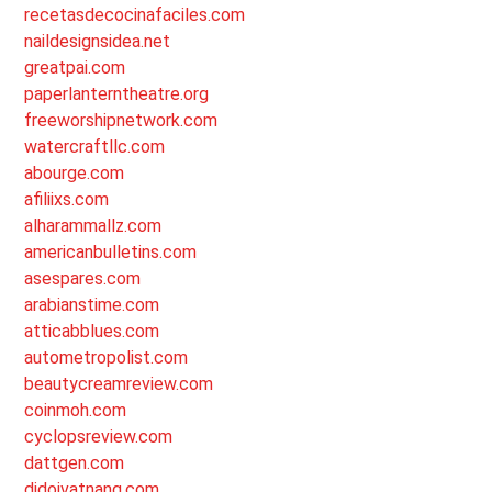
recetasdecocinafaciles.com
naildesignsidea.net
greatpai.com
paperlanterntheatre.org
freeworshipnetwork.com
watercraftllc.com
abourge.com
afiliixs.com
alharammallz.com
americanbulletins.com
asespares.com
arabianstime.com
atticabblues.com
autometropolist.com
beautycreamreview.com
coinmoh.com
cyclopsreview.com
dattgen.com
didoivatnang.com