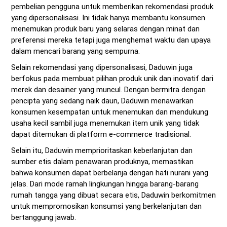
pembelian pengguna untuk memberikan rekomendasi produk
yang dipersonalisasi. Ini tidak hanya membantu konsumen
menemukan produk baru yang selaras dengan minat dan
preferensi mereka tetapi juga menghemat waktu dan upaya
dalam mencari barang yang sempurna.
Selain rekomendasi yang dipersonalisasi, Daduwin juga
berfokus pada membuat pilihan produk unik dan inovatif dari
merek dan desainer yang muncul. Dengan bermitra dengan
pencipta yang sedang naik daun, Daduwin menawarkan
konsumen kesempatan untuk menemukan dan mendukung
usaha kecil sambil juga menemukan item unik yang tidak
dapat ditemukan di platform e-commerce tradisional.
Selain itu, Daduwin memprioritaskan keberlanjutan dan
sumber etis dalam penawaran produknya, memastikan
bahwa konsumen dapat berbelanja dengan hati nurani yang
jelas. Dari mode ramah lingkungan hingga barang-barang
rumah tangga yang dibuat secara etis, Daduwin berkomitmen
untuk mempromosikan konsumsi yang berkelanjutan dan
bertanggung jawab.