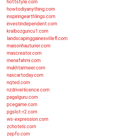
hottstyle.com
howtodiyanything.com
inspiringearthlings.com
investindependent.com
kralbozguncu1.com
landscapinggainesvillefl.com
maisonhauturier.com
mascreator.com
menafahmi.com
mukhtarmeer.com
nascartoday.com
nqted.com
nzdriverlicence.com
pagalguru.com
pcegame.com
pgslot-r2.com
ws-expression.com
zchotels.com
zepfo.com