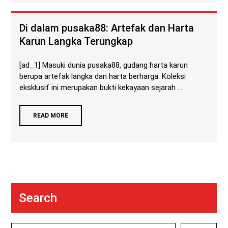
Di dalam pusaka88: Artefak dan Harta
Karun Langka Terungkap
[ad_1] Masuki dunia pusaka88, gudang harta karun
berupa artefak langka dan harta berharga. Koleksi
eksklusif ini merupakan bukti kekayaan sejarah ...
READ MORE
Search