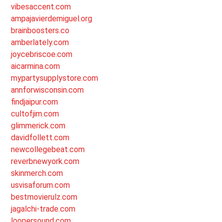
vibesaccent.com
ampajavierdemiguel.org
brainboosters.co
amberlately.com
joycebriscoe.com
aicarmina.com
mypartysupplystore.com
annforwisconsin.com
findjaipur.com
cultofjim.com
glimmerick.com
davidfollett.com
newcollegebeat.com
reverbnewyork.com
skinmerch.com
usvisaforum.com
bestmovierulz.com
jagalchi-trade.com
loopersound.com