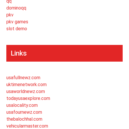
qq
dominoqq
pkv
pkv games
slot demo
Links
usafullnewz.com
uktimenetwork.com
usaworldnewz.com
todayusaexplore.com
usalocality.com
usafournewz.com
thebalochhal.com
vehicularmaster.com