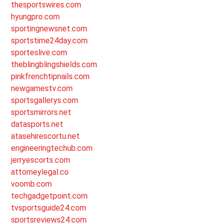
thesportswires.com
hyungpro.com
sportingnewsnet.com
sportstime24day.com
sporteslive.com
theblingblingshields.com
pinkfrenchtipnails.com
newgamestv.com
sportsgallerys.com
sportsmirrors.net
datasports.net
atasehirescortu.net
engineeringtechub.com
jerryescorts.com
attorneylegal.co
voomb.com
techgadgetpoint.com
tvsportsguide24.com
sportsreviews24.com