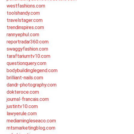
westfashions.com
toolshandy.com
travelstager.com
trendinspires.com
rannyephul.com
reportradar360.com
swaggyfashion.com
taraftariumtv10.com
questionquery.com
bodybuildinglegend.com
brilliant-nails.com
dandr-photography.com
dokteroce.com
journal-francais.com
justintv10.com
lawyerule.com
mediamingleseaco.com
mtsmarketingblog.com