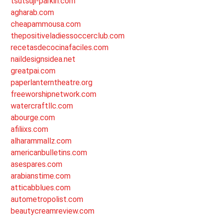
tsutsuji-parkin.com
agharab.com
cheapammousa.com
thepositiveladiessoccerclub.com
recetasdecocinafaciles.com
naildesignsidea.net
greatpai.com
paperlanterntheatre.org
freeworshipnetwork.com
watercraftllc.com
abourge.com
afiliixs.com
alharammallz.com
americanbulletins.com
asespares.com
arabianstime.com
atticabblues.com
autometropolist.com
beautycreamreview.com