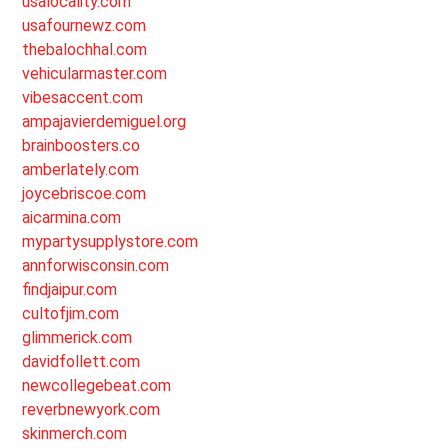
usalocality.com
usafournewz.com
thebalochhal.com
vehicularmaster.com
vibesaccent.com
ampajavierdemiguel.org
brainboosters.co
amberlately.com
joycebriscoe.com
aicarmina.com
mypartysupplystore.com
annforwisconsin.com
findjaipur.com
cultofjim.com
glimmerick.com
davidfollett.com
newcollegebeat.com
reverbnewyork.com
skinmerch.com