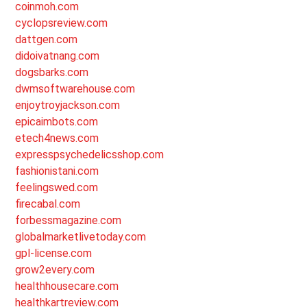
coinmoh.com
cyclopsreview.com
dattgen.com
didoivatnang.com
dogsbarks.com
dwmsoftwarehouse.com
enjoytroyjackson.com
epicaimbots.com
etech4news.com
expresspsychedelicsshop.com
fashionistani.com
feelingswed.com
firecabal.com
forbessmagazine.com
globalmarketlivetoday.com
gpl-license.com
grow2every.com
healthhousecare.com
healthkartreview.com