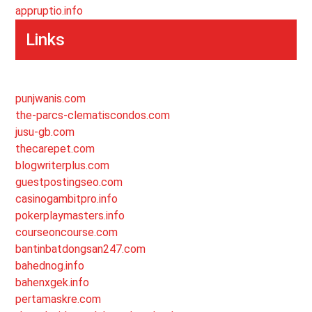
appruptio.info
Links
punjwanis.com
the-parcs-clematiscondos.com
jusu-gb.com
thecarepet.com
blogwriterplus.com
guestpostingseo.com
casinogambitpro.info
pokerplaymasters.info
courseoncourse.com
bantinbatdongsan247.com
bahednog.info
bahenxgek.info
pertamaskre.com