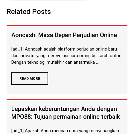
Related Posts
Aoncash: Masa Depan Perjudian Online
[ad_1] Aoncash adalah platform perjudian online baru
dan inovatif yang merevolusi cara orang bertaruh online.
Dengan teknologi mutakhir dan antarmuka ...
READ MORE
Lepaskan keberuntungan Anda dengan
MPO88: Tujuan permainan online terbaik
[ad_1] Apakah Anda mencari cara yang menyenangkan