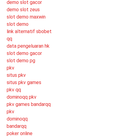
demo slot gacor
demo slot zeus
slot demo maxwin
slot demo
link alternatif sbobet
qq
data pengeluaran hk
slot demo gacor
slot demo pg
pkv
situs pkv
situs pkv games
pkv qq
dominoqq pkv
pkv games bandarqq
pkv
dominoqq
bandarqq
poker online