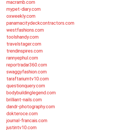
macramb.com
mypet-diary.com
oxweekly.com
panamacitydeckcontractors.com
westfashions.com
toolshandy.com
travelstager.com
trendinspires.com
rannyephul.com
reportradar360.com
swaggyfashion.com
taraftariumtv10.com
questionquery.com
bodybuildinglegend.com
brilliant-nails.com
dandr-photography.com
dokteroce.com
journal-francais.com
justintv10.com