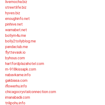
livemocha.biz
streetlife.biz
hyves.biz
enoughinfo.net
pinhive.net
warnabet.net
bollym4u.me
bolly2tollyblog.me
pandaclub.me
flyttevask.io
byhous.com
hartfordplazahotel.com
m-918kissapk.com
nabavkame.info
gakbiasa.com
iflowerhu.info
chicagocrystalconnection.com
imanabadii.com
trilipohu.info