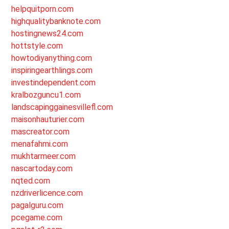
helpquitporn.com
highqualitybanknote.com
hostingnews24.com
hottstyle.com
howtodiyanything.com
inspiringearthlings.com
investindependent.com
kralbozguncu1.com
landscapinggainesvillefl.com
maisonhauturier.com
mascreator.com
menafahmi.com
mukhtarmeer.com
nascartoday.com
nqted.com
nzdriverlicence.com
pagalguru.com
pcegame.com