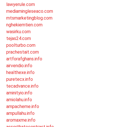
lawyerule.com
mediamingleseaco.com
mtsmarketingblog.com
nghekiemtien.com
wasirku.com
tejas24.com
poolturbo.com
prachestait.com
artforafghans.info
airvendio.info
healthexe.info
puretecx.info
tecadvance.info
aminityio.info
amiolahu.info
ampacheme.info
ampullahu.info
aromaxme.info
asserthatecontrast.info