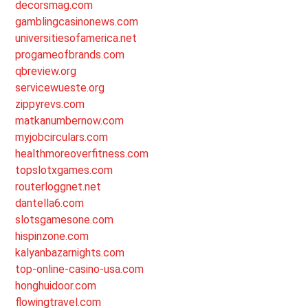
decorsmag.com
gamblingcasinonews.com
universitiesofamerica.net
progameofbrands.com
qbreview.org
servicewueste.org
zippyrevs.com
matkanumbernow.com
myjobcirculars.com
healthmoreoverfitness.com
topslotxgames.com
routerloggnet.net
dantella6.com
slotsgamesone.com
hispinzone.com
kalyanbazarnights.com
top-online-casino-usa.com
honghuidoor.com
flowingtravel.com