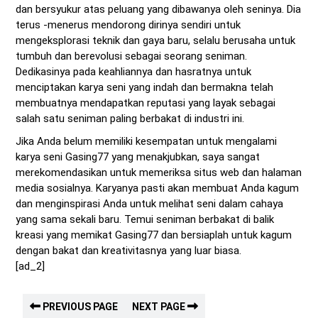
dan bersyukur atas peluang yang dibawanya oleh seninya. Dia
terus -menerus mendorong dirinya sendiri untuk
mengeksplorasi teknik dan gaya baru, selalu berusaha untuk
tumbuh dan berevolusi sebagai seorang seniman.
Dedikasinya pada keahliannya dan hasratnya untuk
menciptakan karya seni yang indah dan bermakna telah
membuatnya mendapatkan reputasi yang layak sebagai
salah satu seniman paling berbakat di industri ini.
Jika Anda belum memiliki kesempatan untuk mengalami
karya seni Gasing77 yang menakjubkan, saya sangat
merekomendasikan untuk memeriksa situs web dan halaman
media sosialnya. Karyanya pasti akan membuat Anda kagum
dan menginspirasi Anda untuk melihat seni dalam cahaya
yang sama sekali baru. Temui seniman berbakat di balik
kreasi yang memikat Gasing77 dan bersiaplah untuk kagum
dengan bakat dan kreativitasnya yang luar biasa.
[ad_2]
PREVIOUS PAGE
NEXT PAGE