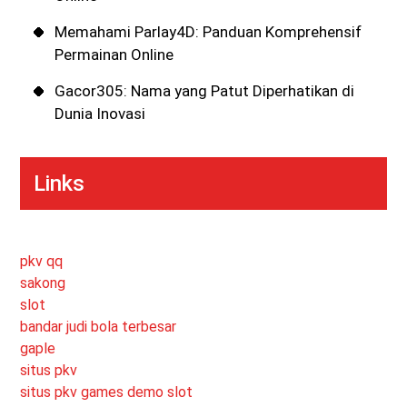
Memahami Parlay4D: Panduan Komprehensif
Permainan Online
Gacor305: Nama yang Patut Diperhatikan di
Dunia Inovasi
Links
pkv qq
sakong
slot
bandar judi bola terbesar
gaple
situs pkv
situs pkv games
demo slot