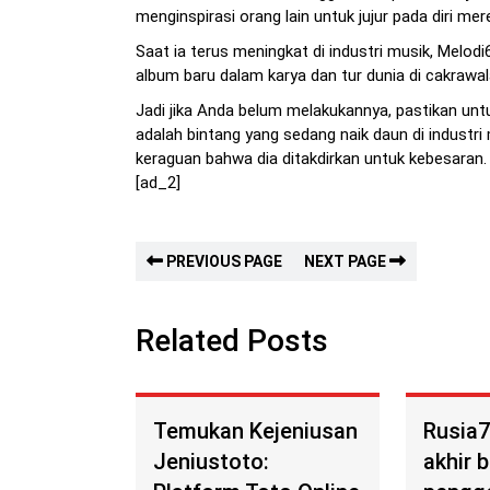
menginspirasi orang lain untuk jujur ​​pada diri mer
Saat ia terus meningkat di industri musik, Melo
album baru dalam karya dan tur dunia di cakrawala,
Jadi jika Anda belum melakukannya, pastikan unt
adalah bintang yang sedang naik daun di industri
keraguan bahwa dia ditakdirkan untuk kebesaran.
[ad_2]
PREVIOUS PAGE
NEXT PAGE
Related Posts
Temukan Kejeniusan
Rusia7
Jeniustoto:
akhir 