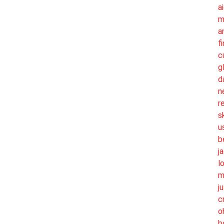
a
m
a
f
c
g
d
n
r
s
u
b
j
l
m
j
c
o
b