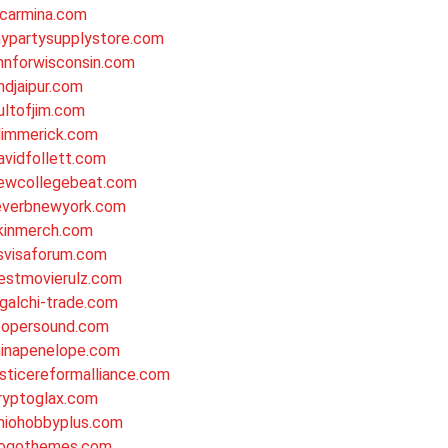
icarmina.com
ypartysupplystore.com
nnforwisconsin.com
indjaipur.com
ultofjim.com
limmerick.com
avidfollett.com
ewcollegebeat.com
everbnewyork.com
kinmerch.com
svisaforum.com
estmovierulz.com
agalchi-trade.com
oopersound.com
inapenelope.com
usticereformalliance.com
ryptoglax.com
hiohobbyplus.com
ogothemes.com