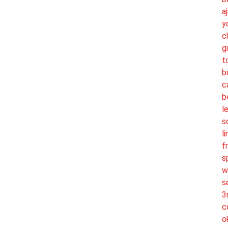
a
y
c
g
t
b
c
b
l
s
l
f
s
w
s
3
c
o