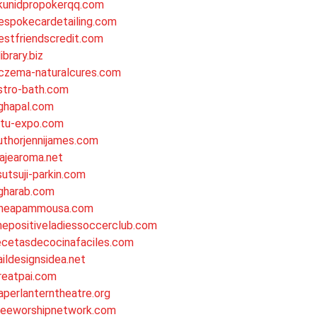
kunidpropokerqq.com
espokecardetailing.com
estfriendscredit.com
library.biz
czema-naturalcures.com
stro-bath.com
ghapal.com
ltu-expo.com
uthorjennijames.com
iajearoma.net
sutsuji-parkin.com
gharab.com
heapammousa.com
hepositiveladiessoccerclub.com
ecetasdecocinafaciles.com
aildesignsidea.net
reatpai.com
aperlanterntheatre.org
reeworshipnetwork.com