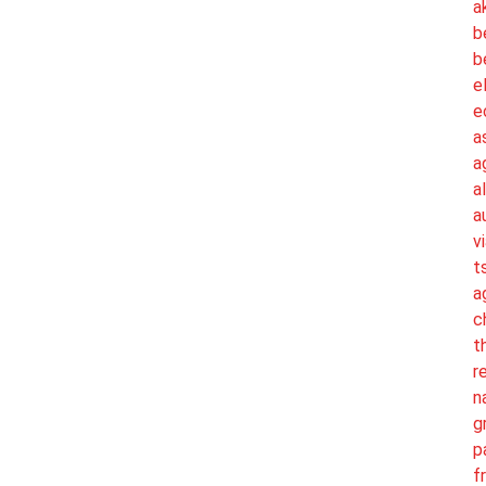
a
b
b
e
e
a
a
a
a
v
t
a
c
t
r
n
g
p
f