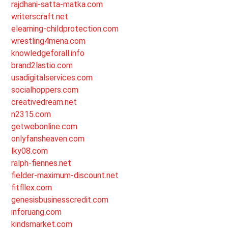
rajdhani-satta-matka.com
writerscraft.net
elearning-childprotection.com
wrestling4mena.com
knowledgeforall.info
brand2lastio.com
usadigitalservices.com
socialhoppers.com
creativedream.net
n2315.com
getwebonline.com
onlyfansheaven.com
lky08.com
ralph-fiennes.net
fielder-maximum-discount.net
fitfllex.com
genesisbusinesscredit.com
inforuang.com
kindsmarket.com