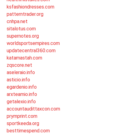
ksfashiondresses.com
patterntrader.org
cnhpa.net
sitalotus.com
supernotes.org
worldsportsempires.com
updatecentral360.com
katamastah.com
zqscore.net
aseleraio.info
asticio.info
egardenio.info
arxteamio.info
getalexio.info
accountaudittaxcon.com
prymprint.com
sportkeeda.org
besttimespend.com