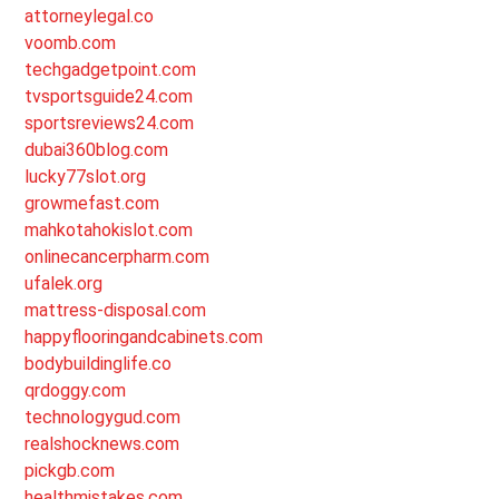
attorneylegal.co
voomb.com
techgadgetpoint.com
tvsportsguide24.com
sportsreviews24.com
dubai360blog.com
lucky77slot.org
growmefast.com
mahkotahokislot.com
onlinecancerpharm.com
ufalek.org
mattress-disposal.com
happyflooringandcabinets.com
bodybuildinglife.co
qrdoggy.com
technologygud.com
realshocknews.com
pickgb.com
healthmistakes.com