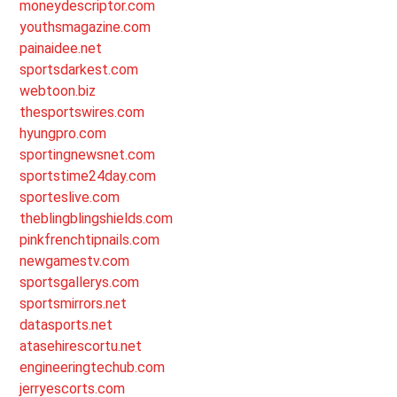
moneydescriptor.com
youthsmagazine.com
painaidee.net
sportsdarkest.com
webtoon.biz
thesportswires.com
hyungpro.com
sportingnewsnet.com
sportstime24day.com
sporteslive.com
theblingblingshields.com
pinkfrenchtipnails.com
newgamestv.com
sportsgallerys.com
sportsmirrors.net
datasports.net
atasehirescortu.net
engineeringtechub.com
jerryescorts.com