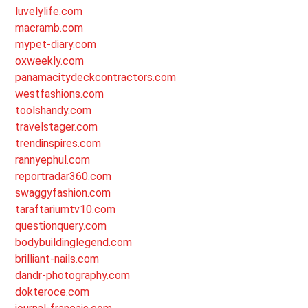
luvelylife.com
macramb.com
mypet-diary.com
oxweekly.com
panamacitydeckcontractors.com
westfashions.com
toolshandy.com
travelstager.com
trendinspires.com
rannyephul.com
reportradar360.com
swaggyfashion.com
taraftariumtv10.com
questionquery.com
bodybuildinglegend.com
brilliant-nails.com
dandr-photography.com
dokteroce.com