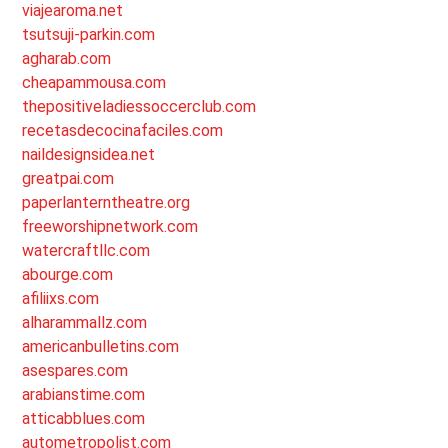
viajearoma.net
tsutsuji-parkin.com
agharab.com
cheapammousa.com
thepositiveladiessoccerclub.com
recetasdecocinafaciles.com
naildesignsidea.net
greatpai.com
paperlanterntheatre.org
freeworshipnetwork.com
watercraftllc.com
abourge.com
afiliixs.com
alharammallz.com
americanbulletins.com
asespares.com
arabianstime.com
atticabblues.com
autometropolist.com