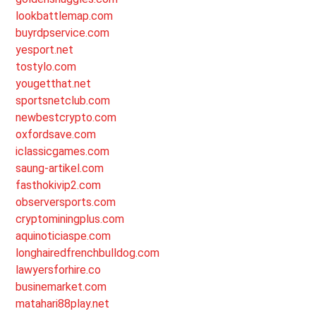
lookbattlemap.com
buyrdpservice.com
yesport.net
tostylo.com
yougetthat.net
sportsnetclub.com
newbestcrypto.com
oxfordsave.com
iclassicgames.com
saung-artikel.com
fasthokivip2.com
observersports.com
cryptominingplus.com
aquinoticiaspe.com
longhairedfrenchbulldog.com
lawyersforhire.co
businemarket.com
matahari88play.net