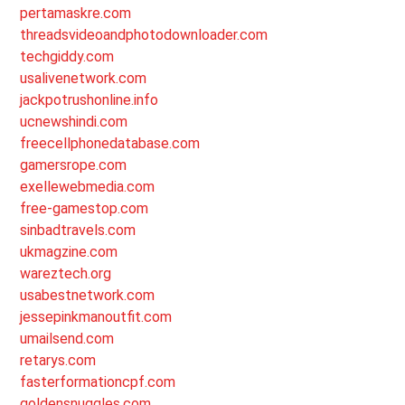
pertamaskre.com
threadsvideoandphotodownloader.com
techgiddy.com
usalivenetwork.com
jackpotrushonline.info
ucnewshindi.com
freecellphonedatabase.com
gamersrope.com
exellewebmedia.com
free-gamestop.com
sinbadtravels.com
ukmagzine.com
wareztech.org
usabestnetwork.com
jessepinkmanoutfit.com
umailsend.com
retarys.com
fasterformationcpf.com
goldensnuggles.com