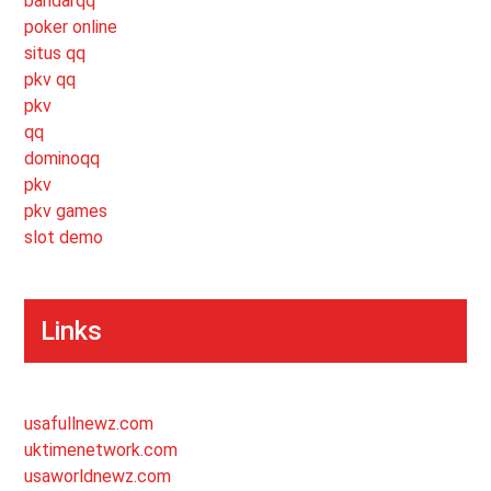
bandarqq
poker online
situs qq
pkv qq
pkv
qq
dominoqq
pkv
pkv games
slot demo
Links
usafullnewz.com
uktimenetwork.com
usaworldnewz.com