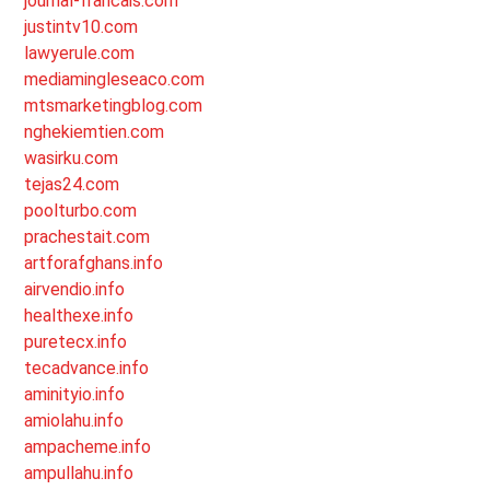
journal-francais.com
justintv10.com
lawyerule.com
mediamingleseaco.com
mtsmarketingblog.com
nghekiemtien.com
wasirku.com
tejas24.com
poolturbo.com
prachestait.com
artforafghans.info
airvendio.info
healthexe.info
puretecx.info
tecadvance.info
aminityio.info
amiolahu.info
ampacheme.info
ampullahu.info