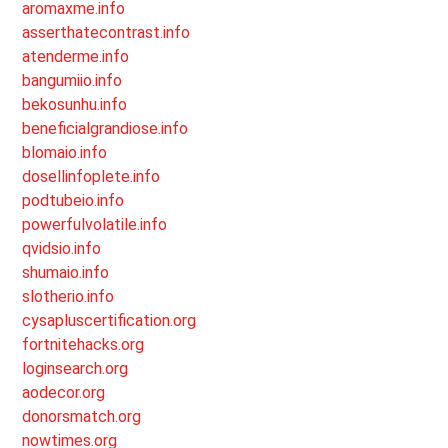
aromaxme.info
asserthatecontrast.info
atenderme.info
bangumiio.info
bekosunhu.info
beneficialgrandiose.info
blomaio.info
dosellinfoplete.info
podtubeio.info
powerfulvolatile.info
qvidsio.info
shumaio.info
slotherio.info
cysapluscertification.org
fortnitehacks.org
loginsearch.org
aodecor.org
donorsmatch.org
nowtimes.org