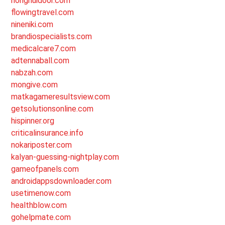
honghuidoor.com
flowingtravel.com
nineniki.com
brandiospecialists.com
medicalcare7.com
adtennaball.com
nabzah.com
mongive.com
matkagameresultsview.com
getsolutionsonline.com
hispinner.org
criticalinsurance.info
nokariposter.com
kalyan-guessing-nightplay.com
gameofpanels.com
androidappsdownloader.com
usetimenow.com
healthblow.com
gohelpmate.com