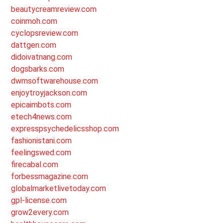
beautycreamreview.com
coinmoh.com
cyclopsreview.com
dattgen.com
didoivatnang.com
dogsbarks.com
dwmsoftwarehouse.com
enjoytroyjackson.com
epicaimbots.com
etech4news.com
expresspsychedelicsshop.com
fashionistani.com
feelingswed.com
firecabal.com
forbessmagazine.com
globalmarketlivetoday.com
gpl-license.com
grow2every.com