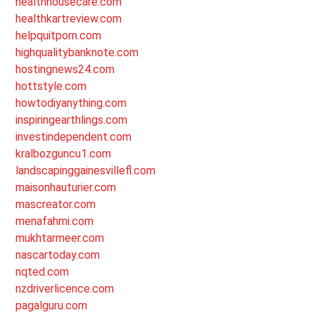
healthhousecare.com
healthkartreview.com
helpquitporn.com
highqualitybanknote.com
hostingnews24.com
hottstyle.com
howtodiyanything.com
inspiringearthlings.com
investindependent.com
kralbozguncu1.com
landscapinggainesvillefl.com
maisonhauturier.com
mascreator.com
menafahmi.com
mukhtarmeer.com
nascartoday.com
nqted.com
nzdriverlicence.com
pagalguru.com