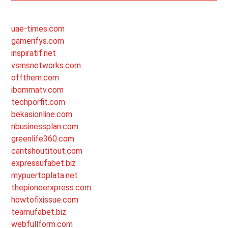
uae-times.com
gamerifys.com
inspiratif.net
vsmsnetworks.com
offthem.com
ibommatv.com
techporfit.com
bekasionline.com
nbusinessplan.com
greenlife360.com
cantshoutitout.com
expressufabet.biz
mypuertoplata.net
thepioneerxpress.com
howtofixissue.com
teamufabet.biz
webfullform.com