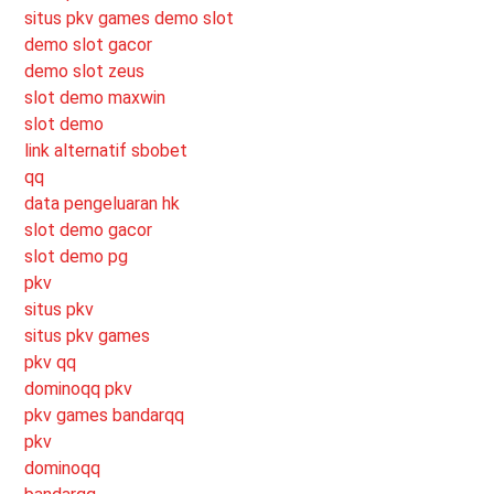
situs pkv games
demo slot
demo slot gacor
demo slot zeus
slot demo maxwin
slot demo
link alternatif sbobet
qq
data pengeluaran hk
slot demo gacor
slot demo pg
pkv
situs pkv
situs pkv games
pkv qq
dominoqq pkv
pkv games bandarqq
pkv
dominoqq