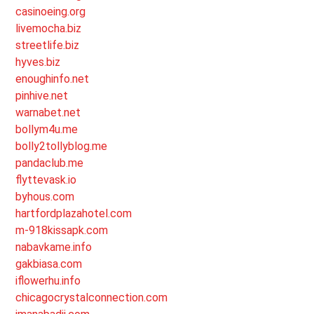
casinoeing.org
livemocha.biz
streetlife.biz
hyves.biz
enoughinfo.net
pinhive.net
warnabet.net
bollym4u.me
bolly2tollyblog.me
pandaclub.me
flyttevask.io
byhous.com
hartfordplazahotel.com
m-918kissapk.com
nabavkame.info
gakbiasa.com
iflowerhu.info
chicagocrystalconnection.com