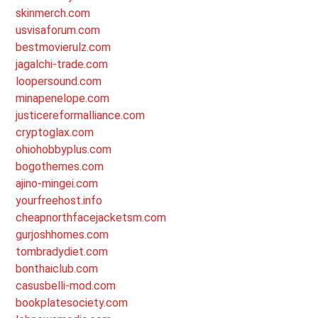
skinmerch.com
usvisaforum.com
bestmovierulz.com
jagalchi-trade.com
loopersound.com
minapenelope.com
justicereformalliance.com
cryptoglax.com
ohiohobbyplus.com
bogothemes.com
ajino-mingei.com
yourfreehost.info
cheapnorthfacejacketsm.com
gurjoshhomes.com
tombradydiet.com
bonthaiclub.com
casusbelli-mod.com
bookplatesociety.com