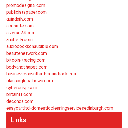
promodesignai.com
publicistspaper.com
quindaily.com
abosulte.com
aiverse24.com
anubella.com
audiobooksonaudible.com
beautenetwork.com
bitcoin-tracing.com
bodyandshapes.com
businessconsultantsroundrock.com
classicglobalnews.com
cybercusp.com
britaintt.com
deconds.com
easycartltd-domesticcleaningservicesedinburgh.com
Links