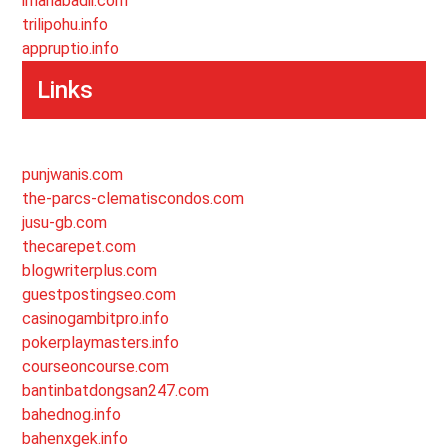
imanabadii.com
trilipohu.info
appruptio.info
Links
punjwanis.com
the-parcs-clematiscondos.com
jusu-gb.com
thecarepet.com
blogwriterplus.com
guestpostingseo.com
casinogambitpro.info
pokerplaymasters.info
courseoncourse.com
bantinbatdongsan247.com
bahednog.info
bahenxgek.info