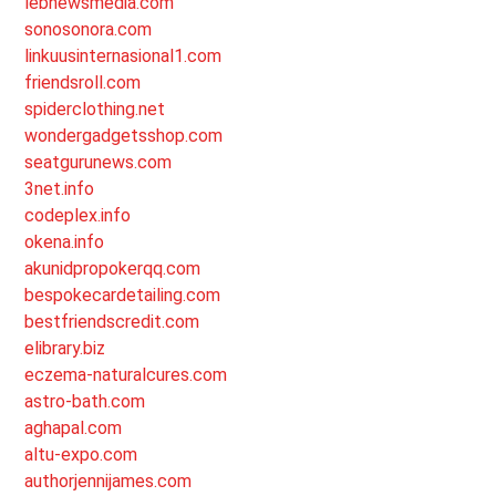
lebnewsmedia.com
sonosonora.com
linkuusinternasional1.com
friendsroll.com
spiderclothing.net
wondergadgetsshop.com
seatgurunews.com
3net.info
codeplex.info
okena.info
akunidpropokerqq.com
bespokecardetailing.com
bestfriendscredit.com
elibrary.biz
eczema-naturalcures.com
astro-bath.com
aghapal.com
altu-expo.com
authorjennijames.com