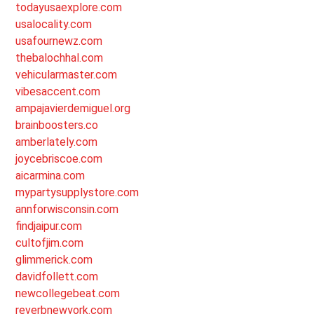
todayusaexplore.com
usalocality.com
usafournewz.com
thebalochhal.com
vehicularmaster.com
vibesaccent.com
ampajavierdemiguel.org
brainboosters.co
amberlately.com
joycebriscoe.com
aicarmina.com
mypartysupplystore.com
annforwisconsin.com
findjaipur.com
cultofjim.com
glimmerick.com
davidfollett.com
newcollegebeat.com
reverbnewyork.com