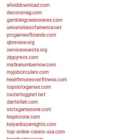
allviddownload.com
decorsmag.com
gamblingcasinonews.com
universitiesofamerica.net
progameofbrands.com
qbreview.org
servicewueste.org
zippyrevs.com
matkanumbernow.com
myjobcirculars.com
healthmoreoverfitness.com
topslotxgames.com
routerloggnet.net
dantella6.com
slotsgamesone.com
hispinzone.com
kalyanbazarnights.com
top-online-casino-usa.com