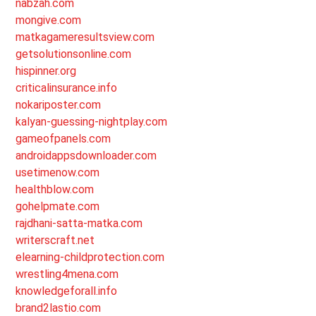
nabzah.com
mongive.com
matkagameresultsview.com
getsolutionsonline.com
hispinner.org
criticalinsurance.info
nokariposter.com
kalyan-guessing-nightplay.com
gameofpanels.com
androidappsdownloader.com
usetimenow.com
healthblow.com
gohelpmate.com
rajdhani-satta-matka.com
writerscraft.net
elearning-childprotection.com
wrestling4mena.com
knowledgeforall.info
brand2lastio.com