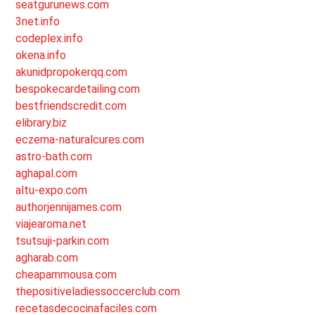
seatgurunews.com
3net.info
codeplex.info
okena.info
akunidpropokerqq.com
bespokecardetailing.com
bestfriendscredit.com
elibrary.biz
eczema-naturalcures.com
astro-bath.com
aghapal.com
altu-expo.com
authorjennijames.com
viajearoma.net
tsutsuji-parkin.com
agharab.com
cheapammousa.com
thepositiveladiessoccerclub.com
recetasdecocinafaciles.com