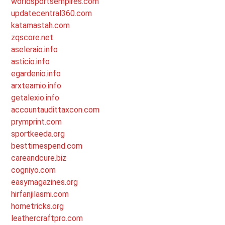
worldsportsempires.com
updatecentral360.com
katamastah.com
zqscore.net
aseleraio.info
asticio.info
egardenio.info
arxteamio.info
getalexio.info
accountaudittaxcon.com
prymprint.com
sportkeeda.org
besttimespend.com
careandcure.biz
cogniyo.com
easymagazines.org
hirfanjilasmi.com
hometricks.org
leathercraftpro.com