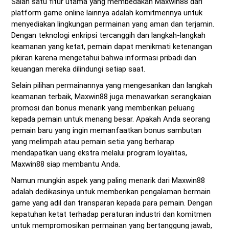
Salah satu fitur utama yang membedakan Maxwin88 dari
platform game online lainnya adalah komitmennya untuk
menyediakan lingkungan permainan yang aman dan terjamin.
Dengan teknologi enkripsi tercanggih dan langkah-langkah
keamanan yang ketat, pemain dapat menikmati ketenangan
pikiran karena mengetahui bahwa informasi pribadi dan
keuangan mereka dilindungi setiap saat.
Selain pilihan permainannya yang mengesankan dan langkah
keamanan terbaik, Maxwin88 juga menawarkan serangkaian
promosi dan bonus menarik yang memberikan peluang
kepada pemain untuk menang besar. Apakah Anda seorang
pemain baru yang ingin memanfaatkan bonus sambutan
yang melimpah atau pemain setia yang berharap
mendapatkan uang ekstra melalui program loyalitas,
Maxwin88 siap membantu Anda.
Namun mungkin aspek yang paling menarik dari Maxwin88
adalah dedikasinya untuk memberikan pengalaman bermain
game yang adil dan transparan kepada para pemain. Dengan
kepatuhan ketat terhadap peraturan industri dan komitmen
untuk mempromosikan permainan yang bertanggung jawab,