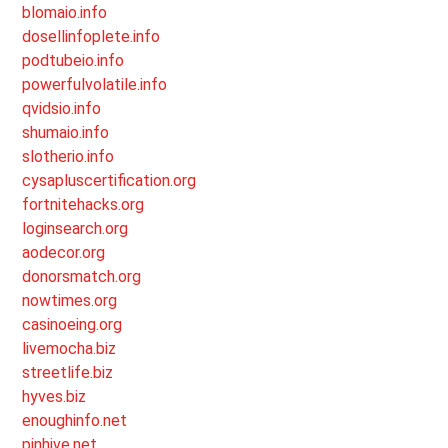
blomaio.info
dosellinfoplete.info
podtubeio.info
powerfulvolatile.info
qvidsio.info
shumaio.info
slotherio.info
cysapluscertification.org
fortnitehacks.org
loginsearch.org
aodecor.org
donorsmatch.org
nowtimes.org
casinoeing.org
livemocha.biz
streetlife.biz
hyves.biz
enoughinfo.net
pinhive.net