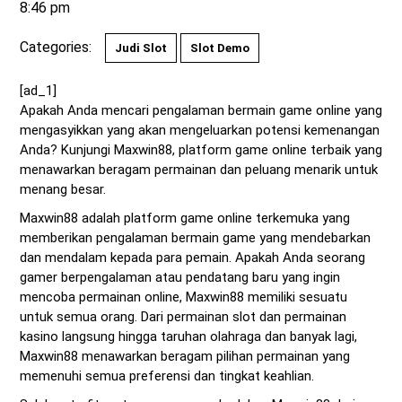
8:46 pm
Categories:
Judi Slot
Slot Demo
[ad_1]
Apakah Anda mencari pengalaman bermain game online yang
mengasyikkan yang akan mengeluarkan potensi kemenangan
Anda? Kunjungi Maxwin88, platform game online terbaik yang
menawarkan beragam permainan dan peluang menarik untuk
menang besar.
Maxwin88 adalah platform game online terkemuka yang
memberikan pengalaman bermain game yang mendebarkan
dan mendalam kepada para pemain. Apakah Anda seorang
gamer berpengalaman atau pendatang baru yang ingin
mencoba permainan online, Maxwin88 memiliki sesuatu
untuk semua orang. Dari permainan slot dan permainan
kasino langsung hingga taruhan olahraga dan banyak lagi,
Maxwin88 menawarkan beragam pilihan permainan yang
memenuhi semua preferensi dan tingkat keahlian.