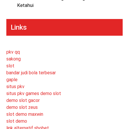
Ketahui
Links
pkv qq
sakong
slot
bandar judi bola terbesar
gaple
situs pkv
situs pkv games
demo slot
demo slot gacor
demo slot zeus
slot demo maxwin
slot demo
link alternatif sbobet