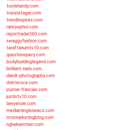
toolshandy.com
travelstager.com
trendinspires.com
rannyephul.com
reportradar360.com
swaggyfashion.com
taraftariumtv10.com
questionquery.com
bodybuildinglegend.com
brilliant-nails.com
dandr-photography.com
dokteroce.com
journal-francais.com
justintv10.com
lawyerule.com
mediamingleseaco.com
mtsmarketingblog.com
nghekiemtien.com