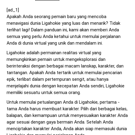
[ad_1]
Apakah Anda seorang pemain baru yang mencoba
menavigasi dunia Ligahokie yang luas dan menarik? Tidak
terlihat lagi! Dalam panduan ini, kami akan memberi Anda
semua yang perlu Anda ketahui untuk memulai perjalanan
Anda di dunia virtual yang unik dan mendalam ini.
Ligahokie adalah permainan realitas virtual yang
memungkinkan pemain untuk mengeksplorasi dan
berinteraksi dengan berbagai macam lanskap, karakter, dan
tantangan. Apakah Anda tertarik untuk memulai pencarian
epik, terlibat dalam pertempuran sengit, atau hanya
menjelajahi dunia dengan kecepatan Anda sendiri, Ligahokie
memiliki sesuatu untuk semua orang.
Untuk memulai petualangan Anda di Ligahokie, pertama -
tama Anda harus membuat karakter. Pilih dari berbagai kelas,
balapan, dan kemampuan untuk menyesuaikan karakter Anda
agar sesuai dengan gaya bermain Anda. Setelah Anda
menciptakan karakter Anda, Anda akan siap memasuki dunia