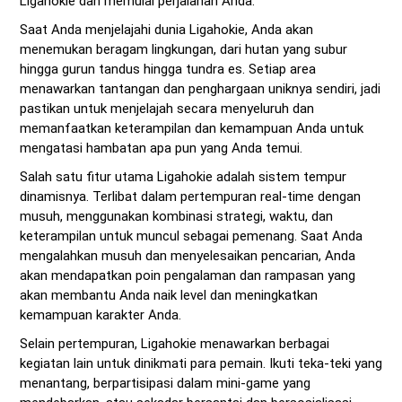
Ligahokie dan memulai perjalanan Anda.
Saat Anda menjelajahi dunia Ligahokie, Anda akan
menemukan beragam lingkungan, dari hutan yang subur
hingga gurun tandus hingga tundra es. Setiap area
menawarkan tantangan dan penghargaan uniknya sendiri, jadi
pastikan untuk menjelajah secara menyeluruh dan
memanfaatkan keterampilan dan kemampuan Anda untuk
mengatasi hambatan apa pun yang Anda temui.
Salah satu fitur utama Ligahokie adalah sistem tempur
dinamisnya. Terlibat dalam pertempuran real-time dengan
musuh, menggunakan kombinasi strategi, waktu, dan
keterampilan untuk muncul sebagai pemenang. Saat Anda
mengalahkan musuh dan menyelesaikan pencarian, Anda
akan mendapatkan poin pengalaman dan rampasan yang
akan membantu Anda naik level dan meningkatkan
kemampuan karakter Anda.
Selain pertempuran, Ligahokie menawarkan berbagai
kegiatan lain untuk dinikmati para pemain. Ikuti teka-teki yang
menantang, berpartisipasi dalam mini-game yang