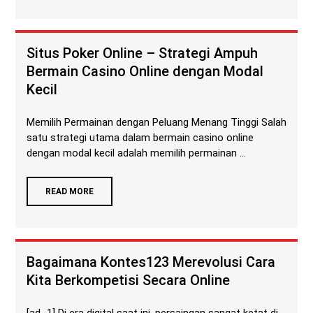
Situs Poker Online – Strategi Ampuh
Bermain Casino Online dengan Modal
Kecil
Memilih Permainan dengan Peluang Menang Tinggi Salah
satu strategi utama dalam bermain casino online
dengan modal kecil adalah memilih permainan ...
READ MORE
Bagaimana Kontes123 Merevolusi Cara
Kita Berkompetisi Secara Online