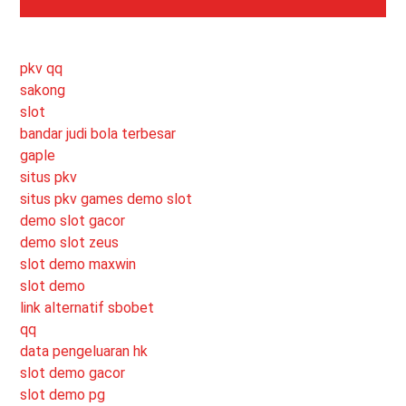
pkv qq
sakong
slot
bandar judi bola terbesar
gaple
situs pkv
situs pkv games
demo slot
demo slot gacor
demo slot zeus
slot demo maxwin
slot demo
link alternatif sbobet
qq
data pengeluaran hk
slot demo gacor
slot demo pg