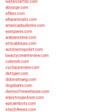
watercraftllc.com
abourge.com
afiliixs.com
alharammallz.com
americanbulletins.com
asespares.com
arabianstime.com
atticabblues.com
autometropolist.com
beautycreamreview.com
coinmoh.com
cyclopsreview.com
dattgen.com
didoivatnang.com
dogsbarks.com
dwmsoftwarehouse.com
enjoytroyjackson.com
epicaimbots.com
etech4news.com