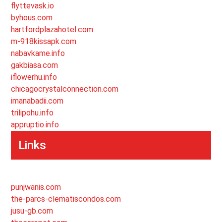
flyttevask.io
byhous.com
hartfordplazahotel.com
m-918kissapk.com
nabavkame.info
gakbiasa.com
iflowerhu.info
chicagocrystalconnection.com
imanabadii.com
trilipohu.info
appruptio.info
Links
punjwanis.com
the-parcs-clematiscondos.com
jusu-gb.com