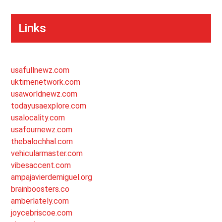
Links
usafullnewz.com
uktimenetwork.com
usaworldnewz.com
todayusaexplore.com
usalocality.com
usafournewz.com
thebalochhal.com
vehicularmaster.com
vibesaccent.com
ampajavierdemiguel.org
brainboosters.co
amberlately.com
joycebriscoe.com