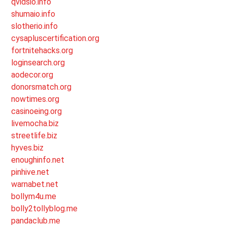
qvidsio.info
shumaio.info
slotherio.info
cysapluscertification.org
fortnitehacks.org
loginsearch.org
aodecor.org
donorsmatch.org
nowtimes.org
casinoeing.org
livemocha.biz
streetlife.biz
hyves.biz
enoughinfo.net
pinhive.net
warnabet.net
bollym4u.me
bolly2tollyblog.me
pandaclub.me