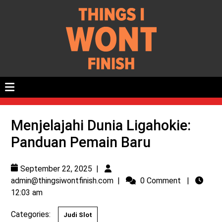
Menjelajahi Dunia Ligahokie:
Panduan Pemain Baru
September 22, 2025
|
admin@thingsiwontfinish.com
|
0 Comment
|
12:03 am
Categories:
Judi Slot