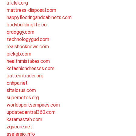
ufalek.org
mattress-disposal.com
happyflooringandcabinets.com
bodybuildinglife.co
qrdoggy.com
technologygud.com
realshocknews.com
pickgb.com
healthmistakes.com
ksfashiondresses.com
patterntrader.org
cnhpa.net
sitalotus.com
supernotes.org
worldsportsempires.com
updatecentral360.com
katamastah.com
zqscore.net
aseleraio.info