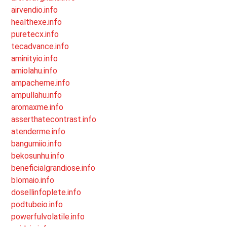
airvendio.info
healthexe.info
puretecx.info
tecadvance.info
aminityio.info
amiolahu.info
ampacheme.info
ampullahu.info
aromaxme.info
asserthatecontrast.info
atenderme.info
bangumiio.info
bekosunhu.info
beneficialgrandiose.info
blomaio.info
dosellinfoplete.info
podtubeio.info
powerfulvolatile.info