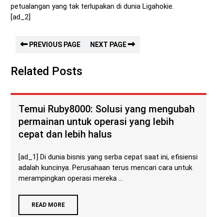
petualangan yang tak terlupakan di dunia Ligahokie.
[ad_2]
PREVIOUS PAGE
NEXT PAGE
Related Posts
Temui Ruby8000: Solusi yang mengubah
permainan untuk operasi yang lebih
cepat dan lebih halus
[ad_1] Di dunia bisnis yang serba cepat saat ini, efisiensi
adalah kuncinya. Perusahaan terus mencari cara untuk
merampingkan operasi mereka ...
READ MORE