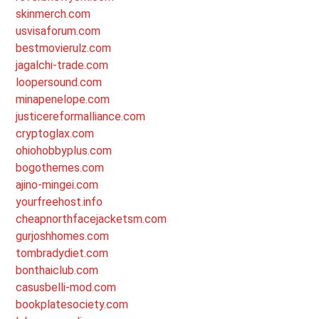
skinmerch.com
usvisaforum.com
bestmovierulz.com
jagalchi-trade.com
loopersound.com
minapenelope.com
justicereformalliance.com
cryptoglax.com
ohiohobbyplus.com
bogothemes.com
ajino-mingei.com
yourfreehost.info
cheapnorthfacejacketsm.com
gurjoshhomes.com
tombradydiet.com
bonthaiclub.com
casusbelli-mod.com
bookplatesociety.com