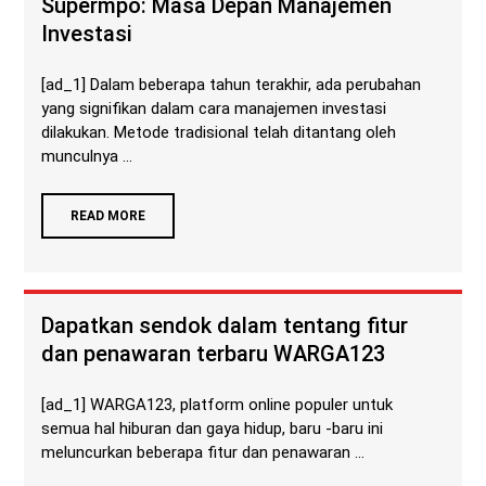
Supermpo: Masa Depan Manajemen
Investasi
[ad_1] Dalam beberapa tahun terakhir, ada perubahan
yang signifikan dalam cara manajemen investasi
dilakukan. Metode tradisional telah ditantang oleh
munculnya ...
READ MORE
Dapatkan sendok dalam tentang fitur
dan penawaran terbaru WARGA123
[ad_1] WARGA123, platform online populer untuk
semua hal hiburan dan gaya hidup, baru -baru ini
meluncurkan beberapa fitur dan penawaran ...