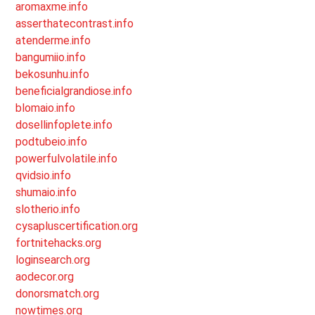
aromaxme.info
asserthatecontrast.info
atenderme.info
bangumiio.info
bekosunhu.info
beneficialgrandiose.info
blomaio.info
dosellinfoplete.info
podtubeio.info
powerfulvolatile.info
qvidsio.info
shumaio.info
slotherio.info
cysapluscertification.org
fortnitehacks.org
loginsearch.org
aodecor.org
donorsmatch.org
nowtimes.org