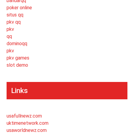
bandarqq
poker online
situs qq
pkv qq
pkv
qq
dominoqq
pkv
pkv games
slot demo
Links
usafullnewz.com
uktimenetwork.com
usaworldnewz.com