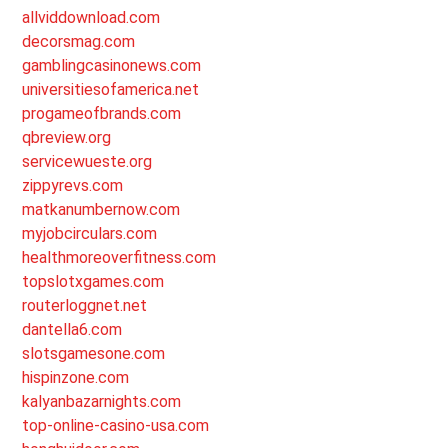
allviddownload.com
decorsmag.com
gamblingcasinonews.com
universitiesofamerica.net
progameofbrands.com
qbreview.org
servicewueste.org
zippyrevs.com
matkanumbernow.com
myjobcirculars.com
healthmoreoverfitness.com
topslotxgames.com
routerloggnet.net
dantella6.com
slotsgamesone.com
hispinzone.com
kalyanbazarnights.com
top-online-casino-usa.com