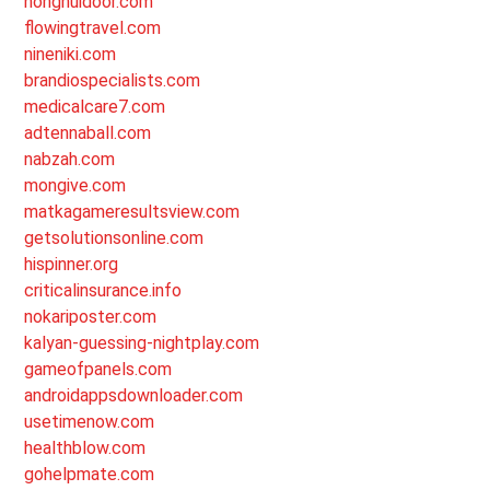
honghuidoor.com
flowingtravel.com
nineniki.com
brandiospecialists.com
medicalcare7.com
adtennaball.com
nabzah.com
mongive.com
matkagameresultsview.com
getsolutionsonline.com
hispinner.org
criticalinsurance.info
nokariposter.com
kalyan-guessing-nightplay.com
gameofpanels.com
androidappsdownloader.com
usetimenow.com
healthblow.com
gohelpmate.com