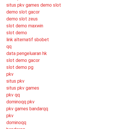
situs pkv games
demo slot
demo slot gacor
demo slot zeus
slot demo maxwin
slot demo
link alternatif sbobet
qq
data pengeluaran hk
slot demo gacor
slot demo pg
pkv
situs pkv
situs pkv games
pkv qq
dominoqq pkv
pkv games bandarqq
pkv
dominoqq