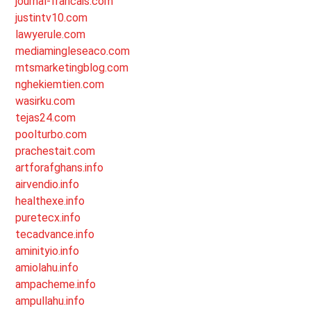
journal-francais.com
justintv10.com
lawyerule.com
mediamingleseaco.com
mtsmarketingblog.com
nghekiemtien.com
wasirku.com
tejas24.com
poolturbo.com
prachestait.com
artforafghans.info
airvendio.info
healthexe.info
puretecx.info
tecadvance.info
aminityio.info
amiolahu.info
ampacheme.info
ampullahu.info