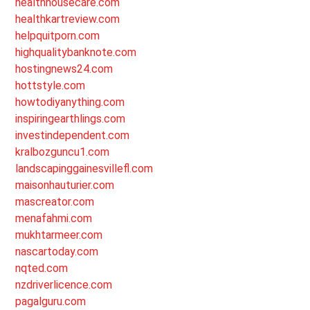
healthhousecare.com
healthkartreview.com
helpquitporn.com
highqualitybanknote.com
hostingnews24.com
hottstyle.com
howtodiyanything.com
inspiringearthlings.com
investindependent.com
kralbozguncu1.com
landscapinggainesvillefl.com
maisonhauturier.com
mascreator.com
menafahmi.com
mukhtarmeer.com
nascartoday.com
nqted.com
nzdriverlicence.com
pagalguru.com