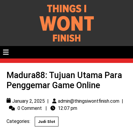
Madura88: Tujuan Utama Para
Penggemar Game Online
January 2, 2025
|
admin@thingsiwontfinish.com
|
0 Comment
|
12:07 pm
Categories:
Judi Slot