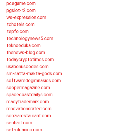
pcegame.com
pgslot-r2.com
ws-expression.com
zchotels.com
zepfo.com
technologynews5.com
teknoeduka.com
thenews-blog.com
todaycryptotimes.com
usabonuscodes.com
sm-satta-makta-gods.com
softwaredegimnasios.com
soopermagazine.com
spacecoastdailys.com
readytrademark.com
renovationsrated.com
scoziarestaurant.com
seohart.com
set-cleaning.com