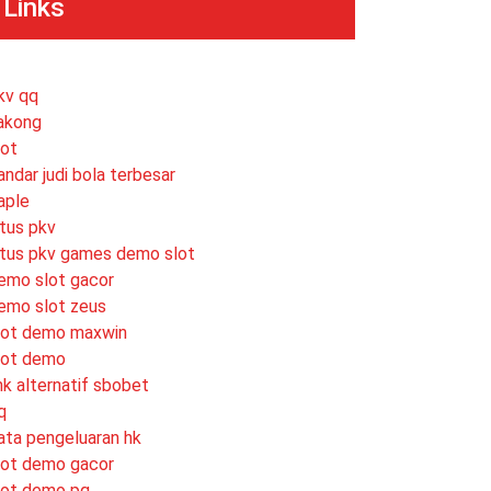
Links
kv qq
akong
lot
andar judi bola terbesar
aple
itus pkv
itus pkv games
demo slot
emo slot gacor
emo slot zeus
lot demo maxwin
lot demo
ink alternatif sbobet
q
ata pengeluaran hk
lot demo gacor
lot demo pg