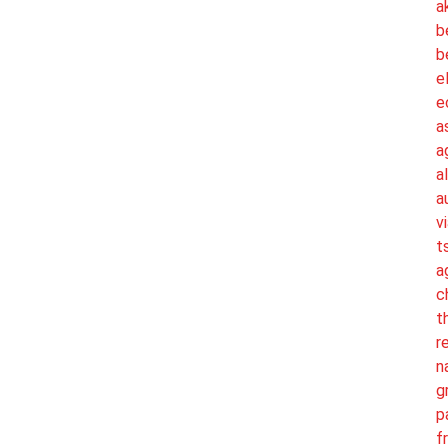
a
b
b
e
e
a
a
a
a
v
t
a
c
t
r
n
g
p
f