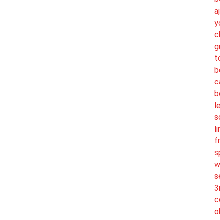
a
y
c
g
t
b
c
b
l
s
l
f
s
w
s
3
c
o