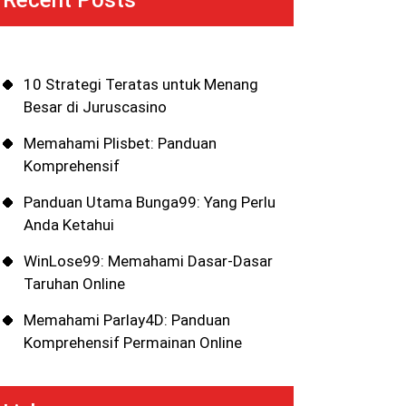
10 Strategi Teratas untuk Menang
Besar di Juruscasino
Memahami Plisbet: Panduan
Komprehensif
Panduan Utama Bunga99: Yang Perlu
Anda Ketahui
WinLose99: Memahami Dasar-Dasar
Taruhan Online
Memahami Parlay4D: Panduan
Komprehensif Permainan Online