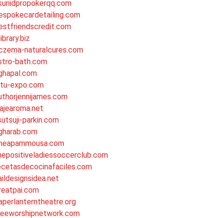
kunidpropokerqq.com
espokecardetailing.com
estfriendscredit.com
library.biz
czema-naturalcures.com
stro-bath.com
ghapal.com
ltu-expo.com
uthorjennijames.com
iajearoma.net
sutsuji-parkin.com
gharab.com
heapammousa.com
hepositiveladiessoccerclub.com
ecetasdecocinafaciles.com
aildesignsidea.net
reatpai.com
aperlanterntheatre.org
reeworshipnetwork.com