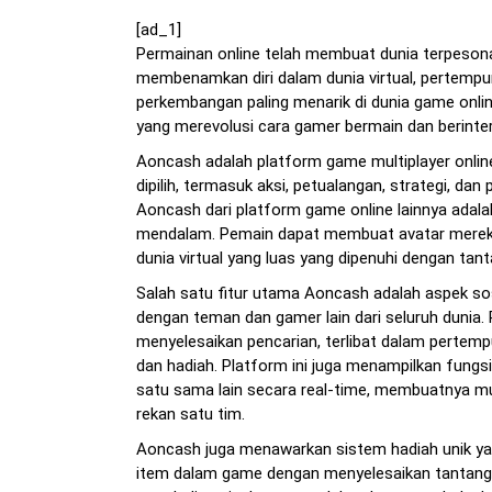
[ad_1]
Permainan online telah membuat dunia terpesona
membenamkan diri dalam dunia virtual, pertempu
perkembangan paling menarik di dunia game onlin
yang merevolusi cara gamer bermain dan berinter
Aoncash adalah platform game multiplayer onli
dipilih, termasuk aksi, petualangan, strategi, 
Aoncash dari platform game online lainnya adal
mendalam. Pemain dapat membuat avatar mereka 
dunia virtual yang luas yang dipenuhi dengan ta
Salah satu fitur utama Aoncash adalah aspek s
dengan teman dan gamer lain dari seluruh dunia.
menyelesaikan pencarian, terlibat dalam pertemp
dan hadiah. Platform ini juga menampilkan fung
satu sama lain secara real-time, membuatnya m
rekan satu tim.
Aoncash juga menawarkan sistem hadiah unik 
item dalam game dengan menyelesaikan tantanga