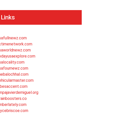
Links
safullnewz.com
ktimenetwork.com
saworldnewz.com
odayusaexplore.com
salocality.com
safournewz.com
hebalochhal.com
ehicularmaster.com
ibesaccent.com
mpajavierdemiguel.org
rainboosters.co
mberlately.com
oycebriscoe.com