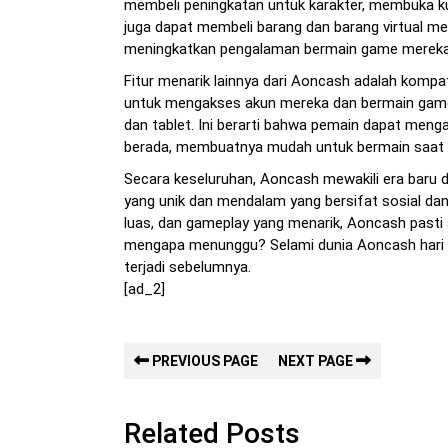
membeli peningkatan untuk karakter, membuka kun
juga dapat membeli barang dan barang virtual
meningkatkan pengalaman bermain game mereka l
Fitur menarik lainnya dari Aoncash adalah kompa
untuk mengakses akun mereka dan bermain game
dan tablet. Ini berarti bahwa pemain dapat men
berada, membuatnya mudah untuk bermain saat 
Secara keseluruhan, Aoncash mewakili era baru
yang unik dan mendalam yang bersifat sosial dan
luas, dan gameplay yang menarik, Aoncash pasti a
mengapa menunggu? Selami dunia Aoncash hari i
terjadi sebelumnya.
[ad_2]
PREVIOUS PAGE
NEXT PAGE
Related Posts