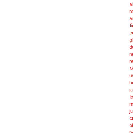
a
m
a
f
c
g
d
n
r
s
u
b
j
l
m
j
c
o
b