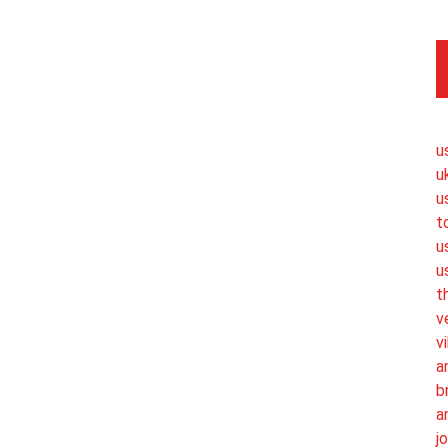
u
u
u
t
u
u
t
v
v
a
b
a
j