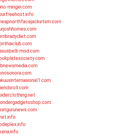
jino-mingei.com
ourfreehost.info
heapnorthfacejacketsm.com
urjoshhomes.com
ombradydiet.com
onthaiclub.com
asusbelli-mod.com
ookplatesociety.com
ebnewsmedia.com
onosonora.com
inkuusinternasional1.com
riendsroll.com
piderclothing.net
ondergadgetsshop.com
eatgurunews.com
net.info
odeplex.info
kena.info