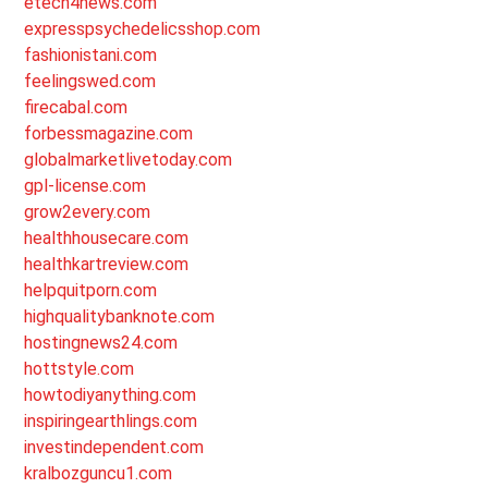
etech4news.com
expresspsychedelicsshop.com
fashionistani.com
feelingswed.com
firecabal.com
forbessmagazine.com
globalmarketlivetoday.com
gpl-license.com
grow2every.com
healthhousecare.com
healthkartreview.com
helpquitporn.com
highqualitybanknote.com
hostingnews24.com
hottstyle.com
howtodiyanything.com
inspiringearthlings.com
investindependent.com
kralbozguncu1.com