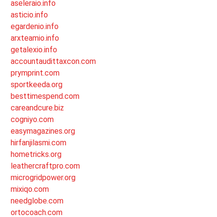
aseleraio.info
asticio.info
egardenio.info
arxteamio.info
getalexio.info
accountaudittaxcon.com
prymprint.com
sportkeeda.org
besttimespend.com
careandcure.biz
cogniyo.com
easymagazines.org
hirfanjilasmi.com
hometricks.org
leathercraftpro.com
microgridpower.org
mixiqo.com
needglobe.com
ortocoach.com