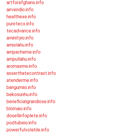
artforafghans.info
airvendio.info
healthexe.info
puretecx.info
tecadvance.info
aminityio.info
amiolahu.info
ampacheme.info
ampullahu.info
aromaxme.info
asserthatecontrast.info
atenderme.info
bangumiio.info
bekosunhu.info
beneficialgrandiose.info
blomaio.info
dosellinfoplete.info
podtubeio.info
powerfulvolatile.info