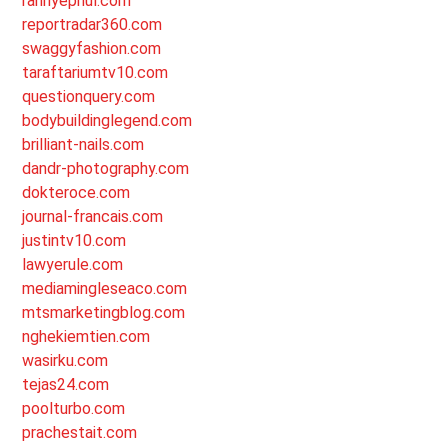
rannyephul.com
reportradar360.com
swaggyfashion.com
taraftariumtv10.com
questionquery.com
bodybuildinglegend.com
brilliant-nails.com
dandr-photography.com
dokteroce.com
journal-francais.com
justintv10.com
lawyerule.com
mediamingleseaco.com
mtsmarketingblog.com
nghekiemtien.com
wasirku.com
tejas24.com
poolturbo.com
prachestait.com