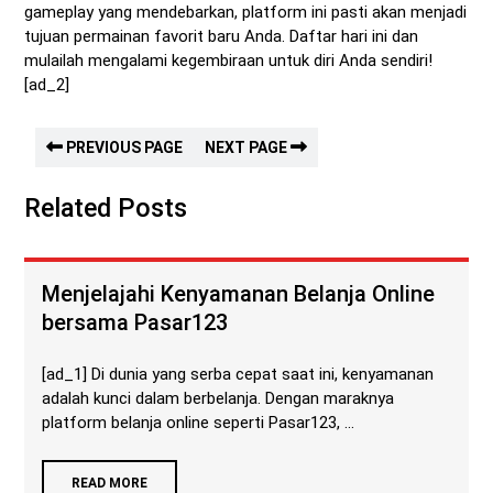
gameplay yang mendebarkan, platform ini pasti akan menjadi
tujuan permainan favorit baru Anda. Daftar hari ini dan
mulailah mengalami kegembiraan untuk diri Anda sendiri!
[ad_2]
PREVIOUS PAGE
NEXT PAGE
Related Posts
Menjelajahi Kenyamanan Belanja Online
bersama Pasar123
[ad_1] Di dunia yang serba cepat saat ini, kenyamanan
adalah kunci dalam berbelanja. Dengan maraknya
platform belanja online seperti Pasar123, ...
READ MORE