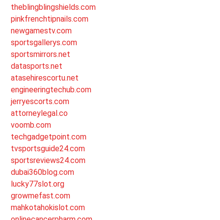
theblingblingshields.com
pinkfrenchtipnails.com
newgamestv.com
sportsgallerys.com
sportsmirrors.net
datasports.net
atasehirescortu.net
engineeringtechub.com
jerryescorts.com
attorneylegal.co
voomb.com
techgadgetpoint.com
tvsportsguide24.com
sportsreviews24.com
dubai360blog.com
lucky77slot.org
growmefast.com
mahkotahokislot.com
onlinecancerpharm.com