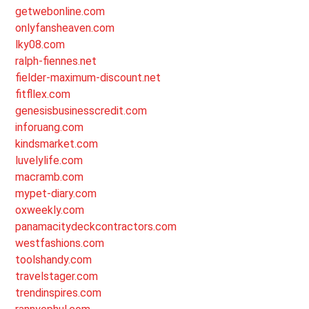
getwebonline.com
onlyfansheaven.com
lky08.com
ralph-fiennes.net
fielder-maximum-discount.net
fitfllex.com
genesisbusinesscredit.com
inforuang.com
kindsmarket.com
luvelylife.com
macramb.com
mypet-diary.com
oxweekly.com
panamacitydeckcontractors.com
westfashions.com
toolshandy.com
travelstager.com
trendinspires.com