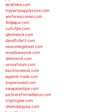
aicarmina.com
mypartysupplystore.com
annforwisconsin.com
findjaipur.com
cultofjim.com
glimmerick.com
davidfollett.com
newcollegebeat.com
reverbnewyork.com
skinmerch.com
usvisaforum.com
bestmovierulz.com
jagalchi-trade.com
loopersound.com
minapenelope.com
justicereformalliance.com
cryptoglax.com
ohiohobbyplus.com