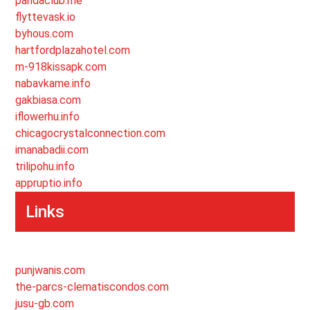
pandaclub.me
flyttevask.io
byhous.com
hartfordplazahotel.com
m-918kissapk.com
nabavkame.info
gakbiasa.com
iflowerhu.info
chicagocrystalconnection.com
imanabadii.com
trilipohu.info
appruptio.info
Links
punjwanis.com
the-parcs-clematiscondos.com
jusu-gb.com