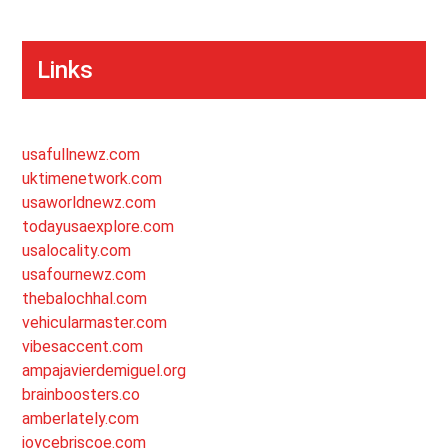
Links
usafullnewz.com
uktimenetwork.com
usaworldnewz.com
todayusaexplore.com
usalocality.com
usafournewz.com
thebalochhal.com
vehicularmaster.com
vibesaccent.com
ampajavierdemiguel.org
brainboosters.co
amberlately.com
joycebriscoe.com