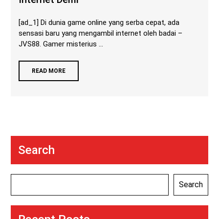
[ad_1] Di dunia game online yang serba cepat, ada
sensasi baru yang mengambil internet oleh badai –
JVS88. Gamer misterius ...
READ MORE
Search
Search