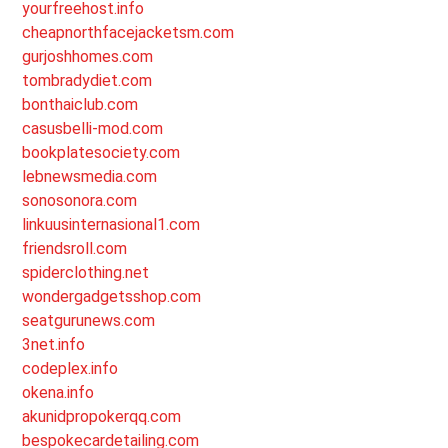
yourfreehost.info
cheapnorthfacejacketsm.com
gurjoshhomes.com
tombradydiet.com
bonthaiclub.com
casusbelli-mod.com
bookplatesociety.com
lebnewsmedia.com
sonosonora.com
linkuusinternasional1.com
friendsroll.com
spiderclothing.net
wondergadgetsshop.com
seatgurunews.com
3net.info
codeplex.info
okena.info
akunidpropokerqq.com
bespokecardetailing.com