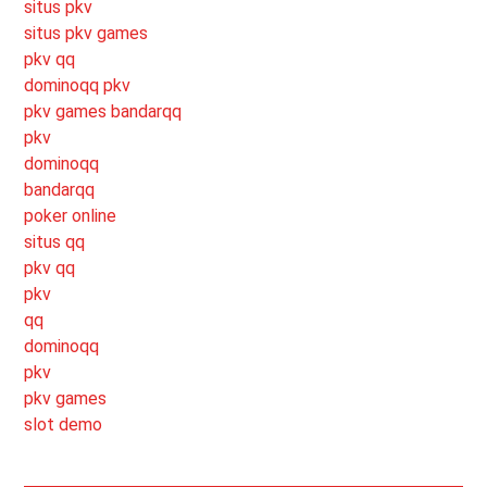
situs pkv
situs pkv games
pkv qq
dominoqq pkv
pkv games bandarqq
pkv
dominoqq
bandarqq
poker online
situs qq
pkv qq
pkv
qq
dominoqq
pkv
pkv games
slot demo