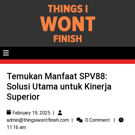
Temukan Manfaat SPV88:
Solusi Utama untuk Kinerja
Superior
February 19, 2025
|
admin@thingsiwontfinish.com
|
0 Comment
|
11:16 am