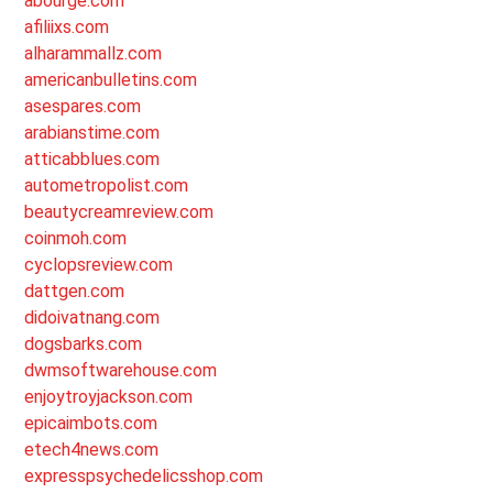
abourge.com
afiliixs.com
alharammallz.com
americanbulletins.com
asespares.com
arabianstime.com
atticabblues.com
autometropolist.com
beautycreamreview.com
coinmoh.com
cyclopsreview.com
dattgen.com
didoivatnang.com
dogsbarks.com
dwmsoftwarehouse.com
enjoytroyjackson.com
epicaimbots.com
etech4news.com
expresspsychedelicsshop.com