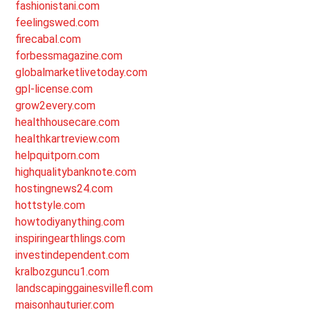
fashionistani.com
feelingswed.com
firecabal.com
forbessmagazine.com
globalmarketlivetoday.com
gpl-license.com
grow2every.com
healthhousecare.com
healthkartreview.com
helpquitporn.com
highqualitybanknote.com
hostingnews24.com
hottstyle.com
howtodiyanything.com
inspiringearthlings.com
investindependent.com
kralbozguncu1.com
landscapinggainesvillefl.com
maisonhauturier.com