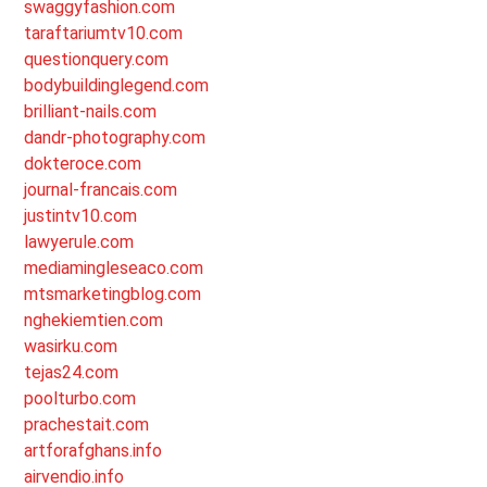
swaggyfashion.com
taraftariumtv10.com
questionquery.com
bodybuildinglegend.com
brilliant-nails.com
dandr-photography.com
dokteroce.com
journal-francais.com
justintv10.com
lawyerule.com
mediamingleseaco.com
mtsmarketingblog.com
nghekiemtien.com
wasirku.com
tejas24.com
poolturbo.com
prachestait.com
artforafghans.info
airvendio.info