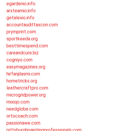
egardenio.info
arxteamio.info
getalexio.info
accountaudittaxcon.com
prymprint.com
sportkeeda.org
besttimespend.com
careandcure.biz
cogniyo.com
easymagazines.org
hirfanjilasmi.com
hometricks.org
leathercraftpro.com
microgridpower.org
mixiqo.com
needglobe.com
ortocoach.com
passionawe.com
pittsburghpaintingprofessionals.com