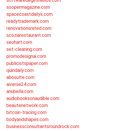
softwaredegimnasios.com
soopermagazine.com
spacecoastdailys.com
readytrademark.com
renovationsrated.com
scoziarestaurant.com
seohart.com
set-cleaning.com
promodesignai.com
publicistspaper.com
quindaily.com
abosulte.com
aiverse24.com
anubella.com
audiobooksonaudible.com
beautenetwork.com
bitcoin-tracing.com
bodyandshapes.com
businessconsultantsroundrock.com