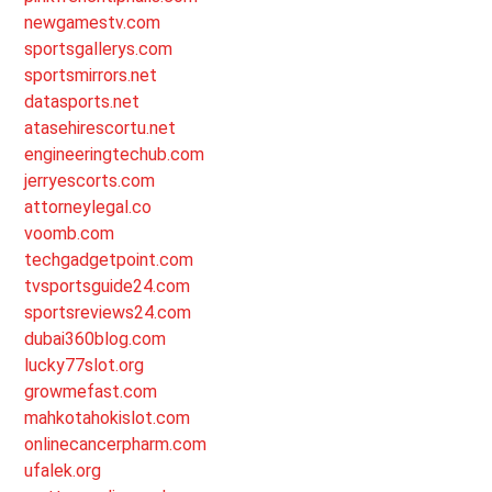
newgamestv.com
sportsgallerys.com
sportsmirrors.net
datasports.net
atasehirescortu.net
engineeringtechub.com
jerryescorts.com
attorneylegal.co
voomb.com
techgadgetpoint.com
tvsportsguide24.com
sportsreviews24.com
dubai360blog.com
lucky77slot.org
growmefast.com
mahkotahokislot.com
onlinecancerpharm.com
ufalek.org