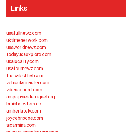
Links
usafullnewz.com
uktimenetwork.com
usaworldnewz.com
todayusaexplore.com
usalocality.com
usafournewz.com
thebalochhal.com
vehicularmaster.com
vibesaccent.com
ampajavierdemiguel.org
brainboosters.co
amberlately.com
joycebriscoe.com
aicarmina.com