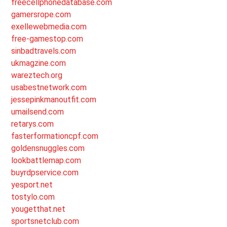
freecellphonedatabase.com
gamersrope.com
exellewebmedia.com
free-gamestop.com
sinbadtravels.com
ukmagzine.com
wareztech.org
usabestnetwork.com
jessepinkmanoutfit.com
umailsend.com
retarys.com
fasterformationcpf.com
goldensnuggles.com
lookbattlemap.com
buyrdpservice.com
yesport.net
tostylo.com
yougetthat.net
sportsnetclub.com