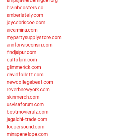
ampajavierdemiguel.org
brainboosters.co
amberlately.com
joycebriscoe.com
aicarmina.com
mypartysupplystore.com
annforwisconsin.com
findjaipur.com
cultofjim.com
glimmerick.com
davidfollett.com
newcollegebeat.com
reverbnewyork.com
skinmerch.com
usvisaforum.com
bestmovierulz.com
jagalchi-trade.com
loopersound.com
minapenelope.com