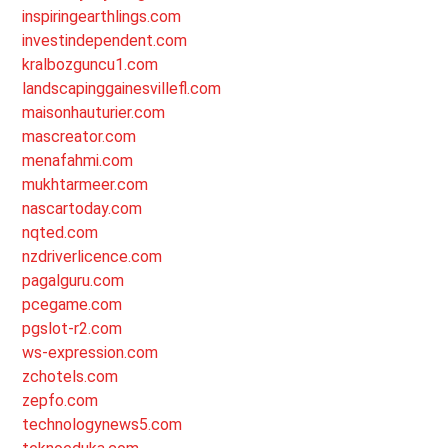
inspiringearthlings.com
investindependent.com
kralbozguncu1.com
landscapinggainesvillefl.com
maisonhauturier.com
mascreator.com
menafahmi.com
mukhtarmeer.com
nascartoday.com
nqted.com
nzdriverlicence.com
pagalguru.com
pcegame.com
pgslot-r2.com
ws-expression.com
zchotels.com
zepfo.com
technologynews5.com