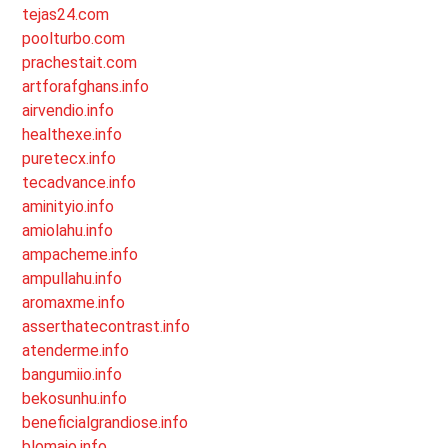
tejas24.com
poolturbo.com
prachestait.com
artforafghans.info
airvendio.info
healthexe.info
puretecx.info
tecadvance.info
aminityio.info
amiolahu.info
ampacheme.info
ampullahu.info
aromaxme.info
asserthatecontrast.info
atenderme.info
bangumiio.info
bekosunhu.info
beneficialgrandiose.info
blomaio.info