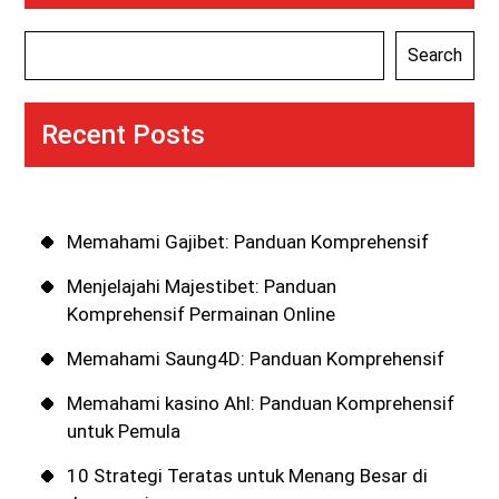
Search
Recent Posts
Memahami Gajibet: Panduan Komprehensif
Menjelajahi Majestibet: Panduan
Komprehensif Permainan Online
Memahami Saung4D: Panduan Komprehensif
Memahami kasino Ahl: Panduan Komprehensif
untuk Pemula
10 Strategi Teratas untuk Menang Besar di