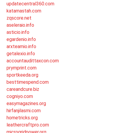
updatecentral360.com
katamastah.com
zqscore.net
aseleraio.info
asticio.info
egardenio.info
arxteamio.info
getalexio.info
accountaudittaxcon.com
prymprint.com
sportkeeda.org
besttimespend.com
careandcure.biz
cogniyo.com
easymagazines.org
hirfanjilasmi.com
hometricks.org
leathercraftpro.com
microgridpower.org