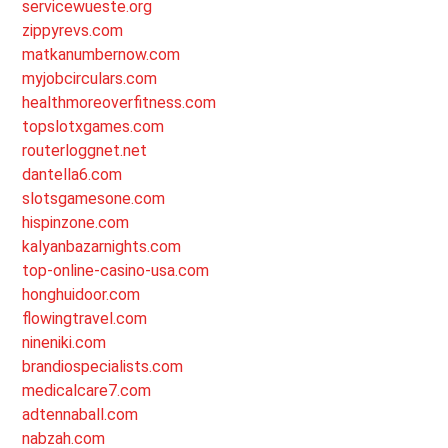
servicewueste.org
zippyrevs.com
matkanumbernow.com
myjobcirculars.com
healthmoreoverfitness.com
topslotxgames.com
routerloggnet.net
dantella6.com
slotsgamesone.com
hispinzone.com
kalyanbazarnights.com
top-online-casino-usa.com
honghuidoor.com
flowingtravel.com
nineniki.com
brandiospecialists.com
medicalcare7.com
adtennaball.com
nabzah.com