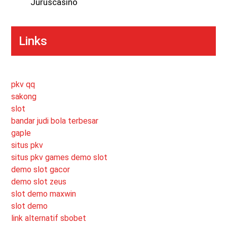
Juruscasino
Links
pkv qq
sakong
slot
bandar judi bola terbesar
gaple
situs pkv
situs pkv games
demo slot
demo slot gacor
demo slot zeus
slot demo maxwin
slot demo
link alternatif sbobet