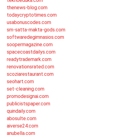
teknoeduka.com
thenews-blog.com
todaycryptotimes.com
usabonuscodes.com
sm-satta-makta-gods.com
softwaredegimnasios.com
soopermagazine.com
spacecoastdailys.com
readytrademark.com
renovationsrated.com
scoziarestaurant.com
seohart.com
set-cleaning.com
promodesignai.com
publicistspaper.com
quindaily.com
abosulte.com
aiverse24.com
anubella.com