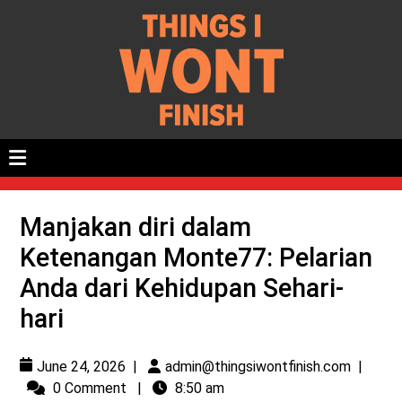
Manjakan diri dalam
Ketenangan Monte77: Pelarian
Anda dari Kehidupan Sehari-
hari
June 24, 2026
|
admin@thingsiwontfinish.com
|
0 Comment
|
8:50 am