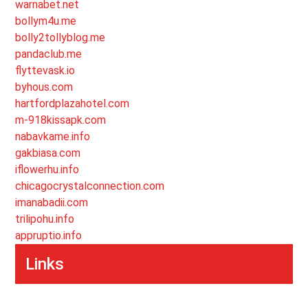
warnabet.net
bollym4u.me
bolly2tollyblog.me
pandaclub.me
flyttevask.io
byhous.com
hartfordplazahotel.com
m-918kissapk.com
nabavkame.info
gakbiasa.com
iflowerhu.info
chicagocrystalconnection.com
imanabadii.com
trilipohu.info
appruptio.info
Links