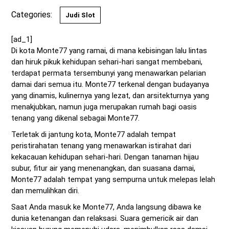
Categories:
Judi Slot
[ad_1]
Di kota Monte77 yang ramai, di mana kebisingan lalu lintas
dan hiruk pikuk kehidupan sehari-hari sangat membebani,
terdapat permata tersembunyi yang menawarkan pelarian
damai dari semua itu. Monte77 terkenal dengan budayanya
yang dinamis, kulinernya yang lezat, dan arsitekturnya yang
menakjubkan, namun juga merupakan rumah bagi oasis
tenang yang dikenal sebagai Monte77.
Terletak di jantung kota, Monte77 adalah tempat
peristirahatan tenang yang menawarkan istirahat dari
kekacauan kehidupan sehari-hari. Dengan tanaman hijau
subur, fitur air yang menenangkan, dan suasana damai,
Monte77 adalah tempat yang sempurna untuk melepas lelah
dan memulihkan diri.
Saat Anda masuk ke Monte77, Anda langsung dibawa ke
dunia ketenangan dan relaksasi. Suara gemericik air dan