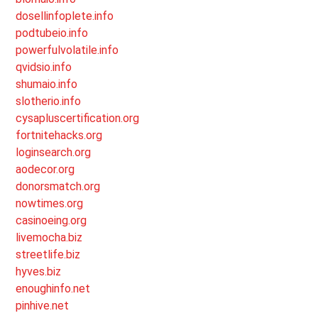
dosellinfoplete.info
podtubeio.info
powerfulvolatile.info
qvidsio.info
shumaio.info
slotherio.info
cysapluscertification.org
fortnitehacks.org
loginsearch.org
aodecor.org
donorsmatch.org
nowtimes.org
casinoeing.org
livemocha.biz
streetlife.biz
hyves.biz
enoughinfo.net
pinhive.net