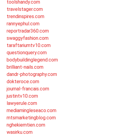
toolshandy.com
travelstager.com
trendinspires.com
rannyephul.com
reportradar360.com
swaggyfashion.com
taraftariumtv10.com
questionquery.com
bodybuildinglegend.com
brilliant-nails.com
dandr-photography.com
dokteroce.com
journal-francais.com
justintv10.com
lawyerule.com
mediamingleseaco.com
mtsmarketingblog.com
nghekiemtien.com
wasirku.com