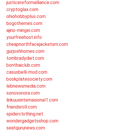
justicereformalliance.com
cryptoglax.com
ohiohobbyplus.com
bogothemes.com
ajino-mingei.com
yourfreehost.info
cheapnorthfacejacketsm.com
gurjoshhomes.com
tombradydiet.com
bonthaiclub.com
casusbelli-mod.com
bookplatesociety.com
lebnewsmedia.com
sonosonora.com
linkuusinternasional1.com
friendsroll.com
spiderclothing.net
wondergadgetsshop.com
seatgurunews.com