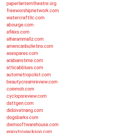
paperlanterntheatre.org
freeworshipnetwork.com
watercraftllc.com
abourge.com
afiliixs.com
alharammallz.com
americanbulletins.com
asespares.com
arabianstime.com
atticabblues.com
autometropolist.com
beautycreamreview.com
coinmoh.com
cyclopsreview.com
dattgen.com
didoivatnang.com
dogsbarks.com
dwmsoftwarehouse.com
enjoytroyjackson.com