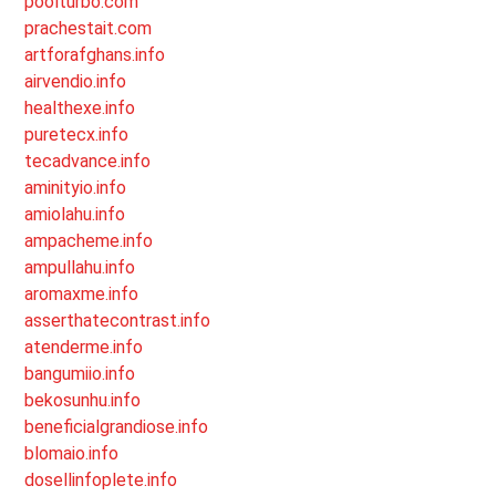
poolturbo.com
prachestait.com
artforafghans.info
airvendio.info
healthexe.info
puretecx.info
tecadvance.info
aminityio.info
amiolahu.info
ampacheme.info
ampullahu.info
aromaxme.info
asserthatecontrast.info
atenderme.info
bangumiio.info
bekosunhu.info
beneficialgrandiose.info
blomaio.info
dosellinfoplete.info