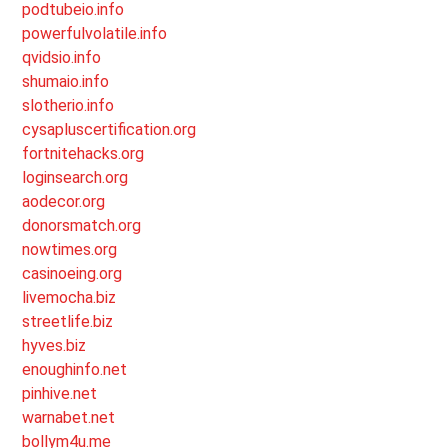
podtubeio.info
powerfulvolatile.info
qvidsio.info
shumaio.info
slotherio.info
cysapluscertification.org
fortnitehacks.org
loginsearch.org
aodecor.org
donorsmatch.org
nowtimes.org
casinoeing.org
livemocha.biz
streetlife.biz
hyves.biz
enoughinfo.net
pinhive.net
warnabet.net
bollym4u.me