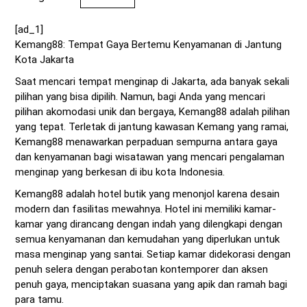
[ad_1]
Kemang88: Tempat Gaya Bertemu Kenyamanan di Jantung
Kota Jakarta
Saat mencari tempat menginap di Jakarta, ada banyak sekali
pilihan yang bisa dipilih. Namun, bagi Anda yang mencari
pilihan akomodasi unik dan bergaya, Kemang88 adalah pilihan
yang tepat. Terletak di jantung kawasan Kemang yang ramai,
Kemang88 menawarkan perpaduan sempurna antara gaya
dan kenyamanan bagi wisatawan yang mencari pengalaman
menginap yang berkesan di ibu kota Indonesia.
Kemang88 adalah hotel butik yang menonjol karena desain
modern dan fasilitas mewahnya. Hotel ini memiliki kamar-
kamar yang dirancang dengan indah yang dilengkapi dengan
semua kenyamanan dan kemudahan yang diperlukan untuk
masa menginap yang santai. Setiap kamar didekorasi dengan
penuh selera dengan perabotan kontemporer dan aksen
penuh gaya, menciptakan suasana yang apik dan ramah bagi
para tamu.