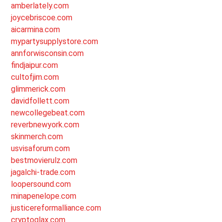
amberlately.com
joycebriscoe.com
aicarmina.com
mypartysupplystore.com
annforwisconsin.com
findjaipur.com
cultofjim.com
glimmerick.com
davidfollett.com
newcollegebeat.com
reverbnewyork.com
skinmerch.com
usvisaforum.com
bestmovierulz.com
jagalchi-trade.com
loopersound.com
minapenelope.com
justicereformalliance.com
cryptoglax.com