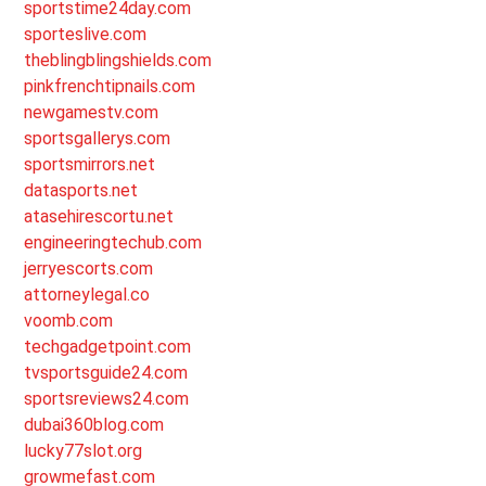
sportstime24day.com
sporteslive.com
theblingblingshields.com
pinkfrenchtipnails.com
newgamestv.com
sportsgallerys.com
sportsmirrors.net
datasports.net
atasehirescortu.net
engineeringtechub.com
jerryescorts.com
attorneylegal.co
voomb.com
techgadgetpoint.com
tvsportsguide24.com
sportsreviews24.com
dubai360blog.com
lucky77slot.org
growmefast.com