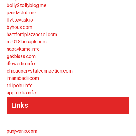
bolly2tollyblog.me
pandaclub.me
flyttevask.io
byhous.com
hartfordplazahotel.com
m-918kissapk.com
nabavkame.info
gakbiasa.com
iflowerhu.info
chicagocrystalconnection.com
imanabadii.com
trilipohu.info
appruptio.info
Links
punjwanis.com