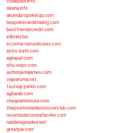
codeplex.info
okena.info
akunidpropokerqq.com
bespokecardetailing.com
bestfriendscredit.com
elibrary.biz
eczema-naturalcures.com
astro-bath.com
aghapal.com
altu-expo.com
authorjennijames.com
viajearoma.net
tsutsuji-parkin.com
agharab.com
cheapammousa.com
thepositiveladiessoccerclub.com
recetasdecocinafaciles.com
naildesignsidea.net
greatpai.com