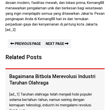
desain modern, fasilitas mewah, dan lokasi prima, Kemang88
menawarkan pengalaman unik dan berkesan bagi wisatawan
yang ingin menjelajahi semua yang ditawarkan Jakarta. Pesan
penginapan Anda di Kemang88 hari ini dan temukan
perpaduan gaya dan kenyamanan di jantung kota Jakarta.
[ad_2]
PREVIOUS PAGE
NEXT PAGE
Related Posts
Bagaimana Bitbola Merevolusi Industri
Taruhan Olahraga
[ad_1] Taruhan olahraga telah menjadi hobi populer
selama bertahun-tahun, namun seiring dengan
kemajuan teknologi, industri ini mengalami revolusi.