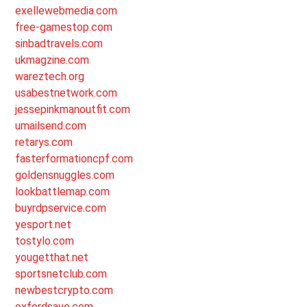
exellewebmedia.com
free-gamestop.com
sinbadtravels.com
ukmagzine.com
wareztech.org
usabestnetwork.com
jessepinkmanoutfit.com
umailsend.com
retarys.com
fasterformationcpf.com
goldensnuggles.com
lookbattlemap.com
buyrdpservice.com
yesport.net
tostylo.com
yougetthat.net
sportsnetclub.com
newbestcrypto.com
oxfordsave.com