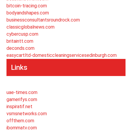
bitcoin-tracing.com
bodyandshapes.com
businessconsultantsroundrock.com
classicglobalnews.com
cybercusp.com
britaintt.com
deconds.com
easycartltd-domesticcleaningservicesedinburgh.com
Links
uae-times.com
gamerifys.com
inspiratif.net
vsmsnetworks.com
offthem.com
ibommatv.com