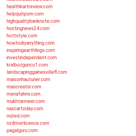
healthkartreview.com
helpquitporn.com
highqualitybanknote.com
hostingnews24.com
hottstyle.com
howtodiyanything.com
inspiringearthlings.com
investindependent.com
kralbozguncu1.com
landscapinggainesvillefl.com
maisonhauturier.com
mascreator.com
menafahmi.com
mukhtarmeer.com
nascartoday.com
nqted.com
nzdriverlicence.com
pagalguru.com