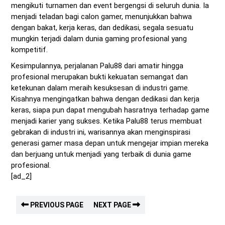
mengikuti turnamen dan event bergengsi di seluruh dunia. Ia
menjadi teladan bagi calon gamer, menunjukkan bahwa
dengan bakat, kerja keras, dan dedikasi, segala sesuatu
mungkin terjadi dalam dunia gaming profesional yang
kompetitif.
Kesimpulannya, perjalanan Palu88 dari amatir hingga
profesional merupakan bukti kekuatan semangat dan
ketekunan dalam meraih kesuksesan di industri game.
Kisahnya mengingatkan bahwa dengan dedikasi dan kerja
keras, siapa pun dapat mengubah hasratnya terhadap game
menjadi karier yang sukses. Ketika Palu88 terus membuat
gebrakan di industri ini, warisannya akan menginspirasi
generasi gamer masa depan untuk mengejar impian mereka
dan berjuang untuk menjadi yang terbaik di dunia game
profesional.
[ad_2]
PREVIOUS PAGE
NEXT PAGE