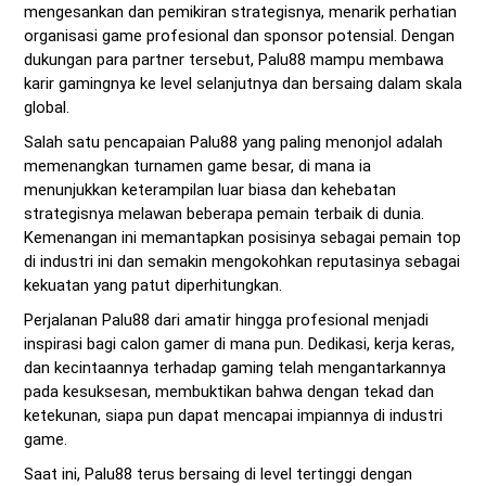
mengesankan dan pemikiran strategisnya, menarik perhatian
organisasi game profesional dan sponsor potensial. Dengan
dukungan para partner tersebut, Palu88 mampu membawa
karir gamingnya ke level selanjutnya dan bersaing dalam skala
global.
Salah satu pencapaian Palu88 yang paling menonjol adalah
memenangkan turnamen game besar, di mana ia
menunjukkan keterampilan luar biasa dan kehebatan
strategisnya melawan beberapa pemain terbaik di dunia.
Kemenangan ini memantapkan posisinya sebagai pemain top
di industri ini dan semakin mengokohkan reputasinya sebagai
kekuatan yang patut diperhitungkan.
Perjalanan Palu88 dari amatir hingga profesional menjadi
inspirasi bagi calon gamer di mana pun. Dedikasi, kerja keras,
dan kecintaannya terhadap gaming telah mengantarkannya
pada kesuksesan, membuktikan bahwa dengan tekad dan
ketekunan, siapa pun dapat mencapai impiannya di industri
game.
Saat ini, Palu88 terus bersaing di level tertinggi dengan