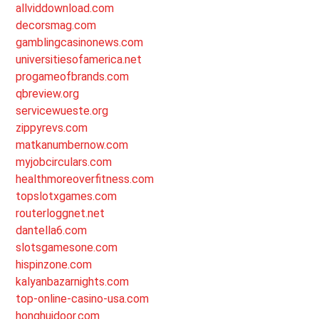
allviddownload.com
decorsmag.com
gamblingcasinonews.com
universitiesofamerica.net
progameofbrands.com
qbreview.org
servicewueste.org
zippyrevs.com
matkanumbernow.com
myjobcirculars.com
healthmoreoverfitness.com
topslotxgames.com
routerloggnet.net
dantella6.com
slotsgamesone.com
hispinzone.com
kalyanbazarnights.com
top-online-casino-usa.com
honghuidoor.com