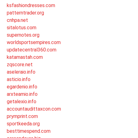
ksfashiondresses.com
patterntrader.org
cnhpa.net
sitalotus.com
supernotes.org
worldsportsempires.com
updatecentral360.com
katamastah.com
zqscore.net
aseleraio.info
asticio.info
egardenio.info
arxteamio.info
getalexio.info
accountaudittaxcon.com
prymprint.com
sportkeeda.org
besttimespend.com