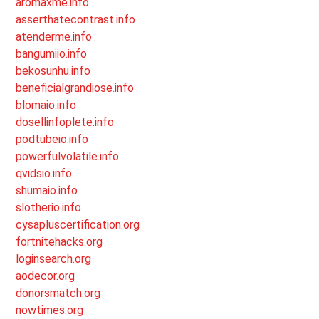
aromaxme.info
asserthatecontrast.info
atenderme.info
bangumiio.info
bekosunhu.info
beneficialgrandiose.info
blomaio.info
dosellinfoplete.info
podtubeio.info
powerfulvolatile.info
qvidsio.info
shumaio.info
slotherio.info
cysapluscertification.org
fortnitehacks.org
loginsearch.org
aodecor.org
donorsmatch.org
nowtimes.org