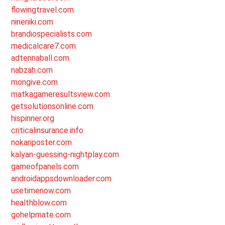
flowingtravel.com
nineniki.com
brandiospecialists.com
medicalcare7.com
adtennaball.com
nabzah.com
mongive.com
matkagameresultsview.com
getsolutionsonline.com
hispinner.org
criticalinsurance.info
nokariposter.com
kalyan-guessing-nightplay.com
gameofpanels.com
androidappsdownloader.com
usetimenow.com
healthblow.com
gohelpmate.com