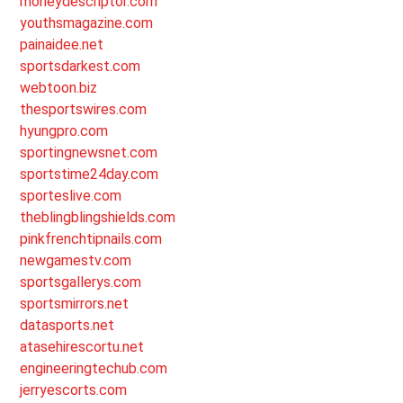
moneydescriptor.com
youthsmagazine.com
painaidee.net
sportsdarkest.com
webtoon.biz
thesportswires.com
hyungpro.com
sportingnewsnet.com
sportstime24day.com
sporteslive.com
theblingblingshields.com
pinkfrenchtipnails.com
newgamestv.com
sportsgallerys.com
sportsmirrors.net
datasports.net
atasehirescortu.net
engineeringtechub.com
jerryescorts.com