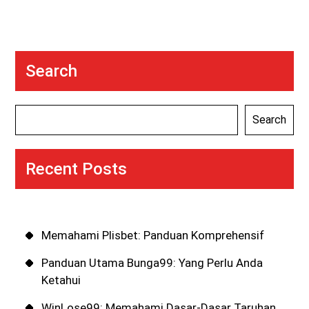
Search
Search
Recent Posts
Memahami Plisbet: Panduan Komprehensif
Panduan Utama Bunga99: Yang Perlu Anda
Ketahui
WinLose99: Memahami Dasar-Dasar Taruhan