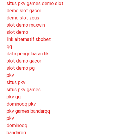
situs pkv games
demo slot
demo slot gacor
demo slot zeus
slot demo maxwin
slot demo
link alternatif sbobet
qq
data pengeluaran hk
slot demo gacor
slot demo pg
pkv
situs pkv
situs pkv games
pkv qq
dominoqq pkv
pkv games bandarqq
pkv
dominoqq
bandarqq