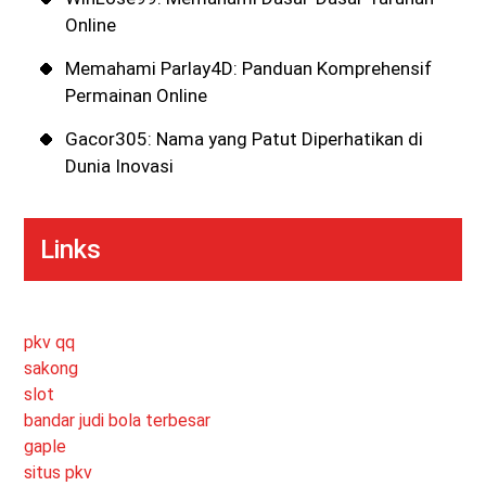
Online
Memahami Parlay4D: Panduan Komprehensif
Permainan Online
Gacor305: Nama yang Patut Diperhatikan di
Dunia Inovasi
Links
pkv qq
sakong
slot
bandar judi bola terbesar
gaple
situs pkv