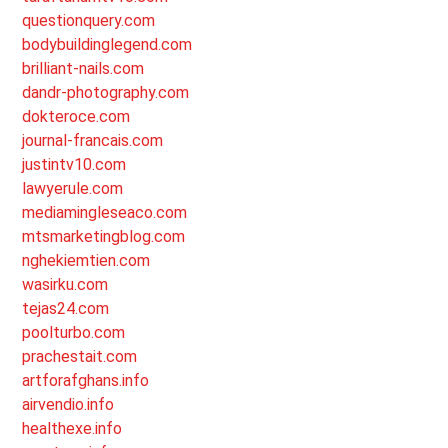
questionquery.com
bodybuildinglegend.com
brilliant-nails.com
dandr-photography.com
dokteroce.com
journal-francais.com
justintv10.com
lawyerule.com
mediamingleseaco.com
mtsmarketingblog.com
nghekiemtien.com
wasirku.com
tejas24.com
poolturbo.com
prachestait.com
artforafghans.info
airvendio.info
healthexe.info