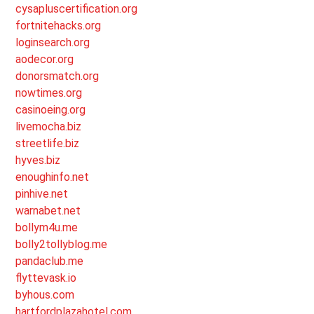
cysapluscertification.org
fortnitehacks.org
loginsearch.org
aodecor.org
donorsmatch.org
nowtimes.org
casinoeing.org
livemocha.biz
streetlife.biz
hyves.biz
enoughinfo.net
pinhive.net
warnabet.net
bollym4u.me
bolly2tollyblog.me
pandaclub.me
flyttevask.io
byhous.com
hartfordplazahotel.com