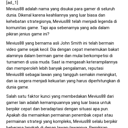
[ad_1]
Mevius88 adalah nama yang disukai para gamer di seluruh
dunia. Dikenal karena keahliannya yang luar biasa dan
kehebatan strategisnya, Mevius88 telah menjadi legenda di
komunitas game. Tapi apa sebenarnya yang ada dalam
pikiran jenius game ini?
Mevius88 yang bernama asli John Smith ini telah bermain
video game sejak kecil. Dia dengan cepat menemukan bakat
alaminya dalam bermain game dan mulai berkompetisi di
turnamen di usia muda. Saat ia mengasah keterampilannya
dan memperoleh lebih banyak pengalaman, reputasi
Mevius88 sebagai lawan yang tangguh semakin meningkat,
dan ia segera menjadi kekuatan yang harus diperhitungkan di
dunia game.
Salah satu faktor kunci yang membedakan Mevius88 dari
gamer lain adalah kemampuannya yang luar biasa untuk
berpikir cepat dan beradaptasi dengan situasi apa pun.
Apakah dia memainkan permainan penembak cepat atau
permainan strategi yang kompleks, Mevius88 selalu berpikir
beberapa langkah di depan lawan-lawannya. Pemikiran