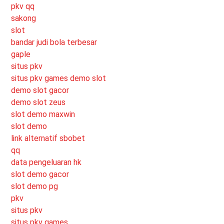
pkv qq
sakong
slot
bandar judi bola terbesar
gaple
situs pkv
situs pkv games
demo slot
demo slot gacor
demo slot zeus
slot demo maxwin
slot demo
link alternatif sbobet
qq
data pengeluaran hk
slot demo gacor
slot demo pg
pkv
situs pkv
situs pkv games