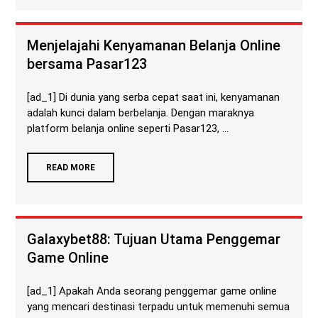
Menjelajahi Kenyamanan Belanja Online
bersama Pasar123
[ad_1] Di dunia yang serba cepat saat ini, kenyamanan
adalah kunci dalam berbelanja. Dengan maraknya
platform belanja online seperti Pasar123, ...
READ MORE
Galaxybet88: Tujuan Utama Penggemar
Game Online
[ad_1] Apakah Anda seorang penggemar game online
yang mencari destinasi terpadu untuk memenuhi semua