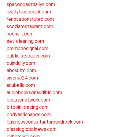
spacecoastdailys.com
readytrademark.com
renovationsrated.com
scoziarestaurant.com
seohart.com
set-cleaning.com
promodesignai.com
publicistspaper.com
quindaily.com
abosulte.com
aiverse24.com
anubella.com
audiobooksonaudible.com
beautenetwork.com
bitcoin-tracing.com
bodyandshapes.com
businessconsultantsroundrock.com
classicglobalnews.com
cybercusp.com