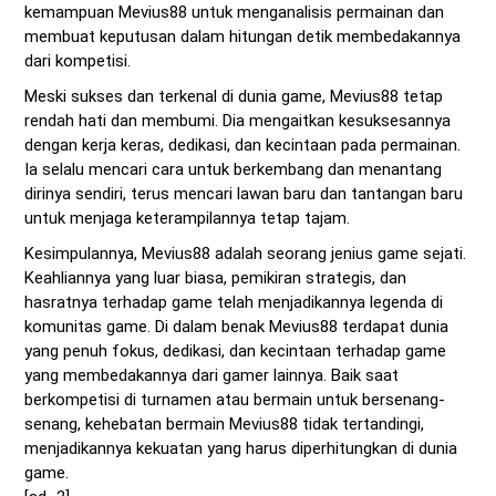
kemampuan Mevius88 untuk menganalisis permainan dan
membuat keputusan dalam hitungan detik membedakannya
dari kompetisi.
Meski sukses dan terkenal di dunia game, Mevius88 tetap
rendah hati dan membumi. Dia mengaitkan kesuksesannya
dengan kerja keras, dedikasi, dan kecintaan pada permainan.
Ia selalu mencari cara untuk berkembang dan menantang
dirinya sendiri, terus mencari lawan baru dan tantangan baru
untuk menjaga keterampilannya tetap tajam.
Kesimpulannya, Mevius88 adalah seorang jenius game sejati.
Keahliannya yang luar biasa, pemikiran strategis, dan
hasratnya terhadap game telah menjadikannya legenda di
komunitas game. Di dalam benak Mevius88 terdapat dunia
yang penuh fokus, dedikasi, dan kecintaan terhadap game
yang membedakannya dari gamer lainnya. Baik saat
berkompetisi di turnamen atau bermain untuk bersenang-
senang, kehebatan bermain Mevius88 tidak tertandingi,
menjadikannya kekuatan yang harus diperhitungkan di dunia
game.