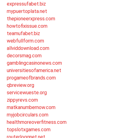
expressufabet.biz
mypuertoplata.net
thepioneerxpress.com
howtofixissue.com
teamufabet.biz
webfullform.com
allviddownload.com
decorsmag.com
gamblingcasinonews.com
universitiesofamerica.net
progameofbrands.com
qbreview.org
servicewueste.org
zippyrevs.com
matkanumbernow.com
myjobcirculars.com
healthmoreoverfitness.com
topslotxgames.com
routerloggnet.net