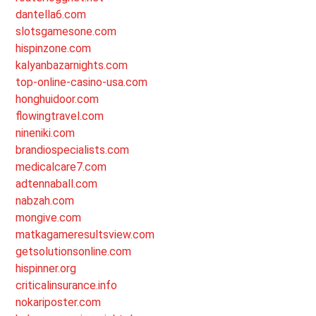
dantella6.com
slotsgamesone.com
hispinzone.com
kalyanbazarnights.com
top-online-casino-usa.com
honghuidoor.com
flowingtravel.com
nineniki.com
brandiospecialists.com
medicalcare7.com
adtennaball.com
nabzah.com
mongive.com
matkagameresultsview.com
getsolutionsonline.com
hispinner.org
criticalinsurance.info
nokariposter.com