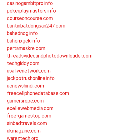
casinogambitpro.info
pokerplaymasters.info
courseoncourse.com
bantinbatdongsan247.com
bahednog.info
bahenxgek.info
pertamaskre.com
threadsvideoandphotodownloader.com
techgiddy.com
usalivenetwork.com
jackpotrushonline.info
ucnewshindi.com
freecellphonedatabase.com
gamersrope.com
exellewebmedia.com
free-gamestop.com
sinbadtravels.com
ukmagzine.com
wareztech.org