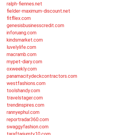
ralph-fiennes.net
fielder-maximum-discount.net
fitfllex.com
genesisbusinesscredit.com
inforuang.com
kindsmarket.com
luvelylife.com
macramb.com
mypet-diary.com
oxweekly.com
panamacitydeckcontractors.com
westfashions.com
toolshandy.com
travelstager.com
trendinspires.com
rannyephul.com
reportradar360.com
swaggyfashion.com
taraftariumtv10.com