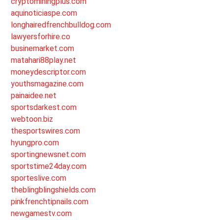
cryptominingplus.com
aquinoticiaspe.com
longhairedfrenchbulldog.com
lawyersforhire.co
businemarket.com
matahari88play.net
moneydescriptor.com
youthsmagazine.com
painaidee.net
sportsdarkest.com
webtoon.biz
thesportswires.com
hyungpro.com
sportingnewsnet.com
sportstime24day.com
sporteslive.com
theblingblingshields.com
pinkfrenchtipnails.com
newgamestv.com