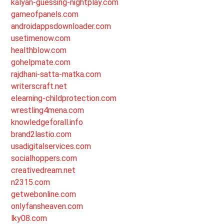
kalyan-guessing-nightplay.com
gameofpanels.com
androidappsdownloader.com
usetimenow.com
healthblow.com
gohelpmate.com
rajdhani-satta-matka.com
writerscraft.net
elearning-childprotection.com
wrestling4mena.com
knowledgeforall.info
brand2lastio.com
usadigitalservices.com
socialhoppers.com
creativedream.net
n2315.com
getwebonline.com
onlyfansheaven.com
lky08.com