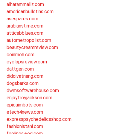
alharammallz.com
americanbulletins.com
asespares.com
arabianstime.com
atticabblues.com
autometropolist.com
beautycreamreview.com
coinmoh.com
cyclopsreview.com
dattgen.com
didoivatnang.com
dogsbarks.com
dwmsoftwarehouse.com
enjoytroyjackson.com
epicaimbots.com
etech4news.com
expresspsychedelicsshop.com
fashionistani.com
feelingswed.com