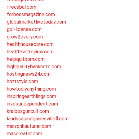
firecabal.com
forbessmagazine.com
globalmarketlivetoday.com
gpl-license.com
grow2every.com
healthhousecare.com
healthkartreview.com
helpquitporn.com
highqualitybanknote.com
hostingnews24.com
hottstyle.com
howtodiyanything.com
inspiringearthlings.com
investindependent.com
kralbozguncu1.com
landscapinggainesvillefl.com
maisonhauturier.com
mascreator.com