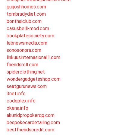
gurjoshhomes.com
tombradydiet.com
bonthaiclub.com
casusbelli-mod.com
bookplatesociety.com
lebnewsmedia.com
sonosonora.com
linkuusinternasional1.com
friendsroll.com
spiderclothing.net
wondergadgetsshop.com
seatgurunews.com
3net.info
codeplex.info
okena.info
akunidpropokerqq.com
bespokecardetailing.com
bestfriendscredit.com