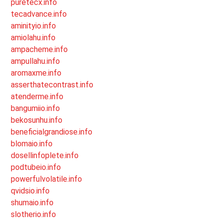
puretecx.info
tecadvance.info
aminityio.info
amiolahu.info
ampacheme.info
ampullahu.info
aromaxme.info
asserthatecontrast.info
atenderme.info
bangumiio.info
bekosunhu.info
beneficialgrandiose.info
blomaio.info
dosellinfoplete.info
podtubeio.info
powerfulvolatile.info
qvidsio.info
shumaio.info
slotherio.info