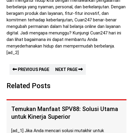
dan mengatur hidup kita dengan menawarkan pengalaman
berbelanja yang nyaman, personal, dan berkelanjutan. Dengan
beragam produk dan layanan, fitur-fitur inovatif, dan
komitmen terhadap keberlanjutan, Cuan247 benar-benar
mengubah permainan dalam hal belanja online dan layanan
digital. Jadi mengapa menunggu? Kunjungi Cuan247 hari ini
dan lihat bagaimana ini dapat membantu Anda
menyederhanakan hidup dan mempermudah berbelanja.
[ad_2]
PREVIOUS PAGE
NEXT PAGE
Related Posts
Temukan Manfaat SPV88: Solusi Utama
untuk Kinerja Superior
[ad_1] Jika Anda mencari solusi mutakhir untuk