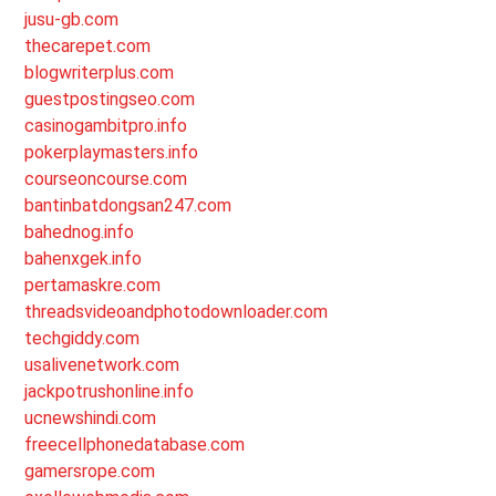
jusu-gb.com
thecarepet.com
blogwriterplus.com
guestpostingseo.com
casinogambitpro.info
pokerplaymasters.info
courseoncourse.com
bantinbatdongsan247.com
bahednog.info
bahenxgek.info
pertamaskre.com
threadsvideoandphotodownloader.com
techgiddy.com
usalivenetwork.com
jackpotrushonline.info
ucnewshindi.com
freecellphonedatabase.com
gamersrope.com