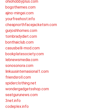
ohiohobbyplus.com
bogothemes.com
ajino-mingei.com
yourfreehost.info
cheapnorthfacejacketsm.com
gurjoshhomes.com
tombradydiet.com
bonthaiclub.com
casusbelli-mod.com
bookplatesociety.com
lebnewsmedia.com
sonosonora.com
linkuusinternasional1.com
friendsroll.com
spiderclothing.net
wondergadgetsshop.com
seatgurunews.com
3net.info
codeplex.info