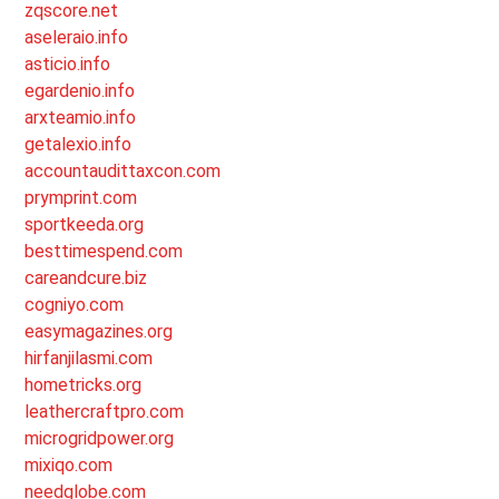
zqscore.net
aseleraio.info
asticio.info
egardenio.info
arxteamio.info
getalexio.info
accountaudittaxcon.com
prymprint.com
sportkeeda.org
besttimespend.com
careandcure.biz
cogniyo.com
easymagazines.org
hirfanjilasmi.com
hometricks.org
leathercraftpro.com
microgridpower.org
mixiqo.com
needglobe.com