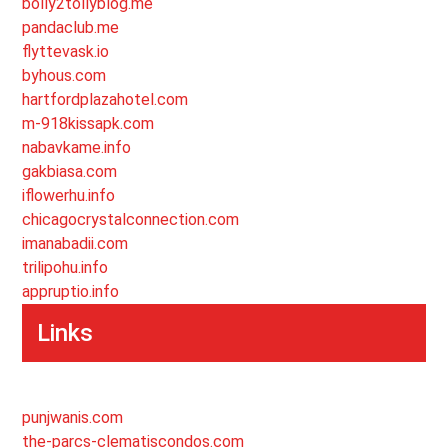
bolly2tollyblog.me
pandaclub.me
flyttevask.io
byhous.com
hartfordplazahotel.com
m-918kissapk.com
nabavkame.info
gakbiasa.com
iflowerhu.info
chicagocrystalconnection.com
imanabadii.com
trilipohu.info
appruptio.info
Links
punjwanis.com
the-parcs-clematiscondos.com