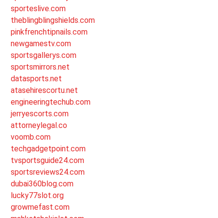
sporteslive.com
theblingblingshields.com
pinkfrenchtipnails.com
newgamestv.com
sportsgallerys.com
sportsmirrors.net
datasports.net
atasehirescortu.net
engineeringtechub.com
jerryescorts.com
attorneylegal.co
voomb.com
techgadgetpoint.com
tvsportsguide24.com
sportsreviews24.com
dubai360blog.com
lucky77slot.org
growmefast.com