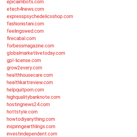
epicaimbots.com
etech4news.com
expresspsychedelicsshop.com
fashionistani.com
feelingswed.com
firecabal.com
forbessmagazine.com
globalmarketlivetoday.com
gpl-license.com
grow2every.com
healthhousecare.com
healthkartreview.com
helpquitporn.com
highqualitybanknote.com
hostingnews24.com
hottstyle.com
howtodiyanything.com
inspiringearthlings.com
investindependent.com