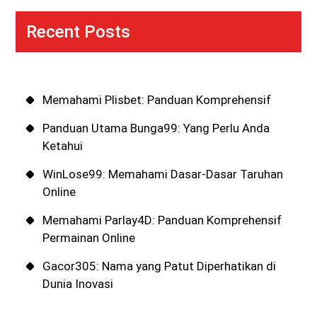
Recent Posts
Memahami Plisbet: Panduan Komprehensif
Panduan Utama Bunga99: Yang Perlu Anda
Ketahui
WinLose99: Memahami Dasar-Dasar Taruhan
Online
Memahami Parlay4D: Panduan Komprehensif
Permainan Online
Gacor305: Nama yang Patut Diperhatikan di
Dunia Inovasi