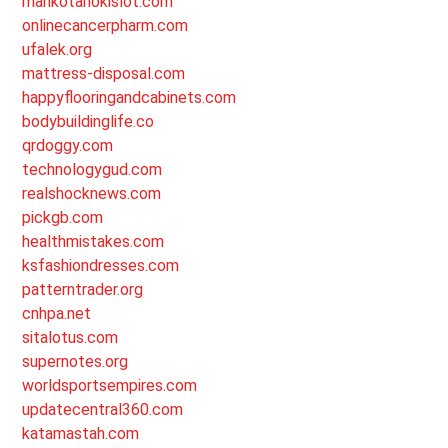
mahkotahokislot.com
onlinecancerpharm.com
ufalek.org
mattress-disposal.com
happyflooringandcabinets.com
bodybuildinglife.co
qrdoggy.com
technologygud.com
realshocknews.com
pickgb.com
healthmistakes.com
ksfashiondresses.com
patterntrader.org
cnhpa.net
sitalotus.com
supernotes.org
worldsportsempires.com
updatecentral360.com
katamastah.com