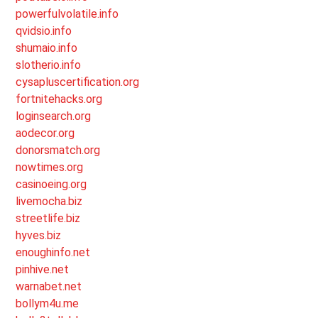
powerfulvolatile.info
qvidsio.info
shumaio.info
slotherio.info
cysapluscertification.org
fortnitehacks.org
loginsearch.org
aodecor.org
donorsmatch.org
nowtimes.org
casinoeing.org
livemocha.biz
streetlife.biz
hyves.biz
enoughinfo.net
pinhive.net
warnabet.net
bollym4u.me