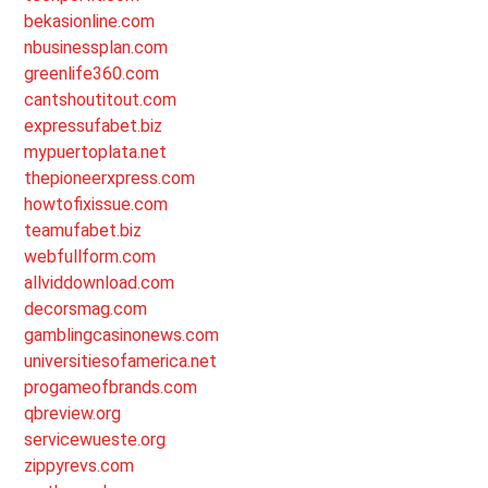
bekasionline.com
nbusinessplan.com
greenlife360.com
cantshoutitout.com
expressufabet.biz
mypuertoplata.net
thepioneerxpress.com
howtofixissue.com
teamufabet.biz
webfullform.com
allviddownload.com
decorsmag.com
gamblingcasinonews.com
universitiesofamerica.net
progameofbrands.com
qbreview.org
servicewueste.org
zippyrevs.com