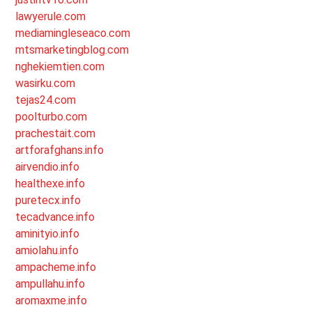
lawyerule.com
mediamingleseaco.com
mtsmarketingblog.com
nghekiemtien.com
wasirku.com
tejas24.com
poolturbo.com
prachestait.com
artforafghans.info
airvendio.info
healthexe.info
puretecx.info
tecadvance.info
aminityio.info
amiolahu.info
ampacheme.info
ampullahu.info
aromaxme.info