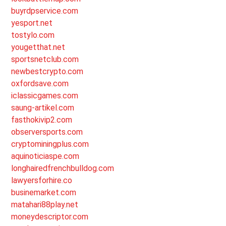
buyrdpservice.com
yesport.net
tostylo.com
yougetthat.net
sportsnetclub.com
newbestcrypto.com
oxfordsave.com
iclassicgames.com
saung-artikel.com
fasthokivip2.com
observersports.com
cryptominingplus.com
aquinoticiaspe.com
longhairedfrenchbulldog.com
lawyersforhire.co
businemarket.com
matahari88play.net
moneydescriptor.com