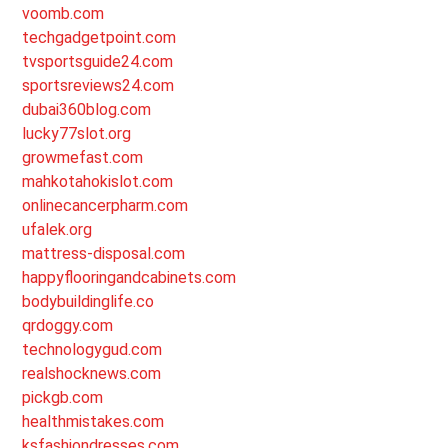
voomb.com
techgadgetpoint.com
tvsportsguide24.com
sportsreviews24.com
dubai360blog.com
lucky77slot.org
growmefast.com
mahkotahokislot.com
onlinecancerpharm.com
ufalek.org
mattress-disposal.com
happyflooringandcabinets.com
bodybuildinglife.co
qrdoggy.com
technologygud.com
realshocknews.com
pickgb.com
healthmistakes.com
ksfashiondresses.com