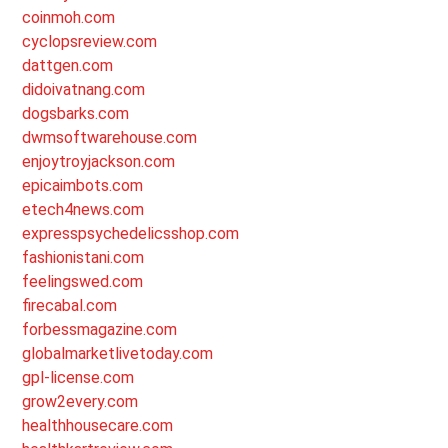
coinmoh.com
cyclopsreview.com
dattgen.com
didoivatnang.com
dogsbarks.com
dwmsoftwarehouse.com
enjoytroyjackson.com
epicaimbots.com
etech4news.com
expresspsychedelicsshop.com
fashionistani.com
feelingswed.com
firecabal.com
forbessmagazine.com
globalmarketlivetoday.com
gpl-license.com
grow2every.com
healthhousecare.com