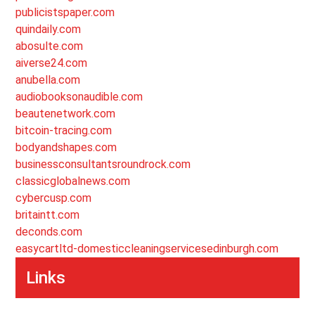
publicistspaper.com
quindaily.com
abosulte.com
aiverse24.com
anubella.com
audiobooksonaudible.com
beautenetwork.com
bitcoin-tracing.com
bodyandshapes.com
businessconsultantsroundrock.com
classicglobalnews.com
cybercusp.com
britaintt.com
deconds.com
easycartltd-domesticcleaningservicesedinburgh.com
Links