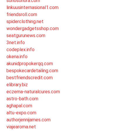
sonosonora.com
linkuusinternasional1.com
friendsroll.com
spiderclothing.net
wondergadgetsshop.com
seatgurunews.com
3net.info
codeplex.info
okena.info
akunidpropokerqq.com
bespokecardetailing.com
bestfriendscredit.com
elibrary.biz
eczema-naturalcures.com
astro-bath.com
aghapal.com
altu-expo.com
authorjennijames.com
viajearoma.net