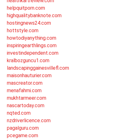
healthkartreview.com
helpquitporn.com
highqualitybanknote.com
hostingnews24.com
hottstyle.com
howtodiyanything.com
inspiringearthlings.com
investindependent.com
kralbozguncu1.com
landscapinggainesvillefl.com
maisonhauturier.com
mascreator.com
menafahmi.com
mukhtarmeer.com
nascartoday.com
nqted.com
nzdriverlicence.com
pagalguru.com
pcegame.com