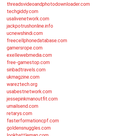
threadsvideoandphotodownloader.com
techgiddy.com
usalivenetwork.com
jackpotrushonline.info
ucnewshindi.com
freecellphonedatabase.com
gamersrope.com
exellewebmedia.com
free-gamestop.com
sinbadtravels.com
ukmagzine.com
wareztech.org
usabestnetwork.com
jessepinkmanoutfit.com
umailsend.com
retarys.com
fasterformationcpf.com
goldensnuggles.com
lookbattlemap.com