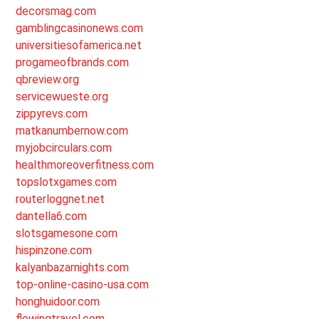
decorsmag.com
gamblingcasinonews.com
universitiesofamerica.net
progameofbrands.com
qbreview.org
servicewueste.org
zippyrevs.com
matkanumbernow.com
myjobcirculars.com
healthmoreoverfitness.com
topslotxgames.com
routerloggnet.net
dantella6.com
slotsgamesone.com
hispinzone.com
kalyanbazarnights.com
top-online-casino-usa.com
honghuidoor.com
flowingtravel.com