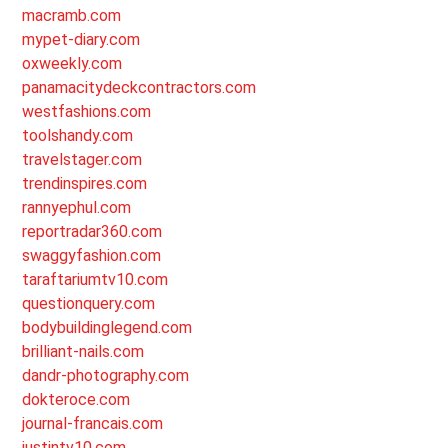
macramb.com
mypet-diary.com
oxweekly.com
panamacitydeckcontractors.com
westfashions.com
toolshandy.com
travelstager.com
trendinspires.com
rannyephul.com
reportradar360.com
swaggyfashion.com
taraftariumtv10.com
questionquery.com
bodybuildinglegend.com
brilliant-nails.com
dandr-photography.com
dokteroce.com
journal-francais.com
justintv10.com