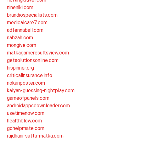
nineniki.com
brandiospecialists.com
medicalcare7.com
adtennaball.com
nabzah.com
mongive.com
matkagameresultsview.com
getsolutionsonline.com
hispinner.org
criticalinsurance.info
nokariposter.com
kalyan-guessing-nightplay.com
gameofpanels.com
androidappsdownloader.com
usetimenow.com
healthblow.com
gohelpmate.com
rajdhani-satta-matka.com