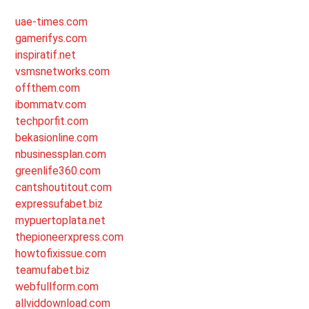
uae-times.com
gamerifys.com
inspiratif.net
vsmsnetworks.com
offthem.com
ibommatv.com
techporfit.com
bekasionline.com
nbusinessplan.com
greenlife360.com
cantshoutitout.com
expressufabet.biz
mypuertoplata.net
thepioneerxpress.com
howtofixissue.com
teamufabet.biz
webfullform.com
allviddownload.com