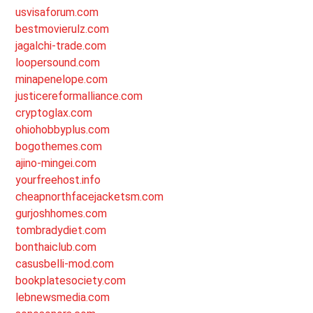
usvisaforum.com
bestmovierulz.com
jagalchi-trade.com
loopersound.com
minapenelope.com
justicereformalliance.com
cryptoglax.com
ohiohobbyplus.com
bogothemes.com
ajino-mingei.com
yourfreehost.info
cheapnorthfacejacketsm.com
gurjoshhomes.com
tombradydiet.com
bonthaiclub.com
casusbelli-mod.com
bookplatesociety.com
lebnewsmedia.com