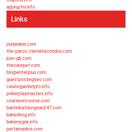
appruptio.info
Links
punjwanis.com
the-parcs-clematiscondos.com
jusu-gb.com
thecarepet.com
blogwriterplus.com
guestpostingseo.com
casinogambitpro.info
pokerplaymasters.info
courseoncourse.com
bantinbatdongsan247.com
bahednog.info
bahenxgek.info
pertamaskre.com