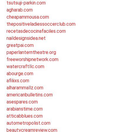
tsutsuji-parkin.com
agharab.com
cheapammousa.com
thepositiveladiessoccerclub.com
recetasdecocinafaciles.com
naildesignsidea.net
greatpai.com
paperlanterntheatre.org
freeworshipnetwork.com
watercraftllc.com
abourge.com
afiliixs.com
alharammallz.com
americanbulletins.com
asespares.com
arabianstime.com
atticabblues.com
autometropolist.com
beautycreamreview.com