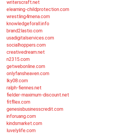
writerscraft.net
elearning-childprotection.com
wrestling4mena.com
knowledgeforall.info
brand2lastio.com
usadigitalservices.com
socialhoppers.com
creativedream.net
n2315.com
getwebonline.com
onlyfansheaven.com
lky08.com
ralph-fiennes.net
fielder-maximum-discount.net
fitfllex.com
genesisbusinesscredit.com
inforuang.com
kindsmarket.com
luvelylife.com