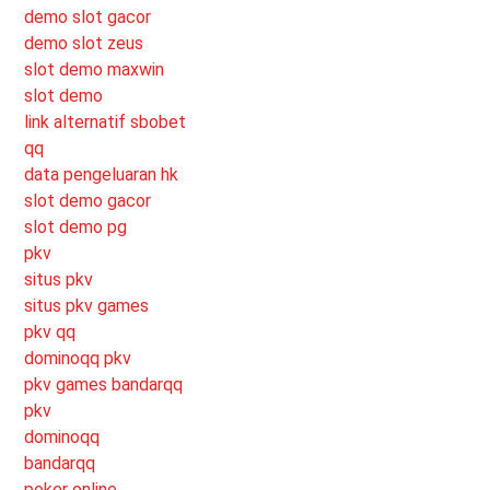
demo slot gacor
demo slot zeus
slot demo maxwin
slot demo
link alternatif sbobet
qq
data pengeluaran hk
slot demo gacor
slot demo pg
pkv
situs pkv
situs pkv games
pkv qq
dominoqq pkv
pkv games bandarqq
pkv
dominoqq
bandarqq
poker online