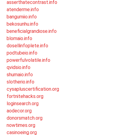
asserthatecontrast.info
atenderme.info
bangumiio.info
bekosunhu.info
beneficialgrandiose.info
blomaio.info
dosellinfoplete.info
podtubeio.info
powerfulvolatile.info
qvidsio.info
shumaio.info
slotherio.info
cysapluscertification.org
fortnitehacks.org
loginsearch.org
aodecor.org
donorsmatch.org
nowtimes.org
casinoeing.org