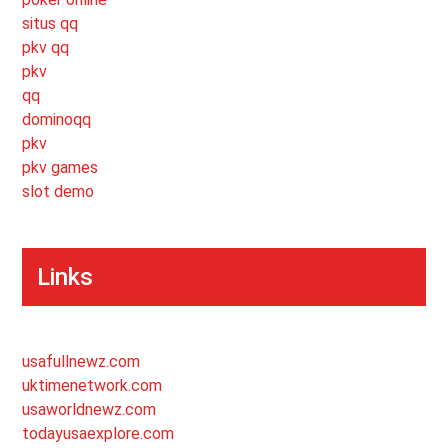
situs qq
pkv qq
pkv
qq
dominoqq
pkv
pkv games
slot demo
Links
usafullnewz.com
uktimenetwork.com
usaworldnewz.com
todayusaexplore.com