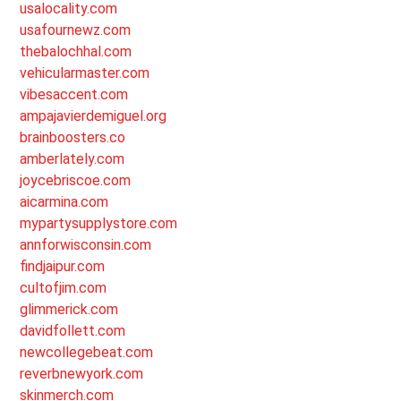
usalocality.com
usafournewz.com
thebalochhal.com
vehicularmaster.com
vibesaccent.com
ampajavierdemiguel.org
brainboosters.co
amberlately.com
joycebriscoe.com
aicarmina.com
mypartysupplystore.com
annforwisconsin.com
findjaipur.com
cultofjim.com
glimmerick.com
davidfollett.com
newcollegebeat.com
reverbnewyork.com
skinmerch.com