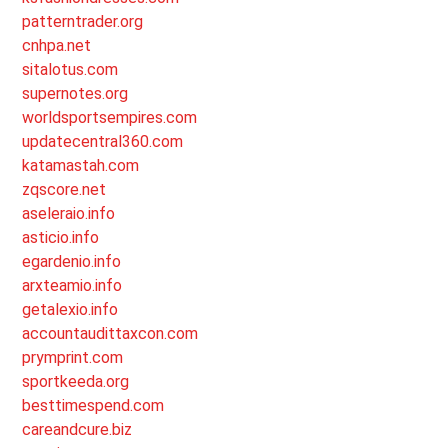
patterntrader.org
cnhpa.net
sitalotus.com
supernotes.org
worldsportsempires.com
updatecentral360.com
katamastah.com
zqscore.net
aseleraio.info
asticio.info
egardenio.info
arxteamio.info
getalexio.info
accountaudittaxcon.com
prymprint.com
sportkeeda.org
besttimespend.com
careandcure.biz