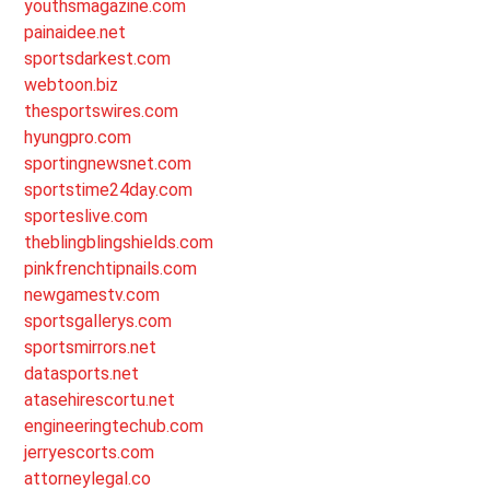
youthsmagazine.com
painaidee.net
sportsdarkest.com
webtoon.biz
thesportswires.com
hyungpro.com
sportingnewsnet.com
sportstime24day.com
sporteslive.com
theblingblingshields.com
pinkfrenchtipnails.com
newgamestv.com
sportsgallerys.com
sportsmirrors.net
datasports.net
atasehirescortu.net
engineeringtechub.com
jerryescorts.com
attorneylegal.co