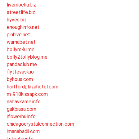
livemocha.biz
streetlife.biz
hyves.biz
enoughinfo.net
pinhive.net
warnabet.net
bollym4u.me
bolly2tollyblog.me
pandaclub.me
flyttevask.io
byhous.com
hartfordplazahotel.com
m-918kissapk.com
nabavkame.info
gakbiasa.com
iflowerhu.info
chicagocrystalconnection.com
imanabadii.com
trilipohu.info