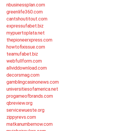
nbusinessplan.com
greenlife360.com
cantshoutitout.com
expressufabet.biz
mypuertoplata.net
thepioneerxpress.com
howtofixissue.com
teamufabet.biz
webfullform.com
allviddownload.com
decorsmag.com
gamblingcasinonews.com
universitiesofamerica.net
progameofbrands.com
qbreview.org
servicewueste.org
zippyrevs.com
matkanumbernow.com