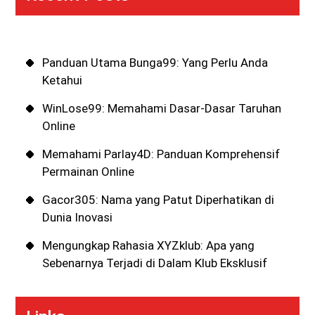
Panduan Utama Bunga99: Yang Perlu Anda
Ketahui
WinLose99: Memahami Dasar-Dasar Taruhan
Online
Memahami Parlay4D: Panduan Komprehensif
Permainan Online
Gacor305: Nama yang Patut Diperhatikan di
Dunia Inovasi
Mengungkap Rahasia XYZklub: Apa yang
Sebenarnya Terjadi di Dalam Klub Eksklusif