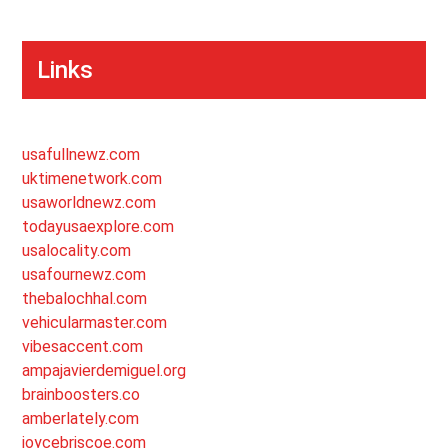
Links
usafullnewz.com
uktimenetwork.com
usaworldnewz.com
todayusaexplore.com
usalocality.com
usafournewz.com
thebalochhal.com
vehicularmaster.com
vibesaccent.com
ampajavierdemiguel.org
brainboosters.co
amberlately.com
joycebriscoe.com