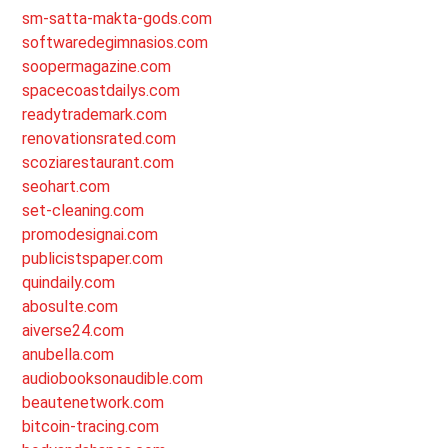
sm-satta-makta-gods.com
softwaredegimnasios.com
soopermagazine.com
spacecoastdailys.com
readytrademark.com
renovationsrated.com
scoziarestaurant.com
seohart.com
set-cleaning.com
promodesignai.com
publicistspaper.com
quindaily.com
abosulte.com
aiverse24.com
anubella.com
audiobooksonaudible.com
beautenetwork.com
bitcoin-tracing.com