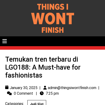
Temukan tren terbaru di
LGO188: A Must-have for
fashionistas
January 30, 2025
|
admin@thingsiwontfinish.com
|
0 Comment
|
7:25 pm
Categories:
Judi Slot