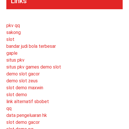
Links
pkv qq
sakong
slot
bandar judi bola terbesar
gaple
situs pkv
situs pkv games
demo slot
demo slot gacor
demo slot zeus
slot demo maxwin
slot demo
link alternatif sbobet
qq
data pengeluaran hk
slot demo gacor