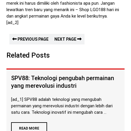
merek ini harus dimiliki oleh fashionista apa pun. Jangan
lewatkan tren baru yang menarik ini – Shop LGO188 hari ini
dan angkat permainan gaya Anda ke level berikutnya.
[ad_2]
PREVIOUS PAGE
NEXT PAGE
Related Posts
SPV88: Teknologi pengubah permainan
yang merevolusi industri
[ad_1] SPV88 adalah teknologi yang mengubah
permainan yang merevolusi industri dengan lebih dari
satu cara. Teknologi inovatif ini mengubah cara ...
READ MORE