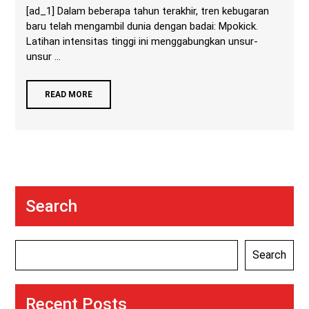
[ad_1] Dalam beberapa tahun terakhir, tren kebugaran
baru telah mengambil dunia dengan badai: Mpokick.
Latihan intensitas tinggi ini menggabungkan unsur-
unsur ...
READ MORE
Search
Search
Recent Posts