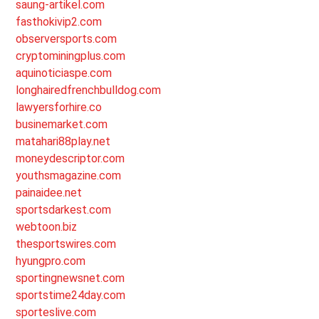
saung-artikel.com
fasthokivip2.com
observersports.com
cryptominingplus.com
aquinoticiaspe.com
longhairedfrenchbulldog.com
lawyersforhire.co
businemarket.com
matahari88play.net
moneydescriptor.com
youthsmagazine.com
painaidee.net
sportsdarkest.com
webtoon.biz
thesportswires.com
hyungpro.com
sportingnewsnet.com
sportstime24day.com
sporteslive.com