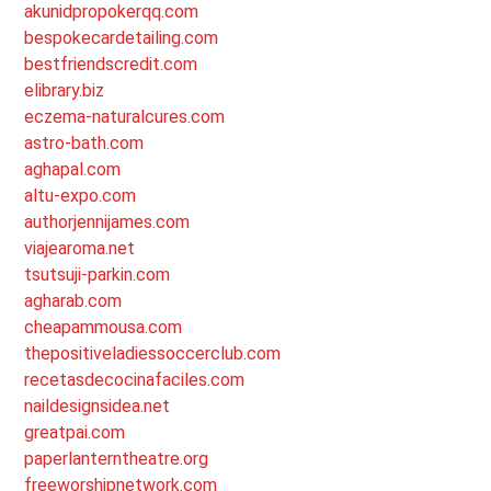
akunidpropokerqq.com
bespokecardetailing.com
bestfriendscredit.com
elibrary.biz
eczema-naturalcures.com
astro-bath.com
aghapal.com
altu-expo.com
authorjennijames.com
viajearoma.net
tsutsuji-parkin.com
agharab.com
cheapammousa.com
thepositiveladiessoccerclub.com
recetasdecocinafaciles.com
naildesignsidea.net
greatpai.com
paperlanterntheatre.org
freeworshipnetwork.com