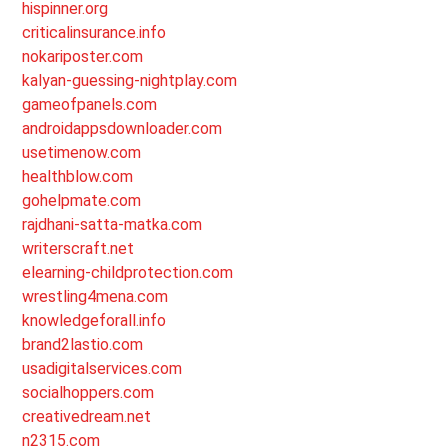
hispinner.org
criticalinsurance.info
nokariposter.com
kalyan-guessing-nightplay.com
gameofpanels.com
androidappsdownloader.com
usetimenow.com
healthblow.com
gohelpmate.com
rajdhani-satta-matka.com
writerscraft.net
elearning-childprotection.com
wrestling4mena.com
knowledgeforall.info
brand2lastio.com
usadigitalservices.com
socialhoppers.com
creativedream.net
n2315.com