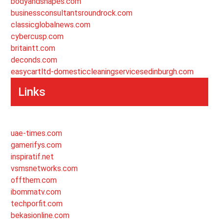
bodyandshapes.com
businessconsultantsroundrock.com
classicglobalnews.com
cybercusp.com
britaintt.com
deconds.com
easycartltd-domesticcleaningservicesedinburgh.com
Links
uae-times.com
gamerifys.com
inspiratif.net
vsmsnetworks.com
offthem.com
ibommatv.com
techporfit.com
bekasionline.com