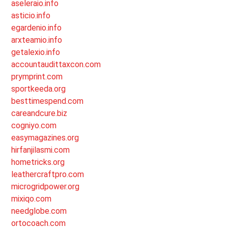
aseleraio.info
asticio.info
egardenio.info
arxteamio.info
getalexio.info
accountaudittaxcon.com
prymprint.com
sportkeeda.org
besttimespend.com
careandcure.biz
cogniyo.com
easymagazines.org
hirfanjilasmi.com
hometricks.org
leathercraftpro.com
microgridpower.org
mixiqo.com
needglobe.com
ortocoach.com