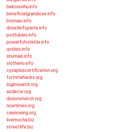
bekosunhu.info
beneficialgrandiose.info
blomaio.info
dosellinfoplete.info
podtubeio.info
powerfulvolatile.info
qvidsio.info
shumaio.info
slotherio.info
cysapluscertification.org
fortnitehacks.org
loginsearch.org
aodecor.org
donorsmatch.org
nowtimes.org
casinoeing.org
livemocha.biz
streetlife.biz