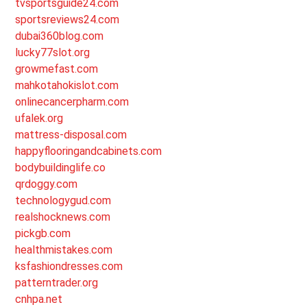
tvsportsguide24.com
sportsreviews24.com
dubai360blog.com
lucky77slot.org
growmefast.com
mahkotahokislot.com
onlinecancerpharm.com
ufalek.org
mattress-disposal.com
happyflooringandcabinets.com
bodybuildinglife.co
qrdoggy.com
technologygud.com
realshocknews.com
pickgb.com
healthmistakes.com
ksfashiondresses.com
patterntrader.org
cnhpa.net