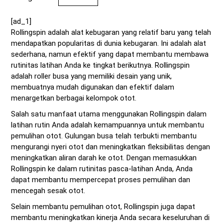
[ad_1]
Rollingspin adalah alat kebugaran yang relatif baru yang telah
mendapatkan popularitas di dunia kebugaran. Ini adalah alat
sederhana, namun efektif yang dapat membantu membawa
rutinitas latihan Anda ke tingkat berikutnya. Rollingspin
adalah roller busa yang memiliki desain yang unik,
membuatnya mudah digunakan dan efektif dalam
menargetkan berbagai kelompok otot.
Salah satu manfaat utama menggunakan Rollingspin dalam
latihan rutin Anda adalah kemampuannya untuk membantu
pemulihan otot. Gulungan busa telah terbukti membantu
mengurangi nyeri otot dan meningkatkan fleksibilitas dengan
meningkatkan aliran darah ke otot. Dengan memasukkan
Rollingspin ke dalam rutinitas pasca-latihan Anda, Anda
dapat membantu mempercepat proses pemulihan dan
mencegah sesak otot.
Selain membantu pemulihan otot, Rollingspin juga dapat
membantu meningkatkan kinerja Anda secara keseluruhan di