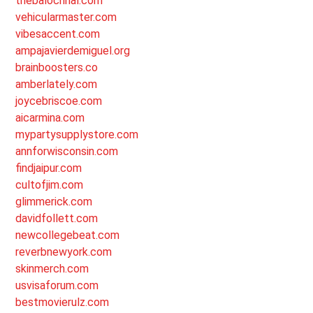
thebalochhal.com
vehicularmaster.com
vibesaccent.com
ampajavierdemiguel.org
brainboosters.co
amberlately.com
joycebriscoe.com
aicarmina.com
mypartysupplystore.com
annforwisconsin.com
findjaipur.com
cultofjim.com
glimmerick.com
davidfollett.com
newcollegebeat.com
reverbnewyork.com
skinmerch.com
usvisaforum.com
bestmovierulz.com