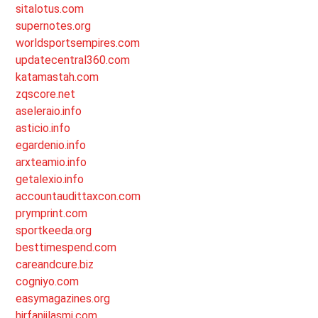
sitalotus.com
supernotes.org
worldsportsempires.com
updatecentral360.com
katamastah.com
zqscore.net
aseleraio.info
asticio.info
egardenio.info
arxteamio.info
getalexio.info
accountaudittaxcon.com
prymprint.com
sportkeeda.org
besttimespend.com
careandcure.biz
cogniyo.com
easymagazines.org
hirfanjilasmi.com