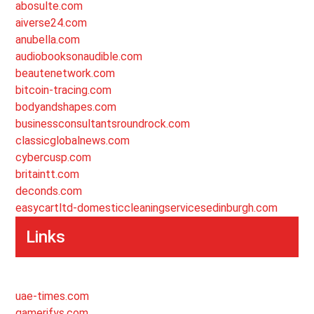
abosulte.com
aiverse24.com
anubella.com
audiobooksonaudible.com
beautenetwork.com
bitcoin-tracing.com
bodyandshapes.com
businessconsultantsroundrock.com
classicglobalnews.com
cybercusp.com
britaintt.com
deconds.com
easycartltd-domesticcleaningservicesedinburgh.com
Links
uae-times.com
gamerifys.com