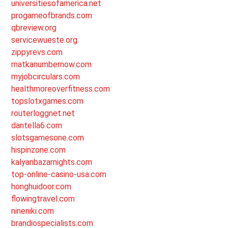
universitiesofamerica.net
progameofbrands.com
qbreview.org
servicewueste.org
zippyrevs.com
matkanumbernow.com
myjobcirculars.com
healthmoreoverfitness.com
topslotxgames.com
routerloggnet.net
dantella6.com
slotsgamesone.com
hispinzone.com
kalyanbazarnights.com
top-online-casino-usa.com
honghuidoor.com
flowingtravel.com
nineniki.com
brandiospecialists.com