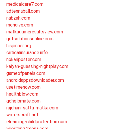
medicalcare7.com
adtennaball.com
nabzah.com
mongive.com
matkagameresultsview.com
getsolutionsonline.com
hispinner.org
criticalinsurance.info
nokariposter.com
kalyan-guessing-nightplay.com
gameofpanels.com
androidappsdownloader.com
usetimenow.com
healthblow.com
gohelpmate.com
rajdhani-satta-matka.com
writerscraft.net
elearning-childprotection.com
wrestling4mena.com