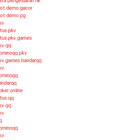
ata pengeluaran hk
lot demo gacor
lot demo pg
kv
itus pkv
itus pkv games
kv qq
ominoqq pkv
kv games bandarqq
kv
ominoqq
andarqq
oker online
itus qq
kv qq
kv
q
ominoqq
kv