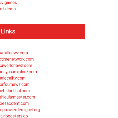
kv games
lot demo
Links
safullnewz.com
ktimenetwork.com
saworldnewz.com
odayusaexplore.com
salocality.com
safournewz.com
hebalochhal.com
ehicularmaster.com
ibesaccent.com
mpajavierdemiguel.org
rainboosters.co