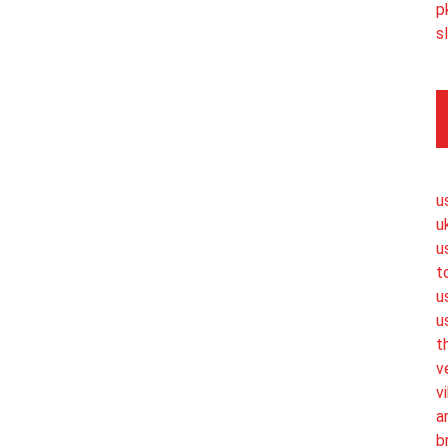
p
s
u
u
u
t
u
u
t
v
v
a
b