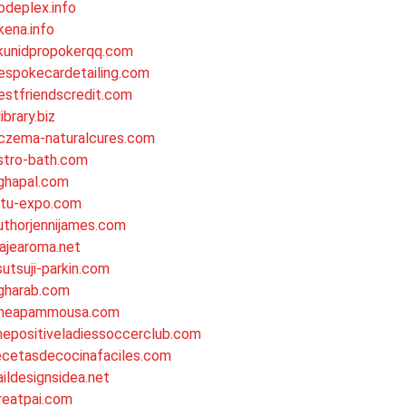
odeplex.info
kena.info
kunidpropokerqq.com
espokecardetailing.com
estfriendscredit.com
library.biz
czema-naturalcures.com
stro-bath.com
ghapal.com
ltu-expo.com
uthorjennijames.com
iajearoma.net
sutsuji-parkin.com
gharab.com
heapammousa.com
hepositiveladiessoccerclub.com
ecetasdecocinafaciles.com
aildesignsidea.net
reatpai.com