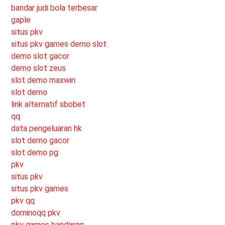
bandar judi bola terbesar
gaple
situs pkv
situs pkv games
demo slot
demo slot gacor
demo slot zeus
slot demo maxwin
slot demo
link alternatif sbobet
qq
data pengeluaran hk
slot demo gacor
slot demo pg
pkv
situs pkv
situs pkv games
pkv qq
dominoqq pkv
pkv games bandarqq