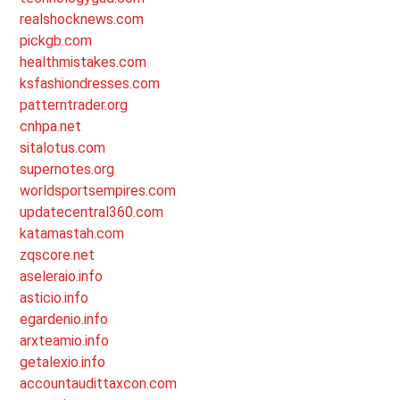
realshocknews.com
pickgb.com
healthmistakes.com
ksfashiondresses.com
patterntrader.org
cnhpa.net
sitalotus.com
supernotes.org
worldsportsempires.com
updatecentral360.com
katamastah.com
zqscore.net
aseleraio.info
asticio.info
egardenio.info
arxteamio.info
getalexio.info
accountaudittaxcon.com