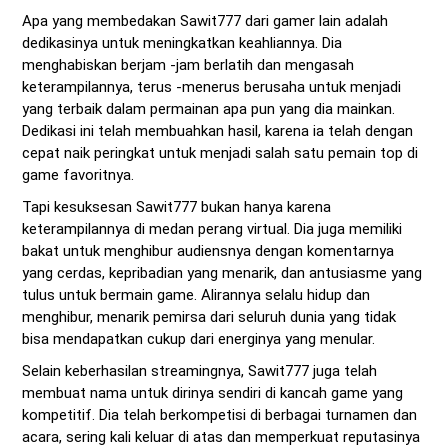
Apa yang membedakan Sawit777 dari gamer lain adalah
dedikasinya untuk meningkatkan keahliannya. Dia
menghabiskan berjam -jam berlatih dan mengasah
keterampilannya, terus -menerus berusaha untuk menjadi
yang terbaik dalam permainan apa pun yang dia mainkan.
Dedikasi ini telah membuahkan hasil, karena ia telah dengan
cepat naik peringkat untuk menjadi salah satu pemain top di
game favoritnya.
Tapi kesuksesan Sawit777 bukan hanya karena
keterampilannya di medan perang virtual. Dia juga memiliki
bakat untuk menghibur audiensnya dengan komentarnya
yang cerdas, kepribadian yang menarik, dan antusiasme yang
tulus untuk bermain game. Alirannya selalu hidup dan
menghibur, menarik pemirsa dari seluruh dunia yang tidak
bisa mendapatkan cukup dari energinya yang menular.
Selain keberhasilan streamingnya, Sawit777 juga telah
membuat nama untuk dirinya sendiri di kancah game yang
kompetitif. Dia telah berkompetisi di berbagai turnamen dan
acara, sering kali keluar di atas dan memperkuat reputasinya