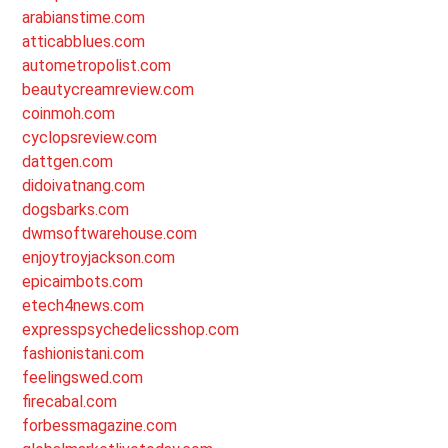
arabianstime.com
atticabblues.com
autometropolist.com
beautycreamreview.com
coinmoh.com
cyclopsreview.com
dattgen.com
didoivatnang.com
dogsbarks.com
dwmsoftwarehouse.com
enjoytroyjackson.com
epicaimbots.com
etech4news.com
expresspsychedelicsshop.com
fashionistani.com
feelingswed.com
firecabal.com
forbessmagazine.com