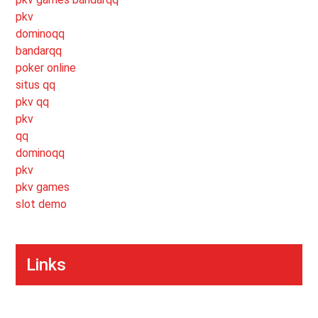
pkv
dominoqq
bandarqq
poker online
situs qq
pkv qq
pkv
qq
dominoqq
pkv
pkv games
slot demo
Links