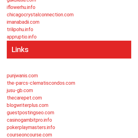
iflowerhu.info
chicagocrystalconnection.com
imanabadii.com
trilipohu.info
appruptio.info
Links
punjwanis.com
the-parcs-clematiscondos.com
jusu-gb.com
thecarepet.com
blogwriterplus.com
guestpostingseo.com
casinogambitpro.info
pokerplaymasters.info
courseoncourse.com