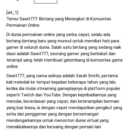
[ad_1]
Temui Sawit777: Bintang yang Meningkat di Komunitas
Permainan Online
Di dunia permainan online yang serba cepat, selalu ada
bintang-bintang baru yang muncul untuk memikat hati para
gamer di seluruh dunia. Salah satu bintang yang sedang naik
daun adalah Sawit777, seorang gamer yang berbakat dan
terampil yang telah membuat gelombang di komunitas game
online.
Sawit777, yang nama aslinya adalah Sarah Smith, pertama
kali meledak ke tempat kejadian beberapa tahun yang lalu
ketika dia mulai streaming gameplaynya di platform populer
seperti Twitch dan YouTube. Dengan kepribadiannya yang
menular, kecerdasan yang cepat, dan keterampilan bermain
yang luar biasa, ia dengan cepat mendapatkan pengikut yang
setia dari penggemar yang dengan bersemangat
mendengarkannya untuk menonton dunia virtual yang
menaklukkannya dan bersaing dengan pemain lain.