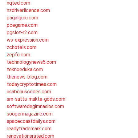
nqted.com
nzdriverlicence.com
pagalguru.com
pcegame.com
pgslot-r2.com
ws-expression.com
zchotels.com
zepfo.com
technologynews5.com
teknoeduka.com
thenews-blog.com
todaycryptotimes.com
usabonuscodes.com
sm-satta-makta-gods.com
softwaredegimnasios.com
soopermagazine.com
spacecoastdailys.com
readytrademark.com
renovationsrated.com