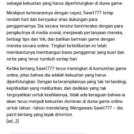
sebagai kekuatan yang harus diperhitungkan di dunia game.
Meskipun ketenarannya dengan cepat, Sawit777 tetap
rendah hati dan bersyukur atas dukungan para
penggemarnya. Dia secara teratur berinteraksi dengan para
pengikutnya di media sosial, menjawab pertanyaan mereka,
berbagi tips dan trik, dan bahkan bermain game dengan
mereka secara online. Tingkat keterlibatan ini telah
membantunya membangun basis penggemar yang kuat dan
setia yang terus tumbuh setiap hari.
Ketika bintang Sawit777 terus meningkat di komunitas game
online, jelas bahwa dia adalah kekuatan yang harus
diperhitungkan. Dengan keterampilannya yang tak tertandingi,
kepribadian yang melibatkan, dan dedikasi yang tak
tergoyahkan untuk keahliannya, tidak ada keraguan bahwa ia
akan terus menjadi kekuatan dominan di dunia game online
untuk tahun -tahun mendatang. Mengawasi Sawit777 – dia
pasti bintang yang layak ditonton.
[ad_2]