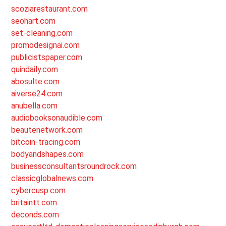
scoziarestaurant.com
seohart.com
set-cleaning.com
promodesignai.com
publicistspaper.com
quindaily.com
abosulte.com
aiverse24.com
anubella.com
audiobooksonaudible.com
beautenetwork.com
bitcoin-tracing.com
bodyandshapes.com
businessconsultantsroundrock.com
classicglobalnews.com
cybercusp.com
britaintt.com
deconds.com