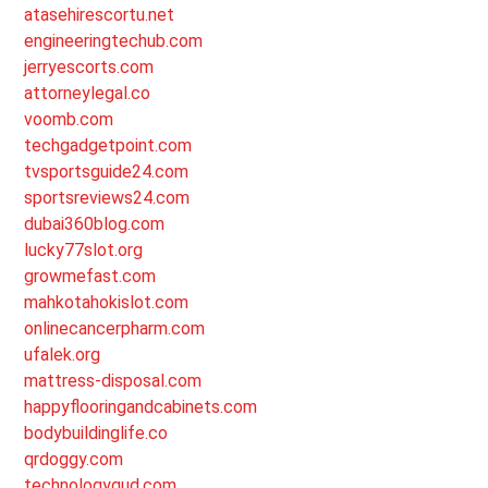
atasehirescortu.net
engineeringtechub.com
jerryescorts.com
attorneylegal.co
voomb.com
techgadgetpoint.com
tvsportsguide24.com
sportsreviews24.com
dubai360blog.com
lucky77slot.org
growmefast.com
mahkotahokislot.com
onlinecancerpharm.com
ufalek.org
mattress-disposal.com
happyflooringandcabinets.com
bodybuildinglife.co
qrdoggy.com
technologygud.com