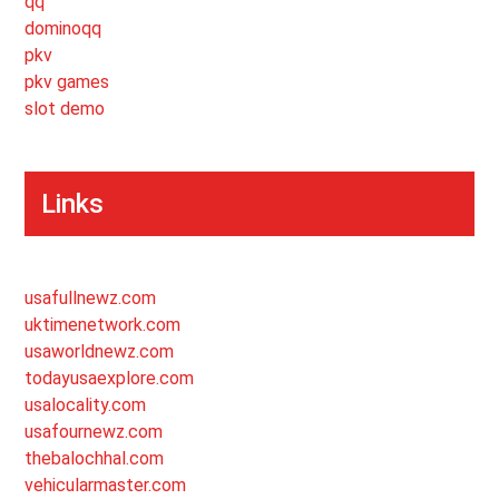
qq
dominoqq
pkv
pkv games
slot demo
Links
usafullnewz.com
uktimenetwork.com
usaworldnewz.com
todayusaexplore.com
usalocality.com
usafournewz.com
thebalochhal.com
vehicularmaster.com