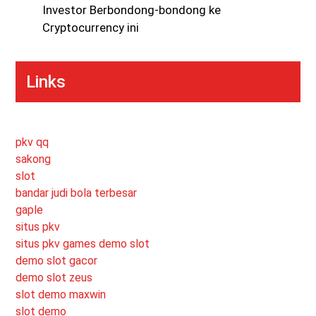
Investor Berbondong-bondong ke
Cryptocurrency ini
Links
pkv qq
sakong
slot
bandar judi bola terbesar
gaple
situs pkv
situs pkv games
demo slot
demo slot gacor
demo slot zeus
slot demo maxwin
slot demo