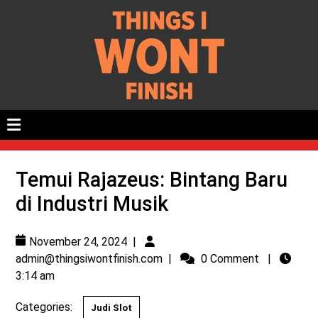
Temui Rajazeus: Bintang Baru
di Industri Musik
November 24, 2024
|
admin@thingsiwontfinish.com
|
0 Comment
|
3:14 am
Categories:
Judi Slot