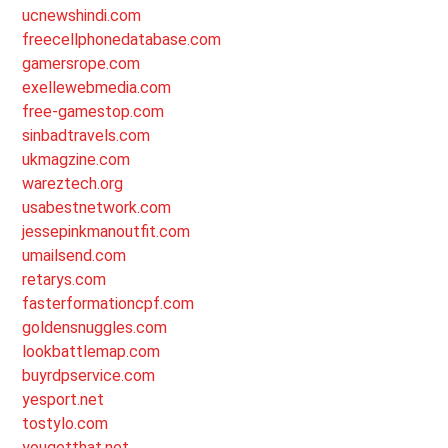
ucnewshindi.com
freecellphonedatabase.com
gamersrope.com
exellewebmedia.com
free-gamestop.com
sinbadtravels.com
ukmagzine.com
wareztech.org
usabestnetwork.com
jessepinkmanoutfit.com
umailsend.com
retarys.com
fasterformationcpf.com
goldensnuggles.com
lookbattlemap.com
buyrdpservice.com
yesport.net
tostylo.com
yougetthat.net