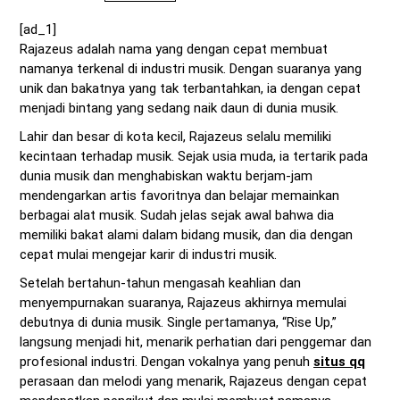
[ad_1]
Rajazeus adalah nama yang dengan cepat membuat
namanya terkenal di industri musik. Dengan suaranya yang
unik dan bakatnya yang tak terbantahkan, ia dengan cepat
menjadi bintang yang sedang naik daun di dunia musik.
Lahir dan besar di kota kecil, Rajazeus selalu memiliki
kecintaan terhadap musik. Sejak usia muda, ia tertarik pada
dunia musik dan menghabiskan waktu berjam-jam
mendengarkan artis favoritnya dan belajar memainkan
berbagai alat musik. Sudah jelas sejak awal bahwa dia
memiliki bakat alami dalam bidang musik, dan dia dengan
cepat mulai mengejar karir di industri musik.
Setelah bertahun-tahun mengasah keahlian dan
menyempurnakan suaranya, Rajazeus akhirnya memulai
debutnya di dunia musik. Single pertamanya, “Rise Up,”
langsung menjadi hit, menarik perhatian dari penggemar dan
profesional industri. Dengan vokalnya yang penuh
situs qq
perasaan dan melodi yang menarik, Rajazeus dengan cepat