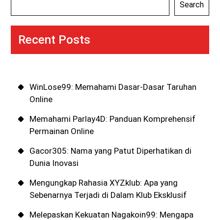
Search
Recent Posts
WinLose99: Memahami Dasar-Dasar Taruhan
Online
Memahami Parlay4D: Panduan Komprehensif
Permainan Online
Gacor305: Nama yang Patut Diperhatikan di
Dunia Inovasi
Mengungkap Rahasia XYZklub: Apa yang
Sebenarnya Terjadi di Dalam Klub Eksklusif
Melepaskan Kekuatan Nagakoin99: Mengapa