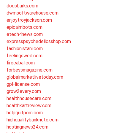
dogsbarks.com
dwmsoftwarehouse.com
enjoytroyjackson.com
epicaimbots.com
etech4news.com
expresspsychedelicsshop.com
fashionistani.com
feelingswed.com
firecabal.com
forbessmagazine.com
globalmarketlivetoday.com
gpl-license.com
grow2every.com
healthhousecare.com
healthkartreview.com
helpquitporn.com
highqualitybanknote.com
hostingnews24.com