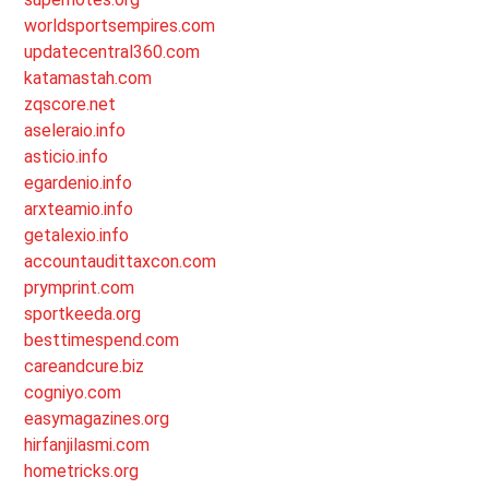
worldsportsempires.com
updatecentral360.com
katamastah.com
zqscore.net
aseleraio.info
asticio.info
egardenio.info
arxteamio.info
getalexio.info
accountaudittaxcon.com
prymprint.com
sportkeeda.org
besttimespend.com
careandcure.biz
cogniyo.com
easymagazines.org
hirfanjilasmi.com
hometricks.org