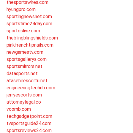
thesportswires.com
hyungpro.com
sportingnewsnet.com
sportstime24day.com
sporteslive.com
theblingblingshields.com
pinkfrenchtipnails.com
newgamestv.com
sportsgallerys.com
sportsmirrors.net
datasports.net
atasehirescortu.net
engineeringtechub.com
jerryescorts.com
attorneylegal.co
voomb.com
techgadgetpoint.com
tvsportsguide24.com
sportsreviews24.com