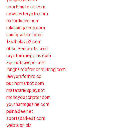
sportsnetclub.com
newbestcrypto.com
oxfordsave.com
iclassicgames.com
saung-artikel.com
fasthokivip2.com
observersports.com
cryptominingplus.com
aquinoticiaspe.com
longhairedfrenchbulldog.com
lawyersforhire.co
businemarket.com
matahari88play.net
moneydescriptor.com
youthsmagazine.com
painaidee.net
sportsdarkest.com
webtoon.biz