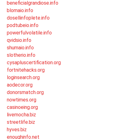
beneficialgrandiose.info
blomaio.info
dosellinfoplete.info
podtubeio.info
powerfulvolatile.info
qvidsio.info
shumaio.info
slotherio.info
cysapluscertification.org
fortnitehacks.org
loginsearch.org
aodecor.org
donorsmatch.org
nowtimes.org
casinoeing.org
livemocha.biz
streetlife.biz
hyves.biz
enoughinfo.net