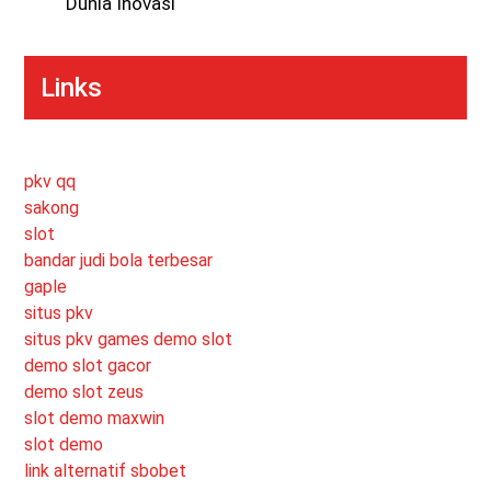
Dunia Inovasi
Links
pkv qq
sakong
slot
bandar judi bola terbesar
gaple
situs pkv
situs pkv games
demo slot
demo slot gacor
demo slot zeus
slot demo maxwin
slot demo
link alternatif sbobet