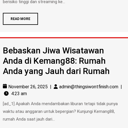
berisiko tinggi dan streaming ke...
READ MORE
Bebaskan Jiwa Wisatawan
Anda di Kemang88: Rumah
Anda yang Jauh dari Rumah
November 26, 2025
|
admin@thingsiwontfinish.com
|
4:23 am
[ad_1] Apakah Anda mendambakan liburan tetapi tidak punya
waktu atau anggaran untuk bepergian? Kunjungi Kemang88,
rumah Anda saat jauh dari...