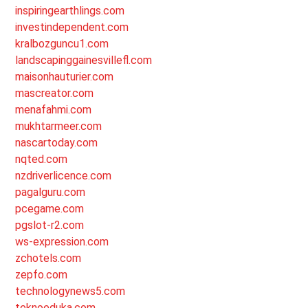
inspiringearthlings.com
investindependent.com
kralbozguncu1.com
landscapinggainesvillefl.com
maisonhauturier.com
mascreator.com
menafahmi.com
mukhtarmeer.com
nascartoday.com
nqted.com
nzdriverlicence.com
pagalguru.com
pcegame.com
pgslot-r2.com
ws-expression.com
zchotels.com
zepfo.com
technologynews5.com
teknoeduka.com