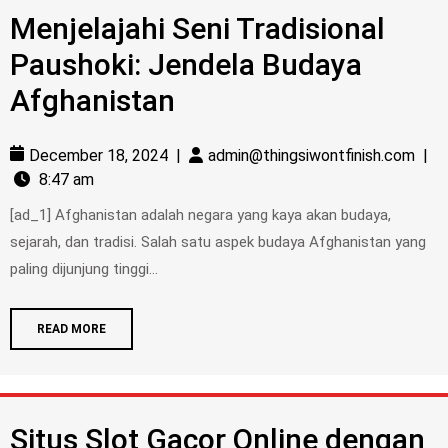
Menjelajahi Seni Tradisional
Paushoki: Jendela Budaya
Afghanistan
December 18, 2024
|
admin@thingsiwontfinish.com
|
8:47 am
[ad_1] Afghanistan adalah negara yang kaya akan budaya,
sejarah, dan tradisi. Salah satu aspek budaya Afghanistan yang
paling dijunjung tinggi...
READ MORE
Situs Slot Gacor Online dengan