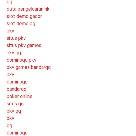
qq
data pengeluaran hk
slot demo gacor
slot demo pg
pkv
situs pkv
situs pkv games
pkv qq
dominoqq pkv
pkv games bandarqq
pkv
dominoqq
bandarqq
poker online
situs qq
pkv qq
pkv
qq
dominoqq