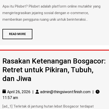
Apa itu Plisbet? Plisbet adalah platform online mutakhir yang
mengintegrasikan jejaring sosial dengan e-commerce,
memberikan pengguna ruang unik untuk berinteraksi...
READ MORE
Rasakan Ketenangan Bosgacor:
Retret untuk Pikiran, Tubuh,
dan Jiwa
April 26, 2026
|
admin@thingsiwontfinish.com
|
11:57 am
[ad_1] Terletak di jantung hutan lebat Bosgacor terdapat