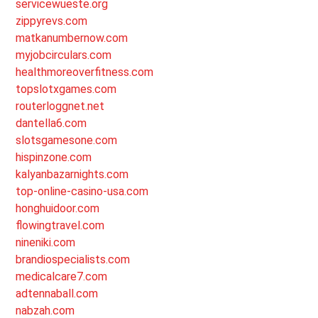
servicewueste.org
zippyrevs.com
matkanumbernow.com
myjobcirculars.com
healthmoreoverfitness.com
topslotxgames.com
routerloggnet.net
dantella6.com
slotsgamesone.com
hispinzone.com
kalyanbazarnights.com
top-online-casino-usa.com
honghuidoor.com
flowingtravel.com
nineniki.com
brandiospecialists.com
medicalcare7.com
adtennaball.com
nabzah.com