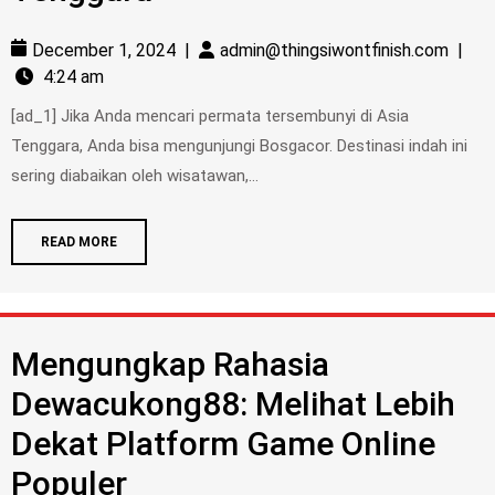
December 1, 2024
|
admin@thingsiwontfinish.com
|
4:24 am
[ad_1] Jika Anda mencari permata tersembunyi di Asia
Tenggara, Anda bisa mengunjungi Bosgacor. Destinasi indah ini
sering diabaikan oleh wisatawan,...
READ MORE
Mengungkap Rahasia
Dewacukong88: Melihat Lebih
Dekat Platform Game Online
Populer