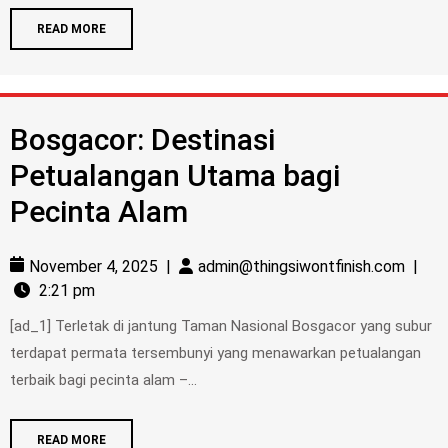
READ MORE
Bosgacor: Destinasi
Petualangan Utama bagi
Pecinta Alam
November 4, 2025
|
admin@thingsiwontfinish.com
|
2:21 pm
[ad_1] Terletak di jantung Taman Nasional Bosgacor yang subur
terdapat permata tersembunyi yang menawarkan petualangan
terbaik bagi pecinta alam –...
READ MORE