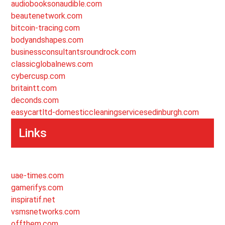
audiobooksonaudible.com
beautenetwork.com
bitcoin-tracing.com
bodyandshapes.com
businessconsultantsroundrock.com
classicglobalnews.com
cybercusp.com
britaintt.com
deconds.com
easycartltd-domesticcleaningservicesedinburgh.com
Links
uae-times.com
gamerifys.com
inspiratif.net
vsmsnetworks.com
offthem.com