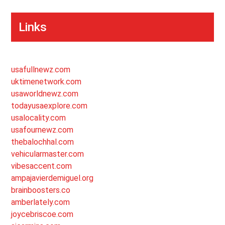
Links
usafullnewz.com
uktimenetwork.com
usaworldnewz.com
todayusaexplore.com
usalocality.com
usafournewz.com
thebalochhal.com
vehicularmaster.com
vibesaccent.com
ampajavierdemiguel.org
brainboosters.co
amberlately.com
joycebriscoe.com