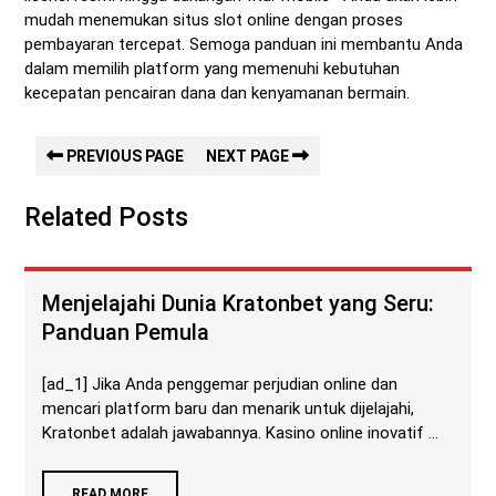
mudah menemukan situs slot online dengan proses
pembayaran tercepat. Semoga panduan ini membantu Anda
dalam memilih platform yang memenuhi kebutuhan
kecepatan pencairan dana dan kenyamanan bermain.
PREVIOUS PAGE
NEXT PAGE
Related Posts
Menjelajahi Dunia Kratonbet yang Seru:
Panduan Pemula
[ad_1] Jika Anda penggemar perjudian online dan
mencari platform baru dan menarik untuk dijelajahi,
Kratonbet adalah jawabannya. Kasino online inovatif ...
READ MORE