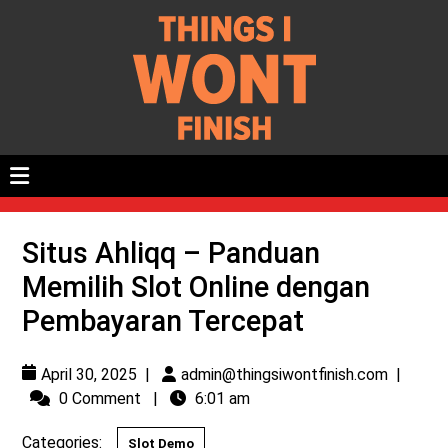
Situs Ahliqq – Panduan
Memilih Slot Online dengan
Pembayaran Tercepat
April 30, 2025
|
admin@thingsiwontfinish.com
|
0 Comment
|
6:01 am
Categories:
Slot Demo