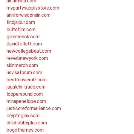
aicarmina.com
mypartysupplystore.com
annforwisconsin.com
findjaipur.com
cultofjim.com
glimmerick.com
davidfollett.com
newcollegebeat.com
reverbnewyork.com
skinmerch.com
usvisaforum.com
bestmovierulz.com
jagalchi-trade.com
loopersound.com
minapenelope.com
justicereformalliance.com
cryptoglax.com
ohiohobbyplus.com
bogothemes.com