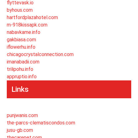
flyttevask.io
byhous.com
hartfordplazahotel.com
m-918kissapk.com
nabavkame.info
gakbiasa.com
iflowerhu.info
chicagocrystalconnection.com
imanabadii.com
trilipohu.info
appruptio.info
Links
punjwanis.com
the-parcs-clematiscondos.com
jusu-gb.com
thecarepet.com