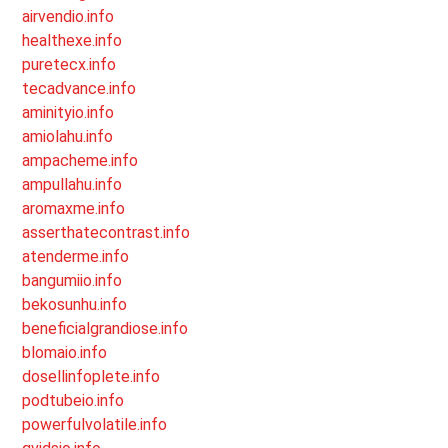
airvendio.info
healthexe.info
puretecx.info
tecadvance.info
aminityio.info
amiolahu.info
ampacheme.info
ampullahu.info
aromaxme.info
asserthatecontrast.info
atenderme.info
bangumiio.info
bekosunhu.info
beneficialgrandiose.info
blomaio.info
dosellinfoplete.info
podtubeio.info
powerfulvolatile.info