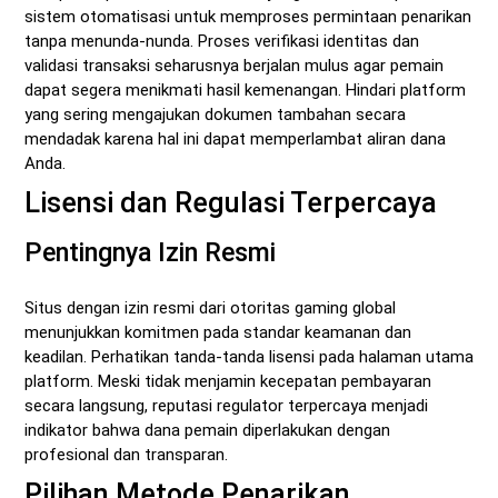
sistem otomatisasi untuk memproses permintaan penarikan
tanpa menunda-nunda. Proses verifikasi identitas dan
validasi transaksi seharusnya berjalan mulus agar pemain
dapat segera menikmati hasil kemenangan. Hindari platform
yang sering mengajukan dokumen tambahan secara
mendadak karena hal ini dapat memperlambat aliran dana
Anda.
Lisensi dan Regulasi Terpercaya
Pentingnya Izin Resmi
Situs dengan izin resmi dari otoritas gaming global
menunjukkan komitmen pada standar keamanan dan
keadilan. Perhatikan tanda-tanda lisensi pada halaman utama
platform. Meski tidak menjamin kecepatan pembayaran
secara langsung, reputasi regulator terpercaya menjadi
indikator bahwa dana pemain diperlakukan dengan
profesional dan transparan.
Pilihan Metode Penarikan