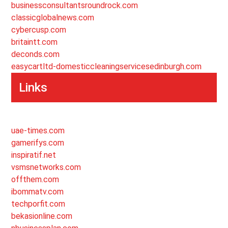
businessconsultantsroundrock.com
classicglobalnews.com
cybercusp.com
britaintt.com
deconds.com
easycartltd-domesticcleaningservicesedinburgh.com
Links
uae-times.com
gamerifys.com
inspiratif.net
vsmsnetworks.com
offthem.com
ibommatv.com
techporfit.com
bekasionline.com