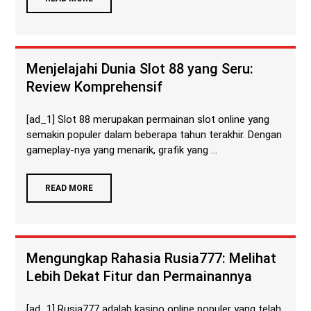
Menjelajahi Dunia Slot 88 yang Seru:
Review Komprehensif
[ad_1] Slot 88 merupakan permainan slot online yang
semakin populer dalam beberapa tahun terakhir. Dengan
gameplay-nya yang menarik, grafik yang ...
READ MORE
Mengungkap Rahasia Rusia777: Melihat
Lebih Dekat Fitur dan Permainannya
[ad_1] Rusia777 adalah kasino online populer yang telah