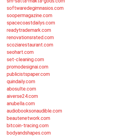
sm-satta-makta-gods.com
softwaredegimnasios.com
soopermagazine.com
spacecoastdailys.com
readytrademark.com
renovationsrated.com
scoziarestaurant.com
seohart.com
set-cleaning.com
promodesignai.com
publicistspaper.com
quindaily.com
abosulte.com
aiverse24.com
anubella.com
audiobooksonaudible.com
beautenetwork.com
bitcoin-tracing.com
bodyandshapes.com