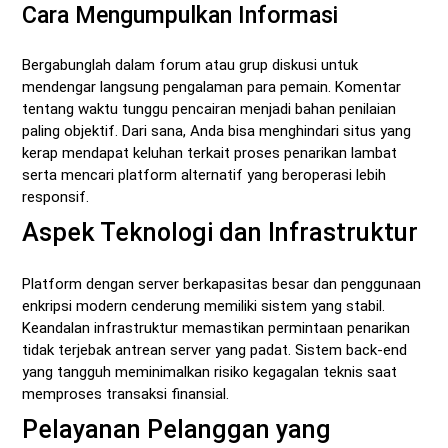
Cara Mengumpulkan Informasi
Bergabunglah dalam forum atau grup diskusi untuk
mendengar langsung pengalaman para pemain. Komentar
tentang waktu tunggu pencairan menjadi bahan penilaian
paling objektif. Dari sana, Anda bisa menghindari situs yang
kerap mendapat keluhan terkait proses penarikan lambat
serta mencari platform alternatif yang beroperasi lebih
responsif.
Aspek Teknologi dan Infrastruktur
Platform dengan server berkapasitas besar dan penggunaan
enkripsi modern cenderung memiliki sistem yang stabil.
Keandalan infrastruktur memastikan permintaan penarikan
tidak terjebak antrean server yang padat. Sistem back-end
yang tangguh meminimalkan risiko kegagalan teknis saat
memproses transaksi finansial.
Pelayanan Pelanggan yang