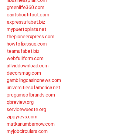
nbusinessplan.com
greenlife360.com
cantshoutitout.com
expressufabet.biz
mypuertoplata.net
thepioneerxpress.com
howtofixissue.com
teamufabet.biz
webfullform.com
allviddownload.com
decorsmag.com
gamblingcasinonews.com
universitiesofamerica.net
progameofbrands.com
qbreview.org
servicewueste.org
zippyrevs.com
matkanumbernow.com
myjobcirculars.com