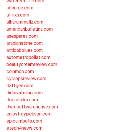
watercraftllc.com
abourge.com
afiliixs.com
alharammallz.com
americanbulletins.com
asespares.com
arabianstime.com
atticabblues.com
autometropolist.com
beautycreamreview.com
coinmoh.com
cyclopsreview.com
dattgen.com
didoivatnang.com
dogsbarks.com
dwmsoftwarehouse.com
enjoytroyjackson.com
epicaimbots.com
etech4news.com