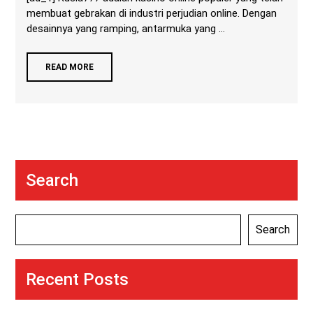
membuat gebrakan di industri perjudian online. Dengan
desainnya yang ramping, antarmuka yang ...
READ MORE
Search
Search
Recent Posts