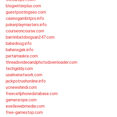
blogwriterplus.com
guestpostingseo.com
casinogambitpro.info
pokerplaymasters.info
courseoncourse.com
bantinbatdongsan247.com
bahednog.info
bahenxgek.info
pertamaskre.com
threadsvideoandphotodownloader.com
techgiddy.com
usalivenetwork.com
jackpotrushonline.info
ucnewshindi.com
freecellphonedatabase.com
gamersrope.com
exellewebmedia.com
free-gamestop.com