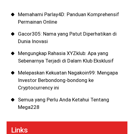
Memahami Parlay4D: Panduan Komprehensif
Permainan Online
Gacor305: Nama yang Patut Diperhatikan di
Dunia Inovasi
Mengungkap Rahasia XYZklub: Apa yang
Sebenarnya Terjadi di Dalam Klub Eksklusif
Melepaskan Kekuatan Nagakoin99: Mengapa
Investor Berbondong-bondong ke
Cryptocurrency ini
Semua yang Perlu Anda Ketahui Tentang
Mega228
Links