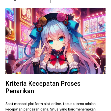
Kriteria Kecepatan Proses
Penarikan
Saat mencari platform slot online, fokus utama adalah
kecepatan pencairan dana. Situs yang baik menerapkan