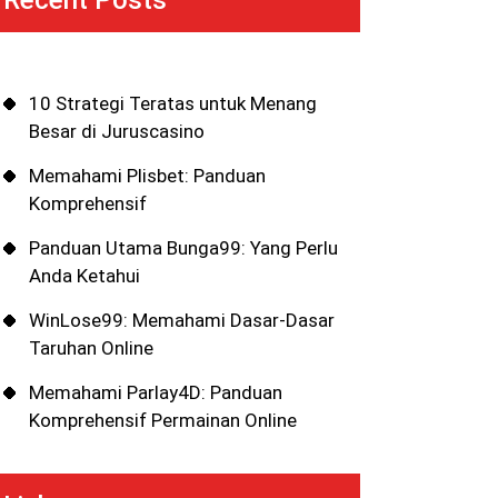
10 Strategi Teratas untuk Menang
Besar di Juruscasino
Memahami Plisbet: Panduan
Komprehensif
Panduan Utama Bunga99: Yang Perlu
Anda Ketahui
WinLose99: Memahami Dasar-Dasar
Taruhan Online
Memahami Parlay4D: Panduan
Komprehensif Permainan Online