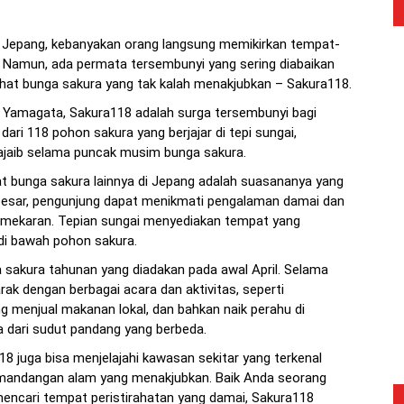
di Jepang, kebanyakan orang langsung memikirkan tempat-
. Namun, ada permata tersembunyi yang sering diabaikan
t bunga sakura yang tak kalah menakjubkan – Sakura118.
ur Yamagata, Sakura118 adalah surga tersembunyi bagi
ari 118 pohon sakura yang berjajar di tepi sungai,
jaib selama puncak musim bunga sakura.
 bunga sakura lainnya di Jepang adalah suasananya yang
a besar, pengunjung dapat menikmati pengalaman damai dan
bermekaran. Tepian sungai menyediakan tempat yang
 di bawah pohon sakura.
a sakura tahunan yang diadakan pada awal April. Selama
rak dengan berbagai acara dan aktivitas, seperti
ng menjual makanan lokal, dan bahkan naik perahu di
 dari sudut pandang yang berbeda.
8 juga bisa menjelajahi kawasan sekitar yang terkenal
pemandangan alam yang menakjubkan. Baik Anda seorang
mencari tempat peristirahatan yang damai, Sakura118