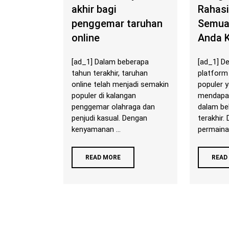
akhir bagi
Rahasi
penggemar taruhan
Semua 
online
Anda K
[ad_1] Dalam beberapa
[ad_1] D
tahun terakhir, taruhan
platform 
online telah menjadi semakin
populer y
populer di kalangan
mendapat
penggemar olahraga dan
dalam be
penjudi kasual. Dengan
terakhir.
kenyamanan ...
permainan
READ MORE
READ