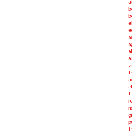
a
b
b
e
e
a
a
a
a
v
t
a
c
t
r
n
g
p
f