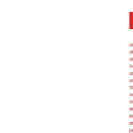
u
u
u
t
u
u
t
v
v
a
b
a
j