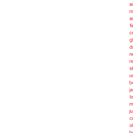
a
m
a
f
c
g
d
n
r
s
u
b
j
l
m
j
c
o
b