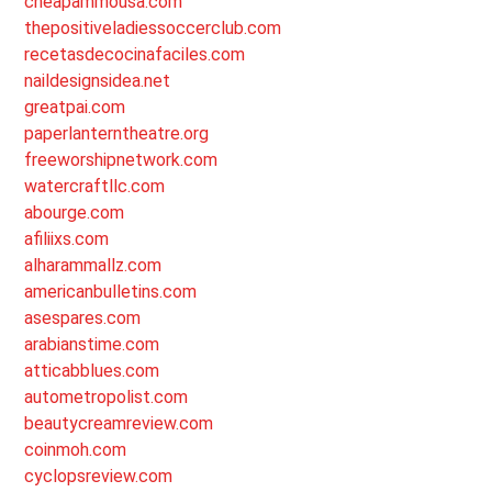
cheapammousa.com
thepositiveladiessoccerclub.com
recetasdecocinafaciles.com
naildesignsidea.net
greatpai.com
paperlanterntheatre.org
freeworshipnetwork.com
watercraftllc.com
abourge.com
afiliixs.com
alharammallz.com
americanbulletins.com
asespares.com
arabianstime.com
atticabblues.com
autometropolist.com
beautycreamreview.com
coinmoh.com
cyclopsreview.com