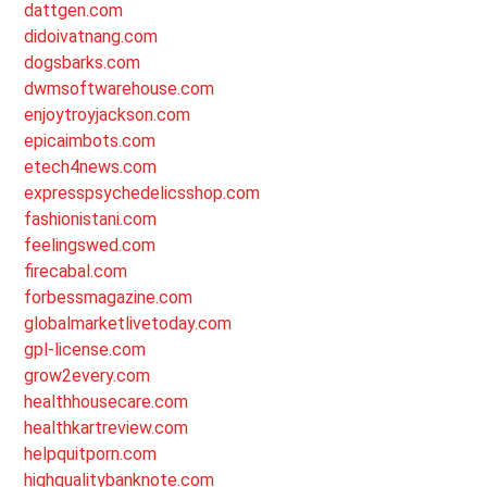
dattgen.com
didoivatnang.com
dogsbarks.com
dwmsoftwarehouse.com
enjoytroyjackson.com
epicaimbots.com
etech4news.com
expresspsychedelicsshop.com
fashionistani.com
feelingswed.com
firecabal.com
forbessmagazine.com
globalmarketlivetoday.com
gpl-license.com
grow2every.com
healthhousecare.com
healthkartreview.com
helpquitporn.com
highqualitybanknote.com