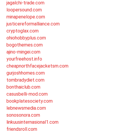
jagalchi-trade.com
loopersound.com
minapenelope.com
justicereformalliance.com
cryptoglax.com
ohiohobbyplus.com
bogothemes.com
ajino-mingei.com
yourfreehost.info
cheapnorthfacejacketsm.com
gurjoshhomes.com
tombradydiet.com
bonthaiclub.com
casusbelli-mod.com
bookplatesociety.com
lebnewsmedia.com
sonosonora.com
linkuusinternasional1.com
friendsroll.com