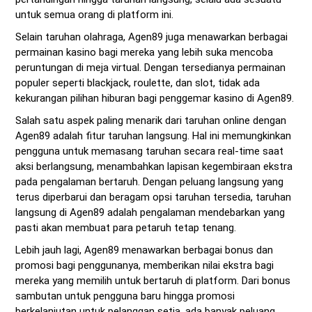
untuk semua orang di platform ini.
Selain taruhan olahraga, Agen89 juga menawarkan berbagai
permainan kasino bagi mereka yang lebih suka mencoba
peruntungan di meja virtual. Dengan tersedianya permainan
populer seperti blackjack, roulette, dan slot, tidak ada
kekurangan pilihan hiburan bagi penggemar kasino di Agen89.
Salah satu aspek paling menarik dari taruhan online dengan
Agen89 adalah fitur taruhan langsung. Hal ini memungkinkan
pengguna untuk memasang taruhan secara real-time saat
aksi berlangsung, menambahkan lapisan kegembiraan ekstra
pada pengalaman bertaruh. Dengan peluang langsung yang
terus diperbarui dan beragam opsi taruhan tersedia, taruhan
langsung di Agen89 adalah pengalaman mendebarkan yang
pasti akan membuat para petaruh tetap tenang.
Lebih jauh lagi, Agen89 menawarkan berbagai bonus dan
promosi bagi penggunanya, memberikan nilai ekstra bagi
mereka yang memilih untuk bertaruh di platform. Dari bonus
sambutan untuk pengguna baru hingga promosi
berkelanjutan untuk pelanggan setia, ada banyak peluang