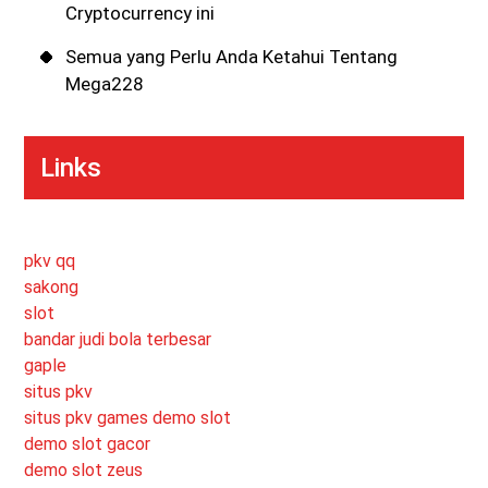
Cryptocurrency ini
Semua yang Perlu Anda Ketahui Tentang
Mega228
Links
pkv qq
sakong
slot
bandar judi bola terbesar
gaple
situs pkv
situs pkv games
demo slot
demo slot gacor
demo slot zeus