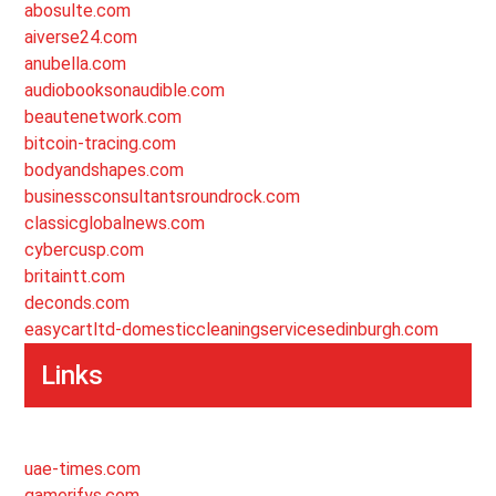
abosulte.com
aiverse24.com
anubella.com
audiobooksonaudible.com
beautenetwork.com
bitcoin-tracing.com
bodyandshapes.com
businessconsultantsroundrock.com
classicglobalnews.com
cybercusp.com
britaintt.com
deconds.com
easycartltd-domesticcleaningservicesedinburgh.com
Links
uae-times.com
gamerifys.com