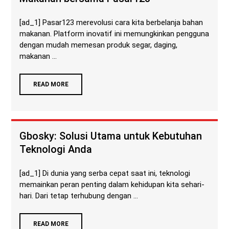
[ad_1] Pasar123 merevolusi cara kita berbelanja bahan
makanan. Platform inovatif ini memungkinkan pengguna
dengan mudah memesan produk segar, daging,
makanan ...
READ MORE
Gbosky: Solusi Utama untuk Kebutuhan
Teknologi Anda
[ad_1] Di dunia yang serba cepat saat ini, teknologi
memainkan peran penting dalam kehidupan kita sehari-
hari. Dari tetap terhubung dengan ...
READ MORE