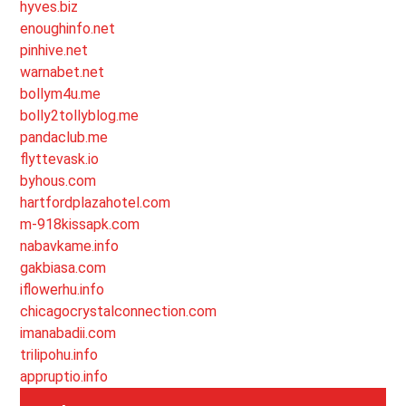
hyves.biz
enoughinfo.net
pinhive.net
warnabet.net
bollym4u.me
bolly2tollyblog.me
pandaclub.me
flyttevask.io
byhous.com
hartfordplazahotel.com
m-918kissapk.com
nabavkame.info
gakbiasa.com
iflowerhu.info
chicagocrystalconnection.com
imanabadii.com
trilipohu.info
appruptio.info