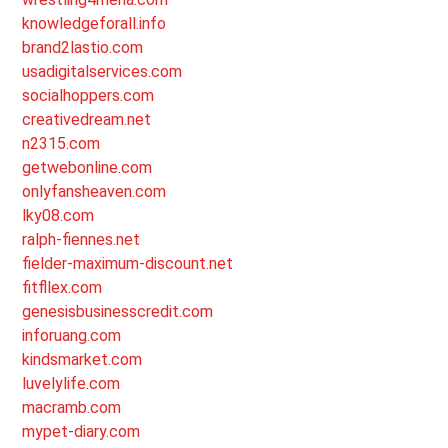
knowledgeforall.info
brand2lastio.com
usadigitalservices.com
socialhoppers.com
creativedream.net
n2315.com
getwebonline.com
onlyfansheaven.com
lky08.com
ralph-fiennes.net
fielder-maximum-discount.net
fitfllex.com
genesisbusinesscredit.com
inforuang.com
kindsmarket.com
luvelylife.com
macramb.com
mypet-diary.com