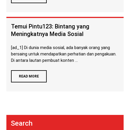
Temui Pintu123: Bintang yang
Meningkatnya Media Sosial
[ad_1] Di dunia media sosial, ada banyak orang yang
bersaing untuk mendapatkan perhatian dan pengakuan.
Di antara lautan pembuat konten ...
READ MORE
Search