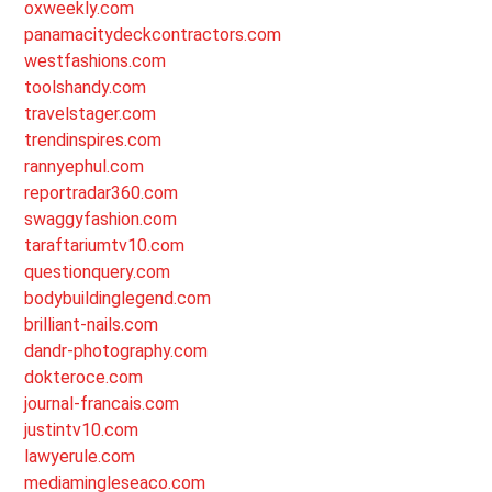
oxweekly.com
panamacitydeckcontractors.com
westfashions.com
toolshandy.com
travelstager.com
trendinspires.com
rannyephul.com
reportradar360.com
swaggyfashion.com
taraftariumtv10.com
questionquery.com
bodybuildinglegend.com
brilliant-nails.com
dandr-photography.com
dokteroce.com
journal-francais.com
justintv10.com
lawyerule.com
mediamingleseaco.com