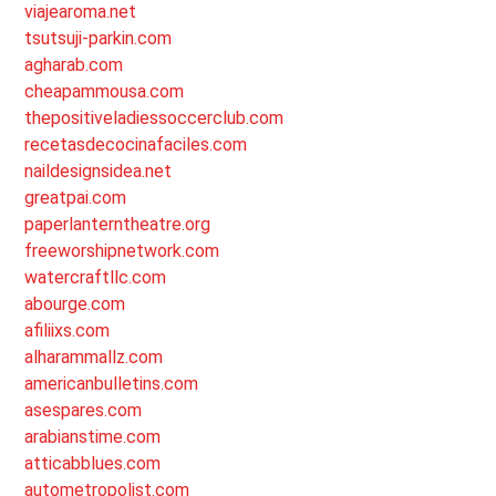
viajearoma.net
tsutsuji-parkin.com
agharab.com
cheapammousa.com
thepositiveladiessoccerclub.com
recetasdecocinafaciles.com
naildesignsidea.net
greatpai.com
paperlanterntheatre.org
freeworshipnetwork.com
watercraftllc.com
abourge.com
afiliixs.com
alharammallz.com
americanbulletins.com
asespares.com
arabianstime.com
atticabblues.com
autometropolist.com