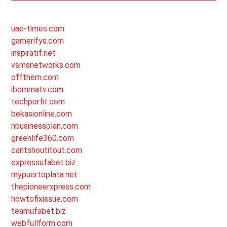
uae-times.com
gamerifys.com
inspiratif.net
vsmsnetworks.com
offthem.com
ibommatv.com
techporfit.com
bekasionline.com
nbusinessplan.com
greenlife360.com
cantshoutitout.com
expressufabet.biz
mypuertoplata.net
thepioneerxpress.com
howtofixissue.com
teamufabet.biz
webfullform.com