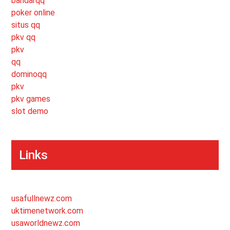
bandarqq
poker online
situs qq
pkv qq
pkv
qq
dominoqq
pkv
pkv games
slot demo
Links
usafullnewz.com
uktimenetwork.com
usaworldnewz.com