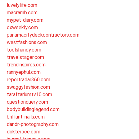
luvelylife.com
macramb.com
mypet-diary.com
oxweekly.com
panamacitydeckcontractors.com
westfashions.com
toolshandy.com
travelstager.com
trendinspires.com
rannyephul.com
reportradar360.com
swaggyfashion.com
taraftariumtv10.com
questionquery.com
bodybuildinglegend.com
brilliant-nails.com
dandr-photography.com
dokteroce.com