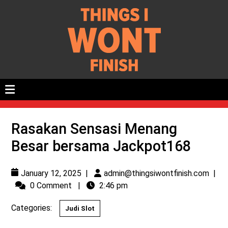
Rasakan Sensasi Menang
Besar bersama Jackpot168
January 12, 2025
|
admin@thingsiwontfinish.com
|
0 Comment
|
2:46 pm
Categories:
Judi Slot