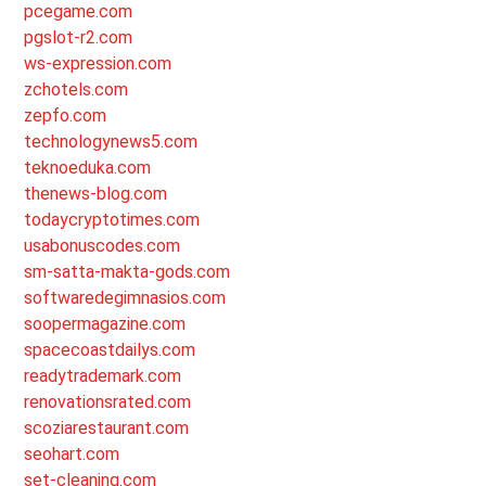
pcegame.com
pgslot-r2.com
ws-expression.com
zchotels.com
zepfo.com
technologynews5.com
teknoeduka.com
thenews-blog.com
todaycryptotimes.com
usabonuscodes.com
sm-satta-makta-gods.com
softwaredegimnasios.com
soopermagazine.com
spacecoastdailys.com
readytrademark.com
renovationsrated.com
scoziarestaurant.com
seohart.com
set-cleaning.com