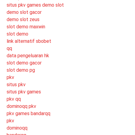
situs pkv games
demo slot
demo slot gacor
demo slot zeus
slot demo maxwin
slot demo
link alternatif sbobet
qq
data pengeluaran hk
slot demo gacor
slot demo pg
pkv
situs pkv
situs pkv games
pkv qq
dominoqq pkv
pkv games bandarqq
pkv
dominoqq