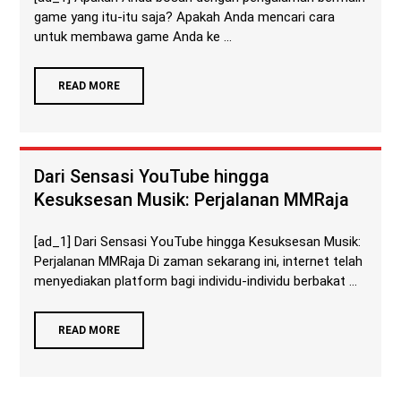
game yang itu-itu saja? Apakah Anda mencari cara
untuk membawa game Anda ke ...
READ MORE
Dari Sensasi YouTube hingga
Kesuksesan Musik: Perjalanan MMRaja
[ad_1] Dari Sensasi YouTube hingga Kesuksesan Musik:
Perjalanan MMRaja Di zaman sekarang ini, internet telah
menyediakan platform bagi individu-individu berbakat ...
READ MORE