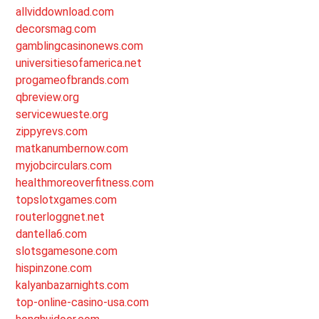
allviddownload.com
decorsmag.com
gamblingcasinonews.com
universitiesofamerica.net
progameofbrands.com
qbreview.org
servicewueste.org
zippyrevs.com
matkanumbernow.com
myjobcirculars.com
healthmoreoverfitness.com
topslotxgames.com
routerloggnet.net
dantella6.com
slotsgamesone.com
hispinzone.com
kalyanbazarnights.com
top-online-casino-usa.com