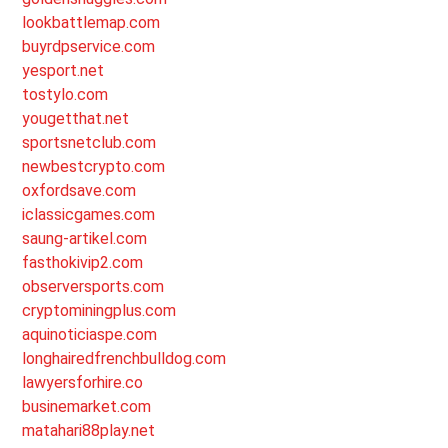
lookbattlemap.com
buyrdpservice.com
yesport.net
tostylo.com
yougetthat.net
sportsnetclub.com
newbestcrypto.com
oxfordsave.com
iclassicgames.com
saung-artikel.com
fasthokivip2.com
observersports.com
cryptominingplus.com
aquinoticiaspe.com
longhairedfrenchbulldog.com
lawyersforhire.co
businemarket.com
matahari88play.net