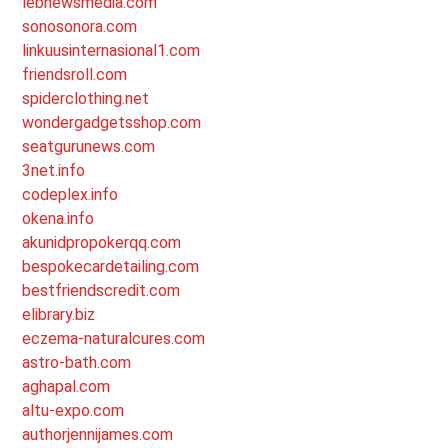
lebnewsmedia.com
sonosonora.com
linkuusinternasional1.com
friendsroll.com
spiderclothing.net
wondergadgetsshop.com
seatgurunews.com
3net.info
codeplex.info
okena.info
akunidpropokerqq.com
bespokecardetailing.com
bestfriendscredit.com
elibrary.biz
eczema-naturalcures.com
astro-bath.com
aghapal.com
altu-expo.com
authorjennijames.com