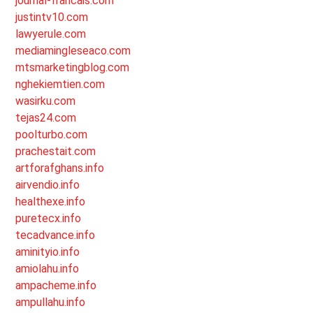
journal-francais.com
justintv10.com
lawyerule.com
mediamingleseaco.com
mtsmarketingblog.com
nghekiemtien.com
wasirku.com
tejas24.com
poolturbo.com
prachestait.com
artforafghans.info
airvendio.info
healthexe.info
puretecx.info
tecadvance.info
aminityio.info
amiolahu.info
ampacheme.info
ampullahu.info