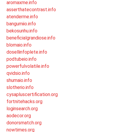
aromaxme.info
asserthatecontrast.info
atenderme.info
bangumiio.info
bekosunhu.info
beneficialgrandiose.info
blomaio.info
dosellinfoplete.info
podtubeio.info
powerfulvolatile.info
qvidsio.info
shumaio.info
slotherio.info
cysapluscertification.org
fortnitehacks.org
loginsearch.org
aodecor.org
donorsmatch.org
nowtimes.org