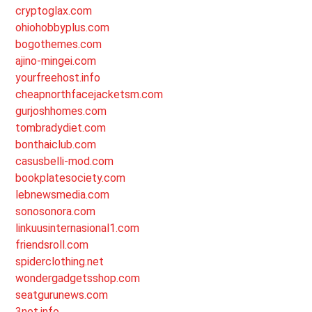
cryptoglax.com
ohiohobbyplus.com
bogothemes.com
ajino-mingei.com
yourfreehost.info
cheapnorthfacejacketsm.com
gurjoshhomes.com
tombradydiet.com
bonthaiclub.com
casusbelli-mod.com
bookplatesociety.com
lebnewsmedia.com
sonosonora.com
linkuusinternasional1.com
friendsroll.com
spiderclothing.net
wondergadgetsshop.com
seatgurunews.com
3net.info