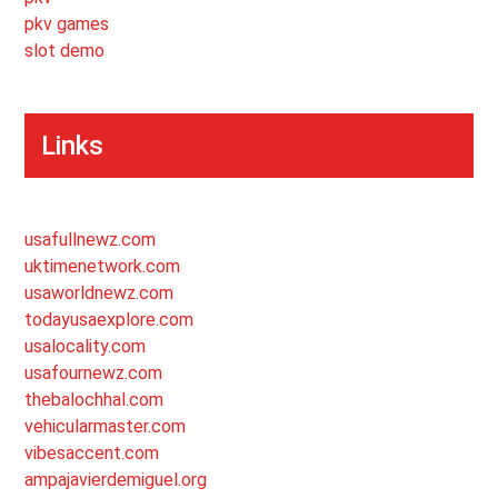
pkv games
slot demo
Links
usafullnewz.com
uktimenetwork.com
usaworldnewz.com
todayusaexplore.com
usalocality.com
usafournewz.com
thebalochhal.com
vehicularmaster.com
vibesaccent.com
ampajavierdemiguel.org