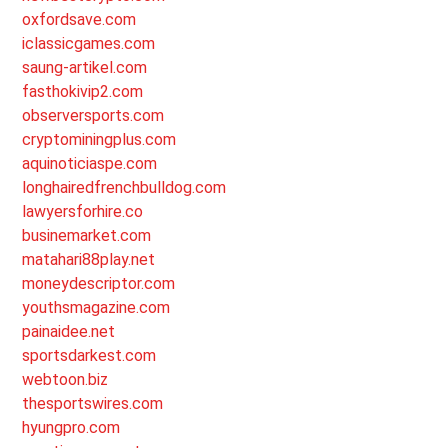
oxfordsave.com
iclassicgames.com
saung-artikel.com
fasthokivip2.com
observersports.com
cryptominingplus.com
aquinoticiaspe.com
longhairedfrenchbulldog.com
lawyersforhire.co
businemarket.com
matahari88play.net
moneydescriptor.com
youthsmagazine.com
painaidee.net
sportsdarkest.com
webtoon.biz
thesportswires.com
hyungpro.com