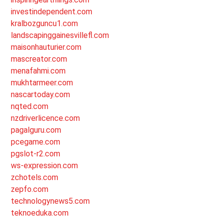
investindependent.com
kralbozguncu1.com
landscapinggainesvillefl.com
maisonhauturier.com
mascreator.com
menafahmi.com
mukhtarmeer.com
nascartoday.com
nqted.com
nzdriverlicence.com
pagalguru.com
pcegame.com
pgslot-r2.com
ws-expression.com
zchotels.com
zepfo.com
technologynews5.com
teknoeduka.com