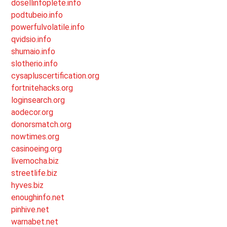
dosellinfoplete.info
podtubeio.info
powerfulvolatile.info
qvidsio.info
shumaio.info
slotherio.info
cysapluscertification.org
fortnitehacks.org
loginsearch.org
aodecor.org
donorsmatch.org
nowtimes.org
casinoeing.org
livemocha.biz
streetlife.biz
hyves.biz
enoughinfo.net
pinhive.net
warnabet.net