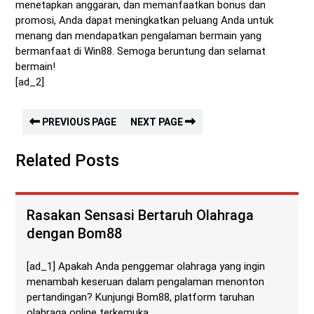
menetapkan anggaran, dan memanfaatkan bonus dan
promosi, Anda dapat meningkatkan peluang Anda untuk
menang dan mendapatkan pengalaman bermain yang
bermanfaat di Win88. Semoga beruntung dan selamat
bermain!
[ad_2]
PREVIOUS PAGE
NEXT PAGE
Related Posts
Rasakan Sensasi Bertaruh Olahraga
dengan Bom88
[ad_1] Apakah Anda penggemar olahraga yang ingin
menambah keseruan dalam pengalaman menonton
pertandingan? Kunjungi Bom88, platform taruhan
olahraga online terkemuka ...