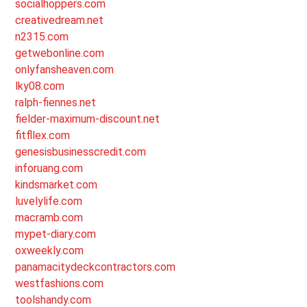
socialhoppers.com
creativedream.net
n2315.com
getwebonline.com
onlyfansheaven.com
lky08.com
ralph-fiennes.net
fielder-maximum-discount.net
fitfllex.com
genesisbusinesscredit.com
inforuang.com
kindsmarket.com
luvelylife.com
macramb.com
mypet-diary.com
oxweekly.com
panamacitydeckcontractors.com
westfashions.com
toolshandy.com