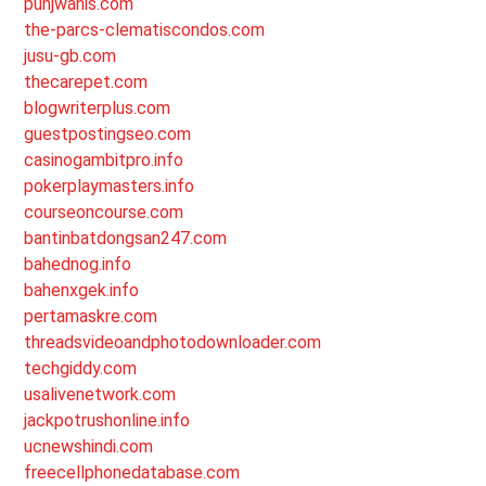
punjwanis.com
the-parcs-clematiscondos.com
jusu-gb.com
thecarepet.com
blogwriterplus.com
guestpostingseo.com
casinogambitpro.info
pokerplaymasters.info
courseoncourse.com
bantinbatdongsan247.com
bahednog.info
bahenxgek.info
pertamaskre.com
threadsvideoandphotodownloader.com
techgiddy.com
usalivenetwork.com
jackpotrushonline.info
ucnewshindi.com
freecellphonedatabase.com