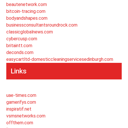
beautenetwork.com
bitcoin-tracing.com
bodyandshapes.com
businessconsultantsroundrock.com
classicglobalnews.com
cybercusp.com
britaintt.com
deconds.com
easycartltd-domesticcleaningservicesedinburgh.com
Links
uae-times.com
gamerifys.com
inspiratif.net
vsmsnetworks.com
offthem.com