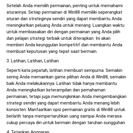
Setelah Anda memilih permainan, penting untuk memahami
aturannya. Setiap permainan di Win88 memiliki seperangkat
aturan dan strateginya sendiri yang dapat membantu Anda
meningkatkan peluang Anda untuk menang. Luangkan waktu
untuk membiasakan diri dengan permainan yang Anda pilih
dan pelajari strategi terbaik untuk diterapkan. Ini akan
memberi Anda keunggulan kompetitif dan membantu Anda
membuat keputusan yang tepat saat bermain.
3. Latihan, Latihan, Latihan
Seperti kata pepatah, latihan membuat sempurna. Semakin
sering Anda memainkan game pilihan Anda di Win88, semakin
baik Anda melakukannya. Latihan tidak hanya membantu
Anda meningkatkan keterampilan dan pemahaman
permainan, tetapi juga memungkinkan Anda mengembangkan
strategi sendiri yang dapat membantu Anda menang lebih
konsisten. Manfaatkan opsi permainan gratis di Win88 untuk
berlatih tanpa mempertaruhkan uang sampai Anda merasa
cukup percaya diri untuk bermain dengan taruhan sungguhan.
4. Tetapkan Anggaran