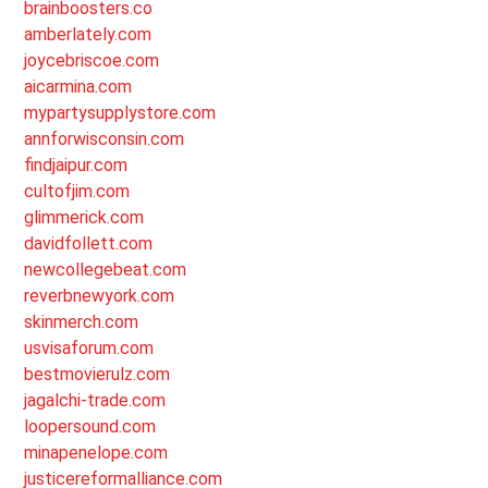
brainboosters.co
amberlately.com
joycebriscoe.com
aicarmina.com
mypartysupplystore.com
annforwisconsin.com
findjaipur.com
cultofjim.com
glimmerick.com
davidfollett.com
newcollegebeat.com
reverbnewyork.com
skinmerch.com
usvisaforum.com
bestmovierulz.com
jagalchi-trade.com
loopersound.com
minapenelope.com
justicereformalliance.com