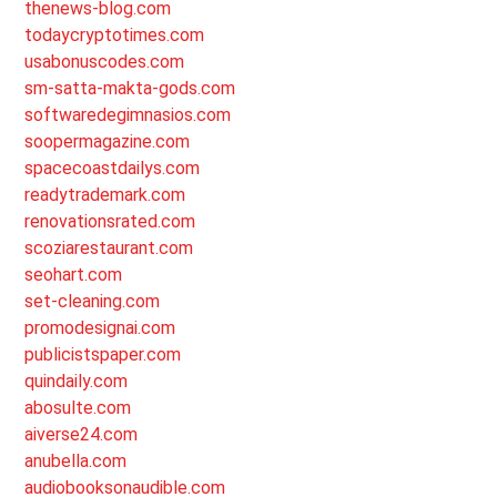
thenews-blog.com
todaycryptotimes.com
usabonuscodes.com
sm-satta-makta-gods.com
softwaredegimnasios.com
soopermagazine.com
spacecoastdailys.com
readytrademark.com
renovationsrated.com
scoziarestaurant.com
seohart.com
set-cleaning.com
promodesignai.com
publicistspaper.com
quindaily.com
abosulte.com
aiverse24.com
anubella.com
audiobooksonaudible.com