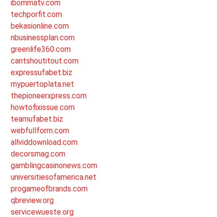
ibommatv.com
techporfit.com
bekasionline.com
nbusinessplan.com
greenlife360.com
cantshoutitout.com
expressufabet.biz
mypuertoplata.net
thepioneerxpress.com
howtofixissue.com
teamufabet.biz
webfullform.com
allviddownload.com
decorsmag.com
gamblingcasinonews.com
universitiesofamerica.net
progameofbrands.com
qbreview.org
servicewueste.org