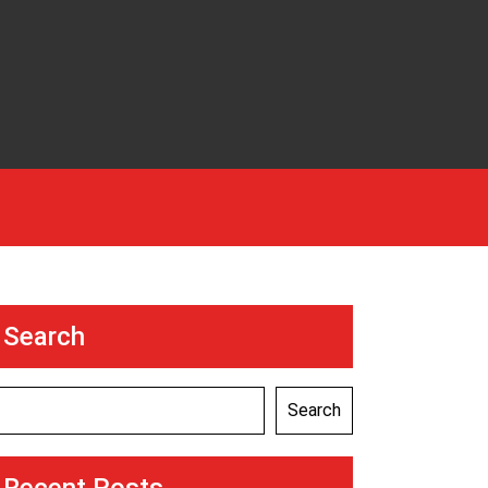
Search
Search
Recent Posts