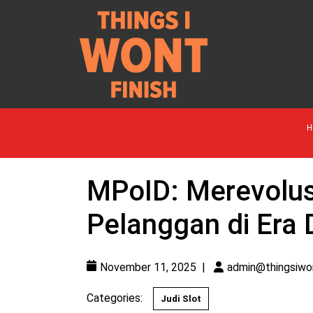
H
MPoID: Merevolus
Pelanggan di Era D
November 11, 2025
|
admin@thingsiwon
Categories:
Judi Slot