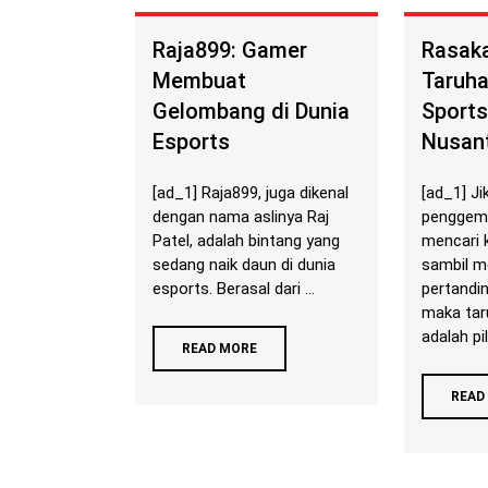
Raja899: Gamer
Rasak
Membuat
Taruha
Gelombang di Dunia
Sport
Esports
Nusan
[ad_1] Raja899, juga dikenal
[ad_1] J
dengan nama aslinya Raj
penggema
Patel, adalah bintang yang
mencari 
sedang naik daun di dunia
sambil 
esports. Berasal dari ...
pertandin
maka tar
adalah pil
READ MORE
READ