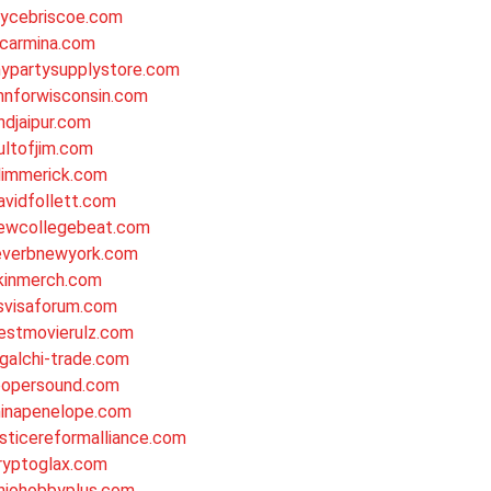
oycebriscoe.com
icarmina.com
ypartysupplystore.com
nnforwisconsin.com
indjaipur.com
ultofjim.com
limmerick.com
avidfollett.com
ewcollegebeat.com
everbnewyork.com
kinmerch.com
svisaforum.com
estmovierulz.com
agalchi-trade.com
oopersound.com
inapenelope.com
usticereformalliance.com
ryptoglax.com
hiohobbyplus.com