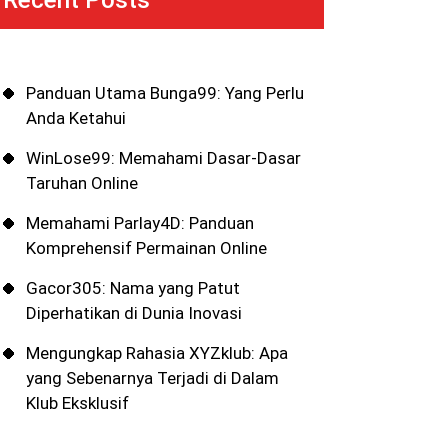
Panduan Utama Bunga99: Yang Perlu
Anda Ketahui
WinLose99: Memahami Dasar-Dasar
Taruhan Online
Memahami Parlay4D: Panduan
Komprehensif Permainan Online
Gacor305: Nama yang Patut
Diperhatikan di Dunia Inovasi
Mengungkap Rahasia XYZklub: Apa
yang Sebenarnya Terjadi di Dalam
Klub Eksklusif