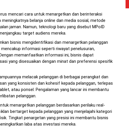
s terus mencari cara untuk menargetkan dan berinteraksi
 meningkatnya belanja online dan media sosial, metode
galan jaman. Namun, teknologi baru yang disebut MPoID
s menjangkau target audiens mereka.
nkan bisnis mengidentifikasi dan menargetkan pelanggan
i mencakup informasi seperti riwayat penelusuran,
. Dengan memanfaatkan informasi ini, bisnis dapat
si yang disesuaikan dengan minat dan preferensi spesifik
ampuannya melacak pelanggan di berbagai perangkat dan
san yang konsisten dan kohesif kepada pelanggan, terlepas
tablet, atau ponsel. Pengalaman yang lancar ini membantu
libatan pelanggan.
tuk menargetkan pelanggan berdasarkan perilaku real-
iklan bertarget kepada pelanggan yang menjelajahi kategori
sik. Tingkat penargetan yang presisi ini membantu bisnis
ingkatkan laba atas investasi mereka.