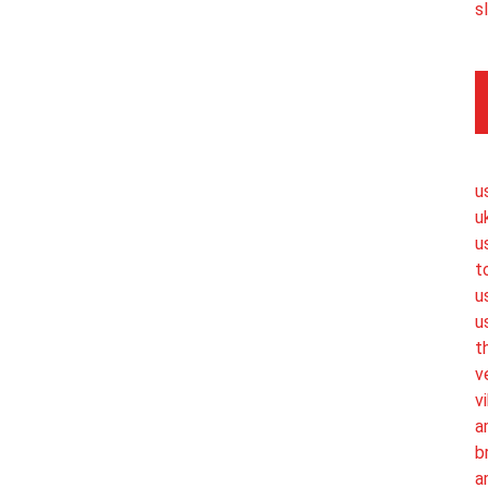
s
u
u
u
t
u
u
t
v
v
a
b
a