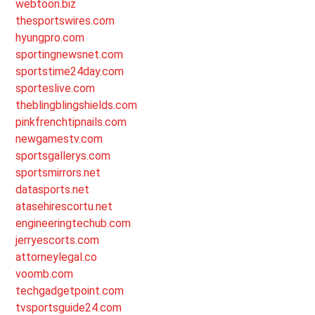
webtoon.biz
thesportswires.com
hyungpro.com
sportingnewsnet.com
sportstime24day.com
sporteslive.com
theblingblingshields.com
pinkfrenchtipnails.com
newgamestv.com
sportsgallerys.com
sportsmirrors.net
datasports.net
atasehirescortu.net
engineeringtechub.com
jerryescorts.com
attorneylegal.co
voomb.com
techgadgetpoint.com
tvsportsguide24.com