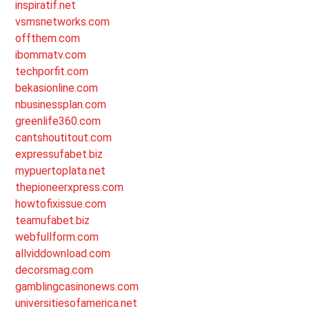
inspiratif.net
vsmsnetworks.com
offthem.com
ibommatv.com
techporfit.com
bekasionline.com
nbusinessplan.com
greenlife360.com
cantshoutitout.com
expressufabet.biz
mypuertoplata.net
thepioneerxpress.com
howtofixissue.com
teamufabet.biz
webfullform.com
allviddownload.com
decorsmag.com
gamblingcasinonews.com
universitiesofamerica.net