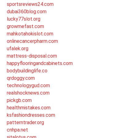
sportsreviews24.com
dubai360blog.com
lucky77slot.org
growmefast.com
mahkotahokislot.com
onlinecancerpharm.com
ufalek.org
mattress-disposal.com
happyflooringandcabinets.com
bodybuildinglife.co
qrdoggy.com
technologygud.com
realshocknews.com
pickgb.com
healthmistakes.com
ksfashiondresses.com
patterntrader.org
cnhpa.net
sitalotus.com