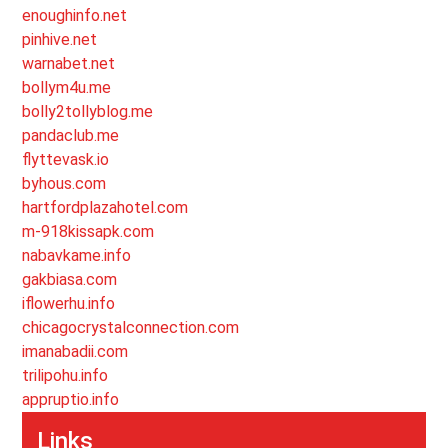
enoughinfo.net
pinhive.net
warnabet.net
bollym4u.me
bolly2tollyblog.me
pandaclub.me
flyttevask.io
byhous.com
hartfordplazahotel.com
m-918kissapk.com
nabavkame.info
gakbiasa.com
iflowerhu.info
chicagocrystalconnection.com
imanabadii.com
trilipohu.info
appruptio.info
Links