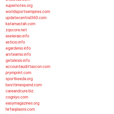
supernotes.org
worldsportsempires.com
updatecentral360.com
katamastah.com
zqscore.net
aseleraio.info
asticio.info
egardenio.info
arxteamio.info
getalexio.info
accountaudittaxcon.com
prymprint.com
sportkeeda.org
besttimespend.com
careandcure.biz
cogniyo.com
easymagazines.org
hirfanjilasmi.com