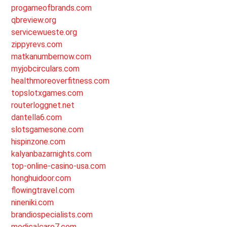
progameofbrands.com
qbreview.org
servicewueste.org
zippyrevs.com
matkanumbernow.com
myjobcirculars.com
healthmoreoverfitness.com
topslotxgames.com
routerloggnet.net
dantella6.com
slotsgamesone.com
hispinzone.com
kalyanbazarnights.com
top-online-casino-usa.com
honghuidoor.com
flowingtravel.com
nineniki.com
brandiospecialists.com
medicalcare7.com