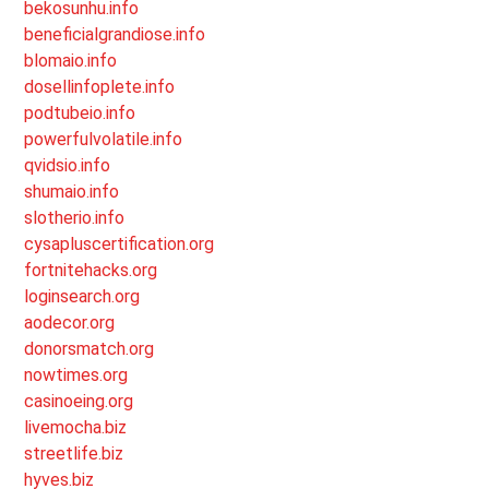
bekosunhu.info
beneficialgrandiose.info
blomaio.info
dosellinfoplete.info
podtubeio.info
powerfulvolatile.info
qvidsio.info
shumaio.info
slotherio.info
cysapluscertification.org
fortnitehacks.org
loginsearch.org
aodecor.org
donorsmatch.org
nowtimes.org
casinoeing.org
livemocha.biz
streetlife.biz
hyves.biz