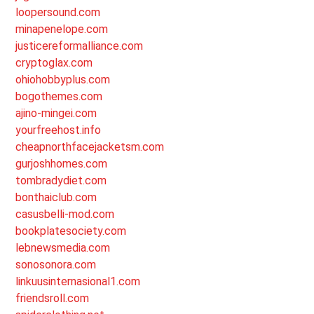
loopersound.com
minapenelope.com
justicereformalliance.com
cryptoglax.com
ohiohobbyplus.com
bogothemes.com
ajino-mingei.com
yourfreehost.info
cheapnorthfacejacketsm.com
gurjoshhomes.com
tombradydiet.com
bonthaiclub.com
casusbelli-mod.com
bookplatesociety.com
lebnewsmedia.com
sonosonora.com
linkuusinternasional1.com
friendsroll.com