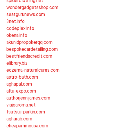
spiderclothing.net
wondergadgetsshop.com
seatgurunews.com
3net.info
codeplex.info
okena.info
akunidpropokerqq.com
bespokecardetailing.com
bestfriendscredit.com
elibrary.biz
eczema-naturalcures.com
astro-bath.com
aghapal.com
altu-expo.com
authorjennijames.com
viajearoma.net
tsutsuji-parkin.com
agharab.com
cheapammousa.com