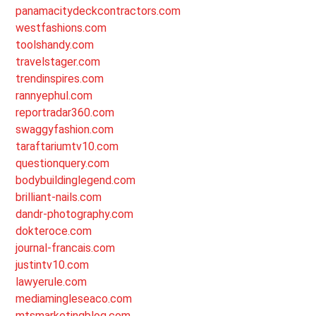
panamacitydeckcontractors.com
westfashions.com
toolshandy.com
travelstager.com
trendinspires.com
rannyephul.com
reportradar360.com
swaggyfashion.com
taraftariumtv10.com
questionquery.com
bodybuildinglegend.com
brilliant-nails.com
dandr-photography.com
dokteroce.com
journal-francais.com
justintv10.com
lawyerule.com
mediamingleseaco.com
mtsmarketingblog.com