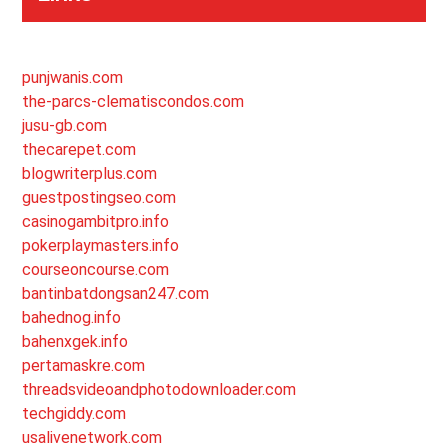
punjwanis.com
the-parcs-clematiscondos.com
jusu-gb.com
thecarepet.com
blogwriterplus.com
guestpostingseo.com
casinogambitpro.info
pokerplaymasters.info
courseoncourse.com
bantinbatdongsan247.com
bahednog.info
bahenxgek.info
pertamaskre.com
threadsvideoandphotodownloader.com
techgiddy.com
usalivenetwork.com