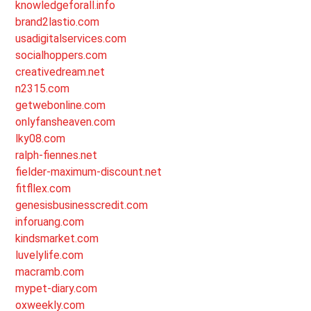
knowledgeforall.info
brand2lastio.com
usadigitalservices.com
socialhoppers.com
creativedream.net
n2315.com
getwebonline.com
onlyfansheaven.com
lky08.com
ralph-fiennes.net
fielder-maximum-discount.net
fitfllex.com
genesisbusinesscredit.com
inforuang.com
kindsmarket.com
luvelylife.com
macramb.com
mypet-diary.com
oxweekly.com