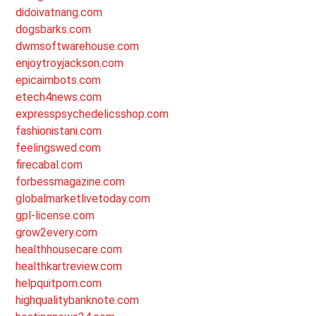
didoivatnang.com
dogsbarks.com
dwmsoftwarehouse.com
enjoytroyjackson.com
epicaimbots.com
etech4news.com
expresspsychedelicsshop.com
fashionistani.com
feelingswed.com
firecabal.com
forbessmagazine.com
globalmarketlivetoday.com
gpl-license.com
grow2every.com
healthhousecare.com
healthkartreview.com
helpquitporn.com
highqualitybanknote.com