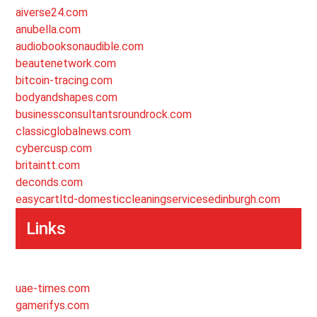
aiverse24.com
anubella.com
audiobooksonaudible.com
beautenetwork.com
bitcoin-tracing.com
bodyandshapes.com
businessconsultantsroundrock.com
classicglobalnews.com
cybercusp.com
britaintt.com
deconds.com
easycartltd-domesticcleaningservicesedinburgh.com
Links
uae-times.com
gamerifys.com