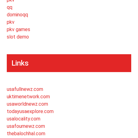
qq
dominoqq
pkv
pkv games
slot demo
Links
usafullnewz.com
uktimenetwork.com
usaworldnewz.com
todayusaexplore.com
usalocality.com
usafournewz.com
thebalochhal.com