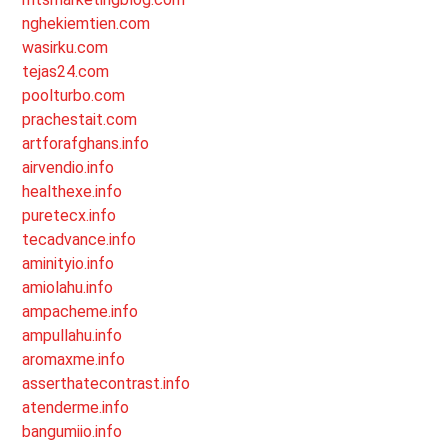
nghekiemtien.com
wasirku.com
tejas24.com
poolturbo.com
prachestait.com
artforafghans.info
airvendio.info
healthexe.info
puretecx.info
tecadvance.info
aminityio.info
amiolahu.info
ampacheme.info
ampullahu.info
aromaxme.info
asserthatecontrast.info
atenderme.info
bangumiio.info