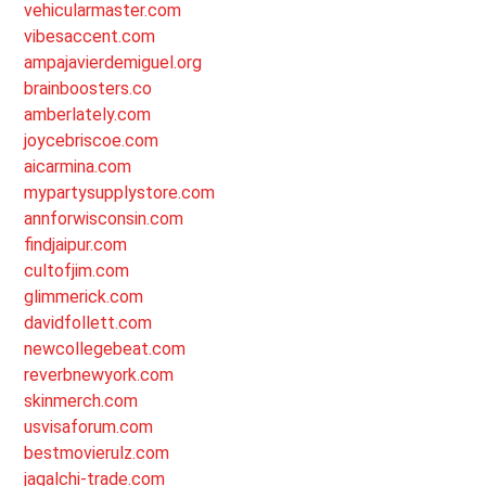
vehicularmaster.com
vibesaccent.com
ampajavierdemiguel.org
brainboosters.co
amberlately.com
joycebriscoe.com
aicarmina.com
mypartysupplystore.com
annforwisconsin.com
findjaipur.com
cultofjim.com
glimmerick.com
davidfollett.com
newcollegebeat.com
reverbnewyork.com
skinmerch.com
usvisaforum.com
bestmovierulz.com
jagalchi-trade.com