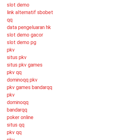
slot demo
link alternatif sbobet
qq
data pengeluaran hk
slot demo gacor
slot demo pg
pkv
situs pkv
situs pkv games
pkv qq
dominoqq pkv
pkv games bandarqq
pkv
dominoqq
bandarqq
poker online
situs qq
pkv qq
pkv