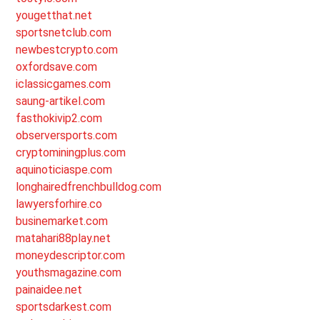
yougetthat.net
sportsnetclub.com
newbestcrypto.com
oxfordsave.com
iclassicgames.com
saung-artikel.com
fasthokivip2.com
observersports.com
cryptominingplus.com
aquinoticiaspe.com
longhairedfrenchbulldog.com
lawyersforhire.co
businemarket.com
matahari88play.net
moneydescriptor.com
youthsmagazine.com
painaidee.net
sportsdarkest.com