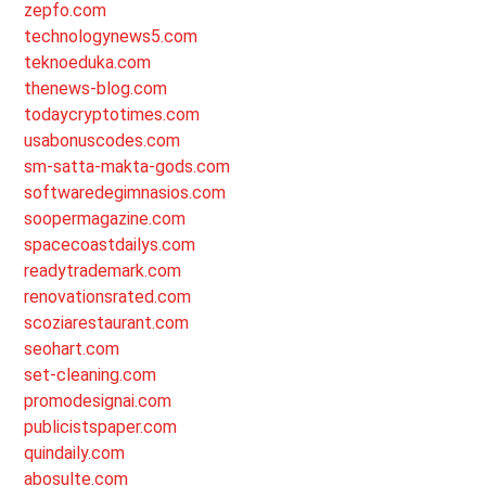
zepfo.com
technologynews5.com
teknoeduka.com
thenews-blog.com
todaycryptotimes.com
usabonuscodes.com
sm-satta-makta-gods.com
softwaredegimnasios.com
soopermagazine.com
spacecoastdailys.com
readytrademark.com
renovationsrated.com
scoziarestaurant.com
seohart.com
set-cleaning.com
promodesignai.com
publicistspaper.com
quindaily.com
abosulte.com