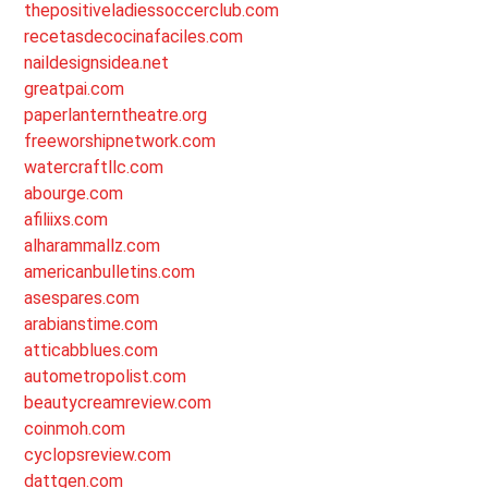
thepositiveladiessoccerclub.com
recetasdecocinafaciles.com
naildesignsidea.net
greatpai.com
paperlanterntheatre.org
freeworshipnetwork.com
watercraftllc.com
abourge.com
afiliixs.com
alharammallz.com
americanbulletins.com
asespares.com
arabianstime.com
atticabblues.com
autometropolist.com
beautycreamreview.com
coinmoh.com
cyclopsreview.com
dattgen.com