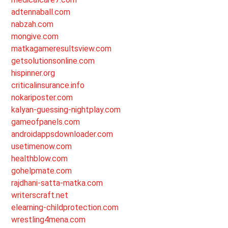
adtennaball.com
nabzah.com
mongive.com
matkagameresultsview.com
getsolutionsonline.com
hispinner.org
criticalinsurance.info
nokariposter.com
kalyan-guessing-nightplay.com
gameofpanels.com
androidappsdownloader.com
usetimenow.com
healthblow.com
gohelpmate.com
rajdhani-satta-matka.com
writerscraft.net
elearning-childprotection.com
wrestling4mena.com