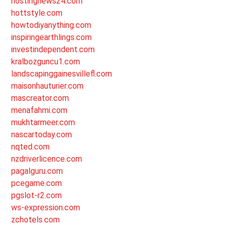
hostingnews24.com
hottstyle.com
howtodiyanything.com
inspiringearthlings.com
investindependent.com
kralbozguncu1.com
landscapinggainesvillefl.com
maisonhauturier.com
mascreator.com
menafahmi.com
mukhtarmeer.com
nascartoday.com
nqted.com
nzdriverlicence.com
pagalguru.com
pcegame.com
pgslot-r2.com
ws-expression.com
zchotels.com