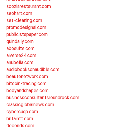
scoziarestaurant.com
seohart.com
set-cleaning.com
promodesignai.com
publicistspaper.com
quindaily.com
abosulte.com
aiverse24.com
anubella.com
audiobooksonaudible.com
beautenetwork.com
bitcoin-tracing.com
bodyandshapes.com
businessconsultantsroundrock.com
classicglobalnews.com
cybercusp.com
britaintt.com
deconds.com