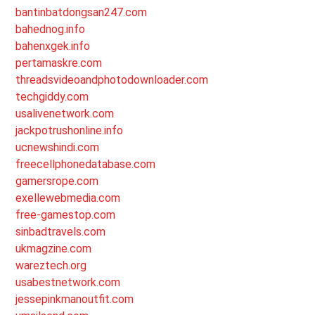
bantinbatdongsan247.com
bahednog.info
bahenxgek.info
pertamaskre.com
threadsvideoandphotodownloader.com
techgiddy.com
usalivenetwork.com
jackpotrushonline.info
ucnewshindi.com
freecellphonedatabase.com
gamersrope.com
exellewebmedia.com
free-gamestop.com
sinbadtravels.com
ukmagzine.com
wareztech.org
usabestnetwork.com
jessepinkmanoutfit.com