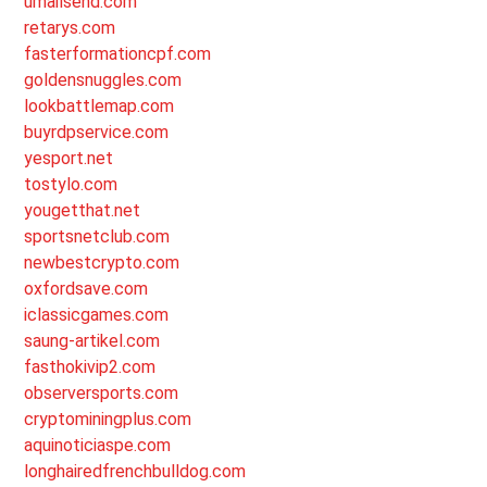
umailsend.com
retarys.com
fasterformationcpf.com
goldensnuggles.com
lookbattlemap.com
buyrdpservice.com
yesport.net
tostylo.com
yougetthat.net
sportsnetclub.com
newbestcrypto.com
oxfordsave.com
iclassicgames.com
saung-artikel.com
fasthokivip2.com
observersports.com
cryptominingplus.com
aquinoticiaspe.com
longhairedfrenchbulldog.com