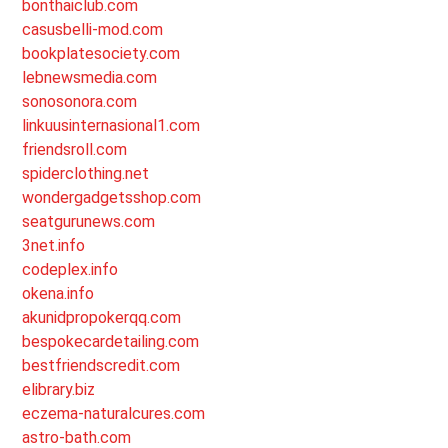
bonthaiclub.com
casusbelli-mod.com
bookplatesociety.com
lebnewsmedia.com
sonosonora.com
linkuusinternasional1.com
friendsroll.com
spiderclothing.net
wondergadgetsshop.com
seatgurunews.com
3net.info
codeplex.info
okena.info
akunidpropokerqq.com
bespokecardetailing.com
bestfriendscredit.com
elibrary.biz
eczema-naturalcures.com
astro-bath.com