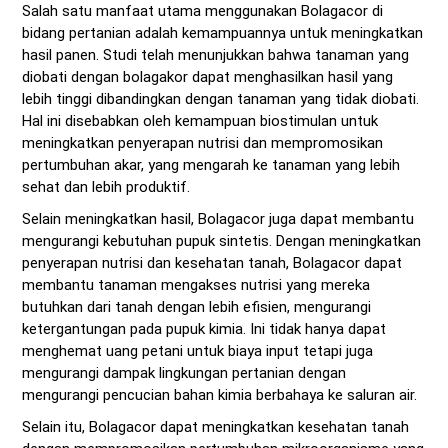
Salah satu manfaat utama menggunakan Bolagacor di
bidang pertanian adalah kemampuannya untuk meningkatkan
hasil panen. Studi telah menunjukkan bahwa tanaman yang
diobati dengan bolagakor dapat menghasilkan hasil yang
lebih tinggi dibandingkan dengan tanaman yang tidak diobati.
Hal ini disebabkan oleh kemampuan biostimulan untuk
meningkatkan penyerapan nutrisi dan mempromosikan
pertumbuhan akar, yang mengarah ke tanaman yang lebih
sehat dan lebih produktif.
Selain meningkatkan hasil, Bolagacor juga dapat membantu
mengurangi kebutuhan pupuk sintetis. Dengan meningkatkan
penyerapan nutrisi dan kesehatan tanah, Bolagacor dapat
membantu tanaman mengakses nutrisi yang mereka
butuhkan dari tanah dengan lebih efisien, mengurangi
ketergantungan pada pupuk kimia. Ini tidak hanya dapat
menghemat uang petani untuk biaya input tetapi juga
mengurangi dampak lingkungan pertanian dengan
mengurangi pencucian bahan kimia berbahaya ke saluran air.
Selain itu, Bolagacor dapat meningkatkan kesehatan tanah