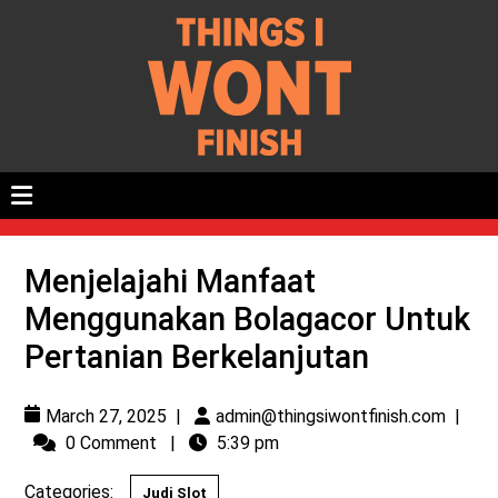
Menjelajahi Manfaat
Menggunakan Bolagacor Untuk
Pertanian Berkelanjutan
March 27, 2025
|
admin@thingsiwontfinish.com
|
0 Comment
|
5:39 pm
Categories:
Judi Slot