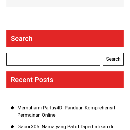
Search
Search
Recent Posts
Memahami Parlay4D: Panduan Komprehensif
Permainan Online
Gacor305: Nama yang Patut Diperhatikan di