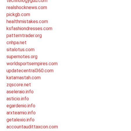
technologygud.com
realshocknews.com
pickgb.com
healthmistakes.com
ksfashiondresses.com
patterntrader.org
cnhpa.net
sitalotus.com
supernotes.org
worldsportsempires.com
updatecentral360.com
katamastah.com
zqscore.net
aseleraio.info
asticio.info
egardenio.info
arxteamio.info
getalexio.info
accountaudittaxcon.com