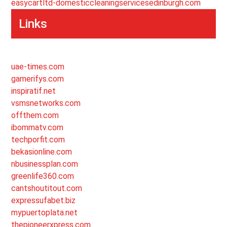
easycartltd-domesticcleaningservicesedinburgh.com
Links
uae-times.com
gamerifys.com
inspiratif.net
vsmsnetworks.com
offthem.com
ibommatv.com
techporfit.com
bekasionline.com
nbusinessplan.com
greenlife360.com
cantshoutitout.com
expressufabet.biz
mypuertoplata.net
thepioneerxpress.com