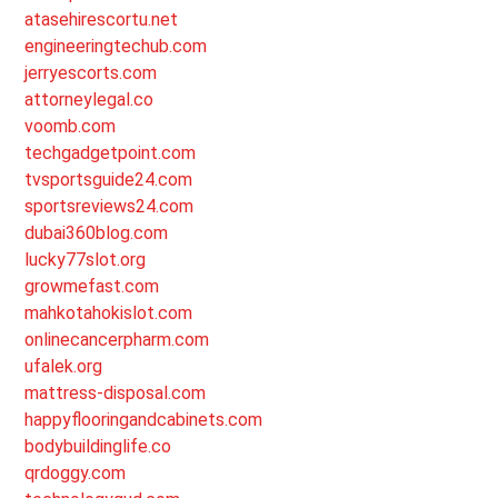
atasehirescortu.net
engineeringtechub.com
jerryescorts.com
attorneylegal.co
voomb.com
techgadgetpoint.com
tvsportsguide24.com
sportsreviews24.com
dubai360blog.com
lucky77slot.org
growmefast.com
mahkotahokislot.com
onlinecancerpharm.com
ufalek.org
mattress-disposal.com
happyflooringandcabinets.com
bodybuildinglife.co
qrdoggy.com