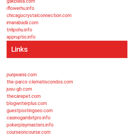
gakbiasa.com
iflowerhu.info
chicagocrystalconnection.com
imanabadii.com
trilipohu.info
appruptio.info
Links
punjwanis.com
the-parcs-clematiscondos.com
jusu-gb.com
thecarepet.com
blogwriterplus.com
guestpostingseo.com
casinogambitpro.info
pokerplaymasters.info
courseoncourse.com