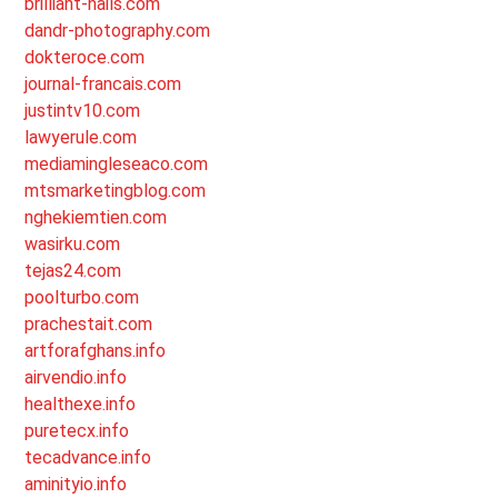
brilliant-nails.com
dandr-photography.com
dokteroce.com
journal-francais.com
justintv10.com
lawyerule.com
mediamingleseaco.com
mtsmarketingblog.com
nghekiemtien.com
wasirku.com
tejas24.com
poolturbo.com
prachestait.com
artforafghans.info
airvendio.info
healthexe.info
puretecx.info
tecadvance.info
aminityio.info