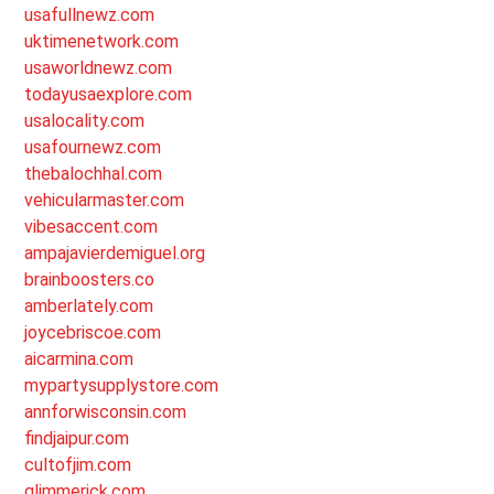
usafullnewz.com
uktimenetwork.com
usaworldnewz.com
todayusaexplore.com
usalocality.com
usafournewz.com
thebalochhal.com
vehicularmaster.com
vibesaccent.com
ampajavierdemiguel.org
brainboosters.co
amberlately.com
joycebriscoe.com
aicarmina.com
mypartysupplystore.com
annforwisconsin.com
findjaipur.com
cultofjim.com
glimmerick.com