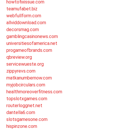
howtofixissue.com
teamufabet.biz
webfullform.com
allviddownload.com
decorsmag.com
gamblingcasinonews.com
universitiesofamerica.net
progameofbrands.com
qbreview.org
servicewueste.org
zippyrevs.com
matkanumbernow.com
myjobcirculars.com
healthmoreoverfitness.com
topslotxgames.com
routerloggnet.net
dantella6.com
slotsgamesone.com
hispinzone.com