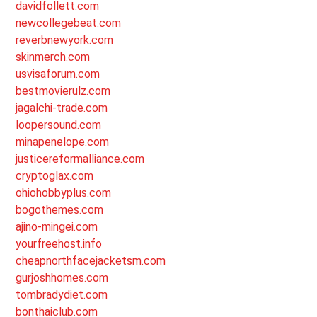
davidfollett.com
newcollegebeat.com
reverbnewyork.com
skinmerch.com
usvisaforum.com
bestmovierulz.com
jagalchi-trade.com
loopersound.com
minapenelope.com
justicereformalliance.com
cryptoglax.com
ohiohobbyplus.com
bogothemes.com
ajino-mingei.com
yourfreehost.info
cheapnorthfacejacketsm.com
gurjoshhomes.com
tombradydiet.com
bonthaiclub.com