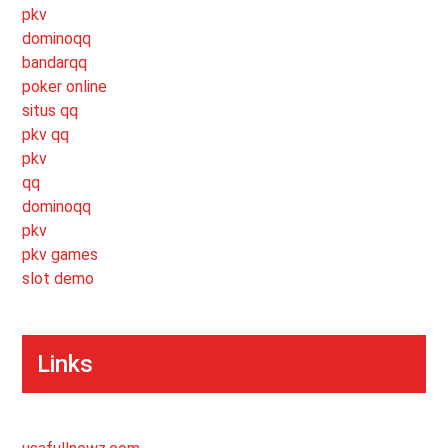
pkv
dominoqq
bandarqq
poker online
situs qq
pkv qq
pkv
qq
dominoqq
pkv
pkv games
slot demo
Links