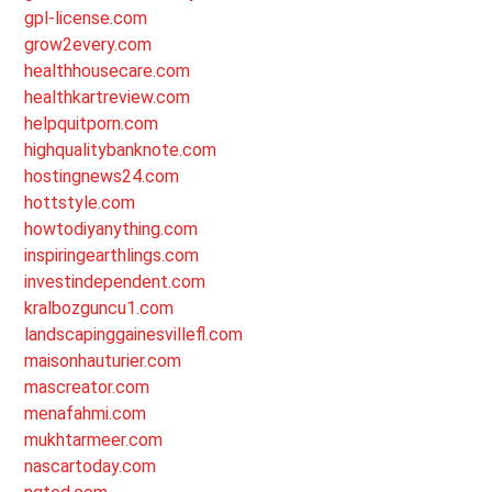
gpl-license.com
grow2every.com
healthhousecare.com
healthkartreview.com
helpquitporn.com
highqualitybanknote.com
hostingnews24.com
hottstyle.com
howtodiyanything.com
inspiringearthlings.com
investindependent.com
kralbozguncu1.com
landscapinggainesvillefl.com
maisonhauturier.com
mascreator.com
menafahmi.com
mukhtarmeer.com
nascartoday.com