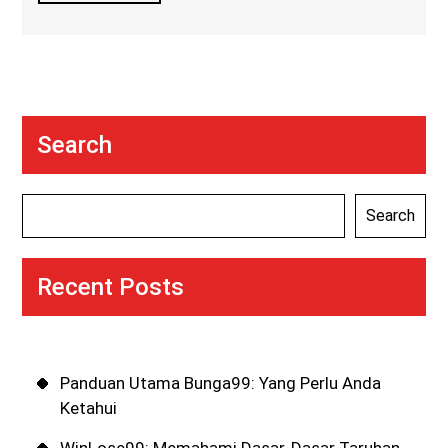
Search
Search
Recent Posts
Panduan Utama Bunga99: Yang Perlu Anda
Ketahui