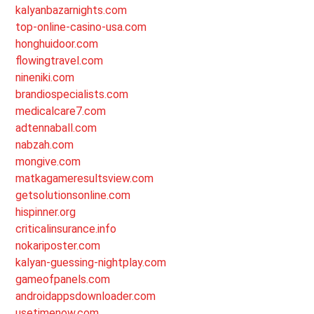
kalyanbazarnights.com
top-online-casino-usa.com
honghuidoor.com
flowingtravel.com
nineniki.com
brandiospecialists.com
medicalcare7.com
adtennaball.com
nabzah.com
mongive.com
matkagameresultsview.com
getsolutionsonline.com
hispinner.org
criticalinsurance.info
nokariposter.com
kalyan-guessing-nightplay.com
gameofpanels.com
androidappsdownloader.com
usetimenow.com