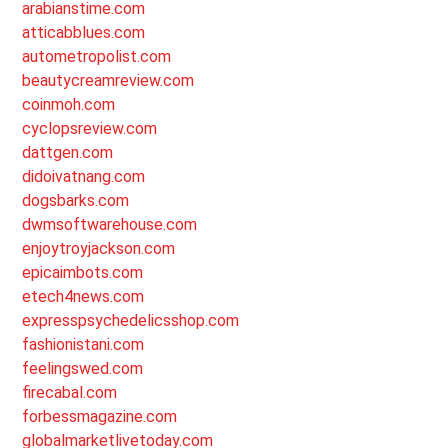
arabianstime.com
atticabblues.com
autometropolist.com
beautycreamreview.com
coinmoh.com
cyclopsreview.com
dattgen.com
didoivatnang.com
dogsbarks.com
dwmsoftwarehouse.com
enjoytroyjackson.com
epicaimbots.com
etech4news.com
expresspsychedelicsshop.com
fashionistani.com
feelingswed.com
firecabal.com
forbessmagazine.com
globalmarketlivetoday.com