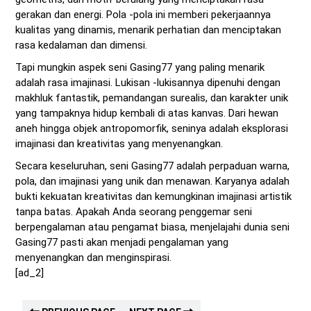
gerakan dan energi. Pola -pola ini memberi pekerjaannya
kualitas yang dinamis, menarik perhatian dan menciptakan
rasa kedalaman dan dimensi.
Tapi mungkin aspek seni Gasing77 yang paling menarik
adalah rasa imajinasi. Lukisan -lukisannya dipenuhi dengan
makhluk fantastik, pemandangan surealis, dan karakter unik
yang tampaknya hidup kembali di atas kanvas. Dari hewan
aneh hingga objek antropomorfik, seninya adalah eksplorasi
imajinasi dan kreativitas yang menyenangkan.
Secara keseluruhan, seni Gasing77 adalah perpaduan warna,
pola, dan imajinasi yang unik dan menawan. Karyanya adalah
bukti kekuatan kreativitas dan kemungkinan imajinasi artistik
tanpa batas. Apakah Anda seorang penggemar seni
berpengalaman atau pengamat biasa, menjelajahi dunia seni
Gasing77 pasti akan menjadi pengalaman yang
menyenangkan dan menginspirasi.
[ad_2]