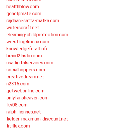
healthblow.com
gohelpmate.com
rajdhani-satta-matka.com
writerscraft.net
elearning-childprotection.com
wrestling4mena.com
knowledgeforall.info
brand2lastio.com
usadigitalservices.com
socialhoppers.com
creativedream.net
n2315.com
getwebonline.com
onlyfansheaven.com
lky08.com
ralph-fiennes.net
fielder-maximum-discount.net
fitfllex.com