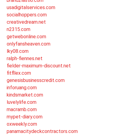
brand2lastio.com
usadigitalservices.com
socialhoppers.com
creativedream.net
n2315.com
getwebonline.com
onlyfansheaven.com
lky08.com
ralph-fiennes.net
fielder-maximum-discount.net
fitfllex.com
genesisbusinesscredit.com
inforuang.com
kindsmarket.com
luvelylife.com
macramb.com
mypet-diary.com
oxweekly.com
panamacitydeckcontractors.com