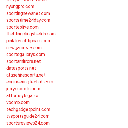
hyungpro.com
sportingnewsnet.com
sportstime24day.com
sporteslive.com
theblingblingshields.com
pinkfrenchtipnails.com
newgamestv.com
sportsgallerys.com
sportsmirrors.net
datasports.net
atasehirescortu.net
engineeringtechub.com
jerryescorts.com
attorneylegal.co
voomb.com
techgadgetpoint.com
tvsportsguide24.com
sportsreviews24.com