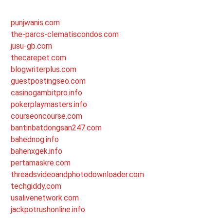
punjwanis.com
the-parcs-clematiscondos.com
jusu-gb.com
thecarepet.com
blogwriterplus.com
guestpostingseo.com
casinogambitpro.info
pokerplaymasters.info
courseoncourse.com
bantinbatdongsan247.com
bahednog.info
bahenxgek.info
pertamaskre.com
threadsvideoandphotodownloader.com
techgiddy.com
usalivenetwork.com
jackpotrushonline.info