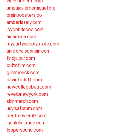
vibesaccent.com
ampajavierdemiguel.org
brainboosters.co
amberlately.com
joycebriscoe.com
aicarmina.com
mypartysupplystore.com
annforwisconsin.com
findjaipur.com
cultofjim.com
glimmerick.com
davidfollett.com
newcollegebeat.com
reverbnewyork.com
skinmerch.com
usvisaforum.com
bestmovierulz.com
jagalchi-trade.com
loopersound.com