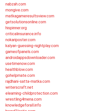
nabzah.com
mongive.com
matkagameresultsview.com
getsolutionsonline.com
hispinner.org
criticalinsurance.info
nokariposter.com
kalyan-guessing-nightplay.com
gameofpanels.com
androidappsdownloader.com
usetimenow.com
healthblow.com
gohelpmate.com
rajdhani-satta-matka.com
writerscraft.net
elearning-childprotection.com
wrestling4mena.com
knowledgeforall.info