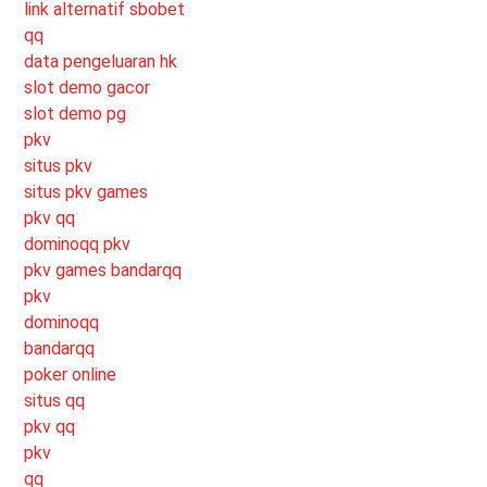
link alternatif sbobet
qq
data pengeluaran hk
slot demo gacor
slot demo pg
pkv
situs pkv
situs pkv games
pkv qq
dominoqq pkv
pkv games bandarqq
pkv
dominoqq
bandarqq
poker online
situs qq
pkv qq
pkv
qq