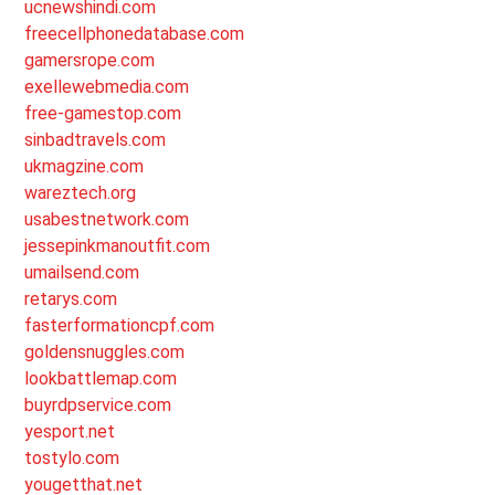
ucnewshindi.com
freecellphonedatabase.com
gamersrope.com
exellewebmedia.com
free-gamestop.com
sinbadtravels.com
ukmagzine.com
wareztech.org
usabestnetwork.com
jessepinkmanoutfit.com
umailsend.com
retarys.com
fasterformationcpf.com
goldensnuggles.com
lookbattlemap.com
buyrdpservice.com
yesport.net
tostylo.com
yougetthat.net