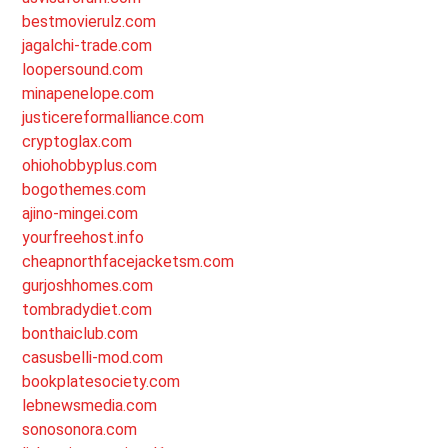
bestmovierulz.com
jagalchi-trade.com
loopersound.com
minapenelope.com
justicereformalliance.com
cryptoglax.com
ohiohobbyplus.com
bogothemes.com
ajino-mingei.com
yourfreehost.info
cheapnorthfacejacketsm.com
gurjoshhomes.com
tombradydiet.com
bonthaiclub.com
casusbelli-mod.com
bookplatesociety.com
lebnewsmedia.com
sonosonora.com