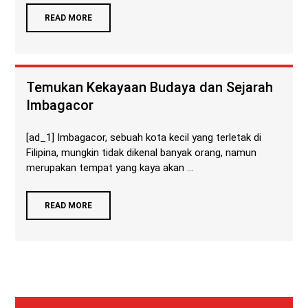
READ MORE
Temukan Kekayaan Budaya dan Sejarah
Imbagacor
[ad_1] Imbagacor, sebuah kota kecil yang terletak di
Filipina, mungkin tidak dikenal banyak orang, namun
merupakan tempat yang kaya akan ...
READ MORE