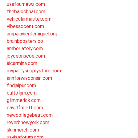
usafournewz.com
thebalochhal.com
vehicularmaster.com
vibesaccent.com
ampajavierdemiguel.org
brainboosters.co
amberlately.com
joycebriscoe.com
aicarmina.com
mypartysupplystore.com
annforwisconsin.com
findjaipur.com
cultofjim.com
glimmerick.com
davidfollett.com
newcollegebeat.com
reverbnewyork.com
skinmerch.com
usvisaforum.com