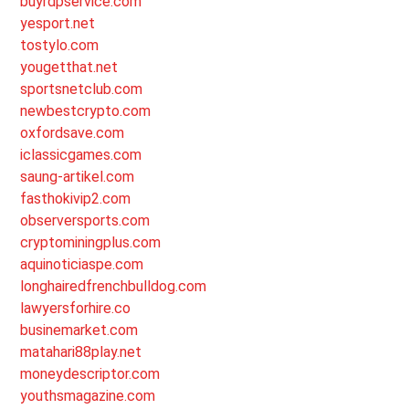
buyrdpservice.com
yesport.net
tostylo.com
yougetthat.net
sportsnetclub.com
newbestcrypto.com
oxfordsave.com
iclassicgames.com
saung-artikel.com
fasthokivip2.com
observersports.com
cryptominingplus.com
aquinoticiaspe.com
longhairedfrenchbulldog.com
lawyersforhire.co
businemarket.com
matahari88play.net
moneydescriptor.com
youthsmagazine.com