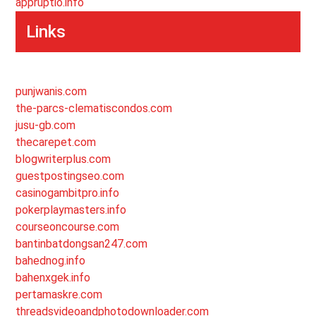
appruptio.info
Links
punjwanis.com
the-parcs-clematiscondos.com
jusu-gb.com
thecarepet.com
blogwriterplus.com
guestpostingseo.com
casinogambitpro.info
pokerplaymasters.info
courseoncourse.com
bantinbatdongsan247.com
bahednog.info
bahenxgek.info
pertamaskre.com
threadsvideoandphotodownloader.com