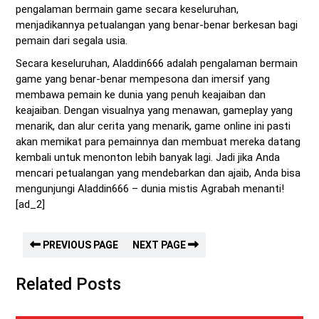
pengalaman bermain game secara keseluruhan,
menjadikannya petualangan yang benar-benar berkesan bagi
pemain dari segala usia.
Secara keseluruhan, Aladdin666 adalah pengalaman bermain
game yang benar-benar mempesona dan imersif yang
membawa pemain ke dunia yang penuh keajaiban dan
keajaiban. Dengan visualnya yang menawan, gameplay yang
menarik, dan alur cerita yang menarik, game online ini pasti
akan memikat para pemainnya dan membuat mereka datang
kembali untuk menonton lebih banyak lagi. Jadi jika Anda
mencari petualangan yang mendebarkan dan ajaib, Anda bisa
mengunjungi Aladdin666 – dunia mistis Agrabah menanti!
[ad_2]
PREVIOUS PAGE
NEXT PAGE
Related Posts