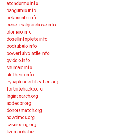
atenderme.info
bangumiio.info
bekosunhu.info
beneficialgrandiose.info
blomaio.info
dosellinfoplete.info
podtubeio.info
powerfulvolatile.info
qvidsio.info
shumaio.info
slotherio.info
cysapluscertification.org
fortnitehacks.org
loginsearch.org
aodecor.org
donorsmatch.org
nowtimes.org
casinoeing.org
livemocha.biz