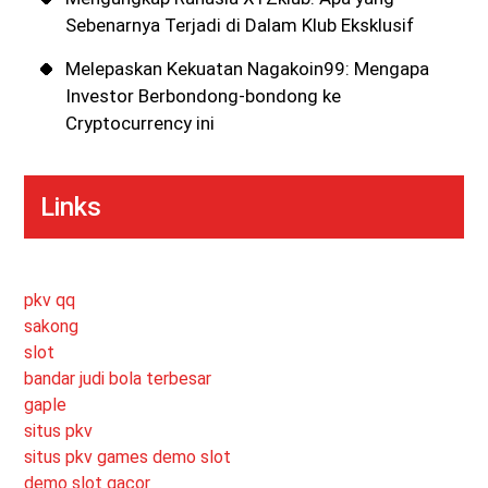
Sebenarnya Terjadi di Dalam Klub Eksklusif
Melepaskan Kekuatan Nagakoin99: Mengapa
Investor Berbondong-bondong ke
Cryptocurrency ini
Links
pkv qq
sakong
slot
bandar judi bola terbesar
gaple
situs pkv
situs pkv games
demo slot
demo slot gacor