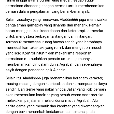
ramai hingga istana Sultan yang megah, setiap sudut
permainan dirancang dengan cermat untuk membenamkan
pemain dalam pengalaman yang benar-benar ajaib.
Selain visualnya yang menawan, Aladdin666 juga menawarkan
pengalaman gameplay yang dinamis dan menarik. Pemain
harus menggunakan kecerdasan dan keterampilan mereka
untuk mengatasi berbagai tantangan dan rintangan,
termasuk menavigasi ruang bawah tanah yang berbahaya,
memecahkan teka-teki yang rumit, dan mengecoh musuh
yang licik. Kontrol intuitif dan mekanisme responsif
permainan memudahkan pemain untuk sepenuhnya
membenamkan diri dalam dunia Agrabah dan sepenuhnya
asyik dengan pencarian epik Aladdin.
Selain itu, Aladdin666 juga menampilkan beragam karakter,
masing-masing dengan kepribadian dan kemampuan uniknya
sendiri. Dari Genie yang nakal hingga Jafar yang licik, pemain
akan menemukan karakter yang penuh warna saat mereka
melakukan perjalanan melalui dunia mistis Agrabah. Alur
cerita game yang menarik dan karakter yang dikembangkan
dengan baik menambah kedalaman dan dimensi pada