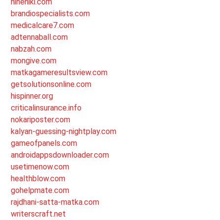
nineniki.com
brandiospecialists.com
medicalcare7.com
adtennaball.com
nabzah.com
mongive.com
matkagameresultsview.com
getsolutionsonline.com
hispinner.org
criticalinsurance.info
nokariposter.com
kalyan-guessing-nightplay.com
gameofpanels.com
androidappsdownloader.com
usetimenow.com
healthblow.com
gohelpmate.com
rajdhani-satta-matka.com
writerscraft.net