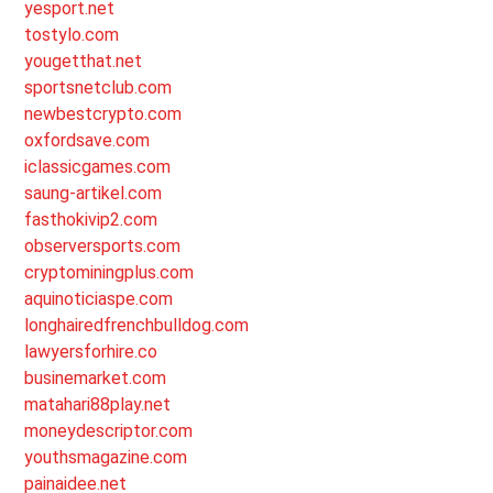
yesport.net
tostylo.com
yougetthat.net
sportsnetclub.com
newbestcrypto.com
oxfordsave.com
iclassicgames.com
saung-artikel.com
fasthokivip2.com
observersports.com
cryptominingplus.com
aquinoticiaspe.com
longhairedfrenchbulldog.com
lawyersforhire.co
businemarket.com
matahari88play.net
moneydescriptor.com
youthsmagazine.com
painaidee.net