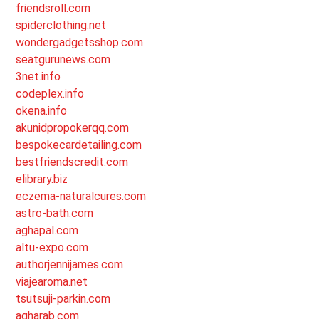
friendsroll.com
spiderclothing.net
wondergadgetsshop.com
seatgurunews.com
3net.info
codeplex.info
okena.info
akunidpropokerqq.com
bespokecardetailing.com
bestfriendscredit.com
elibrary.biz
eczema-naturalcures.com
astro-bath.com
aghapal.com
altu-expo.com
authorjennijames.com
viajearoma.net
tsutsuji-parkin.com
agharab.com