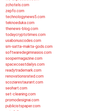
zchotels.com
zepfo.com
technologynews5.com
teknoeduka.com
thenews-blog.com
todaycryptotimes.com
usabonuscodes.com
sm-satta-makta-gods.com
softwaredegimnasios.com
soopermagazine.com
spacecoastdailys.com
readytrademark.com
renovationsrated.com
scoziarestaurant.com
seohart.com
set-cleaning.com
promodesignai.com
publicistspaper.com