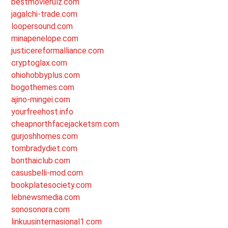
bestmovierulz.com
jagalchi-trade.com
loopersound.com
minapenelope.com
justicereformalliance.com
cryptoglax.com
ohiohobbyplus.com
bogothemes.com
ajino-mingei.com
yourfreehost.info
cheapnorthfacejacketsm.com
gurjoshhomes.com
tombradydiet.com
bonthaiclub.com
casusbelli-mod.com
bookplatesociety.com
lebnewsmedia.com
sonosonora.com
linkuusinternasional1.com