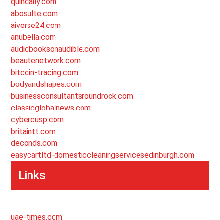
quindaily.com
abosulte.com
aiverse24.com
anubella.com
audiobooksonaudible.com
beautenetwork.com
bitcoin-tracing.com
bodyandshapes.com
businessconsultantsroundrock.com
classicglobalnews.com
cybercusp.com
britaintt.com
deconds.com
easycartltd-domesticcleaningservicesedinburgh.com
Links
uae-times.com