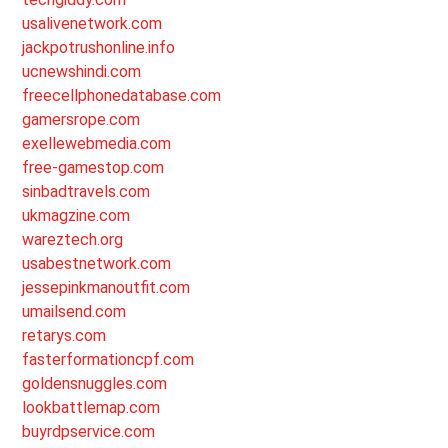
usalivenetwork.com
jackpotrushonline.info
ucnewshindi.com
freecellphonedatabase.com
gamersrope.com
exellewebmedia.com
free-gamestop.com
sinbadtravels.com
ukmagzine.com
wareztech.org
usabestnetwork.com
jessepinkmanoutfit.com
umailsend.com
retarys.com
fasterformationcpf.com
goldensnuggles.com
lookbattlemap.com
buyrdpservice.com