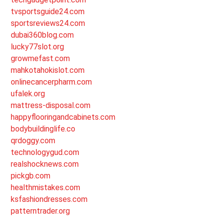
tvsportsguide24.com
sportsreviews24.com
dubai360blog.com
lucky77slot.org
growmefast.com
mahkotahokislot.com
onlinecancerpharm.com
ufalek.org
mattress-disposal.com
happyflooringandcabinets.com
bodybuildinglife.co
qrdoggy.com
technologygud.com
realshocknews.com
pickgb.com
healthmistakes.com
ksfashiondresses.com
patterntrader.org