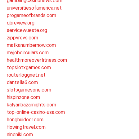
gamblingcasinonews.com
universitiesofamerica.net
progameofbrands.com
qbreview.org
servicewueste.org
zippyrevs.com
matkanumbernow.com
myjobcirculars.com
healthmoreoverfitness.com
topslotxgames.com
routerloggnet.net
dantella6.com
slotsgamesone.com
hispinzone.com
kalyanbazarnights.com
top-online-casino-usa.com
honghuidoor.com
flowingtravel.com
nineniki.com