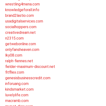
wrestling4mena.com
knowledgeforall.info
brand2lastio.com
usadigitalservices.com
socialhoppers.com
creativedream.net
n2315.com
getwebonline.com
onlyfansheaven.com
lky08.com
ralph-fiennes.net
fielder-maximum-discount.net
fitfllex.com
genesisbusinesscredit.com
inforuang.com
kindsmarket.com
luvelylife.com
macramb.com