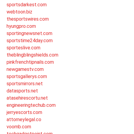
sportsdarkest.com
webtoon.biz
thesportswires.com
hyungpro.com
sportingnewsnet.com
sportstime24day.com
sporteslive.com
theblingblingshields.com
pinkfrenchtipnails.com
newgamestv.com
sportsgallerys.com
sportsmirrors.net
datasports.net
atasehirescortu.net
engineeringtechub.com
jerryescorts.com
attorneylegal.co
voomb.com
techgadgetpoint.com