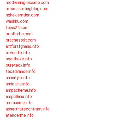
mediamingleseaco.com
mtsmarketingblog.com
nghekiemtien.com
wasirku.com
tejas24.com
poolturbo.com
prachestait.com
artforafghans.info
airvendio.info
healthexe.info
puretecx.info
tecadvance.info
aminityio.info
amiolahu.info
ampacheme.info
ampullahu.info
aromaxme.info
asserthatecontrast.info
atenderme.info