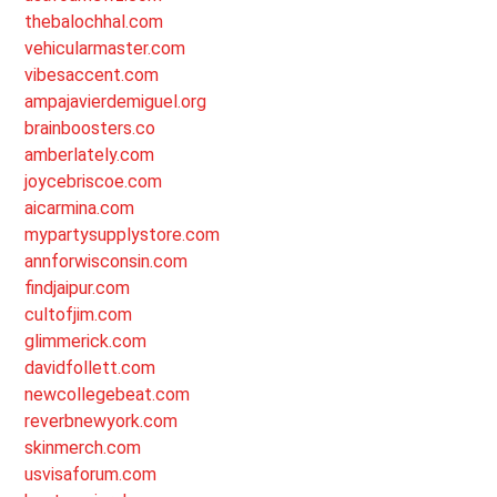
thebalochhal.com
vehicularmaster.com
vibesaccent.com
ampajavierdemiguel.org
brainboosters.co
amberlately.com
joycebriscoe.com
aicarmina.com
mypartysupplystore.com
annforwisconsin.com
findjaipur.com
cultofjim.com
glimmerick.com
davidfollett.com
newcollegebeat.com
reverbnewyork.com
skinmerch.com
usvisaforum.com