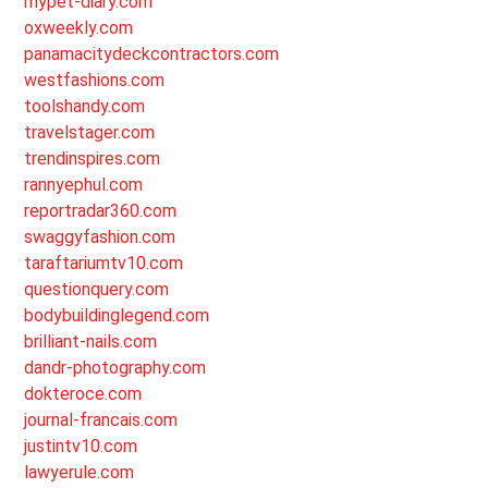
mypet-diary.com
oxweekly.com
panamacitydeckcontractors.com
westfashions.com
toolshandy.com
travelstager.com
trendinspires.com
rannyephul.com
reportradar360.com
swaggyfashion.com
taraftariumtv10.com
questionquery.com
bodybuildinglegend.com
brilliant-nails.com
dandr-photography.com
dokteroce.com
journal-francais.com
justintv10.com
lawyerule.com