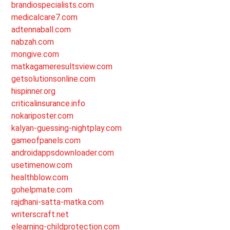
brandiospecialists.com
medicalcare7.com
adtennaball.com
nabzah.com
mongive.com
matkagameresultsview.com
getsolutionsonline.com
hispinner.org
criticalinsurance.info
nokariposter.com
kalyan-guessing-nightplay.com
gameofpanels.com
androidappsdownloader.com
usetimenow.com
healthblow.com
gohelpmate.com
rajdhani-satta-matka.com
writerscraft.net
elearning-childprotection.com