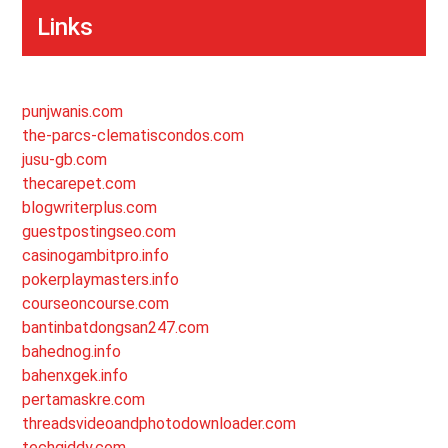
Links
punjwanis.com
the-parcs-clematiscondos.com
jusu-gb.com
thecarepet.com
blogwriterplus.com
guestpostingseo.com
casinogambitpro.info
pokerplaymasters.info
courseoncourse.com
bantinbatdongsan247.com
bahednog.info
bahenxgek.info
pertamaskre.com
threadsvideoandphotodownloader.com
techgiddy.com