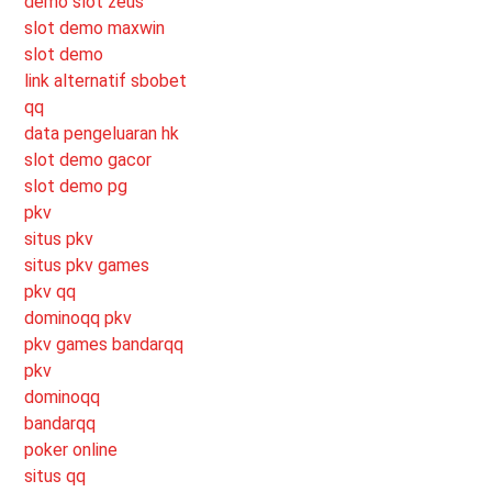
demo slot zeus
slot demo maxwin
slot demo
link alternatif sbobet
qq
data pengeluaran hk
slot demo gacor
slot demo pg
pkv
situs pkv
situs pkv games
pkv qq
dominoqq pkv
pkv games bandarqq
pkv
dominoqq
bandarqq
poker online
situs qq