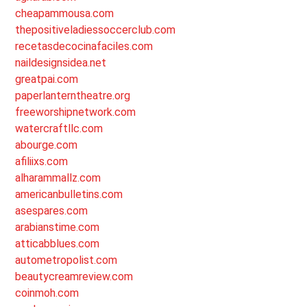
cheapammousa.com
thepositiveladiessoccerclub.com
recetasdecocinafaciles.com
naildesignsidea.net
greatpai.com
paperlanterntheatre.org
freeworshipnetwork.com
watercraftllc.com
abourge.com
afiliixs.com
alharammallz.com
americanbulletins.com
asespares.com
arabianstime.com
atticabblues.com
autometropolist.com
beautycreamreview.com
coinmoh.com