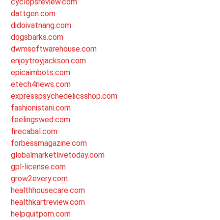
cyclopsreview.com
dattgen.com
didoivatnang.com
dogsbarks.com
dwmsoftwarehouse.com
enjoytroyjackson.com
epicaimbots.com
etech4news.com
expresspsychedelicsshop.com
fashionistani.com
feelingswed.com
firecabal.com
forbessmagazine.com
globalmarketlivetoday.com
gpl-license.com
grow2every.com
healthhousecare.com
healthkartreview.com
helpquitporn.com