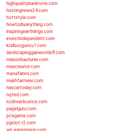
highqualitybanknote.com
hostingnews24.com
hottstyle.com
howtodiyanything.com
inspiringearthlings.com
investindependent.com
kralbozguncu1.com
landscapinggainesvillefl.com
maisonhauturier.com
mascreator.com
menafahmi.com
mukhtarmeer.com
nascartoday.com
nqted.com
nzdriverlicence.com
pagalguru.com
pcegame.com
pgslot-r2.com
ws-expression.com