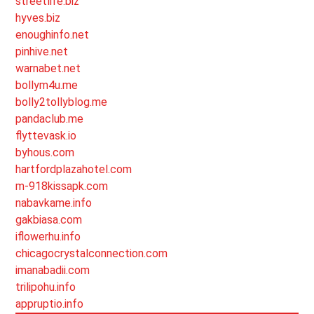
streetlife.biz
hyves.biz
enoughinfo.net
pinhive.net
warnabet.net
bollym4u.me
bolly2tollyblog.me
pandaclub.me
flyttevask.io
byhous.com
hartfordplazahotel.com
m-918kissapk.com
nabavkame.info
gakbiasa.com
iflowerhu.info
chicagocrystalconnection.com
imanabadii.com
trilipohu.info
appruptio.info