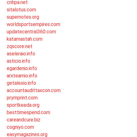
cnhpa.net
sitalotus.com
supernotes.org
worldsportsempires.com
updatecentral360.com
katamastah.com
zqscore.net
aseleraio.info
asticio.info
egardenio.info
arxteamio.info
getalexio.info
accountaudittaxcon.com
prymprint.com
sportkeeda.org
besttimespend.com
careandcure.biz
cogniyo.com
easymagazines.org