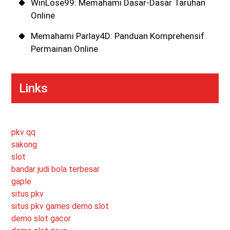
WinLose99: Memahami Dasar-Dasar Taruhan
Online
Memahami Parlay4D: Panduan Komprehensif
Permainan Online
Links
pkv qq
sakong
slot
bandar judi bola terbesar
gaple
situs pkv
situs pkv games
demo slot
demo slot gacor