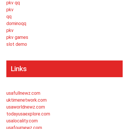
pkv qq
pkv
qq
dominoqq
pkv
pkv games
slot demo
Links
usafullnewz.com
uktimenetwork.com
usaworldnewz.com
todayusaexplore.com
usalocality.com
usafournewz.com