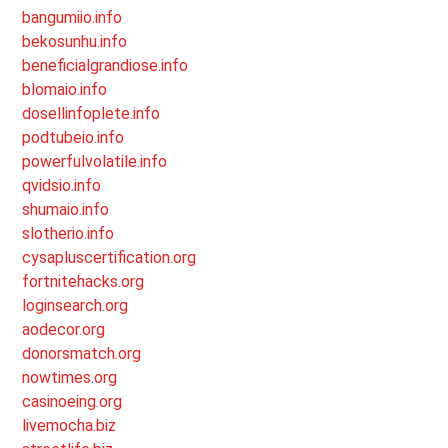
bangumiio.info
bekosunhu.info
beneficialgrandiose.info
blomaio.info
dosellinfoplete.info
podtubeio.info
powerfulvolatile.info
qvidsio.info
shumaio.info
slotherio.info
cysapluscertification.org
fortnitehacks.org
loginsearch.org
aodecor.org
donorsmatch.org
nowtimes.org
casinoeing.org
livemocha.biz