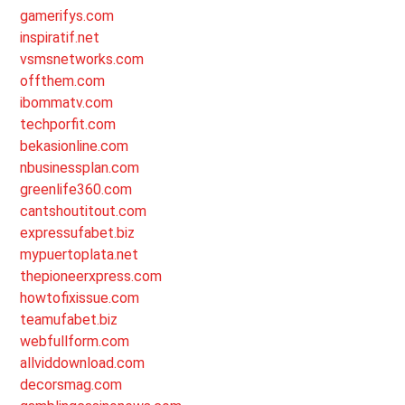
gamerifys.com
inspiratif.net
vsmsnetworks.com
offthem.com
ibommatv.com
techporfit.com
bekasionline.com
nbusinessplan.com
greenlife360.com
cantshoutitout.com
expressufabet.biz
mypuertoplata.net
thepioneerxpress.com
howtofixissue.com
teamufabet.biz
webfullform.com
allviddownload.com
decorsmag.com