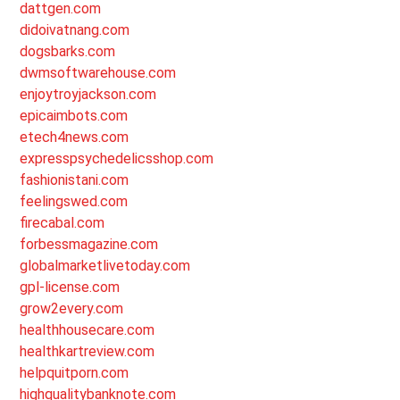
dattgen.com
didoivatnang.com
dogsbarks.com
dwmsoftwarehouse.com
enjoytroyjackson.com
epicaimbots.com
etech4news.com
expresspsychedelicsshop.com
fashionistani.com
feelingswed.com
firecabal.com
forbessmagazine.com
globalmarketlivetoday.com
gpl-license.com
grow2every.com
healthhousecare.com
healthkartreview.com
helpquitporn.com
highqualitybanknote.com