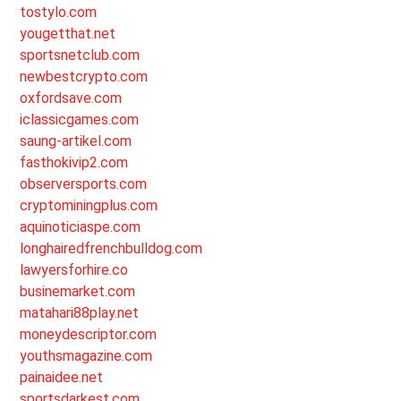
tostylo.com
yougetthat.net
sportsnetclub.com
newbestcrypto.com
oxfordsave.com
iclassicgames.com
saung-artikel.com
fasthokivip2.com
observersports.com
cryptominingplus.com
aquinoticiaspe.com
longhairedfrenchbulldog.com
lawyersforhire.co
businemarket.com
matahari88play.net
moneydescriptor.com
youthsmagazine.com
painaidee.net
sportsdarkest.com