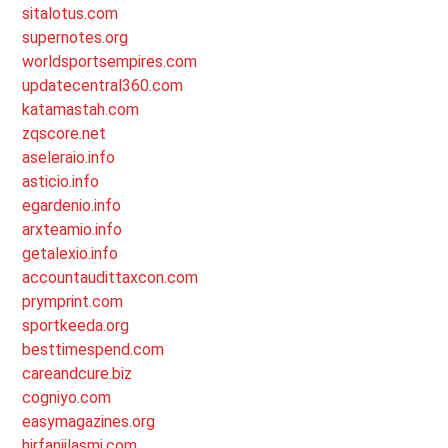
sitalotus.com
supernotes.org
worldsportsempires.com
updatecentral360.com
katamastah.com
zqscore.net
aseleraio.info
asticio.info
egardenio.info
arxteamio.info
getalexio.info
accountaudittaxcon.com
prymprint.com
sportkeeda.org
besttimespend.com
careandcure.biz
cogniyo.com
easymagazines.org
hirfanjilasmi.com