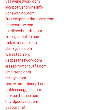
usalivenetwork.com
jackpotrushonline.info
ucnewshindi.com
freecellphonedatabase.com
gamersrope.com
exellewebmedia.com
free-gamestop.com
sinbadtravels.com
ukmagzine.com
wareztech.org
usabestnetwork.com
jessepinkmanoutfit.com
umailsend.com
retarys.com
fasterformationcpf.com
goldensnuggles.com
lookbattlemap.com
buyrdpservice.com
yesport.net