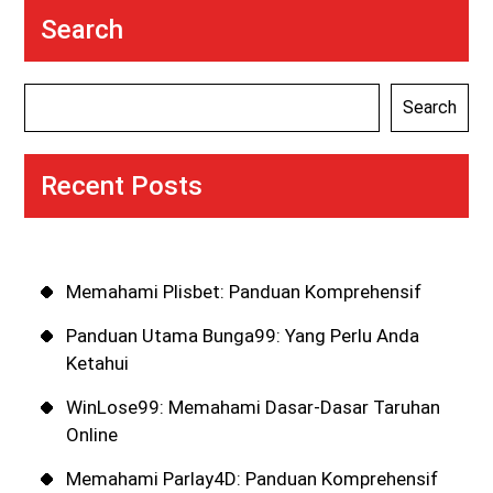
Search
Search
Recent Posts
Memahami Plisbet: Panduan Komprehensif
Panduan Utama Bunga99: Yang Perlu Anda
Ketahui
WinLose99: Memahami Dasar-Dasar Taruhan
Online
Memahami Parlay4D: Panduan Komprehensif