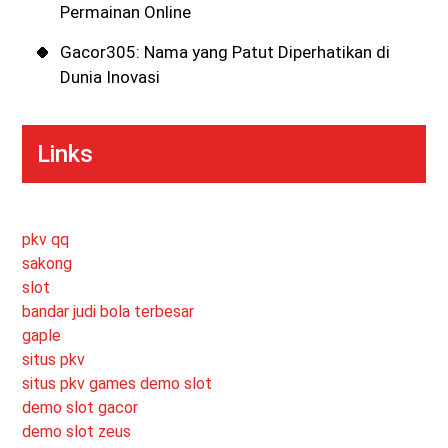
Permainan Online
Gacor305: Nama yang Patut Diperhatikan di
Dunia Inovasi
Links
pkv qq
sakong
slot
bandar judi bola terbesar
gaple
situs pkv
situs pkv games
demo slot
demo slot gacor
demo slot zeus