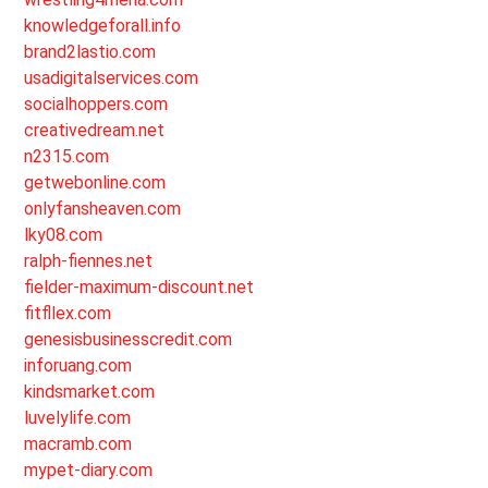
knowledgeforall.info
brand2lastio.com
usadigitalservices.com
socialhoppers.com
creativedream.net
n2315.com
getwebonline.com
onlyfansheaven.com
lky08.com
ralph-fiennes.net
fielder-maximum-discount.net
fitfllex.com
genesisbusinesscredit.com
inforuang.com
kindsmarket.com
luvelylife.com
macramb.com
mypet-diary.com