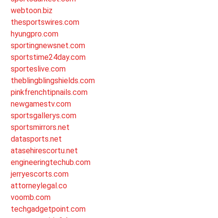
webtoon.biz
thesportswires.com
hyungpro.com
sportingnewsnet.com
sportstime24day.com
sporteslive.com
theblingblingshields.com
pinkfrenchtipnails.com
newgamestv.com
sportsgallerys.com
sportsmirrors.net
datasports.net
atasehirescortu.net
engineeringtechub.com
jerryescorts.com
attorneylegal.co
voomb.com
techgadgetpoint.com