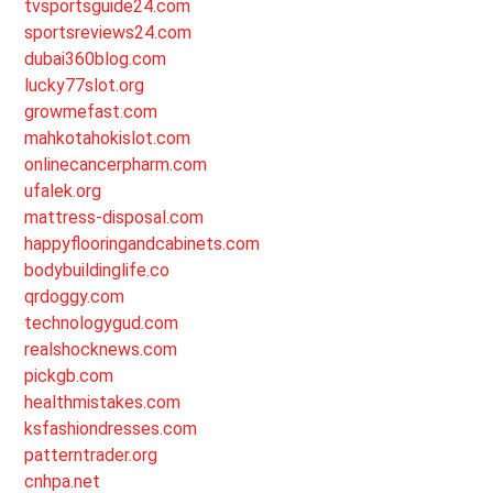
tvsportsguide24.com
sportsreviews24.com
dubai360blog.com
lucky77slot.org
growmefast.com
mahkotahokislot.com
onlinecancerpharm.com
ufalek.org
mattress-disposal.com
happyflooringandcabinets.com
bodybuildinglife.co
qrdoggy.com
technologygud.com
realshocknews.com
pickgb.com
healthmistakes.com
ksfashiondresses.com
patterntrader.org
cnhpa.net