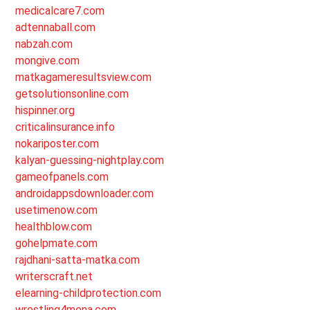
medicalcare7.com
adtennaball.com
nabzah.com
mongive.com
matkagameresultsview.com
getsolutionsonline.com
hispinner.org
criticalinsurance.info
nokariposter.com
kalyan-guessing-nightplay.com
gameofpanels.com
androidappsdownloader.com
usetimenow.com
healthblow.com
gohelpmate.com
rajdhani-satta-matka.com
writerscraft.net
elearning-childprotection.com
wrestling4mena.com