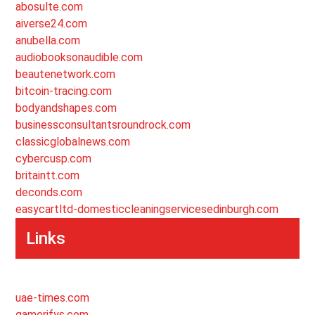
abosulte.com
aiverse24.com
anubella.com
audiobooksonaudible.com
beautenetwork.com
bitcoin-tracing.com
bodyandshapes.com
businessconsultantsroundrock.com
classicglobalnews.com
cybercusp.com
britaintt.com
deconds.com
easycartltd-domesticcleaningservicesedinburgh.com
Links
uae-times.com
gamerifys.com