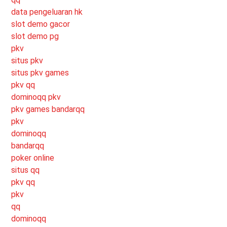
data pengeluaran hk
slot demo gacor
slot demo pg
pkv
situs pkv
situs pkv games
pkv qq
dominoqq pkv
pkv games bandarqq
pkv
dominoqq
bandarqq
poker online
situs qq
pkv qq
pkv
qq
dominoqq