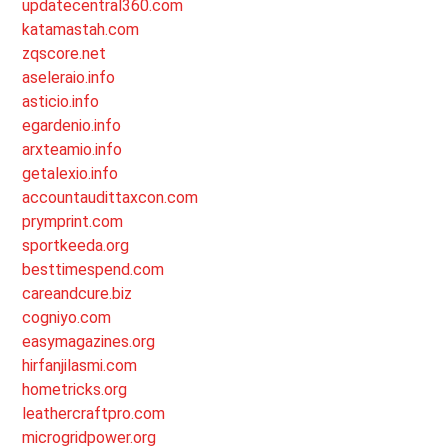
updatecentral360.com
katamastah.com
zqscore.net
aseleraio.info
asticio.info
egardenio.info
arxteamio.info
getalexio.info
accountaudittaxcon.com
prymprint.com
sportkeeda.org
besttimespend.com
careandcure.biz
cogniyo.com
easymagazines.org
hirfanjilasmi.com
hometricks.org
leathercraftpro.com
microgridpower.org