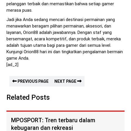
pelanggan terbaik dan memastikan bahwa setiap gamer
merasa puas.
Jadi jika Anda sedang mencari destinasi permainan yang
menawarkan beragam pilihan permainan, aksesori, dan
layanan, Orion88 adalah jawabannya. Dengan staf yang
bersemangat, acara kompetitif, dan produk terbaik, mereka
adalah tujuan utama bagi para gamer dari semua level.
Kunjungi Orion88 hari ini dan tingkatkan pengalaman bermain
game Anda.
[ad_2]
PREVIOUS PAGE
NEXT PAGE
Related Posts
MPOSPORT: Tren terbaru dalam
kebugaran dan rekreasi