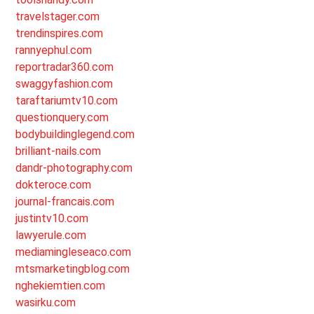
travelstager.com
trendinspires.com
rannyephul.com
reportradar360.com
swaggyfashion.com
taraftariumtv10.com
questionquery.com
bodybuildinglegend.com
brilliant-nails.com
dandr-photography.com
dokteroce.com
journal-francais.com
justintv10.com
lawyerule.com
mediamingleseaco.com
mtsmarketingblog.com
nghekiemtien.com
wasirku.com