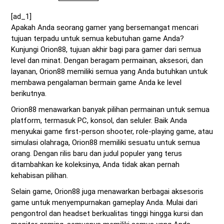
[ad_1]
Apakah Anda seorang gamer yang bersemangat mencari
tujuan terpadu untuk semua kebutuhan game Anda?
Kunjungi Orion88, tujuan akhir bagi para gamer dari semua
level dan minat. Dengan beragam permainan, aksesori, dan
layanan, Orion88 memiliki semua yang Anda butuhkan untuk
membawa pengalaman bermain game Anda ke level
berikutnya.
Orion88 menawarkan banyak pilihan permainan untuk semua
platform, termasuk PC, konsol, dan seluler. Baik Anda
menyukai game first-person shooter, role-playing game, atau
simulasi olahraga, Orion88 memiliki sesuatu untuk semua
orang. Dengan rilis baru dan judul populer yang terus
ditambahkan ke koleksinya, Anda tidak akan pernah
kehabisan pilihan.
Selain game, Orion88 juga menawarkan berbagai aksesoris
game untuk menyempurnakan gameplay Anda. Mulai dari
pengontrol dan headset berkualitas tinggi hingga kursi dan