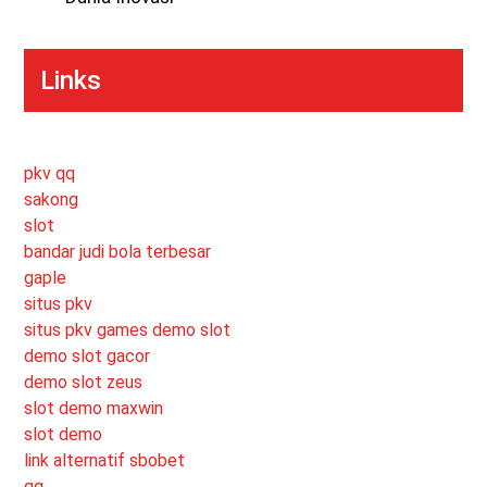
Links
pkv qq
sakong
slot
bandar judi bola terbesar
gaple
situs pkv
situs pkv games
demo slot
demo slot gacor
demo slot zeus
slot demo maxwin
slot demo
link alternatif sbobet
qq