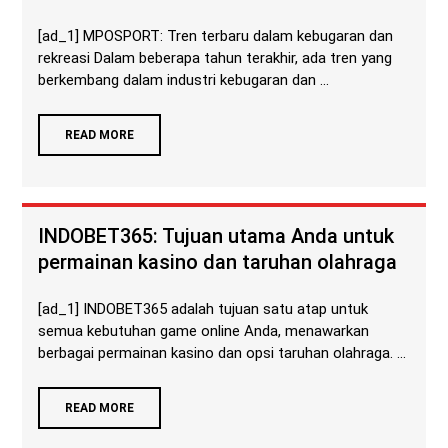
[ad_1] MPOSPORT: Tren terbaru dalam kebugaran dan
rekreasi Dalam beberapa tahun terakhir, ada tren yang
berkembang dalam industri kebugaran dan ...
READ MORE
INDOBET365: Tujuan utama Anda untuk
permainan kasino dan taruhan olahraga
[ad_1] INDOBET365 adalah tujuan satu atap untuk
semua kebutuhan game online Anda, menawarkan
berbagai permainan kasino dan opsi taruhan olahraga. ...
READ MORE