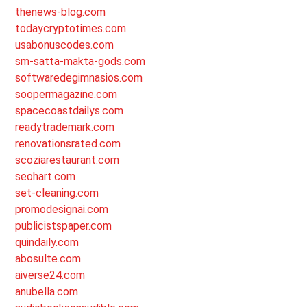
thenews-blog.com
todaycryptotimes.com
usabonuscodes.com
sm-satta-makta-gods.com
softwaredegimnasios.com
soopermagazine.com
spacecoastdailys.com
readytrademark.com
renovationsrated.com
scoziarestaurant.com
seohart.com
set-cleaning.com
promodesignai.com
publicistspaper.com
quindaily.com
abosulte.com
aiverse24.com
anubella.com