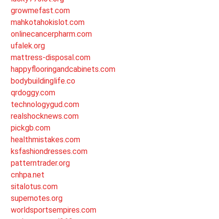
growmefast.com
mahkotahokislot.com
onlinecancerpharm.com
ufalek.org
mattress-disposal.com
happyflooringandcabinets.com
bodybuildinglife.co
qrdoggy.com
technologygud.com
realshocknews.com
pickgb.com
healthmistakes.com
ksfashiondresses.com
patterntrader.org
cnhpa.net
sitalotus.com
supernotes.org
worldsportsempires.com